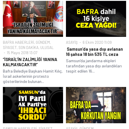
BAFRA HABERLERİ
,
GÜNDEM
,
ASAYİŞ
6 Ekim 2020 11:09
SİYASET
,
SON DAKİKA
,
ULUSAL
Samsun’da yasa dışı avlanan
15 Mayıs 2018 13:07
16 şahsa 18 bin 535 TL ceza
“İSRAİL’İN ZALİMLİĞİ YANINA
Samsun’da jandarma ekipleri
KALMAYACAKTIR”
tarafından yasa dışı avlandıkları
Bafra Belediye Başkanı Hamit Kılıç,
tespit edilen 16...
İsrail askerlerinin protesto
gösterilerinde bulunan...
SAMSUN HABERLERİ
,
SİYASET
ASAYİŞ
,
GÜNDEM