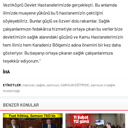
Vezirköprü Devlet Hastanelerimizde gerçekleşti. Bu anlamda
ilimizde muayene yükünü bu 5 hastanemizin çektiğini
söyleyebiliriz. Bunlar güçlü ve özveri dolu rakamlar. Sağlık
çalışanlarımızın fedakârca hizmetiyle ortaya çıkan bu veriler bize
devletimizin sağlık alanındaki gücünü ve Kamu Hastanelerimizin
hem ilimiz hem Karadeniz Bölgemiz adına önemini bir kez daha
gösteriyor. Bu başarıyı ortaya çıkaran sağlık çalışanlarımıza
teşekkür ediyorum.”
İHA
ETİKETLER:
manset
,
sağlık
,
samsun
,
SAMSUN EĞİTİM'DE
,
samsun il sağlık
müdürlüğü
BENZER KONULAR