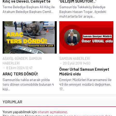
Kılıç ve Deveci, Cemiyet’te
‘GELİŞİM SÜRÜYOR!..’
Terme Belediye Başkanı Ali Kılıç ile
Samsun'da Tekkeköy Belediye
Atakum Belediye Başkanı Cemil...
Başkanı Hasan Togar, ilçedeki
muhtarlarla bir araya...
ASAYİŞ
,
GÜNDEM
,
SAMSUN
SAMSUN HABERLERİ
HABERLERİ
20 Eylül 2019 14:50
8 Ekim 2024 12:47
Ömer Urhal Samsun Emniyet
ARAÇ TERS DÖNDÜ!
Müdürü oldu
Samsun’da takla atarak yolda
Emniyet Müdürleri Kararnamesi ile
ters dönen otomobilde bulunan 4
49 ilin emniyet müdürü değişirken,
kişi...
17...
YORUMLAR
Yorum yapabilmek için
oturum açmalısınız
.