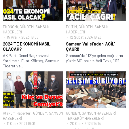
EKONOMİ
,
GÜNDEM
,
SAMSUN
EĞİTİM
,
GÜNDEM
,
SAMSUN
HABERLERİ
HABERLERİ
15 Aralık 2023 19:56
12 Şubat 2024 19:28
2024’TE EKONOMİ NASIL
Samsun Valisi’nden ‘ACİL’
OLACAK?
ÇAĞRI!
AK Parti Genel Başkanvekili
Samsun'da 112'ye gelen çağrıların
Yardımcısı Fuat Köktaş, Samsun
yüzde 60’ı asılsız. Vali Tavlı, “112,...
Ticaret ve...
Atakum Haberleri
,
GÜNDEM
,
SAMSUN
GÜNDEM
,
SAMSUN HABERLERİ
,
HABERLERİ
TEKKEKÖY HABERLERİ
11 Ocak 2021 19:01
20 Ocak 2023 15:15