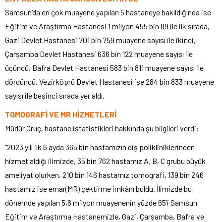
Samsun’da en çok muayene yapılan 5 hastaneye bakıldığında ise
Eğitim ve Araştırma Hastanesi 1 milyon 455 bin 89 ile ilk sırada,
Gazi Devlet Hastanesi 701 bin 759 muayene sayısı ile ikinci,
Çarşamba Devlet Hastanesi 636 bin 122 muayene sayısı ile
üçüncü, Bafra Devlet Hastanesi 583 bin 811 muayene sayısı ile
dördüncü, Vezirköprü Devlet Hastanesi ise 284 bin 833 muayene
sayısı ile beşinci sırada yer aldı.
TOMOGRAFİ VE MR HİZMETLERİ
Müdür Oruç, hastane istatistikleri hakkında şu bilgileri verdi:
“2023 yılı ilk 6 ayda 365 bin hastamızın diş polikliniklerinden
hizmet aldığı ilimizde, 35 bin 762 hastamız A, B, C grubu büyük
ameliyat olurken, 210 bin 146 hastamız tomografi, 139 bin 246
hastamız ise emar(MR) çektirme imkânı buldu. İlimizde bu
dönemde yapılan 5,6 milyon muayenenin yüzde 65’i Samsun
Eğitim ve Araştırma Hastanemizle, Gazi, Çarşamba, Bafra ve