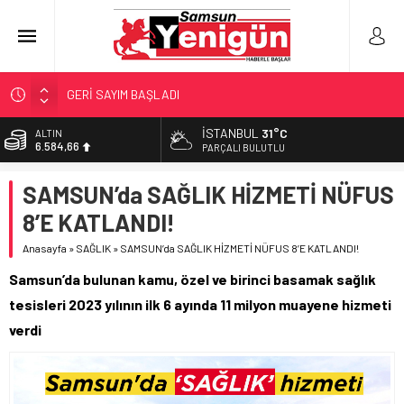
GERİ SAYIM BAŞLADI
SAMSUNSPOR’DA HEDEF 5’İNCİLİK!
İSTANBUL
31°C
ALTIN
6.584,66
‘BAFRA’YA YATIRIM YAPIN!’
PARÇALI BULUTLU
İŞTE FINDIK FİYATI!
BİST
SAMSUN’da SAĞLIK HİZMETİ NÜFUS
13.889,75
YÖNETİCİ SEÇERKEN YAPILAN EN BÜYÜK HATALAR
8’E KATLANDI!
DOLAR
47,7046
Anasayfa
»
SAĞLIK
»
SAMSUN’da SAĞLIK HİZMETİ NÜFUS 8’E KATLANDI!
EURO
Samsun’da bulunan kamu, özel ve birinci basamak sağlık
55,0051
tesisleri 2023 yılının ilk 6 ayında 11 milyon muayene hizmeti
verdi