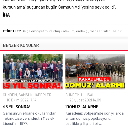
kurşunlama” suçundan bugün Samsun Adliyesine sevk edildi.
İHA
ETİKETLER:
#ilçe emniyet müdürlüğü
,
atakum
,
emlakçı
,
manset
,
silahlı saldırı
BENZER KONULAR
GÜNDEM
,
SAMSUN HABERLERİ
GÜNDEM
,
ULUSAL
10 Ekim 2022 17:14
25 Şubat 2021 14:09
45 YIL SONRA!..
‘DOMUZ’ ALARMI!
Samsun'un efsane okullarından
Karadeniz Bölgesi'nde son yıllarda
Teknik Lise ve Endüstri Meslek
artan domuz popülasyonu,
Lisesi'nin 1977...
özellikle çiftçileri bir...