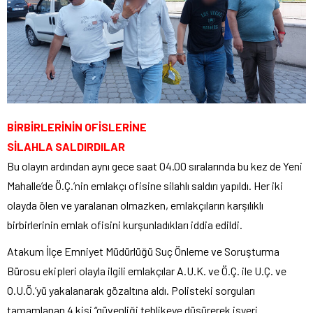
BİRBİRLERİNİN OFİSLERİNE
SİLAHLA SALDIRDILAR
Bu olayın ardından aynı gece saat 04.00 sıralarında bu kez de Yeni
Mahalle’de Ö.Ç.’nin emlakçı ofisine silahlı saldırı yapıldı. Her iki
olayda ölen ve yaralanan olmazken, emlakçıların karşılıklı
birbirlerinin emlak ofisini kurşunladıkları iddia edildi.
Atakum İlçe Emniyet Müdürlüğü Suç Önleme ve Soruşturma
Bürosu ekipleri olayla ilgili emlakçılar A.U.K. ve Ö.Ç. ile U.Ç. ve
O.U.Ö.’yü yakalanarak gözaltına aldı. Polisteki sorguları
tamamlanan 4 kişi “güvenliği tehlikeye düşürerek işyeri