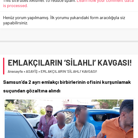
This site uses Akismet to reduce spam.
Learn how your comment data
is processed.
Henüz yorum yapılmamış. İlk yorumu yukarıdaki form aracılığıyla siz
yapabilirsiniz.
EMLAKÇILARIN ‘SİLAHLI’ KAVGASI!
Anasayfa
»
ASAYİŞ
»
EMLAKÇILARIN ‘SİLAHLI’ KAVGASI!
Samsun’da 2 ayrı emlakçı birbirlerinin ofisini kurşunlamak
suçundan gözaltına alındı