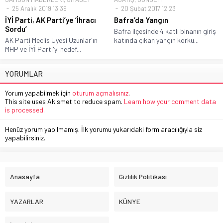
25 Aralık 2019 13:39
20 Şubat 2017 12:23
İYİ Parti, AK Parti’ye ‘İhracı
Bafra’da Yangın
Sordu’
Bafra ilçesinde 4 katlı binanın giriş
AK Parti Meclis Üyesi Uzunlar'ın
katında çıkan yangın korku...
MHP ve İYİ Parti'yi hedef...
YORUMLAR
Yorum yapabilmek için
oturum açmalısınız
.
This site uses Akismet to reduce spam.
Learn how your comment data
is processed.
Henüz yorum yapılmamış. İlk yorumu yukarıdaki form aracılığıyla siz
yapabilirsiniz.
Anasayfa
Gizlilik Politikası
YAZARLAR
KÜNYE