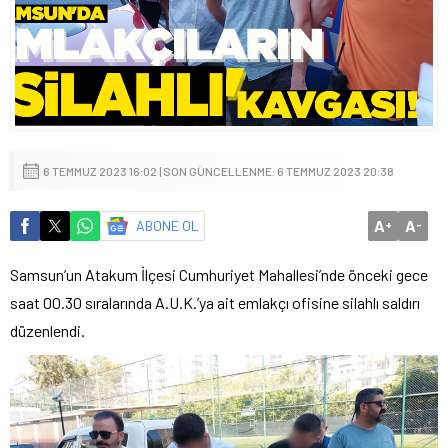
6 TEMMUZ 2023 16:02 | SON GÜNCELLENME: 6 TEMMUZ 2023 20:38
A
A
ABONE OL
+
-
Samsun’un Atakum İlçesi Cumhuriyet Mahallesi’nde önceki gece
saat 00.30 sıralarında A.U.K.’ya ait emlakçı ofisine silahlı saldırı
düzenlendi.