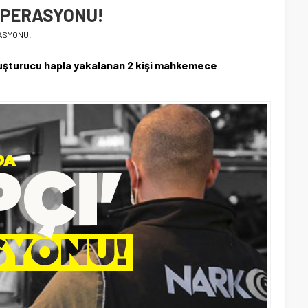
 OPERASYONU!
RASYONU!
uşturucu hapla yakalanan 2 kişi mahkemece