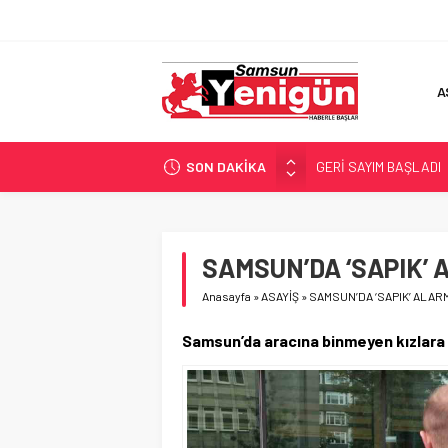
A
SON DAKİKA
GERİ SAYIM BAŞLADI
SAMSUNSPOR’DA HEDE
‘BAFRA’YA YATIRIM YAP
İŞTE FINDIK FİYATI!
SAMSUN’DA ‘SAPIK’ 
YÖNETİCİ SEÇERKEN
Anasayfa
»
ASAYİŞ
»
SAMSUN’DA ‘SAPIK’ ALARM
Samsun’da aracına binmeyen kızlara 