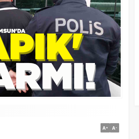
A
A
+
-