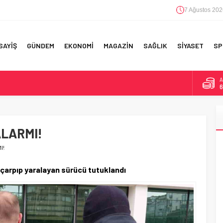
7 Ağustos 202
SAYİŞ
GÜNDEM
EKONOMİ
MAGAZİN
SAĞLIK
SİYASET
SP
A
6
F 5’İNCİLİK!
B
1
IN!’
ALARMI!
D
4
 YAPILAN EN BÜYÜK HATALAR
I!
E
5
çarpıp yaralayan sürücü tutuklandı