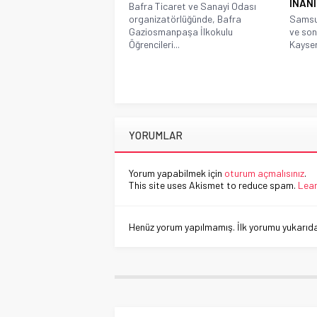
İNAN
Bafra Ticaret ve Sanayi Odası
organizatörlüğünde, Bafra
Samsun
Gaziosmanpaşa İlkokulu
ve son
Öğrencileri...
Kayseri
YORUMLAR
Yorum yapabilmek için
oturum açmalısınız
.
This site uses Akismet to reduce spam.
Lear
Henüz yorum yapılmamış. İlk yorumu yukarıdaki