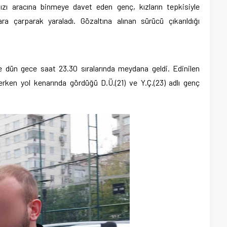
ızı aracına binmeye davet eden genç, kızların tepkisiyle
ara çarparak yaraladı. Gözaltına alınan sürücü çıkarıldığı
e dün gece saat 23.30 sıralarında meydana geldi. Edinilen
ederken yol kenarında gördüğü D.Ü.(21) ve Y.Ç.(23) adlı genç