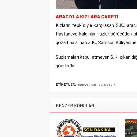
ARACIYLA KIZLARA ÇARPTI
Kızların tepkisiyle karşılaşan S.K., arac
Hastaneye kaldırılan kızlar sürücüden ş
gözaltına alınan S.K., Samsun Adliyesine 
Suçlamaları kabul etmeyen S.K. çıkarıl
gönderildi.
ETİKETLER:
manset
,
samsun
,
sapık
BENZER KONULAR