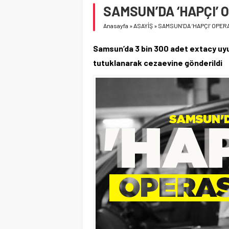
SAMSUN’DA ‘HAPÇI’
Anasayfa
»
ASAYİŞ
»
SAMSUN’DA ‘HAPÇI’ OPE
Samsun’da 3 bin 300 adet extacy uy
tutuklanarak cezaevine gönderildi