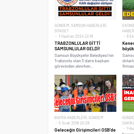
GÜNDEM
,
SAMSUN HABERLERİ
,
EKONO
SİYASET
HABER
7 Haziran 2024 22:18
9 Ek
TRABZONLULAR GİTTİ
Kene
SAMSUNLULAR GELDİ!
büyük
Samsun Büyükşehir Belediyesi'nin
Samsu
Trabzonlu olan 3 daire başkanı
dolarl
görevinden alınırken...
firması
BAFRA HABERLERİ
,
GÜNDEM
GÜND
5 Ocak 2018 20:29
DAKİK
1 Ha
Geleceğin Girişimcileri OSB’de