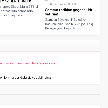
ILMAZ GERİ DÖNÜŞ!
26 Haziran 2018 14:05
spor, Süper Lig'in 38'inci
Samsun tarihine geçecek bir
 haftasında sahasında
yatırım!
spor'u ağırladı....
Samsun Büyükşehir Belediye
Başkanı Zihni Şahin, Avrupa Birliği
Delegasyonu Lojistik...
n how your comment data is processed.
 form aracılığıyla siz yapabilirsiniz.