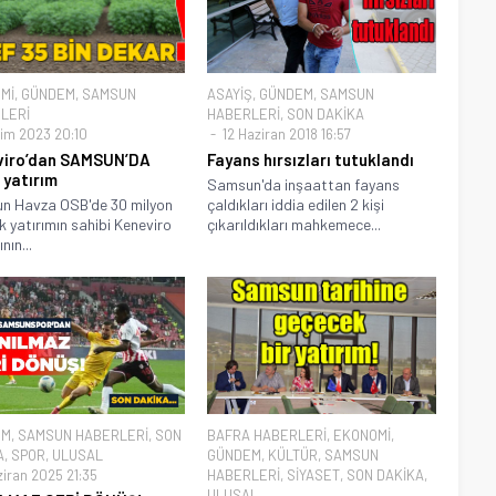
Mİ
,
GÜNDEM
,
SAMSUN
ASAYİŞ
,
GÜNDEM
,
SAMSUN
LERİ
HABERLERİ
,
SON DAKİKA
im 2023 20:10
12 Haziran 2018 16:57
viro’dan SAMSUN’DA
Fayans hırsızları tutuklandı
 yatırım
Samsun'da inşaattan fayans
n Havza OSB'de 30 milyon
çaldıkları iddia edilen 2 kişi
ık yatırımın sahibi Keneviro
çıkarıldıkları mahkemece...
nın...
EM
,
SAMSUN HABERLERİ
,
SON
BAFRA HABERLERİ
,
EKONOMİ
,
A
,
SPOR
,
ULUSAL
GÜNDEM
,
KÜLTÜR
,
SAMSUN
ziran 2025 21:35
HABERLERİ
,
SİYASET
,
SON DAKİKA
,
ULUSAL