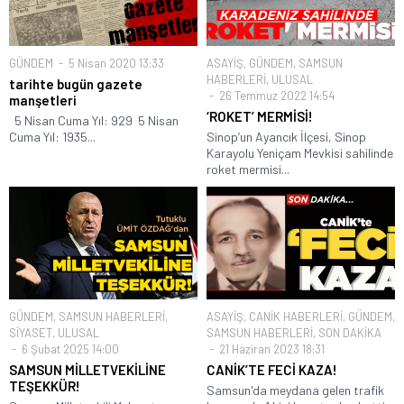
GÜNDEM
5 Nisan 2020 13:33
ASAYİŞ
,
GÜNDEM
,
SAMSUN
HABERLERİ
,
ULUSAL
tarihte bugün gazete
26 Temmuz 2022 14:54
manşetleri
‘ROKET’ MERMİSİ!
5 Nisan Cuma Yıl: 929 5 Nisan
Cuma Yıl: 1935...
Sinop’un Ayancık İlçesi, Sinop
Karayolu Yeniçam Mevkisi sahilinde
roket mermisi...
GÜNDEM
,
SAMSUN HABERLERİ
,
ASAYİŞ
,
CANİK HABERLERİ
,
GÜNDEM
,
SİYASET
,
ULUSAL
SAMSUN HABERLERİ
,
SON DAKİKA
6 Şubat 2025 14:00
21 Haziran 2023 18:31
SAMSUN MİLLETVEKİLİNE
CANİK’TE FECİ KAZA!
TEŞEKKÜR!
Samsun'da meydana gelen trafik