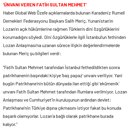
‘ÜNVANI VEREN FATİH SULTAN MEHMET’
Haber Global Web Özel’e açıklamalarda bulunan Karadeniz Rumeli
Dernekleri Federasyonu Başkanı Salih Meriç, Yunanistan’ın
Lozan’ın açık hükümlerine rağmen Türklerin dini özgürlüklerini
korumadığını söyledi. Dini özgürlüklerle ilgili İstanbul’un fethinden
Lozan Anlaşması’na uzanan sürece ilişkin değerlendirmelerde
bulunan Meriç şu bilgileri verdi:
“Fatih Sultan Mehmet tarafından İstanbul fethedildikten sonra
patrikhanenin başındaki kişiye ‘baş papaz’ unvanı veriliyor. Yani
bugün Patrikhane’nin bütün dünyada ilan ettiği gibi ‘ekümenik’
unvanı Fatih Sultan Mehmet tarafından Rumlara verilmiyor. Lozan
Anlaşması ve Cumhuriyet’in kuruluşunun ardından devlet;
Patrikhane’nin Türkiye dışına çıkmasını istiyor fakat bu konuda
başarılı olamıyorlar. Lozan’a bağlı olarak patrikhane burada
kalıyor.”