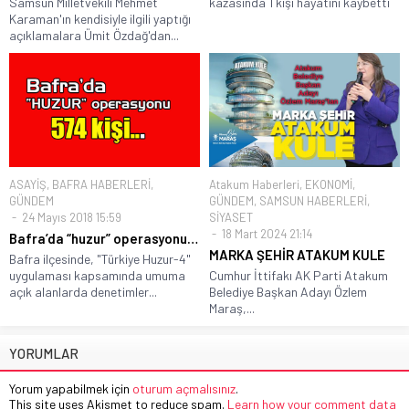
Samsun Milletvekili Mehmet
kazasında 1 kişi hayatını kaybetti
Karaman'ın kendisiyle ilgili yaptığı
açıklamalara Ümit Özdağ'dan...
ASAYİŞ
,
BAFRA HABERLERİ
,
Atakum Haberleri
,
EKONOMİ
,
GÜNDEM
GÜNDEM
,
SAMSUN HABERLERİ
,
24 Mayıs 2018 15:59
SİYASET
18 Mart 2024 21:14
Bafra’da “huzur” operasyonu…
MARKA ŞEHİR ATAKUM KULE
Bafra ilçesinde, "Türkiye Huzur-4"
uygulaması kapsamında umuma
Cumhur İttifakı AK Parti Atakum
açık alanlarda denetimler...
Belediye Başkan Adayı Özlem
Maraş,...
YORUMLAR
Yorum yapabilmek için
oturum açmalısınız
.
This site uses Akismet to reduce spam.
Learn how your comment data