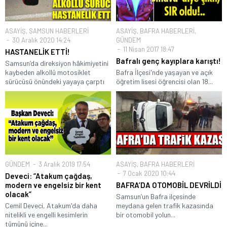
ASAYİŞ
,
SAMSUN HABERLERİ
ASAYİŞ
,
BAFRA HABERLERİ
,
30 Aralık 2020 14:24
GÜNDEM
11 Nisan 2017 18:47
HASTANELİK ETTİ!
Bafralı genç kayıplara karıştı!
Samsun’da direksiyon hâkimiyetini
kaybeden alkollü motosiklet
Bafra İlçesi'nde yaşayan ve açık
sürücüsü önündeki yayaya çarptı
öğretim lisesi öğrencisi olan 18...
GÜNDEM
3 Aralık 2019 17:54
ASAYİŞ
,
BAFRA HABERLERİ
7 Ocak 2020 10:44
Deveci: “Atakum çağdaş,
modern ve engelsiz bir kent
BAFRA’DA OTOMOBİL DEVRİLDİ
olacak”
Samsun’un Bafra ilçesinde
Cemil Deveci, Atakum'da daha
meydana gelen trafik kazasında
nitelikli ve engelli kesimlerin
bir otomobil yolun...
tümünü içine...