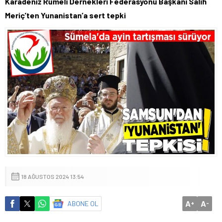
Karadeniz Rumeli Dernekleri Federasyonu Başkanı Salih
Meriç’ten Yunanistan’a sert tepki
18 AĞUSTOS 2024 13:54
A
A
ABONE OL
+
-