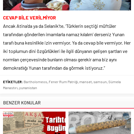
CEVAP BİLE VERİLMİYOR
Ancak Atina’da ya da Selanik’te, ‘Türklerin seçtiği müftüler
tarafından gönderilen imamlarla namaz kılalım’ derseniz Yunan
tarafı buna kesinlikle izin vermiyor. Ya da cevap bile vermiyor. Her
iki toplumun dini özgürlükleri ile ilgili dünyanın gelişen şartları ve
normları çerçevesinde bunların olması gerekir ama biz aynı
demokratlığı Yunan tarafından da görmek istiyoruz.”
ETİKETLER:
Bartholomeos
,
Fener Rum Patriği
,
manset
,
samsun
,
Sümela
Manastırı
,
yunanistan
BENZER KONULAR