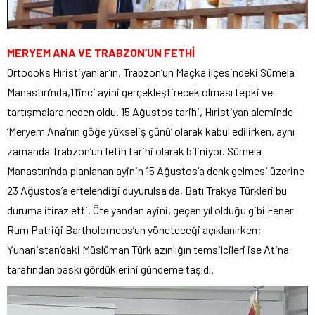
MERYEM ANA VE TRABZON’UN FETHİ
Ortodoks Hıristiyanlar’ın, Trabzon’un Maçka ilçesindeki Sümela
Manastırı’nda,11’inci ayini gerçekleştirecek olması tepki ve
tartışmalara neden oldu. 15 Ağustos tarihi, Hıristiyan aleminde
‘Meryem Ana’nın göğe yükseliş günü’ olarak kabul edilirken, aynı
zamanda Trabzon’un fetih tarihi olarak biliniyor. Sümela
Manastırı’nda planlanan ayinin 15 Ağustos’a denk gelmesi üzerine
23 Ağustos’a ertelendiği duyurulsa da, Batı Trakya Türkleri bu
duruma itiraz etti. Öte yandan ayini, geçen yıl olduğu gibi Fener
Rum Patriği Bartholomeos’un yöneteceği açıklanırken;
Yunanistan’daki Müslüman Türk azınlığın temsilcileri ise Atina
tarafından baskı gördüklerini gündeme taşıdı.