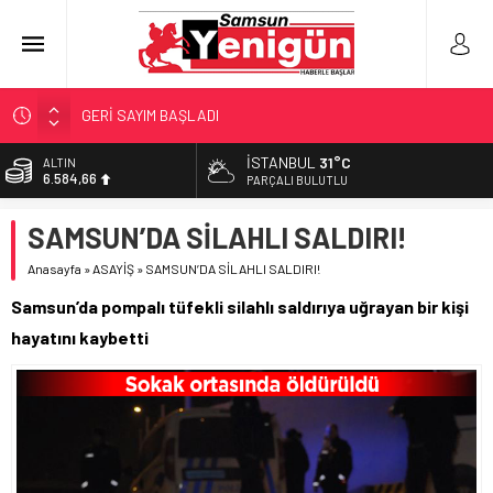
GERİ SAYIM BAŞLADI
SAMSUNSPOR’DA HEDEF 5’İNCİLİK!
İSTANBUL
31°C
ALTIN
6.584,66
‘BAFRA’YA YATIRIM YAPIN!’
PARÇALI BULUTLU
İŞTE FINDIK FİYATI!
BİST
SAMSUN’DA SİLAHLI SALDIRI!
13.889,75
YÖNETİCİ SEÇERKEN YAPILAN EN BÜYÜK HATALAR
Anasayfa
»
ASAYİŞ
»
SAMSUN’DA SİLAHLI SALDIRI!
DOLAR
47,7046
Samsun’da pompalı tüfekli silahlı saldırıya uğrayan bir kişi
EURO
hayatını kaybetti
55,0051