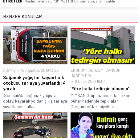
ETİKETLER:
ilkadım
,
manset
,
POMPALI TÜFEK
,
samsun
,
silahlı saldırı
BENZER KONULAR
ASAYİŞ
18 Ağustos 2019 13:22
EKONOMİ
,
GÜNDEM
,
SAMSUN
HABERLERİ
Sağanak yağıştan kayan halk
6 Ocak 2021 16:03
otobüsü tarlaya yuvarlandı: 4
yaralı
‘Yöre halkı tedirgin olmasın’
Samsun'da sağanak yağıştan
MİMSAN Grup, bacasından çıkan
dolayı kayarak yoldan çıkış tarlaya
buhar nedeniyle tepki alan
yuvarlanan halk...
Çarşamba’daki biyokütle...