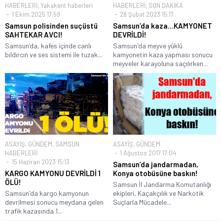
HABERLERİ
,
Yakakent haberleri
HABERLERİ
,
SON DAKİKA
1 Ekim 2025 17:59
28 Şubat 2023 15:17
Samsun polisinden suçüstü
Samsun’da kaza…KAMYONET
SAHTEKAR AVCI!
DEVRİLDİ!
Samsun’da, kafes içinde canlı
Samsun'da meyve yüklü
bıldırcın ve ses sistemi ile tuzak...
kamyonetin kaza yapması sonucu
meyveler karayoluna saçılırken...
ASAYİŞ
,
GÜNDEM
,
SAMSUN
ASAYİŞ
,
GÜNDEM
HABERLERİ
1 Ağustos 2017 17:04
15 Haziran 2023 15:13
Samsun’da jandarmadan,
KARGO KAMYONU DEVRİLDİ 1
Konya otobüsüne baskın!
ÖLÜ!
Samsun İl Jandarma Komutanlığı
Samsun'da kargo kamyonun
ekipleri, Kaçakçılık ve Narkotik
devrilmesi sonucu meydana gelen
Suçlarla Mücadele...
trafik kazasında 1...