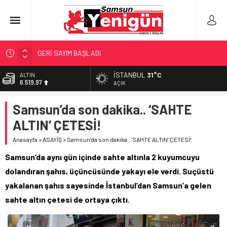
GERİ SAYIM BAŞLADI
SAMSUNSPOR’DA HEDEF 5’İNCİLİK!
İSTANBUL
31°C
BİST
13.798,82
‘BAFRA’YA YATIRIM YAPIN!’
AÇIK
İŞTE FINDIK FİYATI!
DOLAR
Samsun’da son dakika.. ‘SAHTE
47,7025
YÖNETİCİ SEÇERKEN YAPILAN EN BÜYÜK HATALAR
ALTIN’ ÇETESİ!
EURO
55,0112
Anasayfa
»
ASAYİŞ
»
Samsun’da son dakika.. ‘SAHTE ALTIN’ ÇETESİ!
ALTIN
Samsun’da aynı gün içinde sahte altınla 2 kuyumcuyu
6.519,97
dolandıran şahıs, üçüncüsünde yakayı ele verdi. Suçüstü
yakalanan şahıs sayesinde İstanbul’dan Samsun’a gelen
sahte altın çetesi de ortaya çıktı.