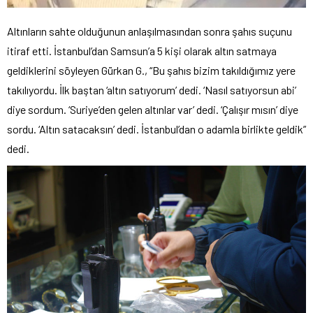
Altınların sahte olduğunun anlaşılmasından sonra şahıs suçunu
itiraf etti. İstanbul’dan Samsun’a 5 kişi olarak altın satmaya
geldiklerini söyleyen Gürkan G., “Bu şahıs bizim takıldığımız yere
takılıyordu. İlk baştan ‘altın satıyorum’ dedi. ‘Nasıl satıyorsun abi’
diye sordum. ‘Suriye’den gelen altınlar var’ dedi. ‘Çalışır mısın’ diye
sordu. ‘Altın satacaksın’ dedi. İstanbul’dan o adamla birlikte geldik”
dedi.