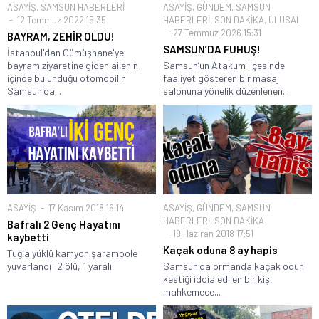
ASAYİŞ
,
SAMSUN HABERLERİ
ASAYİŞ
,
GÜNDEM
,
SAMSUN
12 Temmuz 2022 15:35
HABERLERİ
,
SON DAKİKA
,
ULUSAL
27 Temmuz 2026 15:31
BAYRAM, ZEHİR OLDU!
SAMSUN’DA FUHUŞ!
İstanbul'dan Gümüşhane'ye
bayram ziyaretine giden ailenin
Samsun’un Atakum ilçesinde
içinde bulunduğu otomobilin
faaliyet gösteren bir masaj
Samsun'da...
salonuna yönelik düzenlenen...
ASAYİŞ
17 Kasım 2018 16:14
ASAYİŞ
,
GÜNDEM
,
SAMSUN
HABERLERİ
,
SON DAKİKA
Bafralı 2 Genç Hayatını
19 Haziran 2018 17:51
kaybetti
Kaçak oduna 8 ay hapis
Tuğla yüklü kamyon şarampole
yuvarlandı: 2 ölü, 1 yaralı
Samsun'da ormanda kaçak odun
kestiği iddia edilen bir kişi
mahkemece...