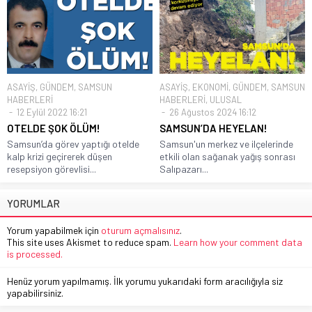
ASAYİŞ
,
GÜNDEM
,
SAMSUN
ASAYİŞ
,
EKONOMİ
,
GÜNDEM
,
SAMSUN
HABERLERİ
HABERLERİ
,
ULUSAL
12 Eylül 2022 16:21
26 Ağustos 2024 16:12
OTELDE ŞOK ÖLÜM!
SAMSUN’DA HEYELAN!
Samsun’da görev yaptığı otelde
Samsun'un merkez ve ilçelerinde
kalp krizi geçirerek düşen
etkili olan sağanak yağış sonrası
resepsiyon görevlisi...
Salıpazarı...
YORUMLAR
Yorum yapabilmek için
oturum açmalısınız
.
This site uses Akismet to reduce spam.
Learn how your comment data
is processed.
Henüz yorum yapılmamış. İlk yorumu yukarıdaki form aracılığıyla siz
yapabilirsiniz.