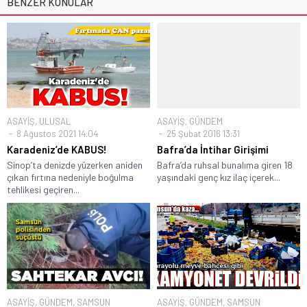
BENZER KONULAR
ASAYİŞ
,
ULUSAL
ASAYİŞ
,
GÜNDEM
8 Ağustos 2021 14:04
25 Şubat 2016 13:31
Karadeniz’de KABUS!
Bafra’da İntihar Girişimi
Sinop’ta denizde yüzerken aniden
Bafra’da ruhsal bunalıma giren 18
çıkan fırtına nedeniyle boğulma
yaşındaki genç kız ilaç içerek...
tehlikesi geçiren...
ASAYİŞ
,
GÜNDEM
,
SAMSUN
ASAYİŞ
,
GÜNDEM
,
SAMSUN