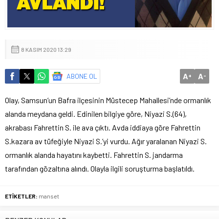
8 KASIM 2020 13:29
A
A
ABONE OL
+
-
Olay, Samsun’un Bafra ilçesinin Müstecep Mahallesi’nde ormanlık
alanda meydana geldi. Edinilen bilgiye göre, Niyazi S.(64),
akrabası Fahrettin S. ile ava çıktı. Avda iddiaya göre Fahrettin
S.kazara av tüfeğiyle Niyazi S.’yi vurdu. Ağır yaralanan Niyazi S.
ormanlık alanda hayatını kaybetti. Fahrettin S. jandarma
tarafından gözaltına alındı. Olayla ilgili soruşturma başlatıldı.
ETİKETLER:
manset