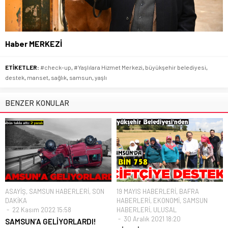
Haber MERKEZİ
ETİKETLER:
#check-up
,
#Yaşlılara Hizmet Merkezi
,
büyükşehir belediyesi
,
destek
,
manset
,
sağlık
,
samsun
,
yaşlı
BENZER KONULAR
ASAYİŞ
,
SAMSUN HABERLERİ
,
SON
19 MAYIS HABERLERİ
,
BAFRA
DAKİKA
HABERLERİ
,
EKONOMİ
,
SAMSUN
22 Kasım 2022 15:58
HABERLERİ
,
ULUSAL
30 Aralık 2021 18:20
SAMSUN’A GELİYORLARDI!