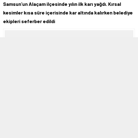
Samsun’un Alaçam ilçesinde yılın ilk karı yağdı. Kırsal
kesimler kısa süre içerisinde kar altında kalırken belediye
ekipleri seferber edildi
17 ARALIK 2025 17:57
+
-