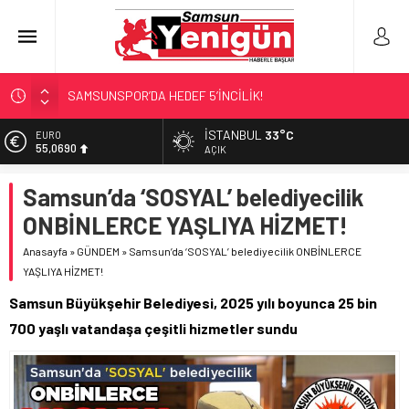
SAMSUNSPOR’DA HEDEF 5’İNCİLİK!
‘BAFRA’YA YATIRIM YAPIN!’
İŞTE FINDIK FİYATI!
İSTANBUL
33°C
EURO
55,0690
AÇIK
SAMSUNSPOR’DA TRANSFER!
ALAÇAM’A ‘DEV’ YATIRIM!
ALTIN
Samsun’da ‘SOSYAL’ belediyecilik
6.525,39
ONBİNLERCE YAŞLIYA HİZMET!
BİST
13.788,73
Anasayfa
»
GÜNDEM
»
Samsun’da ‘SOSYAL’ belediyecilik ONBİNLERCE
YAŞLIYA HİZMET!
DOLAR
47,5954
Samsun Büyükşehir Belediyesi, 2025 yılı boyunca 25 bin
700 yaşlı vatandaşa çeşitli hizmetler sundu