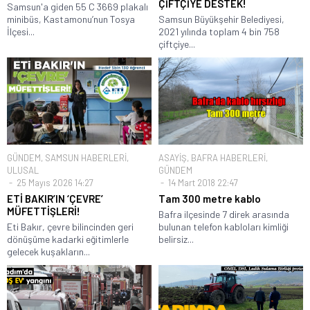
ÇİFTÇİYE DESTEK!
Samsun'a giden 55 C 3669 plakalı
minibüs, Kastamonu’nun Tosya
Samsun Büyükşehir Belediyesi,
İlçesi...
2021 yılında toplam 4 bin 758
çiftçiye...
GÜNDEM
,
SAMSUN HABERLERİ
,
ASAYİŞ
,
BAFRA HABERLERİ
,
ULUSAL
GÜNDEM
25 Mayıs 2026 14:27
14 Mart 2018 22:47
ETİ BAKIR’IN ‘ÇEVRE’
Tam 300 metre kablo
MÜFETTİŞLERİ!
Bafra ilçesinde 7 direk arasında
Eti Bakır, çevre bilincinden geri
bulunan telefon kabloları kimliği
dönüşüme kadarki eğitimlerle
belirsiz...
gelecek kuşakların...