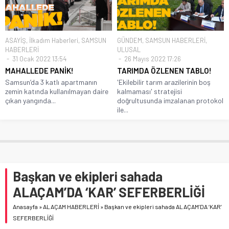
ASAYİŞ
,
İlkadım Haberleri
,
SAMSUN
GÜNDEM
,
SAMSUN HABERLERİ
,
HABERLERİ
ULUSAL
31 Ocak 2022 13:54
26 Mayıs 2022 17:26
MAHALLEDE PANİK!
TARIMDA ÖZLENEN TABLO!
Samsun’da 3 katlı apartmanın
'Ekilebilir tarım arazilerinin boş
zemin katında kullanılmayan daire
kalmaması' stratejisi
çıkan yangında...
doğrultusunda imzalanan protokol
ile...
Başkan ve ekipleri sahada
ALAÇAM’DA ‘KAR’ SEFERBERLİĞİ
Anasayfa
»
ALAÇAM HABERLERİ
»
Başkan ve ekipleri sahada ALAÇAM’DA ‘KAR’
SEFERBERLİĞİ