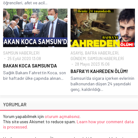
öğrencileri, afet ve acil...
SAMSUN HABERLERİ
ASAYİŞ
,
BAFRA HABERLERİ
,
25 Eylül 2020 13:08
GÜNDEM
,
SAMSUN HABERLERİ
28 Mayıs 2023 15:06
BAKAN KOCA SAMSUN’DA
BAFRA’YI KAHREDEN ÖLÜM!
Sağlık Bakanı Fahrettin Koca, son
bir haftadır ülke çapında alınan...
Samsun'da sigara içerken evlerinin
balkonundan düşen 24 yaşındaki
genç, kaldırıldığı...
YORUMLAR
Yorum yapabilmek için
oturum açmalısınız
.
This site uses Akismet to reduce spam.
Learn how your comment data
is processed.