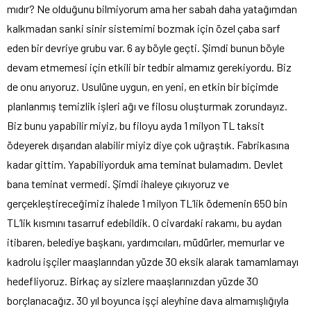
mıdır? Ne olduğunu bilmiyorum ama her sabah daha yatağımdan
kalkmadan sanki sinir sistemimi bozmak için özel çaba sarf
eden bir devriye grubu var. 6 ay böyle geçti. Şimdi bunun böyle
devam etmemesi için etkili bir tedbir almamız gerekiyordu. Biz
de onu arıyoruz. Usulüne uygun, en yeni, en etkin bir biçimde
planlanmış temizlik işleri ağı ve filosu oluşturmak zorundayız.
Biz bunu yapabilir miyiz, bu filoyu ayda 1 milyon TL taksit
ödeyerek dışarıdan alabilir miyiz diye çok uğraştık. Fabrikasına
kadar gittim. Yapabiliyorduk ama teminat bulamadım. Devlet
bana teminat vermedi. Şimdi ihaleye çıkıyoruz ve
gerçekleştireceğimiz ihalede 1 milyon TL’lik ödemenin 650 bin
TL’lik kısmını tasarruf edebildik. O civardaki rakamı, bu aydan
itibaren, belediye başkanı, yardımcıları, müdürler, memurlar ve
kadrolu işçiler maaşlarından yüzde 30 eksik alarak tamamlamayı
hedefliyoruz. Birkaç ay sizlere maaşlarınızdan yüzde 30
borçlanacağız. 30 yıl boyunca işçi aleyhine dava almamışlığıyla