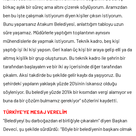
birkaç aylık bir süreç ama altını çizerek söylüyorum. Aramızdan
ben bu işte çalışmak istiyorum diyen kişiler çıksın istiyorum.
Bunu yaparsanız Atakum Belediyesi, anlattığım tabloyu uzun
süre yaşamaz. Müdürlerle yaptığım toplantının aynısını
mühendislerle de yapmak istiyorum. Teknik kadro, beş kişi
yaptığı işi iki kişi yapsın. Geri kalan üç kişi bir araya gelip elli ya da
altmış kişilik bir grup oluştursun. Bu teknik kadro ile şehrin bir
tarafından başlayalım ve bir iki ay içerisinde diğer tarafından
çıkalım. Aksi takdirde bu şekilde gelir kaybı da yaşıyoruz. Bu
şehirdeki yapıların yaklaşık yüzde 20’sinin iskansız olduğu
söyleniyor. Bu belediye yüzde 20’lik bir kısımdan vergi alamıyor ve
buna da bir çözüm bulmamız gerekiyor” sözlerini kaydetti.
TÜRKİYE’YE MESAJ VERELİM
“Belediyeyi bu darboğazdan el birliğiyle çıkaralım” diyen Başkan
Deveci, şu şekilde sürdürdü: “Böyle bir belediyenin başkanı olmak