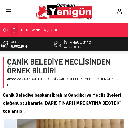
GERİ SAYIM BAŞLADI
SAMSUNSPOR’DA HEDEF 5’İNCİLİK!
İSTANBUL
31°C
ALTIN
6.662,10
‘BAFRA’YA YATIRIM YAPIN!’
AZ BULUTLU
İŞTE FINDIK FİYATI!
BİST
CANİK BELEDİYE MECLİSİNDEN
13.779,39
YÖNETİCİ SEÇERKEN YAPILAN EN BÜYÜK HATALAR
ÖRNEK BİLDİRİ
DOLAR
47,6954
Anasayfa
»
SAMSUN HABERLERİ
»
CANİK BELEDİYE MECLİSİNDEN ÖRNEK
BİLDİRİ
EURO
55,1824
Canik Belediye başkanı İbrahim Sandıkçı ve Meclis üyeleri
olağanüstü kararla “BARIŞ PINARI HAREKÂTINA DESTEK”
toplantısı.