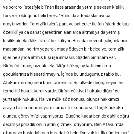
ve bordro listesiyle bilinen liste arasında yetmiş seksen kişilik
fark var olduğunu belirterek, “Bunu da arkadaşlar ayrıca
araştırıyorlar. Temizlik işleri, park ve bahçeler ile fen işlerinde bazı
özellikli ya da sanat gerektiren alanlarda altmış ya da yetmiş
kişilik bir eksiklik listesi belirtiliyor. Burada mevcut çalışanlarının
maaşından indirim yaparak maaş ödeyen bir belediye, temizlik
işlerine ayrıca altmış kişi işe almasın. Sizden bir ricam var.
Birincisi, maaşınızdaki eksikliğe birkaç ay katlanın ama
çocuklarınıza hissettirmeyin. İçinde bulunduğumuz tablo bu.
Atakum’un seçmeni bunu öğrensin. Bu ülkede değişmeyen en
temel iki hukuk kuralı vardır. Birisi mülkiyet hukuku diğeri de
yurttaşlık hukuku. Mal ve mülk söz konusu olunca hakkımızı
arayıp toz kondurmuyoruz ama söz konusu yurttaşlık hukuku
olunca, görevimizi yapmıyoruz. Bugüne kadar ben de dahil doğru
seçim yapmadık onun altını çizmek istiyorum. Ben Atakum’da
oturmaya başladığımda burada bir belediye yoktu. İlk günden beri