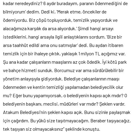
kadar neredeydiniz? 6 aydır buradayım, paranın ödenmediğini de
bilmiyorum’ dedim. Dedi ki, ‘Merak etme, öncekiler de
ödemiyordu. Biz çöpü topluyorduk, temizlik yapıyorduk ve
alacağımıza karşılık da arsa alıyorduk.’ Şimdi hangi arsayı
istediklerini, hangi arsayla ilgili anlaştıklarını sordum. ‘Bize bir
arsa taahhüt edildi ama onu satmışlar’ dedi. Bu aydan itibaren
temizlik için bir ihaleye çıktık, yaklaşık 1 milyon TL açığımız var.
Şu ana kadar çalışanların maaşlarını az çok ödedik. İyi kötü park
ve bahçe hizmeti sunduk. Borcumuz var ama sürdürülebilir bir
yönetim anlayışıyla gidiyorduk. Belediye çalışanlarının maaşı
ödenmeden ve kentin temizliği yapılamadan belediyecilik olur
mu? Eğer bunu yapamıyorsak, o belediyenin kapısı açık mıdır? O
belediyenin başkanı, meclisi, müdürleri var mıdır? Şeklen vardır.
Atakum Belediyesi’nin şeklen kapısı açık. Bunu sizinle paylaşmak
için çağırdım. Bu yükü size taşıtmayacağım. Beraber taşıyacağız,
tek taşıyan siz olmayacaksınız” şeklinde konuştu.