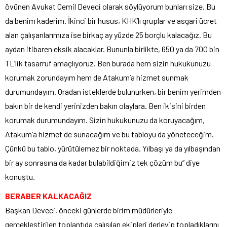
övünen Avukat Cemil Deveci olarak söylüyorum bunları size. Bu
da benim kaderim. İkinci bir husus, KHK’lı gruplar ve asgari ücret
alan çalışanlarımıza ise birkaç ay yüzde 25 borçlu kalacağız. Bu
aydan itibaren eksik alacaklar. Bununla birlikte, 650 ya da 700 bin
TL’lik tasarruf amaçlıyoruz. Ben burada hem sizin hukukunuzu
korumak zorundayım hem de Atakum’a hizmet sunmak
durumundayım. Oradan isteklerde bulunurken, bir benim yerimden
bakın bir de kendi yerinizden bakın olaylara. Ben ikisini birden
korumak durumundayım. Sizin hukukunuzu da koruyacağım,
Atakum’a hizmet de sunacağım ve bu tabloyu da yöneteceğim.
Çünkü bu tablo, yürütülemez bir noktada. Yılbaşı ya da yılbaşından
bir ay sonrasına da kadar bulabildiğimiz tek çözüm bu” diye
konuştu.
BERABER KALKACAĞIZ
Başkan Deveci, önceki günlerde birim müdürleriyle
gerçekleştirilen toplantıda çalışılan ekipleri derleyip topladıklarını