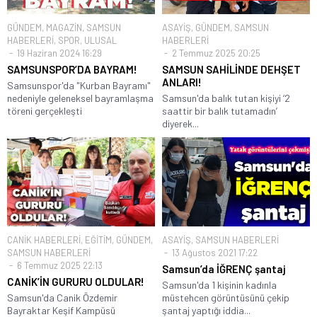
GÜNDEM
,
MAGAZİN
,
SAMSUN
ASAYİŞ
,
GÜNDEM
,
SAMSUN
HABERLERİ
,
SPOR
,
ULUSAL
HABERLERİ
19 Haziran 2024 16:29
2 Temmuz 2025 20:25
SAMSUNSPOR’DA BAYRAM!
SAMSUN SAHİLİNDE DEHŞET
ANLARI!
Samsunspor'da "Kurban Bayramı"
nedeniyle geleneksel bayramlaşma
Samsun'da balık tutan kişiyi ‘2
töreni gerçekleşti
saattir bir balık tutamadın’
diyerek...
CANİK HABERLERİ
,
EĞİTİM
,
GÜNDEM
,
ASAYİŞ
,
SAMSUN HABERLERİ
SAMSUN HABERLERİ
13 Ağustos 2021 17:22
6 Temmuz 2025 22:13
Samsun’da İĞRENÇ şantaj
CANİK’İN GURURU OLDULAR!
Samsun'da 1 kişinin kadınla
Samsun'da Canik Özdemir
müstehcen görüntüsünü çekip
Bayraktar Keşif Kampüsü
şantaj yaptığı iddia...