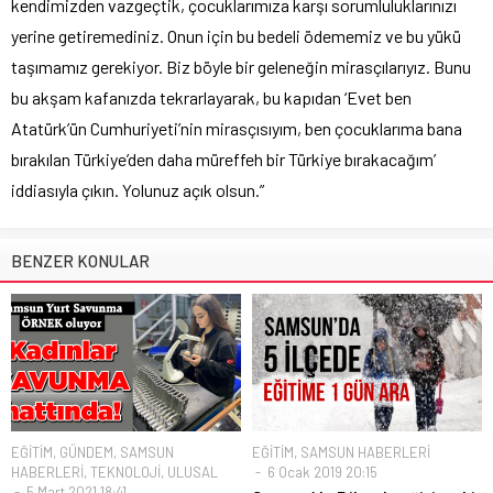
kendimizden vazgeçtik, çocuklarımıza karşı sorumluluklarınızı
yerine getiremediniz. Onun için bu bedeli ödememiz ve bu yükü
taşımamız gerekiyor. Biz böyle bir geleneğin mirasçılarıyız. Bunu
bu akşam kafanızda tekrarlayarak, bu kapıdan ‘Evet ben
Atatürk’ün Cumhuriyeti’nin mirasçısıyım, ben çocuklarıma bana
bırakılan Türkiye’den daha müreffeh bir Türkiye bırakacağım’
iddiasıyla çıkın. Yolunuz açık olsun.”
BENZER KONULAR
EĞİTİM
,
GÜNDEM
,
SAMSUN
EĞİTİM
,
SAMSUN HABERLERİ
HABERLERİ
,
TEKNOLOJİ
,
ULUSAL
6 Ocak 2019 20:15
5 Mart 2021 18:41