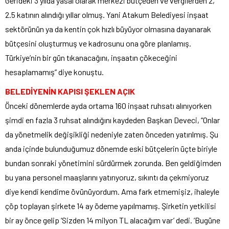
Gerideki 3 yılda yasal olarak merkezi bütçeden ve vergilerden 2,
2.5 katının alındığı yıllar olmuş. Yani Atakum Belediyesi inşaat
sektörünün ya da kentin çok hızlı büyüyor olmasına dayanarak
bütçesini oluşturmuş ve kadrosunu ona göre planlamış.
Türkiye’nin bir gün tıkanacağını, inşaatın çökeceğini
hesaplamamış” diye konuştu.
BELEDİYENİN KAPISI ŞEKLEN AÇIK
Önceki dönemlerde ayda ortama 160 inşaat ruhsatı alınıyorken
şimdi en fazla 3 ruhsat alındığını kaydeden Başkan Deveci, “Onlar
da yönetmelik değişikliği nedeniyle zaten önceden yatırılmış. Şu
anda içinde bulunduğumuz dönemde eski bütçelerin üçte biriyle
bundan sonraki yönetimini sürdürmek zorunda. Ben geldiğimden
bu yana personel maaşlarını yatırıyoruz, sıkıntı da çekmiyoruz
diye kendi kendime övünüyordum. Ama fark etmemişiz, ihaleyle
çöp toplayan şirkete 14 ay ödeme yapılmamış. Şirketin yetkilisi
bir ay önce gelip ‘Sizden 14 milyon TL alacağım var’ dedi. ‘Bugüne