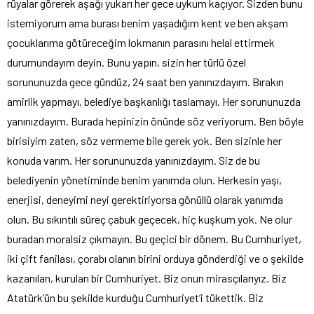
rüyalar görerek aşağı yukarı her gece uykum kaçıyor. Sizden bunu
istemiyorum ama burası benim yaşadığım kent ve ben akşam
çocuklarıma götüreceğim lokmanın parasını helal ettirmek
durumundayım deyin. Bunu yapın, sizin her türlü özel
sorununuzda gece gündüz, 24 saat ben yanınızdayım. Bırakın
amirlik yapmayı, belediye başkanlığı taslamayı. Her sorununuzda
yanınızdayım. Burada hepinizin önünde söz veriyorum. Ben böyle
birisiyim zaten, söz vermeme bile gerek yok. Ben sizinle her
konuda varım. Her sorununuzda yanınızdayım. Siz de bu
belediyenin yönetiminde benim yanımda olun. Herkesin yaşı,
enerjisi, deneyimi neyi gerektiriyorsa gönüllü olarak yanımda
olun. Bu sıkıntılı süreç çabuk geçecek, hiç kuşkum yok. Ne olur
buradan moralsiz çıkmayın. Bu geçici bir dönem. Bu Cumhuriyet,
iki çift fanilası, çorabı olanın birini orduya gönderdiği ve o şekilde
kazanılan, kurulan bir Cumhuriyet. Biz onun mirasçılarıyız. Biz
Atatürk’ün bu şekilde kurduğu Cumhuriyet’i tükettik. Biz