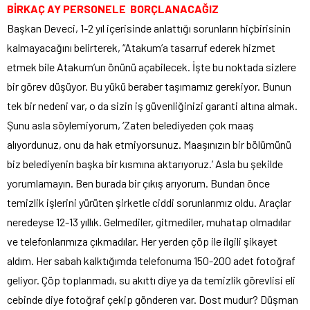
BİRKAÇ AY PERSONELE BORÇLANACAĞIZ
Başkan Deveci, 1-2 yıl içerisinde anlattığı sorunların hiçbirisinin
kalmayacağını belirterek, “Atakum’a tasarruf ederek hizmet
etmek bile Atakum’un önünü açabilecek. İşte bu noktada sizlere
bir görev düşüyor. Bu yükü beraber taşımamız gerekiyor. Bunun
tek bir nedeni var, o da sizin iş güvenliğinizi garanti altına almak.
Şunu asla söylemiyorum, ‘Zaten belediyeden çok maaş
alıyordunuz, onu da hak etmiyorsunuz. Maaşınızın bir bölümünü
biz belediyenin başka bir kısmına aktarıyoruz.’ Asla bu şekilde
yorumlamayın. Ben burada bir çıkış arıyorum. Bundan önce
temizlik işlerini yürüten şirketle ciddi sorunlarımız oldu. Araçlar
neredeyse 12-13 yıllık. Gelmediler, gitmediler, muhatap olmadılar
ve telefonlarımıza çıkmadılar. Her yerden çöp ile ilgili şikayet
aldım. Her sabah kalktığımda telefonuma 150-200 adet fotoğraf
geliyor. Çöp toplanmadı, su akıttı diye ya da temizlik görevlisi eli
cebinde diye fotoğraf çekip gönderen var. Dost mudur? Düşman