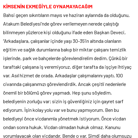
KİMSENİN EKMEĞİYLE OYNAMAYACAĞIM
Bahsi geçen sıkıntıların mayıs ve haziran aylarında da olduğunu,
Atakum Belediyesi’nde görev verilemeyen nerede çalıştığı
bilinmeyen yüzlerce kişi olduğunu ifade eden Başkan Deveci,
“Arkadaşlara, çalışanlar içinde yaşı 30-35’in altında olanların
eğitim ve sağlık durumlarına bakıp bir miktar çalışanı temizlik
işlerinde, park ve bahçelerde görevlendirelim dedim. Çünkü bir
taraftaki çalışana iş veremiyoruz, diğer tarafta da işçiye ihtiyaç
var. Asıl hizmet de orada. Arkadaşlar çalışmalarını yaptı, 100
civarında çalışanımızı görevlendirdik. Ancak çeşitli nedenlerle
önemli bir bölümü görev yapmadı. Hep şunu söyledim,
belediyenin zorluğu var; sizin iş güvenliğiniz için gayret sarf
ediyorum. İşin kolay yolu var ve bunu yapmıyorum. Ben bu
belediyeyi önce vicdanımla yönetmek istiyorum. Önce vicdan
ondan sonra hukuk. Vicdan olmadan hukuk olmaz. Kanunu
yorumlayacak olan vicdandır. Bende o var. Şimdi daha olumsuzu