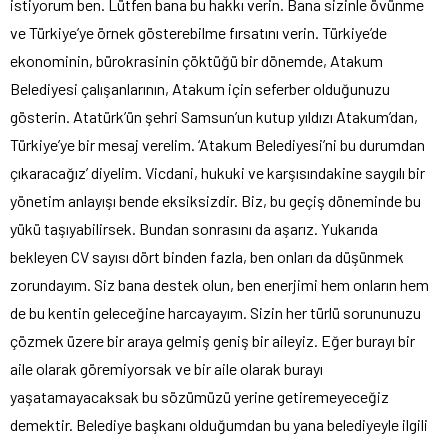
istiyorum ben. Lütfen bana bu hakkı verin. Bana sizinle övünme
ve Türkiye’ye örnek gösterebilme fırsatını verin. Türkiye’de
ekonominin, bürokrasinin çöktüğü bir dönemde, Atakum
Belediyesi çalışanlarının, Atakum için seferber olduğunuzu
gösterin. Atatürk’ün şehri Samsun’un kutup yıldızı Atakum’dan,
Türkiye’ye bir mesaj verelim. ‘Atakum Belediyesi’ni bu durumdan
çıkaracağız’ diyelim. Vicdani, hukuki ve karşısındakine saygılı bir
yönetim anlayışı bende eksiksizdir. Biz, bu geçiş döneminde bu
yükü taşıyabilirsek. Bundan sonrasını da aşarız. Yukarıda
bekleyen CV sayısı dört binden fazla, ben onları da düşünmek
zorundayım. Siz bana destek olun, ben enerjimi hem onların hem
de bu kentin geleceğine harcayayım. Sizin her türlü sorununuzu
çözmek üzere bir araya gelmiş geniş bir aileyiz. Eğer burayı bir
aile olarak göremiyorsak ve bir aile olarak burayı
yaşatamayacaksak bu sözümüzü yerine getiremeyeceğiz
demektir. Belediye başkanı olduğumdan bu yana belediyeyle ilgili