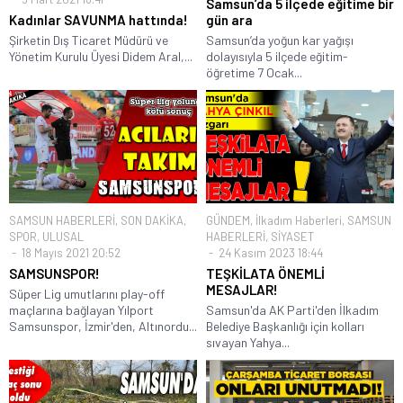
Samsun’da 5 ilçede eğitime bir
Kadınlar SAVUNMA hattında!
gün ara
Şirketin Dış Ticaret Müdürü ve
Samsun’da yoğun kar yağışı
Yönetim Kurulu Üyesi Didem Aral,...
dolayısıyla 5 ilçede eğitim-
öğretime 7 Ocak...
SAMSUN HABERLERİ
,
SON DAKİKA
,
GÜNDEM
,
İlkadım Haberleri
,
SAMSUN
SPOR
,
ULUSAL
HABERLERİ
,
SİYASET
18 Mayıs 2021 20:52
24 Kasım 2023 18:44
SAMSUNSPOR!
TEŞKİLATA ÖNEMLİ
MESAJLAR!
Süper Lig umutlarını play-off
maçlarına bağlayan Yılport
Samsun'da AK Parti'den İlkadım
Samsunspor, İzmir'den, Altınordu...
Belediye Başkanlığı için kolları
sıvayan Yahya...