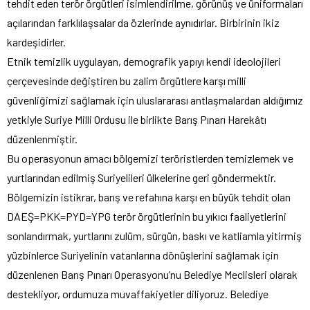
tehdit eden terör örgütleri isimlendirilme, görünüş ve üniformaları
açılarından farklılaşsalar da özlerinde aynıdırlar. Birbirinin ikiz
kardeşidirler.
Etnik temizlik uygulayan, demografik yapıyı kendi ideolojileri
çerçevesinde değiştiren bu zalim örgütlere karşı milli
güvenliğimizi sağlamak için uluslararası antlaşmalardan aldığımız
yetkiyle Suriye Milli Ordusu ile birlikte Barış Pınarı Harekâtı
düzenlenmiştir.
Bu operasyonun amacı bölgemizi teröristlerden temizlemek ve
yurtlarından edilmiş Suriyelileri ülkelerine geri göndermektir.
Bölgemizin istikrar, barış ve refahına karşı en büyük tehdit olan
DAEŞ=PKK=PYD=YPG terör örgütlerinin bu yıkıcı faaliyetlerini
sonlandırmak, yurtlarını zulüm, sürgün, baskı ve katliamla yitirmiş
yüzbinlerce Suriyelinin vatanlarına dönüşlerini sağlamak için
düzenlenen Barış Pınarı Operasyonu’nu Belediye Meclisleri olarak
destekliyor, ordumuza muvaffakiyetler diliyoruz. Belediye