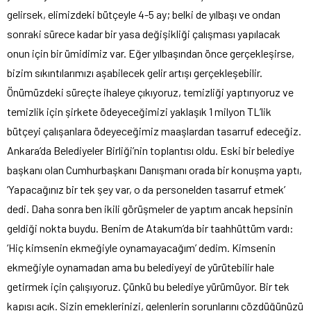
gelirsek, elimizdeki bütçeyle 4-5 ay; belki de yılbaşı ve ondan
sonraki sürece kadar bir yasa değişikliği çalışması yapılacak
onun için bir ümidimiz var. Eğer yılbaşından önce gerçekleşirse,
bizim sıkıntılarımızı aşabilecek gelir artışı gerçekleşebilir.
Önümüzdeki süreçte ihaleye çıkıyoruz, temizliği yaptırıyoruz ve
temizlik için şirkete ödeyeceğimizi yaklaşık 1 milyon TL’lik
bütçeyi çalışanlara ödeyeceğimiz maaşlardan tasarruf edeceğiz.
Ankara’da Belediyeler Birliği’nin toplantısı oldu. Eski bir belediye
başkanı olan Cumhurbaşkanı Danışmanı orada bir konuşma yaptı,
‘Yapacağınız bir tek şey var, o da personelden tasarruf etmek’
dedi. Daha sonra ben ikili görüşmeler de yaptım ancak hepsinin
geldiği nokta buydu. Benim de Atakum’da bir taahhüttüm vardı:
‘Hiç kimsenin ekmeğiyle oynamayacağım’ dedim. Kimsenin
ekmeğiyle oynamadan ama bu belediyeyi de yürütebilir hale
getirmek için çalışıyoruz. Çünkü bu belediye yürümüyor. Bir tek
kapısı açık. Sizin emeklerinizi, gelenlerin sorunlarını çözdüğünüzü