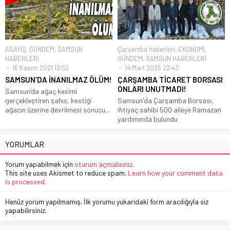
ASAYİŞ
,
GÜNDEM
,
SAMSUN
Çarşamba haberleri
,
EKONOMİ
,
HABERLERİ
GÜNDEM
,
SAMSUN HABERLERİ
16 Kasım 2021 13:52
14 Mart 2025 22:43
SAMSUN’DA İNANILMAZ ÖLÜM!
ÇARŞAMBA TİCARET BORSASI
ONLARI UNUTMADI!
Samsun’da ağaç kesimi
gerçekleştiren şahıs, kestiği
Samsun'da Çarşamba Borsası,
ağacın üzerine devrilmesi sonucu...
ihtiyaç sahibi 500 aileye Ramazan
yardımında bulundu
YORUMLAR
Yorum yapabilmek için
oturum açmalısınız
.
This site uses Akismet to reduce spam.
Learn how your comment data
is processed.
Henüz yorum yapılmamış. İlk yorumu yukarıdaki form aracılığıyla siz
yapabilirsiniz.