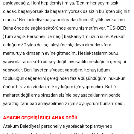
paylaşacağız. Hani hep demiştim ya, ‘Benim her şeyim açık
olacak, başarıyorsak da başaramıyorsak da sizin bu işten bilginiz
olacak.’ Ben belediye başkanı olmadan önce 30 yıllık avukattım.
Daha önce de sağlık sektöründe kamu hizmetim var. TÜS-DER
(Tüm Sağlık Personeli Derneği) başkanıydım uzun süre. Avukat
olduğum 30 yılda da işçi aleyhine hiç dava almadım, icra
memuruyla kimsenin evine gitmedim. Meslektaşlarım bunu
yapıyorlar ama kötü bir şey değil; avukatlık mesleğinin gereğini
yapıyorlar. Ben ilaveten siyaset yaptığım, konuştuğum
topluluğun değerlerini gereğinden fazla düşündüğüm, hukukun
önüne biraz da vicdanımı koyduğum için yapmadım. Bu bir
maharet değil ama birazdan sizinle paylaşacaklarımın bende
yarattığı tahribatı anlayabilmeniz için söylüyorum bunları” dedi.
AMACIM GEÇMİŞİ SUÇLAMAK DEĞİL
Atakum Belediyesi personeliyle yapılacak toplantıyı hep