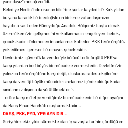
yanındayız” mesajı verildi.
Belediye Meclisi’nde okunan bildiride şunlar kaydedildi: Kırk yıldan
bu yana karanlık bir ideolojiyle on binlerce vatandaşımızın
hayatına kast eden Güneydoğu Anadolu Bölgemiz başta olmak
üzere ülkemizin gelişmesini ve kalkınmasını engelleyen; bebek,
çocuk, kadın dinlemeden insanlarımızı katleden PKK terör örgütü,
yok edilmesi gereken bir cinayet şebekesidir.
Devletimiz, güvenlik kuvvetleriyle bölücü terör örgütü PKK’ya
karşı yıllardan beri büyük bir mücadele vermektedir. Devletimizin
yalnızca terör örgütüne karşı değil, uluslararası destekçilerine
karşı da verdiği büyük mücadele sınırlarımız içinde olduğu kadar
sınırlarımız dışında da yürütülmektedir.
Teröre karşı milletçe verdiğimiz bu mücadelenin bir diğer ayağını
da Barış Pınarı Harekâtı oluşturmaktadır…
DAEŞ, PKK, PYD, YPG AYNIDIR…
Suriye’de sekiz yıldır sürmekte olan iç savaşta tarihin gördüğü en