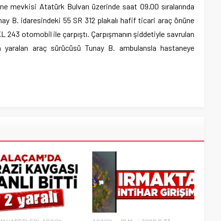
ne mevkisi Atatürk Bulvarı üzerinde saat 09.00 sıralarında
nay B. idaresindeki 55 SR 312 plakalı hafif ticari araç önüne
L 243 otomobil ile çarpıştı. Çarpışmanın şiddetiyle savrulan
da yaralan araç sürücüsü Tunay B. ambulansla hastaneye