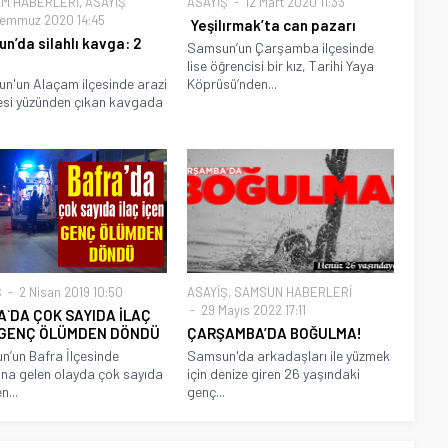
M HABERLERİ
,
ASAYİŞ
ASAYİŞ
12 Mart 2020 11:33
emmuz 2020 14:45
Yeşilırmak’ta can pazarı
n’da silahlı kavga: 2
Samsun’un Çarşamba ilçesinde
lise öğrencisi bir kız, Tarihi Yaya
'un Alaçam ilçesinde arazi
Köprüsü’nden...
si yüzünden çıkan kavgada
.
Ş
2 Nisan 2019 10:50
ASAYİŞ
,
SAMSUN HABERLERİ
29 Mayıs 2022 17:11
A`DA ÇOK SAYIDA İLAÇ
 GENÇ ÖLÜMDEN DÖNDÜ
ÇARŞAMBA’DA BOĞULMA!
’un Bafra İlçesinde
Samsun'da arkadaşları ile yüzmek
a gelen olayda çok sayıda
için denize giren 26 yaşındaki
n...
genç...