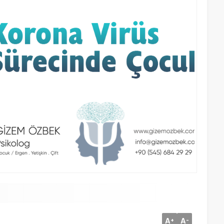
A
A
+
-