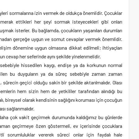
yleri sormalarına izin vermek de oldukça önemlidir. Çocuklar
 merak ettikleri her şeyi sormak isteyecekleri gibi onları
uşmak isterler. Bu bağlamda, çocukların yaşanılan durumları
lmadan gerçeğe uygun ve somut cevaplar vermek önemlidir.
lişim dönemine uygun olmasına dikkat edilmeli; ihtiyaçları
un cevap her seferinde aynı şekilde yinelenmelidir.
 sebebiyle hissedilen kaygı, endişe ya da korkunun normal
sedilen bu duyguların ya da süreç sebebiyle zaman zaman
 sürecin geçici olduğu sakin bir şekilde aktarılmalıdır. Olası
emlerin hem sizin hem de yetkililer tarafından alındığı bu
ı, bireysel olarak kendisinin sağlığını koruması için çocuğun
ası sağlanmalıdır.
e daha çok vakit geçirmek durumunda kaldığımız bu günlerde
i zaman geçirmeye özen göstermeli, ev içerisinde çocuklara
tli sorumluluklar vererek süreci onlar için faydalı hale