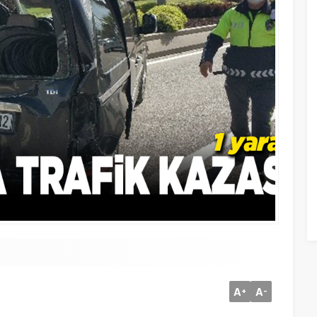
A
A
+
-