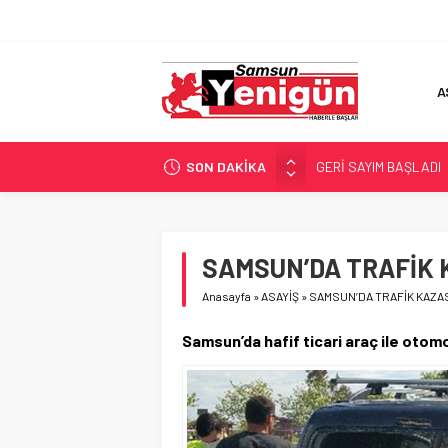
A
SON DAKİKA
GERİ SAYIM BAŞLADI
SAMSUNSPOR’DA HEDE
‘BAFRA’YA YATIRIM YAP
İŞTE FINDIK FİYATI!
SAMSUN’DA TRAFİK K
YÖNETİCİ SEÇERKEN
Anasayfa
»
ASAYİŞ
»
SAMSUN’DA TRAFİK KAZASI
Samsun’da hafif ticari araç ile otomob