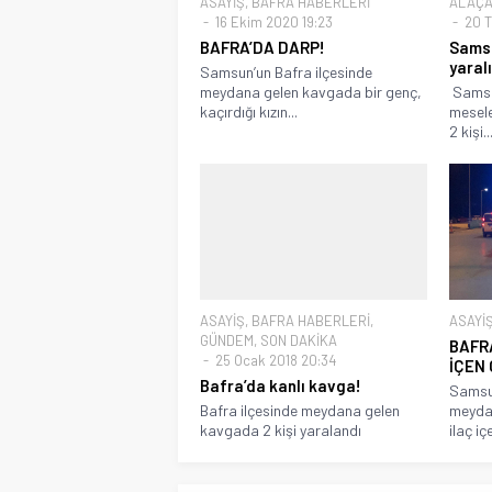
ASAYİŞ
,
BAFRA HABERLERİ
ALAÇA
16 Ekim 2020 19:23
20 T
BAFRA’DA DARP!
Samsu
yaralı
Samsun’un Bafra ilçesinde
meydana gelen kavgada bir genç,
Samsun
kaçırdığı kızın...
mesele
2 kişi..
ASAYİŞ
,
BAFRA HABERLERİ
,
ASAYİ
GÜNDEM
,
SON DAKİKA
BAFR
25 Ocak 2018 20:34
İÇEN
Bafra’da kanlı kavga!
Samsun
Bafra ilçesinde meydana gelen
meydan
kavgada 2 kişi yaralandı
ilaç içe