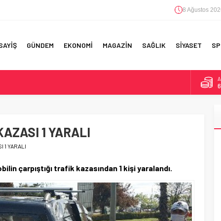
8 Ağustos 202
SAYİŞ
GÜNDEM
EKONOMİ
MAGAZİN
SAĞLIK
SİYASET
SP
B
1
F 5’İNCİLİK!
D
4
IN!’
AZASI 1 YARALI
E
5
 YAPILAN EN BÜYÜK HATALAR
 1 YARALI
A
6
ilin çarpıştığı trafik kazasından 1 kişi yaralandı.