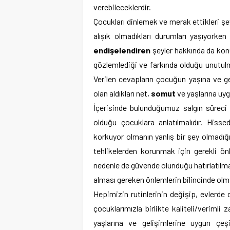
verebileceklerdir.
Çocukları dinlemek ve merak ettikleri şe
alışık olmadıkları durumları yaşıyorken
endişelendiren
şeyler hakkında da kon
gözlemlediği ve farkında olduğu unutu
Verilen cevapların çocuğun yaşına ve ge
olan aldıkları net,
somut
ve yaşlarına uyg
İçerisinde bulunduğumuz salgın süreci
olduğu çocuklara anlatılmalıdır. His
korkuyor olmanın yanlış bir şey olmadığı,
tehlikelerden korunmak için gerekli önl
nedenle de güvende olunduğu hatırlatılmal
alması gereken önlemlerin bilincinde olm
Hepimizin rutinlerinin değişip, evlerd
çocuklarımızla birlikte kaliteli/veriml
yaşlarına ve gelişimlerine uygun çeşi