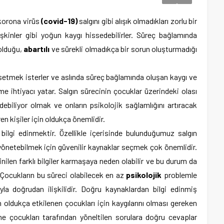
 korona virüs
(covid-19)
salgını gibi alışık olmadıkları zorlu bir
şkinler gibi yoğun kaygı hissedebilirler. Süreç bağlamında
olduğu,
abartılı
ve sürekli olmadıkça bir sorun oluşturmadığı
ssetmek isterler ve aslında süreç bağlamında oluşan kaygı ve
ihtiyacı yatar. Salgın sürecinin çocuklar üzerindeki olası
debiliyor olmak ve onların psikolojik sağlamlığını artıracak
en kişiler için oldukça önemlidir.
ilgi edinmektir. Özellikle içerisinde bulunduğumuz salgın
 yönetebilmek için güvenilir kaynaklar seçmek çok önemlidir.
ilen farklı bilgiler karmaşaya neden olabilir ve bu durum da
. Çocukların bu süreci olabilecek en az
psikolojik
problemle
yla doğrudan ilişkilidir. Doğru kaynaklardan bilgi edinmiş
oldukça etkilenen çocukları için kaygılarını olması gereken
e çocukları tarafından yöneltilen sorulara doğru cevaplar