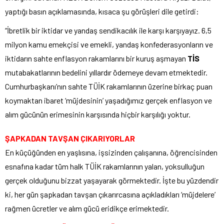
yaptığı basın açıklamasında, kısaca şu görüşleri dile getirdi:
“İbretlik bir iktidar ve yandaş sendikacılık ile karşı karşıyayız. 6,5
milyon kamu emekçisi ve emekli, yandaş konfederasyonların ve
iktidarın sahte enflasyon rakamlarını bir kuruş aşmayan
TİS
mutabakatlarının bedelini yıllardır ödemeye devam etmektedir.
Cumhurbaşkanı’nın sahte TÜİK rakamlarının üzerine birkaç puan
koymaktan ibaret ‘müjdesinin’ yaşadığımız gerçek enflasyon ve
alım gücünün erimesinin karşısında hiçbir karşılığı yoktur.
ŞAPKADAN TAVŞAN ÇIKARIYORLAR
En küçüğünden en yaşlısına, işsizinden çalışanına, öğrencisinden
esnafına kadar tüm halk TÜİK rakamlarının yalan, yoksulluğun
gerçek olduğunu bizzat yaşayarak görmektedir. İşte bu yüzdendir
ki, her gün şapkadan tavşan çıkarırcasına açıkladıkları ‘müjdelere’
rağmen ücretler ve alım gücü eridikçe erimektedir.