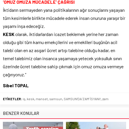
‘OMUZ OMUZA MÜCADELE’ ÇAĞRISI
İktidarın sermayeden yana politikalarının ağır sonuçlarını yaşayan
tüm kesimlerle birlikte mücadele ederek insan onuruna yaraşır bir
yaşamı inşa edeceğiz.
KESK
olarak, iktidarlardan icazet beklemek yerine her zaman
olduğu gibi tüm kamu emekçilerini ve emeklileri bugünün acil
talebi olan en az asgari ücret artışı talebine olduğu kadar, en
temel talebimiz olan insanca yaşamaya yetecek yoksulluk sınırı
üzerinde ücret talebine sahip çıkmak için omuz omuza vermeye
çağırıyoruz.”
Sibel TOPAL
ETİKETLER:
iş
,
kesk
,
manset
,
samsun
,
SAMSUN'DA 'ZAM' İSYANI!
,
zam
BENZER KONULAR