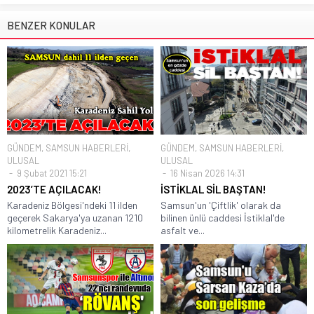
BENZER KONULAR
GÜNDEM
,
SAMSUN HABERLERİ
,
GÜNDEM
,
SAMSUN HABERLERİ
,
ULUSAL
ULUSAL
9 Şubat 2021 15:21
16 Nisan 2026 14:31
2023’TE AÇILACAK!
İSTİKLAL SİL BAŞTAN!
Karadeniz Bölgesi'ndeki 11 ilden
Samsun'un 'Çiftlik' olarak da
geçerek Sakarya'ya uzanan 1210
bilinen ünlü caddesi İstiklal'de
kilometrelik Karadeniz...
asfalt ve...