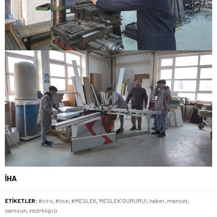
İHA
ETİKETLER:
#ciro
,
#lise
,
#MESLEK
,
'MESLEK' GURURU!
,
haber
,
manset
,
samsun
,
vezirköprü