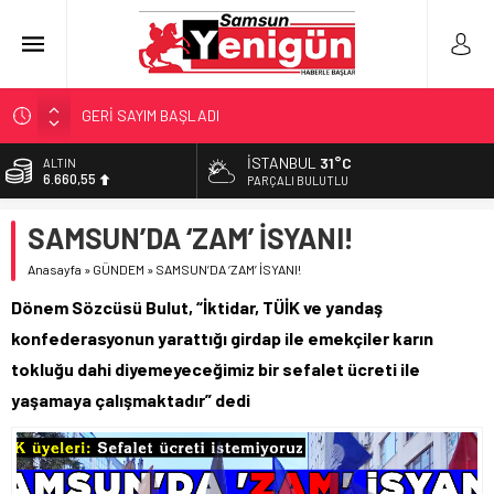
GERİ SAYIM BAŞLADI
SAMSUNSPOR’DA HEDEF 5’İNCİLİK!
İSTANBUL
31°C
ALTIN
6.660,55
‘BAFRA’YA YATIRIM YAPIN!’
PARÇALI BULUTLU
İŞTE FINDIK FİYATI!
BİST
SAMSUN’DA ‘ZAM’ İSYANI!
13.779,39
YÖNETİCİ SEÇERKEN YAPILAN EN BÜYÜK HATALAR
Anasayfa
»
GÜNDEM
»
SAMSUN’DA ‘ZAM’ İSYANI!
DOLAR
47,7111
Dönem Sözcüsü Bulut, “İktidar, TÜİK ve yandaş
EURO
konfederasyonun yarattığı girdap ile emekçiler karın
55,1881
tokluğu dahi diyemeyeceğimiz bir sefalet ücreti ile
yaşamaya çalışmaktadır” dedi