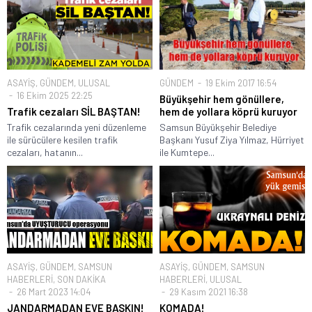
ASAYİŞ
,
GÜNDEM
,
ULUSAL
GÜNDEM
19 Ekim 2017 16:54
16 Ekim 2025 22:25
Büyükşehir hem gönüllere,
Trafik cezaları SİL BAŞTAN!
hem de yollara köprü kuruyor
Trafik cezalarında yeni düzenleme
Samsun Büyükşehir Belediye
ile sürücülere kesilen trafik
Başkanı Yusuf Ziya Yılmaz, Hürriyet
cezaları, hatanın...
ile Kumtepe...
ASAYİŞ
,
GÜNDEM
,
SAMSUN
ASAYİŞ
,
GÜNDEM
,
SAMSUN
HABERLERİ
,
SON DAKİKA
HABERLERİ
,
ULUSAL
26 Mart 2023 14:04
29 Kasım 2021 16:38
JANDARMADAN EVE BASKIN!
KOMADA!