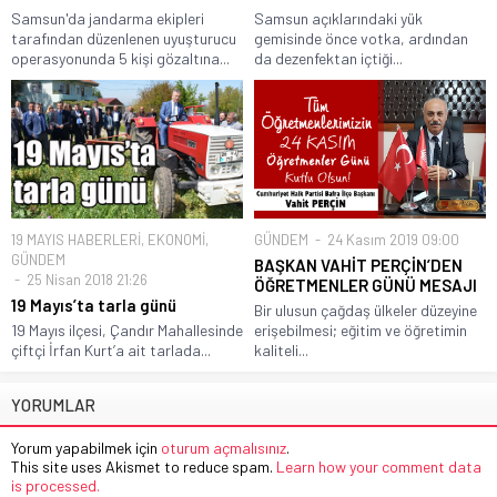
Samsun'da jandarma ekipleri
Samsun açıklarındaki yük
tarafından düzenlenen uyuşturucu
gemisinde önce votka, ardından
operasyonunda 5 kişi gözaltına...
da dezenfektan içtiği...
19 MAYIS HABERLERİ
,
EKONOMİ
,
GÜNDEM
24 Kasım 2019 09:00
GÜNDEM
BAŞKAN VAHİT PERÇİN’DEN
25 Nisan 2018 21:26
ÖĞRETMENLER GÜNÜ MESAJI
19 Mayıs’ta tarla günü
Bir ulusun çağdaş ülkeler düzeyine
19 Mayıs ilçesi, Çandır Mahallesinde
erişebilmesi; eğitim ve öğretimin
çiftçi İrfan Kurt’a ait tarlada...
kaliteli...
YORUMLAR
Yorum yapabilmek için
oturum açmalısınız
.
This site uses Akismet to reduce spam.
Learn how your comment data
is processed.