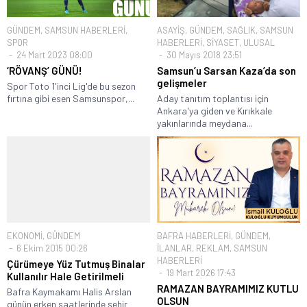
GÜNDEM
,
SAMSUN HABERLERİ
,
ASAYİŞ
,
GÜNDEM
,
SAĞLIK
,
SAMSUN
SPOR
HABERLERİ
,
SİYASET
,
ULUSAL
24 Mart 2023 08:00
30 Mayıs 2018 23:51
‘RÖVANŞ’ GÜNÜ!
Samsun’u Sarsan Kaza’da son
gelişmeler
Spor Toto 1'inci Lig'de bu sezon
fırtına gibi esen Samsunspor,...
Aday tanıtım toplantısı için
Ankara'ya giden ve Kırıkkale
yakınlarında meydana...
EKONOMİ
,
GÜNDEM
BAFRA HABERLERİ
,
GÜNDEM
,
6 Ekim 2015 00:26
İLANLAR
,
REKLAM
,
SAMSUN
HABERLERİ
Çürümeye Yüz Tutmuş Binalar
19 Mart 2026 17:43
Kullanılır Hale Getirilmeli
RAMAZAN BAYRAMIMIZ KUTLU
Bafra Kaymakamı Halis Arslan
OLSUN
günün erken saatlerinde şehir