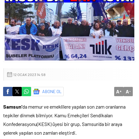
12 OCAK 2023 14:58
A
A
ABONE OL
+
-
Samsun’
da memur ve emeklilere yapılan son zam oranlarına
tepkiler dinmek bilmiyor. Kamu Emekçileri Sendikaları
Konfederasyonu(KESK) üyesi bir grup, Samsun’da bir araya
gelerek yapılan son zamları eleştirdi.