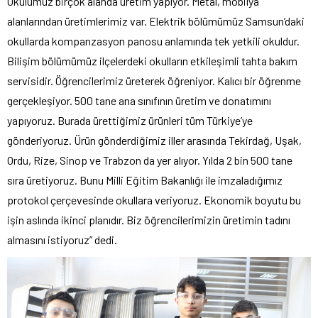
Okulumuz birçok alanda üretim yapıyor. Metal, mobilya
alanlarından üretimlerimiz var. Elektrik bölümümüz Samsun’daki
okullarda kompanzasyon panosu anlamında tek yetkili okuldur.
Bilişim bölümümüz ilçelerdeki okulların etkileşimli tahta bakım
servisidir. Öğrencilerimiz üreterek öğreniyor. Kalıcı bir öğrenme
gerçekleşiyor. 500 tane ana sınıfının üretim ve donatımını
yapıyoruz. Burada ürettiğimiz ürünleri tüm Türkiye’ye
gönderiyoruz. Ürün gönderdiğimiz iller arasında Tekirdağ, Uşak,
Ordu, Rize, Sinop ve Trabzon da yer alıyor. Yılda 2 bin 500 tane
sıra üretiyoruz. Bunu Milli Eğitim Bakanlığı ile imzaladığımız
protokol çerçevesinde okullara veriyoruz. Ekonomik boyutu bu
işin aslında ikinci planıdır. Biz öğrencilerimizin üretimin tadını
almasını istiyoruz” dedi.