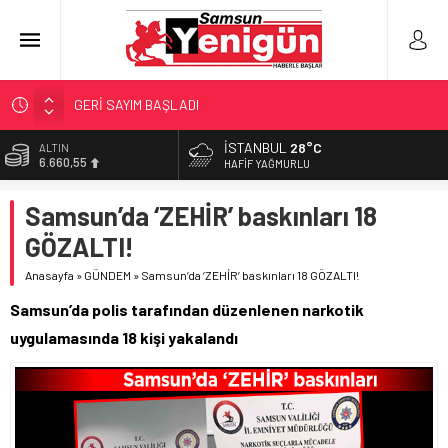
GERİ SAYIM BAŞLADI
SAMSUNSPOR’DA HEDEF 5’İNCİLİK!
İSTANBUL
28°C
ALTIN
6.660,55
‘BAFRA’YA YATIRIM YAPIN!’
HAFIF YAĞMURLU
İŞTE FINDIK FİYATI!
BİST
Samsun’da ‘ZEHİR’ baskınları 18
13.779,39
YÖNETİCİ SEÇERKEN YAPILAN EN BÜYÜK HATALAR
GÖZALTI!
DOLAR
47,7111
Anasayfa
»
GÜNDEM
»
Samsun’da ‘ZEHİR’ baskınları 18 GÖZALTI!
EURO
Samsun’da polis tarafından düzenlenen narkotik
55,1881
uygulamasında 18 kişi yakalandı