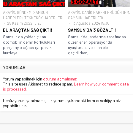
ASAYİŞ
,
GÜNDEM
,
SAMSUN
ASAYİŞ
,
CANİK HABERLERİ
,
GÜNDEM
,
HABERLERİ
,
TEKKEKÖY HABERLERİ
SAMSUN HABERLERİ
25 Kasım 2022 15:28
13 Ağustos 2024 15:30
BU ARAÇTAN SAĞ ÇIKTI!
SAMSUN’DA 3 GÖZALTI!
Samsun'da yoldan çıkan
Samsun’da jandarma tarafından
otomobilin demir korkulukları
düzenlenen operasyonda
parçalayıp ağaca çarparak
uyuşturucu ve silah ele
hurdaya...
geçirilirken,...
YORUMLAR
Yorum yapabilmek için
oturum açmalısınız
.
This site uses Akismet to reduce spam.
Learn how your comment data
is processed.
Henüz yorum yapılmamış. İlk yorumu yukarıdaki form aracılığıyla siz
yapabilirsiniz.