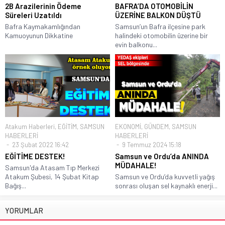
2B Arazilerinin Ödeme
BAFRA’DA OTOMOBİLİN
Süreleri Uzatıldı
ÜZERİNE BALKON DÜŞTÜ
Bafra Kaymakamlığından
Samsun’un Bafra ilçesine park
Kamuoyunun Dikkatine
halindeki otomobilin üzerine bir
evin balkonu...
Atakum Haberleri
,
EĞİTİM
,
SAMSUN
EKONOMİ
,
GÜNDEM
,
SAMSUN
HABERLERİ
HABERLERİ
23 Şubat 2022 16:42
9 Temmuz 2024 15:18
EĞİTİME DESTEK!
Samsun ve Ordu’da ANINDA
MÜDAHALE!
Samsun'da Atasam Tıp Merkezi
Atakum Şubesi, 14 Şubat Kitap
Samsun ve Ordu’da kuvvetli yağış
Bağış...
sonrası oluşan sel kaynaklı enerji...
YORUMLAR