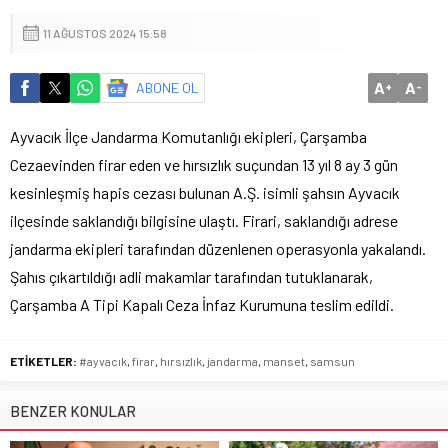
11 AĞUSTOS 2024 15:58
A
A
ABONE OL
+
-
Ayvacık İlçe Jandarma Komutanlığı ekipleri, Çarşamba
Cezaevinden firar eden ve hırsızlık suçundan 13 yıl 8 ay 3 gün
kesinleşmiş hapis cezası bulunan A.Ş. isimli şahsın Ayvacık
ilçesinde saklandığı bilgisine ulaştı. Firari, saklandığı adrese
jandarma ekipleri tarafından düzenlenen operasyonla yakalandı.
Şahıs çıkartıldığı adli makamlar tarafından tutuklanarak,
Çarşamba A Tipi Kapalı Ceza İnfaz Kurumuna teslim edildi.
ETİKETLER:
#ayvacık
,
firar
,
hırsızlık
,
jandarma
,
manset
,
samsun
BENZER KONULAR