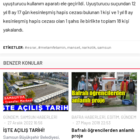
uyuşturucu kullanım aparatı ele geçirildi. Uyuşturucu suçundan 12
yıl 8 ay 17 gün kesinleşmiş hapis cezası bulunan 1 kişi ve 1 yıl 8 ay
kesinleşmiş hapis cezası olan 1 şahıs ile birlikte toplam 18 kişi
yakalandı.
ETİKETLER:
#esrar
,
#metamfetamin
,
manset
,
narkotik
,
samsun
BENZER KONULAR
GÜNDEM
,
SAMSUN HABERLERİ
BAFRA HABERLERİ
,
EĞİTİM
,
GÜNDEM
27 Aralık 2022 16:56
27 Mayıs 2018 22:53
İŞTE AÇILIŞ TARİHİ!
Bafralı öğrencilerden anlamlı
proje
Samsun Büyükşehir Belediyesi,