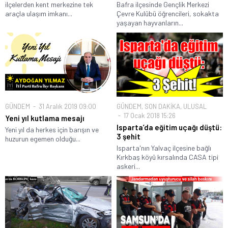
ilçelerden kent merkezine tek
Bafra ilçesinde Gençlik Merkezi
araçla ulaşım imkanı...
Çevre Kulübü öğrencileri, sokakta
yaşayan hayvanların...
GÜNDEM
31 Aralık 2019 09:00
GÜNDEM
,
SON DAKİKA
,
ULUSAL
17 Ocak 2018 15:26
Yeni yıl kutlama mesajı
Isparta’da eğitim uçağı düştü:
Yeni yıl da herkes için barışın ve
3 şehit
huzurun egemen olduğu...
Isparta'nın Yalvaç ilçesine bağlı
Kırkbaş köyü kırsalında CASA tipi
askeri...