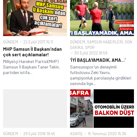
GÜNDEM
22 Eylül 2017 15:11
GÜNDEM
,
SAMSUN HABERLERİ
,
SON
DAKİKA
,
SPOR
MHP Samsun İl Başkanı’ndan
30 Eylül 2022 18:59
çok sert açıklamalar!
‘İYİ BAŞLAYAMADIK, AMA…’
Milliyetçi Hareket Partisi(MHP)
Samsun İl Başkanı Taner Tekin,
Samsunspor’un deneyimli
partiden istifa...
futbolcusu Zeki Yavru,
şampiyonluk parolasıyla girdikleri
sezonda lige...
GÜNDEM
29 Eylül 2016 19:45
ASAYİŞ
15 Temmuz 2020 15:36