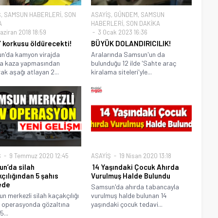
Ş
,
SAMSUN HABERLERİ
,
SON
ASAYİŞ
,
GÜNDEM
,
SAMSUN
A
HABERLERİ
,
SON DAKİKA
aziran 2018 18:59
3 Ocak 2023 16:36
’ korkusu öldürecekti!
BÜYÜK DOLANDIRICILIK!
n'da kamyon virajda
Aralarında Samsun'un da
ca kaza yapmasından
bulunduğu 12 ilde 'Sahte araç
ak aşağı atlayan 2...
kiralama siteleri'yle...
Ş
9 Temmuz 2020 12:45
ASAYİŞ
19 Nisan 2020 13:18
n’da silah
14 Yaşındaki Çocuk Ahırda
çılığından 5 şahıs
Vurulmuş Halde Bulundu
ede
Samsun'da ahırda tabancayla
 merkezli silah kaçakçılığı
vurulmuş halde bulunan 14
gili operasyonda gözaltına
yaşındaki çocuk tedavi...
5...