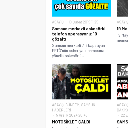
ASAYİŞ
19 Şubat 2019 11:25
ASAYİ
Samsun merkezli ankesörlü
19 May
telefon operasyonu: 10
19 May
gözaltı
memuru
Samsun merkezli 7 ili kapsayan
FETÖ'nün asker yapılanmasına
yönelik ankesörlü...
ASAYİŞ
,
GÜNDEM
,
SAMSUN
ASAYİ
HABERLERİ
DAKİK
5 Aralık 2024 20:45
22 E
MOTOSİKLET ÇALDI
SAMS