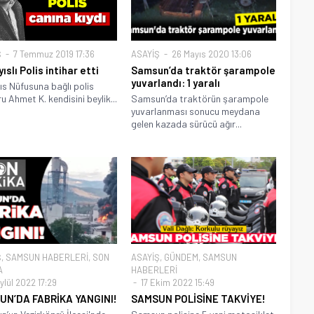
Ş
7 Temmuz 2019 17:36
ASAYİŞ
26 Mayıs 2020 13:06
ıslı Polis intihar etti
Samsun’da traktör şarampole
yuvarlandı: 1 yaralı
ıs Nüfusuna bağlı polis
 Ahmet K. kendisini beylik...
Samsun’da traktörün şarampole
yuvarlanması sonucu meydana
gelen kazada sürücü ağır...
Ş
,
SAMSUN HABERLERİ
,
SON
ASAYİŞ
,
GÜNDEM
,
SAMSUN
A
HABERLERİ
ylül 2022 17:29
17 Ekim 2022 15:49
UN’DA FABRİKA YANGINI!
SAMSUN POLİSİNE TAKVİYE!