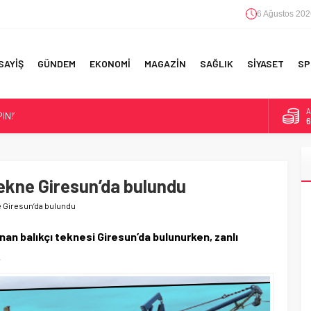
6 Ağustos 202
SAYİŞ
GÜNDEM
EKONOMİ
MAGAZİN
SAĞLIK
SİYASET
SP
A
IN!’
6
B
1
ANSFER!
IM!
ekne Giresun’da bulundu
D
4
F 5’İNCİLİK!
 Giresun’da bulundu
E
5
an balıkçı teknesi Giresun’da bulunurken, zanlı
.