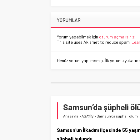
YORUMLAR
Yorum yapabilmek için
oturum açmalısınız
.
This site uses Akismet to reduce spam.
Lear
Henüz yorum yapılmamış. İlk yorumu yukarıdaki
Samsun’da şüpheli ö
Anasayfa
»
ASAYİŞ
»
Samsun’da şüpheli ölüm
Samsun’un İlkadım ilçesinde 55 yaşı
şüpheli bulundu.