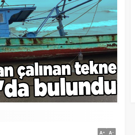
A
A
+
-