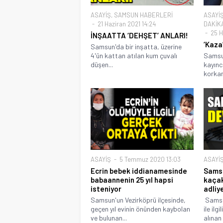
ASAYİŞ
,
SAMSUN HABERLERİ
ASAYİ
21 Haziran 2021 14:24
DAKİK
25 H
İNŞAATTA ‘DEHŞET’ ANLARI!
‘Kaza
Samsun'da bir inşatta, üzerine
4'ün kattan atılan kum çuvalı
Samsu
düşen...
kayın
korkar
ASAYİŞ
5 Temmuz 2020 13:03
ASAYİ
Ecrin bebek iddianamesinde
Samsu
babaannenin 25 yıl hapsi
kaçak
isteniyor
adliy
Samsun'un Vezirköprü ilçesinde,
Samsun
geçen yıl evinin önünden kaybolan
ile il
ve bulunan...
alınan 