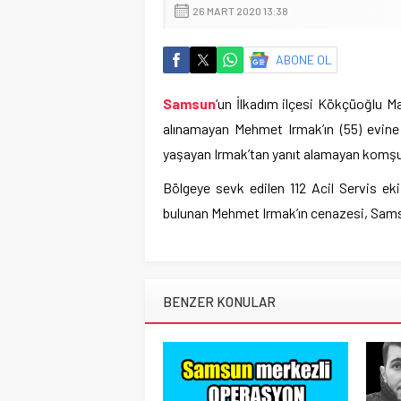
26 MART 2020 13:38
ABONE OL
Samsun
‘un İlkadım ilçesi Kökçüoğlu Ma
alınamayan Mehmet Irmak’ın (55) evine
yaşayan Irmak’tan yanıt alamayan komşular
Bölgeye sevk edilen 112 Acil Servis ekip
bulunan Mehmet Irmak’ın cenazesi, Sams
BENZER KONULAR