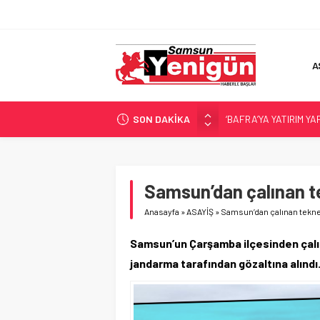
A
SON DAKİKA
‘BAFRA’YA YATIRIM YAP
İŞTE FINDIK FİYATI!
SAMSUNSPOR’DA TR
ALAÇAM’A ‘DEV’ YATIR
Samsun’dan çalınan t
SAMSUNSPOR’DA HEDE
Anasayfa
»
ASAYİŞ
»
Samsun’dan çalınan tekne
Samsun’un Çarşamba ilçesinden çalın
jandarma tarafından gözaltına alındı