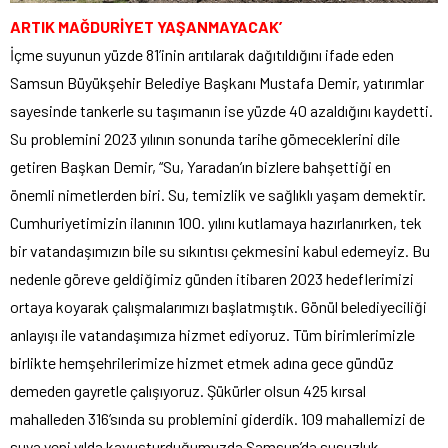
ARTIK MAĞDURİYET YAŞANMAYACAK’
İçme suyunun yüzde 81’inin arıtılarak dağıtıldığını ifade eden
Samsun Büyükşehir Belediye Başkanı Mustafa Demir, yatırımlar
sayesinde tankerle su taşımanın ise yüzde 40 azaldığını kaydetti.
Su problemini 2023 yılının sonunda tarihe gömeceklerini dile
getiren Başkan Demir, “Su, Yaradan’ın bizlere bahşettiği en
önemli nimetlerden biri. Su, temizlik ve sağlıklı yaşam demektir.
Cumhuriyetimizin ilanının 100. yılını kutlamaya hazırlanırken, tek
bir vatandaşımızın bile su sıkıntısı çekmesini kabul edemeyiz. Bu
nedenle göreve geldiğimiz günden itibaren 2023 hedeflerimizi
ortaya koyarak çalışmalarımızı başlatmıştık. Gönül belediyeciliği
anlayışı ile vatandaşımıza hizmet ediyoruz. Tüm birimlerimizle
birlikte hemşehrilerimize hizmet etmek adına gece gündüz
demeden gayretle çalışıyoruz. Şükürler olsun 425 kırsal
mahalleden 316’sında su problemini giderdik. 109 mahallemizi de
suya yeni yılda kavuşturduğumuzda Samsun’da susuzluk