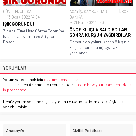
GÜNDEM
,
ULUSAL
ASAYİŞ
,
SAMSUN HABERLERİ
,
SON
13 Ocak 2022 14:04
DAKİKA
21 Mart 2021 15:23
IŞIK GÖRÜNDÜ!
ÖNCE KILIÇLA SALDIRDILAR
Zigana Tüneli Işık Görme Töreni’ne
SONRA KURŞUN YAĞDIRDILAR
katılan Ulaştırma ve Altyapı
Bakanı...
Samsun'da yolunu kesen 8 kişinin
kılıçlı saldırısına uğrayarak
yaralanan...
YORUMLAR
Yorum yapabilmek için
oturum açmalısınız
.
This site uses Akismet to reduce spam.
Learn how your comment data
is processed.
Henüz yorum yapılmamış. İlk yorumu yukarıdaki form aracılığıyla siz
yapabilirsiniz.
Anasayfa
Gizlilik Politikası