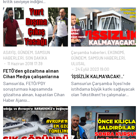
kritik seviyeye indiğini...
ASAYİŞ
,
GÜNDEM
,
SAMSUN
Çarşamba haberleri
,
EKONOMİ
,
HABERLERİ
,
SON DAKİKA
GÜNDEM
,
SAMSUN HABERLERİ
,
11 Haziran 2018 17:39
ULUSAL
24 Eylül 2023 19:00
FETÖ’den gözaltına alınan
Cihan Medya çalışanlarına
‘İŞSİZLİK KALMAYACAK!..’
Samsun'da, FETÖ/PDY
Samsun’un Çarşamba İlçesi'nde
soruşturması kapsamında
istihdama büyük katkı sağlayacak
gözaltına alınan, kapatılan Cihan
olan Tekstilkent’te çalışmalar...
Haber Ajansı...