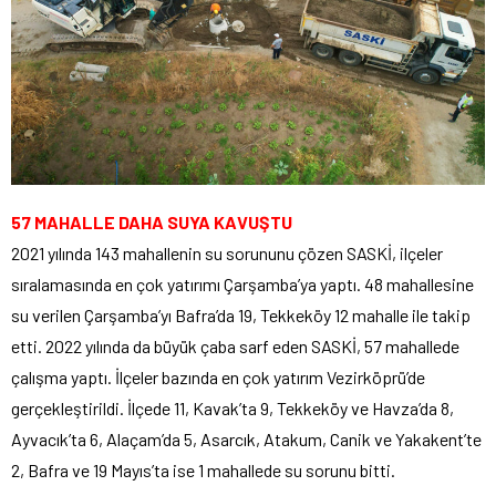
57 MAHALLE DAHA SUYA KAVUŞTU
2021 yılında 143 mahallenin su sorununu çözen SASKİ, ilçeler
sıralamasında en çok yatırımı Çarşamba’ya yaptı. 48 mahallesine
su verilen Çarşamba’yı Bafra’da 19, Tekkeköy 12 mahalle ile takip
etti. 2022 yılında da büyük çaba sarf eden SASKİ, 57 mahallede
çalışma yaptı. İlçeler bazında en çok yatırım Vezirköprü’de
gerçekleştirildi. İlçede 11, Kavak’ta 9, Tekkeköy ve Havza’da 8,
Ayvacık’ta 6, Alaçam’da 5, Asarcık, Atakum, Canik ve Yakakent’te
2, Bafra ve 19 Mayıs’ta ise 1 mahallede su sorunu bitti.