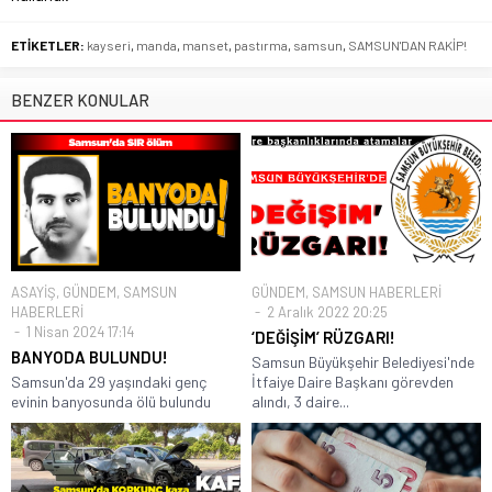
ETİKETLER:
kayseri
,
manda
,
manset
,
pastırma
,
samsun
,
SAMSUN'DAN RAKİP!
BENZER KONULAR
ASAYİŞ
,
GÜNDEM
,
SAMSUN
GÜNDEM
,
SAMSUN HABERLERİ
HABERLERİ
2 Aralık 2022 20:25
1 Nisan 2024 17:14
‘DEĞİŞİM’ RÜZGARI!
BANYODA BULUNDU!
Samsun Büyükşehir Belediyesi'nde
Samsun'da 29 yaşındaki genç
İtfaiye Daire Başkanı görevden
evinin banyosunda ölü bulundu
alındı, 3 daire...