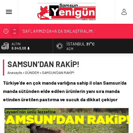
‘SAFLARIMIZI DAHA DA SIKLAŞTIRALIM!..’
SAMSUN’DA ‘DOSTLUK’ GÖSTERİSİ!
İSTANBUL
31°C
ALTIN
6.649,08
BİR SAMSUN KLASİĞİ!
AÇIK
SAMSUN’DA DENİZ FACİASI!
BİST
SAMSUN’DAN RAKİP!
13.879,11
LÖSEV’İN KAHRAMANLARI!
Anasayfa
»
GÜNDEM
»
SAMSUN’DAN RAKİP!
DOLAR
47,7124
Türkiye’de en çok manda varlığına sahip il olan Samsun’da
EURO
manda sütünden elde edilen ürünlerin yanı sıra manda
55,1592
etinden üretilen pastırma ve sucuk da dikkat çekiyor