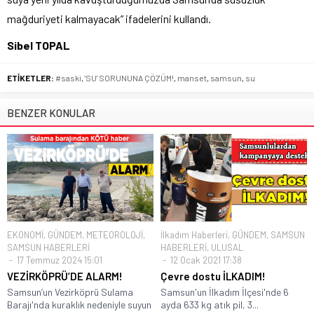
mağduriyeti kalmayacak” ifadelerini kullandı.
Sibel TOPAL
ETİKETLER:
#saski
,
'SU' SORUNUNA ÇÖZÜM!
,
manset
,
samsun
,
su
BENZER KONULAR
EKONOMİ
,
GÜNDEM
,
METEOROLOJİ
,
İlkadım Haberleri
,
GÜNDEM
,
SAMSUN
SAMSUN HABERLERİ
HABERLERİ
,
ULUSAL
17 Temmuz 2024 15:01
12 Ocak 2021 17:38
VEZİRKÖPRÜ’DE ALARM!
Çevre dostu İLKADIM!
Samsun’un Vezirköprü Sulama
Samsun'un İlkadım İlçesi'nde 6
Barajı'nda kuraklık nedeniyle suyun
ayda 633 kg atık pil, 3...