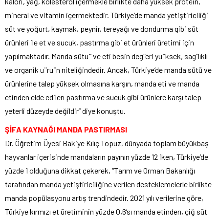
kalori, yağ, kolesterol içermekle birlikte daha yüksek protein,
mineral ve vitamin içermektedir. Türkiye’de manda yetiştiriciliği
süt ve yoğurt, kaymak, peynir, tereyağı ve dondurma gibi süt
ürünleri ile et ve sucuk, pastırma gibi et ürünleri üretimi için
yapılmaktadır. Manda sütu¨ ve eti besin degˆeri yu¨ksek, sagˆlıklı
ve organik u¨ru¨n niteliğindedir. Ancak, Türkiye’de manda sütü ve
ürünlerine talep yüksek olmasına karşın, manda eti ve manda
etinden elde edilen pastırma ve sucuk gibi ürünlere karşı talep
yeterli düzeyde değildir” diye konuştu.
ŞİFA KAYNAĞI MANDA PASTIRMASI
Dr. Öğretim Üyesi Bakiye Kılıç Topuz, dünyada toplam büyükbaş
hayvanlar içerisinde mandaların payının yüzde 12 iken, Türkiye’de
yüzde 1 olduğuna dikkat çekerek, “Tarım ve Orman Bakanlığı
tarafından manda yetiştiriciliğine verilen desteklemelerle birlikte
manda popülasyonu artış trendindedir. 2021 yılı verilerine göre,
Türkiye kırmızı et üretiminin yüzde 0,6’sı manda etinden, çiğ süt