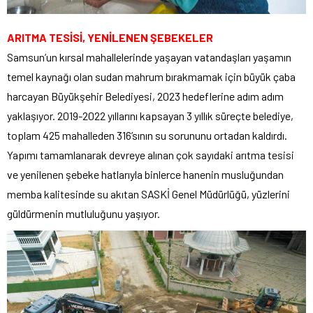
ARITMA TESİSİ, YENİLENEN ŞEBEKELER
Samsun’un kırsal mahallelerinde yaşayan vatandaşları yaşamın
temel kaynağı olan sudan mahrum bırakmamak için büyük çaba
harcayan Büyükşehir Belediyesi, 2023 hedeflerine adım adım
yaklaşıyor. 2019-2022 yıllarını kapsayan 3 yıllık süreçte belediye,
toplam 425 mahalleden 316’sının su sorununu ortadan kaldırdı.
Yapımı tamamlanarak devreye alınan çok sayıdaki arıtma tesisi
ve yenilenen şebeke hatlarıyla binlerce hanenin musluğundan
memba kalitesinde su akıtan SASKİ Genel Müdürlüğü, yüzlerini
güldürmenin mutluluğunu yaşıyor.