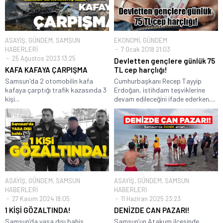
ASAYİŞ
,
GÜNDEM
,
SAMSUN
EKONOMİ
,
GÜNDEM
HABERLERİ
7 Ocak 2018 21:03
25 Ağustos 2023 13:25
Devletten gençlere günlük 75
KAFA KAFAYA ÇARPIŞMA
TL cep harçlığı!
Samsun'da 2 otomobilin kafa
Cumhurbaşkanı Recep Tayyip
kafaya çarptığı trafik kazasında 3
Erdoğan, istihdam teşviklerine
kişi...
devam edileceğini ifade ederken,...
ASAYİŞ
,
GÜNDEM
,
SAMSUN
ASAYİŞ
,
GÜNDEM
,
SAMSUN
HABERLERİ
HABERLERİ
27 Kasım 2024 18:05
11 Haziran 2025 23:23
1 KİŞİ GÖZALTINDA!
DENİZDE CAN PAZARI!
Samsun’da yasa dışı bahis
Samsun’un Atakum ilçesinde,