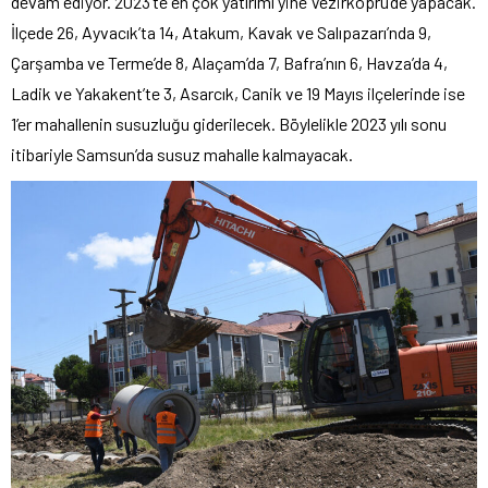
devam ediyor. 2023’te en çok yatırımı yine Vezirköprü’de yapacak.
İlçede 26, Ayvacık’ta 14, Atakum, Kavak ve Salıpazarı’nda 9,
Çarşamba ve Terme’de 8, Alaçam’da 7, Bafra’nın 6, Havza’da 4,
Ladik ve Yakakent’te 3, Asarcık, Canik ve 19 Mayıs ilçelerinde ise
1’er mahallenin susuzluğu giderilecek. Böylelikle 2023 yılı sonu
itibariyle Samsun’da susuz mahalle kalmayacak.