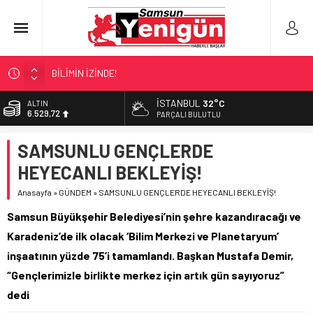
BİLİMİN İZİNDE!
TIR’A ‘ZEHİR’ BASKINI!
İSTANBUL
32°C
ALTIN
6.529,72
FECİ SON!
PARÇALI BULUTLU
UÇURUMDA CAN PAZARI!
BİST
SAMSUNLU GENÇLERDE
13.703,13
SAMSUN YANACAK!
HEYECANLI BEKLEYİŞ!
DOLAR
47,5844
Anasayfa
»
GÜNDEM
»
SAMSUNLU GENÇLERDE HEYECANLI BEKLEYİŞ!
EURO
Samsun Büyükşehir Belediyesi’nin şehre kazandıracağı ve
55,1152
Karadeniz’de ilk olacak ‘Bilim Merkezi ve Planetaryum’
inşaatının yüzde 75’i tamamlandı. Başkan Mustafa Demir,
“Gençlerimizle birlikte merkez için artık gün sayıyoruz”
dedi