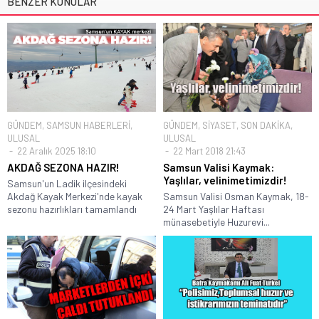
BENZER KONULAR
GÜNDEM
,
SAMSUN HABERLERİ
,
GÜNDEM
,
SİYASET
,
SON DAKİKA
,
ULUSAL
ULUSAL
22 Aralık 2025 18:10
22 Mart 2018 21:43
AKDAĞ SEZONA HAZIR!
Samsun Valisi Kaymak:
Yaşlılar, velinimetimizdir!
Samsun'un Ladik ilçesindeki
Akdağ Kayak Merkezi'nde kayak
Samsun Valisi Osman Kaymak, 18-
sezonu hazırlıkları tamamlandı
24 Mart Yaşlılar Haftası
münasebetiyle Huzurevi...