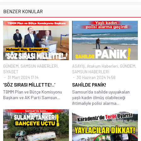
BENZER KONULAR
GÜNDEM
,
SAMSUN HABERLERİ
,
ASAYİŞ
,
Atakum Haberleri
,
GÜNDEM
,
SİYASET
SAMSUN HABERLERİ
31 Mart 2024 17:14
30 Haziran 2024 14:56
‘SÖZ SIRASI MİLLETTE!..’
SAHİLDE PANİK!
TBMM Plan ve Bütçe Komisyonu
Samsun'da sahilde uyuyakalan
Başkanı ve AK Parti Samsun...
yaşlı kadın ölmüş olabileceği
ihtimaliyle polisi alarma...