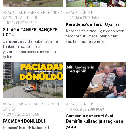
ASAYİŞ
,
CANİK HABERLERİ
,
GÜNDEM
,
ASAYİŞ
,
GÜNDEM
SAMSUN HABERLERİ
17 Ekim 2017 15:05
10 Eylül 2024 16:14
Karadeniz’de Terör Uyarısı
SULAMA TANKERİ BAHÇEYE
Karadeniz’e sızmak için çabalayan
UÇTU!
terör örgütü mensuplarının kış
Samsun’da yoldan çıkan sulama
yapılanmasına yönelik...
tankerinin şarampole
yuvarlanması sonucu meydana
gelen...
ASAYİŞ
,
SAMSUN HABERLERİ
,
SON
ASAYİŞ
,
GÜNDEM
DAKİKA
3 Ağustos 2016 18:49
29 Mayıs 2023 15:58
Samsunlu gazeteci Avni
FACİADAN DÖNÜLDÜ!
Demir’in kullandığı araç kaza
yaptı
Samsun'da park halindeki bir