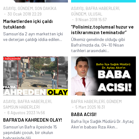
ASAYİŞ
,
GÜNDEM
,
SON DAKİKA
ASAYİŞ
,
BAFRA HABERLERİ
,
30 Ocak 2018 22:29
GÜNDEM
,
ULUSAL
9 Nisan 2018 15:57
Marketlerden içki çaldı
tutuklandı
“Polisimiz,toplumsal huzur ve
istikrarımızın teminatıdır”
Samsun'da 2 ayrı marketten içki
ve deterjan çaldığı iddia edilen...
Ülkemiz genelinde olduğu gibi
Bafra’mızda da, 04–10 Nisan
tarihleri arasındaki...
ASAYİŞ
,
BAFRA HABERLERİ
,
BAFRA HABERLERİ
,
GÜNDEM
SAMSUN HABERLERİ
5 Mart 2025 16:31
6 Ağustos 2023 14:56
BABA ACISI!
BAFRA’DA KAHREDEN OLAY!
Bafra İlçe Sağlık Müdürü Dr. Aytaç
Samsun'un Bafra ilçesinde 15
Akın'ın babası Rıza Akın...
yaşındaki çocuk, bir okulun
bahçesinde ölü...