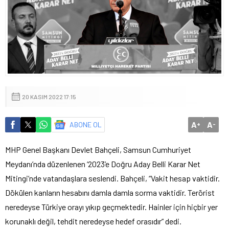
20 KASIM 2022 17:15
A
A
ABONE OL
+
-
MHP Genel Başkanı Devlet Bahçeli, Samsun Cumhuriyet
Meydanı’nda düzenlenen ‘2023’e Doğru Aday Belli Karar Net
Mitingi’nde vatandaşlara seslendi. Bahçeli, “Vakit hesap vaktidir.
Dökülen kanların hesabını damla damla sorma vaktidir. Terörist
neredeyse Türkiye orayı yıkıp geçmektedir. Hainler için hiçbir yer
korunaklı değil, tehdit neredeyse hedef orasıdır” dedi.