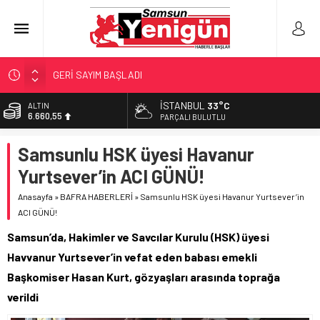
GERİ SAYIM BAŞLADI
SAMSUNSPOR’DA HEDEF 5’İNCİLİK!
İSTANBUL
33°C
BİST
13.779,39
‘BAFRA’YA YATIRIM YAPIN!’
PARÇALI BULUTLU
İŞTE FINDIK FİYATI!
DOLAR
Samsunlu HSK üyesi Havanur
47,7111
YÖNETİCİ SEÇERKEN YAPILAN EN BÜYÜK HATALAR
Yurtsever’in ACI GÜNÜ!
EURO
55,1881
Anasayfa
»
BAFRA HABERLERİ
»
Samsunlu HSK üyesi Havanur Yurtsever’in
ACI GÜNÜ!
ALTIN
6.660,55
Samsun’da, Hakimler ve Savcılar Kurulu (HSK) üyesi
Havvanur Yurtsever’in vefat eden babası emekli
Başkomiser Hasan Kurt, gözyaşları arasında toprağa
verildi