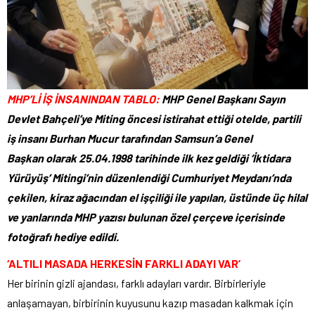
MHP’Lİ İŞ İNSANINDAN TABLO:
MHP Genel Başkanı Sayın
Devlet Bahçeli’ye Miting öncesi istirahat ettiği otelde, partili
iş insanı Burhan Mucur tarafından Samsun’a Genel
Başkan olarak 25.04.1998 tarihinde ilk kez geldiği ‘İktidara
Yürüyüş’ Mitingi’nin düzenlendiği Cumhuriyet Meydanı’nda
çekilen, kiraz ağacından el işçiliği ile yapılan, üstünde üç hilal
ve yanlarında MHP yazısı bulunan özel çerçeve içerisinde
fotoğrafı hediye edildi.
‘ALTILI MASADA HERKESİN FARKLI ADAYI VAR’
Her birinin gizli ajandası, farklı adayları vardır. Birbirleriyle
anlaşamayan, birbirinin kuyusunu kazıp masadan kalkmak için