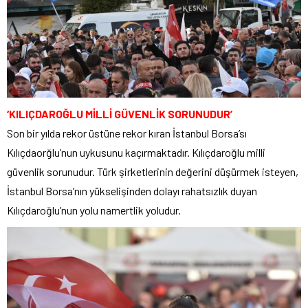
‘KILIÇDAROĞLU MİLLİ GÜVENLİK SORUNUDUR’
Son bir yılda rekor üstüne rekor kıran İstanbul Borsa’sı
Kılıçdaorğlu’nun uykusunu kaçırmaktadır. Kılıçdaroğlu milli
güvenlik sorunudur. Türk şirketlerinin değerini düşürmek isteyen,
İstanbul Borsa’nın yükselişinden dolayı rahatsızlık duyan
Kılıçdaroğlu’nun yolu namertlik yoludur.