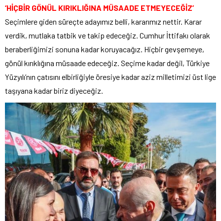
‘HİÇBİR GÖNÜL KIRIKLIĞINA MÜSAADE ETMEYECEĞİZ’
Seçimlere giden süreçte adayımız belli, kararımız nettir. Karar
verdik, mutlaka tatbik ve takip edeceğiz. Cumhur İttifakı olarak
beraberliğimizi sonuna kadar koruyacağız. Hiçbir gevşemeye,
gönül kırıklığına müsaade edeceğiz. Seçime kadar değil, Türkiye
Yüzyılı’nın çatısını elbirliğiyle öresiye kadar aziz milletimizi üst lige
taşıyana kadar biriz diyeceğiz.