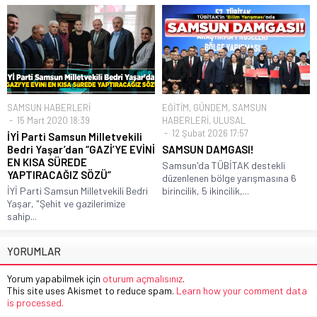
SAMSUN HABERLERİ
EĞİTİM
,
GÜNDEM
,
SAMSUN
15 Mart 2020 18:39
HABERLERİ
,
ULUSAL
12 Şubat 2026 17:57
İYİ Parti Samsun Milletvekili
Bedri Yaşar’dan “GAZİ’YE EVİNİ
SAMSUN DAMGASI!
EN KISA SÜREDE
Samsun'da TÜBİTAK destekli
YAPTIRACAĞIZ SÖZÜ”
düzenlenen bölge yarışmasına 6
İYİ Parti Samsun Milletvekili Bedri
birincilik, 5 ikincilik,...
Yaşar, "Şehit ve gazilerimize
sahip...
YORUMLAR
Yorum yapabilmek için
oturum açmalısınız
.
This site uses Akismet to reduce spam.
Learn how your comment data
is processed.