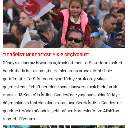
‘TERÖRİST NEREDEYSE YIKIP GEÇİYORUZ’
Güney sınırlarımız boyunca açılmak istenen terör koridoru askeri
harekatlarla baltalanmıştır. Hainler arana arana etkisiz hale
getirilmiştir. Terörist neredeyse Türkiye artık orayı yıkıp
geçmektedir. Tehdit nereden kaynaklanıyorsa açık hedef artık
orasıdır. 13 Kasım’da İstiklal Caddesi’nde yaşanan saldırı Türkiye
düşmanlarının faal olduklarının kanıtıdır. Gerek İstiklal Caddesi’ne
gerekse terörle mücadele şehit düşen kardeşlerimize Allah’tan
rahmet diliyorum.