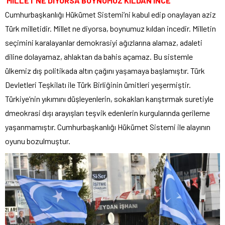
‘MİLLET NE DİYORSA BOYNUMUZ KILDAN İNCE’
Cumhurbaşkanlığı Hükümet Sistemi’ni kabul edip onaylayan aziz
Türk milletidir. Millet ne diyorsa, boynumuz kıldan incedir. Milletin
seçimini karalayanlar demokrasiyi ağızlarına alamaz, adaleti
diline dolayamaz, ahlaktan da bahis açamaz. Bu sistemle
ülkemiz dış politikada altın çağını yaşamaya başlamıştır. Türk
Devletleri Teşkilatı ile Türk Birliğinin ümitleri yeşermiştir.
Türkiye’nin yıkımını düşleyenlerin, sokakları karıştırmak suretiyle
dmeokrasi dışı arayışları teşvik edenlerin kurgularında gerileme
yaşanmamıştır. Cumhurbaşkanlığı Hükümet Sistemi ile alayının
oyunu bozulmuştur.