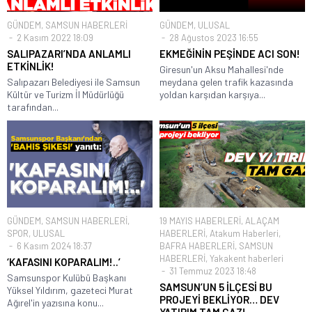
GÜNDEM
,
SAMSUN HABERLERİ
GÜNDEM
,
ULUSAL
2 Kasım 2022 18:09
28 Ağustos 2023 16:55
SALIPAZARI’NDA ANLAMLI
EKMEĞİNİN PEŞİNDE ACI SON!
ETKİNLİK!
Giresun'un Aksu Mahallesi'nde
Salıpazarı Belediyesi ile Samsun
meydana gelen trafik kazasında
Kültür ve Turizm İl Müdürlüğü
yoldan karşıdan karşıya...
tarafından...
GÜNDEM
,
SAMSUN HABERLERİ
,
19 MAYIS HABERLERİ
,
ALAÇAM
SPOR
,
ULUSAL
HABERLERİ
,
Atakum Haberleri
,
6 Kasım 2024 18:37
BAFRA HABERLERİ
,
SAMSUN
HABERLERİ
,
Yakakent haberleri
‘KAFASINI KOPARALIM!..’
31 Temmuz 2023 18:48
Samsunspor Kulübü Başkanı
SAMSUN’UN 5 İLÇESİ BU
Yüksel Yıldırım, gazeteci Murat
PROJEYİ BEKLİYOR… DEV
Ağırel'in yazısına konu...