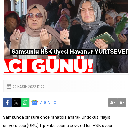
20 KASIM 2022 17:22
A
A
ABONE OL
+
-
Samsun’da bir süre önce rahatsızlanarak Ondokuz Mayıs
üniversitesi (OMÜ) Tıp Fakültesine sevk edilen HSK üyesi