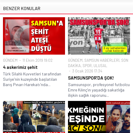
BENZER KONULAR
GÜNDEM
11 Ekim 2019 19:02
GÜNDEM
,
SAMSUN HABERLERİ
,
SON
DAKİKA
,
SPOR
,
ULUSAL
4 askerimiz şehit
3 Ocak 2026 17:34
Türk Silahlı Kuvvetleri tarafından
SAMSUNSPOR’DA ŞOK!
Suriye'nin kuzeyinde başlatılan
Barış Pınarı Harekatı'nda...
Samsunspor, profesyonel futbolcu
Emre Kılınç’ın yaşadığı sakatlığa
ilişkin sağlık raporunu...