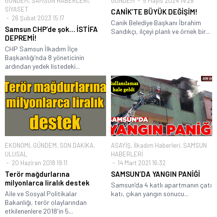
GÜNDEM
,
SAMSUN HABERLERİ
,
GÜNDEM
5 Mayıs 2024 14:28
SİYASET
CANİK’TE BÜYÜK DEĞİŞİM!
26 Şubat 2023 15:17
Canik Belediye Başkanı İbrahim
Samsun CHP’de şok… İSTİFA
Sandıkçı, ilçeyi planlı ve örnek bir...
DEPREMİ!
CHP Samsun İlkadım İlçe
Başkanlığı’nda 8 yöneticinin
ardından yedek listedeki...
EKONOMİ
,
GÜNDEM
,
SON DAKİKA
,
ASAYİŞ
,
İlkadım Haberleri
,
SAMSUN
ULUSAL
HABERLERİ
20 Haziran 2018 19:11
14 Mart 2021 16:32
Terör mağdurlarına
SAMSUN’DA YANGIN PANİĞİ
milyonlarca liralık destek
Samsun’da 4 katlı apartmanın çatı
Aile ve Sosyal Politikalar
katı, çıkan yangın sonucu...
Bakanlığı, terör olaylarından
etkilenenlere 2018'in 5...