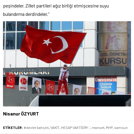
peşindeler. Zillet partileri ağız birliği etmişcesine suyu
bulandırma derdindeler.”
Nisanur ÖZYURT
ETİKETLER:
#devlet bahçeli
,
'VAKİT
,
HESAP VAKTİDİR!..'
,
manset
,
MHP
,
samsun