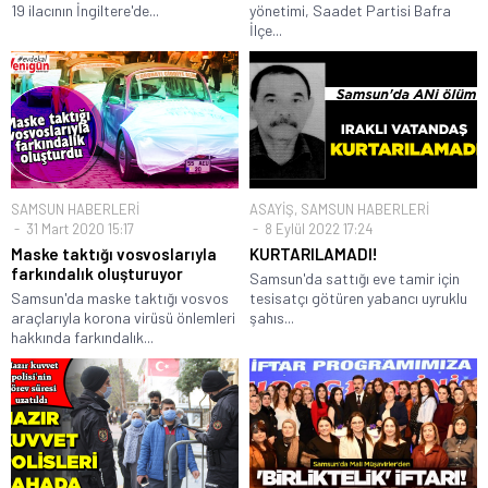
19 ilacının İngiltere'de...
yönetimi, Saadet Partisi Bafra
İlçe...
SAMSUN HABERLERİ
ASAYİŞ
,
SAMSUN HABERLERİ
31 Mart 2020 15:17
8 Eylül 2022 17:24
Maske taktığı vosvoslarıyla
KURTARILAMADI!
farkındalık oluşturuyor
Samsun'da sattığı eve tamir için
Samsun'da maske taktığı vosvos
tesisatçı götüren yabancı uyruklu
araçlarıyla korona virüsü önlemleri
şahıs...
hakkında farkındalık...