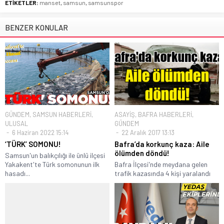
ETİKETLER:
manset
,
samsun
,
samsunspor
BENZER KONULAR
GÜNDEM
,
SAMSUN HABERLERİ
,
ASAYİŞ
,
BAFRA HABERLERİ
,
ULUSAL
GÜNDEM
6 Haziran 2022 15:14
22 Aralık 2017 13:13
‘TÜRK’ SOMONU!
Bafra’da korkunç kaza: Aile
ölümden döndü!
Samsun'un balıkçılığı ile ünlü ilçesi
Yakakent'te Türk somonunun ilk
Bafra İlçesi'nde meydana gelen
hasadı...
trafik kazasında 4 kişi yaralandı