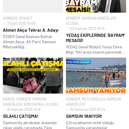
GÜNDEM
,
SİYASET
GÜNDEM
,
SAMSUN HABERLERİ
,
3 Eylül 2015 01:06
ULUSAL
23 Haziran 2023 18:14
Ahmet Akça Tekrar A. Adayı
YEDAŞ EKİPLERİNDE ‘BAYRAM’
ÖZDER Genel Başkanı Bafralı
MESAİSİ!
Ahmet Akça, AK Parti Samsun
Milletvekilliği...
YEDAŞ Genel Müdürü Yunus Emre
Bilgi, “641 arıza onarım personeli,...
ASAYİŞ
,
GÜNDEM
,
SAMSUN
GÜNDEM
,
METEOROLOJİ
,
SAMSUN
HABERLERİ
,
SON DAKİKA
,
ULUSAL
HABERLERİ
16 Haziran 2023 13:41
18 Temmuz 2021 15:24
SİLAHLI ÇATIŞMA!
SAMSUN YANIYOR!
Samsun'da akrabalar arasında
Çöl sıcaklarının etkili olduğu
çıkan silahlı çatışmada 7 kişi
Samsun’da vatandaşlar