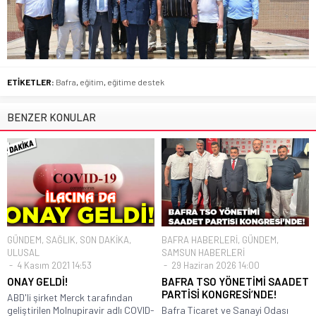
ETİKETLER:
Bafra
,
eğitim
,
eğitime destek
BENZER KONULAR
GÜNDEM
,
SAĞLIK
,
SON DAKİKA
,
BAFRA HABERLERİ
,
GÜNDEM
,
ULUSAL
SAMSUN HABERLERİ
4 Kasım 2021 14:53
29 Haziran 2026 14:00
ONAY GELDİ!
BAFRA TSO YÖNETİMİ SAADET
PARTİSİ KONGRESİ’NDE!
ABD'li şirket Merck tarafından
geliştirilen Molnupiravir adlı COVID-
Bafra Ticaret ve Sanayi Odası