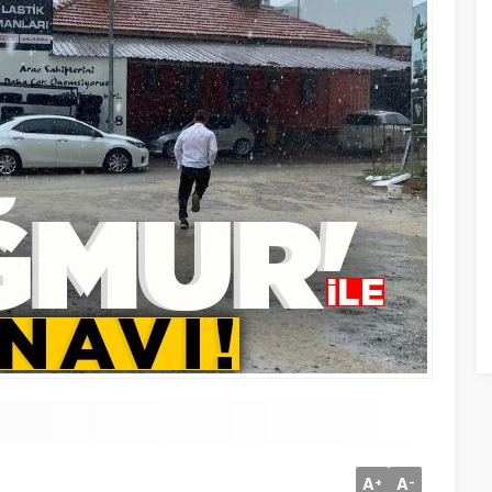
A
A
+
-