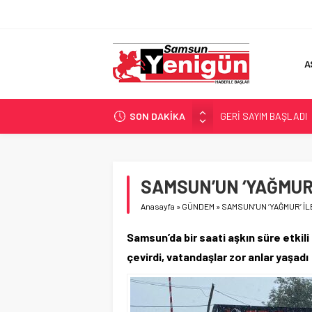
A
SON DAKİKA
GERİ SAYIM BAŞLADI
SAMSUNSPOR’DA HEDE
‘BAFRA’YA YATIRIM YAP
İŞTE FINDIK FİYATI!
SAMSUN’UN ‘YAĞMUR’
YÖNETİCİ SEÇERKEN
Anasayfa
»
GÜNDEM
»
SAMSUN’UN ‘YAĞMUR’ İLE
Samsun’da bir saati aşkın süre etkili
çevirdi, vatandaşlar zor anlar yaşadı