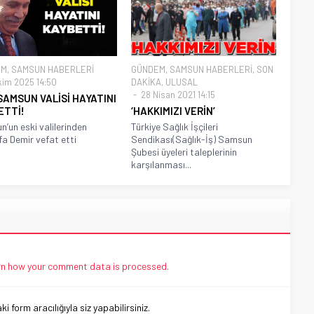
EM
,
SAMSUN HABERLERİ
GÜNDEM
,
SAMSUN HABERLERİ
,
SON
kim 2025 14:50
DAKİKA
,
ULUSAL
28 Nisan 2021 14:15
SAMSUN VALİSİ HAYATINI
ETTİ!
‘HAKKIMIZI VERİN’
’un eski valilerinden
Türkiye Sağlık İşçileri
a Demir vefat etti
Sendikası(Sağlık-İş) Samsun
Şubesi üyeleri taleplerinin
karşılanması...
n how your comment data is processed.
 form aracılığıyla siz yapabilirsiniz.