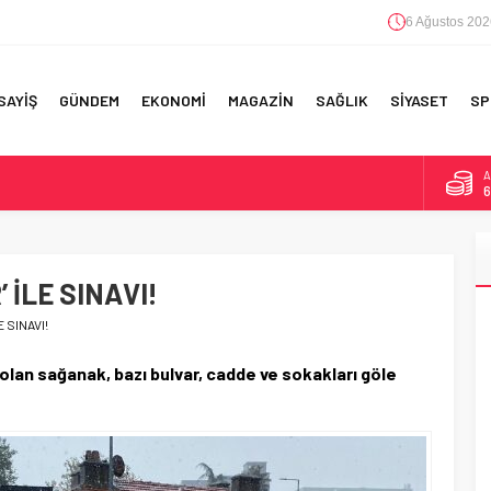
6 Ağustos 202
SAYİŞ
GÜNDEM
EKONOMİ
MAGAZİN
SAĞLIK
SİYASET
SP
B
1
F 5’İNCİLİK!
D
4
IN!’
 İLE SINAVI!
E
5
 YAPILAN EN BÜYÜK HATALAR
 SINAVI!
A
6
 olan sağanak, bazı bulvar, cadde ve sokakları göle