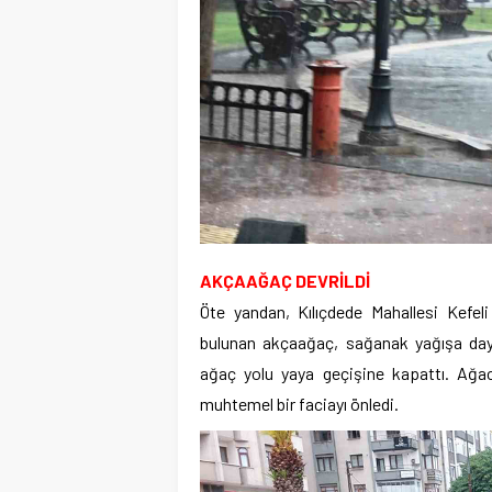
AKÇAAĞAÇ DEVRİLDİ
Öte yandan, Kılıçdede Mahallesi Kefel
bulunan akçaağaç, sağanak yağışa dayan
ağaç yolu yaya geçişine kapattı. Ağac
muhtemel bir faciayı önledi.