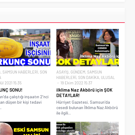
Ş
,
SAMSUN HABERLERİ
,
SON
ASAYİŞ
,
GÜNDEM
,
SAMSUN
A
HABERLERİ
,
SON DAKİKA
,
ULUSAL
ül 2021 15:35
19 Ekim 2022 15:37
UNÇ SONU!
ilklima Naz Akbörü için ŞOK
DETAYLAR!
'da çalıştığı inşaatın 2'nci
an düşen bir kişi tedavi
Hürriyet Gazetesi, Samsun'da
.
cesedi bulunan İlklima Naz Akbörü
ile ilgili...