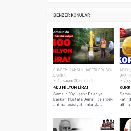
BENZER KONULAR
GÜNDEM
,
SAMSUN HABERLERİ
,
SON
ASAYİ
DAKİKA
DAKİK
30 Kasım 2022 20:54
2 Eyl
400 MİLYON LİRA!
KORK
Samsun Büyükşehir Belediye
Samsun
Başkanı Mustafa Demir, ilçelerdeki
katınd
arıtma tesisi yatırımlarıyla...
altına..