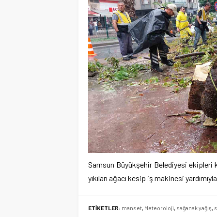
Samsun Büyükşehir Belediyesi ekipleri k
yıkılan ağacı kesip iş makinesi yardımıy
ETİKETLER:
manset
,
Meteoroloji
,
sağanak yağış
,