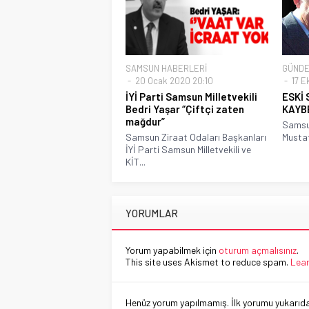
SAMSUN HABERLERİ
GÜND
20 Ocak 2020 20:10
17 E
İYİ Parti Samsun Milletvekili
ESKİ 
Bedri Yaşar “Çiftçi zaten
KAYB
mağdur”
Samsun
Samsun Ziraat Odaları Başkanları
Mustaf
İYİ Parti Samsun Milletvekili ve
KİT...
YORUMLAR
Yorum yapabilmek için
oturum açmalısınız
.
This site uses Akismet to reduce spam.
Lear
Henüz yorum yapılmamış. İlk yorumu yukarıdaki