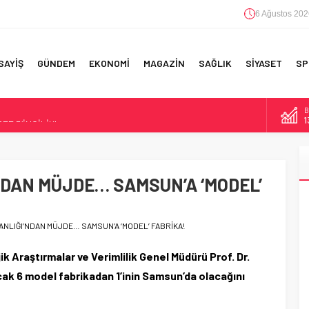
6 Ağustos 202
SAYİŞ
GÜNDEM
EKONOMİ
MAGAZİN
SAĞLIK
SİYASET
SP
B
F 5’İNCİLİK!
1
IN!’
D
4
 YAPILAN EN BÜYÜK HATALAR
NDAN MÜJDE… SAMSUN’A ‘MODEL’
E
5
A
6
ANLIĞI’NDAN MÜJDE… SAMSUN’A ‘MODEL’ FABRİKA!
ik Araştırmalar ve Verimlilik Genel Müdürü Prof. Dr.
acak 6 model fabrikadan 1’inin Samsun’da olacağını