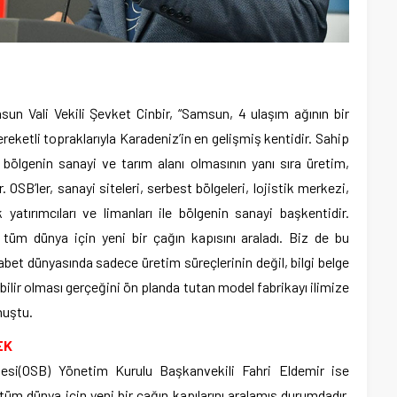
un Vali Vekili Şevket Cinbir, “Samsun, 4 ulaşım ağının bir
reketli topraklarıyla Karadeniz’in en gelişmiş kentidir. Sahip
bölgenin sanayi ve tarım alanı olmasının yanı sıra üretim,
SB’ler, sanayi siteleri, serbest bölgeleri, lojistik merkezi,
tırımcıları ve limanları ile bölgenin sanayi başkentidir.
 tüm dünya için yeni bir çağın kapısını araladı. Biz de bu
bet dünyasında sadece üretim süreçlerinin değil, bilgi belge
lebilir olması gerçeğini ön planda tutan model fabrikayı ilimize
nuştu.
EK
si(OSB) Yönetim Kurulu Başkanvekili Fahri Eldemir ise
tüm dünya için yeni bir çağın kapılarını aralamış durumdadır.