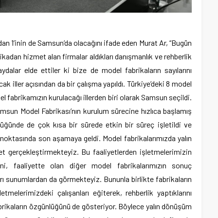
dan 1’inin de Samsun’da olacağını ifade eden Murat Ar, “Bugün
rikadan hizmet alan firmalar aldıkları danışmanlık ve rehberlik
alar elde ettiler ki bize de model fabrikaların sayılarını
k iller açısından da bir çalışma yapıldı. Türkiye’deki 8 model
l fabrikamızın kurulacağı illerden biri olarak Samsun seçildi.
sun Model Fabrikası’nın kurulum sürecine hızlıca başlamış
üğünde de çok kısa bir sürede etkin bir süreç işletildi ve
oktasında son aşamaya geldi. Model fabrikalarımızda yalın
t gerçekleştirmekteyiz. Bu faaliyetlerden işletmelerimizin
ni, faaliyette olan diğer model fabrikalarımızın sonuç
rı sunumlardan da görmekteyiz. Bununla birlikte fabrikaların
melerimizdeki çalışanları eğiterek, rehberlik yaptıklarını
brikaların özgünlüğünü de gösteriyor. Böylece yalın dönüşüm