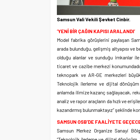
Samsun Vali Vekili Şevket Cinbir.
‘YENİ BİR ÇAĞIN KAPISI ARALANDI’
Model fabrika görüşlerini paylaşan Sams
arada bulunduğu, gelişmiş altyapısı ve be
olduğu alanlar ve sunduğu imkanlar ile 
ticaret ve cazibe merkezi konumundadır. O
teknopark ve AR-GE merkezleri büyük ya
Teknolojik ilerleme ve dijital dönüşüm
anlamda ilimize kazanç sağlayacak, reka
analiz ve rapor araçların da hızlı ve erişi
kazandırmış bulunmaktayız” şeklinde ko
SAMSUN OSB’DE FAALİYETE GEÇEC
Samsun Merkez Organize Sanayi Bölge
“Teknolojik ilerleme ve dijital dönüşüm, 