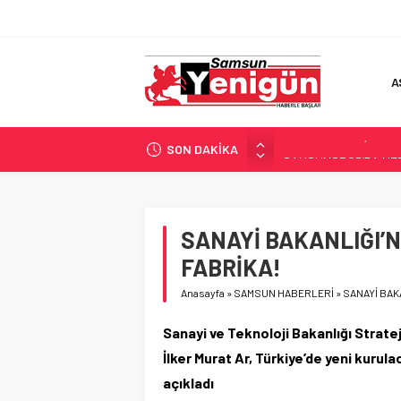
A
SON DAKİKA
SAMSUNSPOR’DA HEDE
‘BAFRA’YA YATIRIM YAP
İŞTE FINDIK FİYATI!
YÖNETİCİ SEÇERKEN
SANAYİ BAKANLIĞI’
GERİ SAYIM BAŞLADI
FABRİKA!
Anasayfa
»
SAMSUN HABERLERİ
»
SANAYİ BAK
Sanayi ve Teknoloji Bakanlığı Stratej
İlker Murat Ar, Türkiye’de yeni kurul
açıkladı