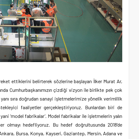
ket ettiklerini belirterek sözlerine başlayan İlker Murat Ar,
sunda Cumhurbaşkanımızın çizdiği vizyon ile birlikte pek çok
yanı sıra doğrudan sanayi işletmelerimize yönelik verimlilik
ekleyici faaliyetler gerçekleştiriyoruz. Bunlardan biri de
yani ‘model fabrikalar’. Model fabrikalar ile işletmelerin yalın
ber olmayı hedefliyoruz. Bu hedef doğrultusunda 2018’de
Ankara, Bursa, Konya, Kayseri, Gaziantep, Mersin, Adana ve