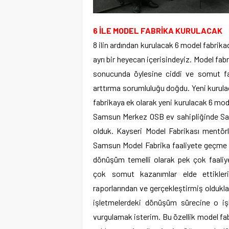
6 İLE MODEL FABRİKA KURULACAK
8 ilin ardından kurulacak 6 model fabrika
ayrı bir heyecan içerisindeyiz. Model fab
sonucunda öylesine ciddi ve somut fayd
arttırma sorumluluğu doğdu. Yeni kurulaca
fabrikaya ek olarak yeni kurulacak 6 mode
Samsun Merkez OSB ev sahipliğinde Sam
olduk. Kayseri Model Fabrikası mentörl
Samsun Model Fabrika faaliyete geçme n
dönüşüm temelli olarak pek çok faaliye
çok somut kazanımlar elde ettikleri
raporlarından ve gerçekleştirmiş oldukla
işletmelerdeki dönüşüm sürecine o işlet
vurgulamak isterim. Bu özellik model fa