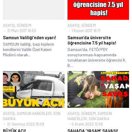
ASAYİŞ
,
GÜNDEM
ASAYİŞ
,
GÜNDEM
31 Mart 2017 16:53
1 Kasım 2017 16:17
Samsun Valiliği’nden uyarı!
Samsun’da üniversite
öğrencisine 7.5 yıl hapis!
SAMSUN Valiliği, bazı kişilerin
kendilerini Valilik Özel Kalem
Samsun'da, FETÖ/PDY
Müdürü olarak...
soruşturnması kapsamında
tutuklanan üniversite öğrencisi K.
B....
ASAYİŞ
,
SAMSUN HABERLERİ
,
SON
ASAYİŞ
,
GÜNDEM
,
SAMSUN
DAKİKA
HABERLERİ
,
SON DAKİKA
21 Temmuz 2022 15:09
5 Aralık 2022 12:59
BÜYÜK ACI!
SAHADA ‘YAŞAM’ SAVAŞI!