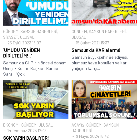
GÜNDEM
,
SAMSUN HABERLERİ
,
GÜNDEM
,
SAMSUN HABERLERİ
,
SİYASET
,
ULUSAL
ULUSAL
25 Eylül 2023 16:07
15 Şubat 2021 15:37
‘UMUDU YENİDEN
Samsun’da KAR alarmı!
DİRİLTELİM!..’
Samsun Büyükşehir Belediyesi,
Samsun'da CHP'nin önceki dönem
olumsuz hava koşulları ve kar
Gençlik Kolları Başkanı Burhan
yağışına karşı...
Saral, "Çok...
EKONOMİ
,
GÜNDEM
,
ULUSAL
ASAYİŞ
,
GÜNDEM
,
SAMSUN
14 Temmuz 2025 12:43
HABERLERİ
9 Mayıs 2024 16:42
SGK YARIN BAŞLIYOR!