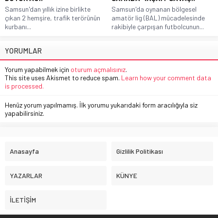
Samsun'dan yıllık izine birlikte
Samsun'da oynanan bölgesel
çıkan 2 hemşire, trafik terörünün
amatör lig (BAL) mücadelesinde
kurbanı...
rakibiyle çarpışan futbolcunun...
YORUMLAR
Yorum yapabilmek için
oturum açmalısınız
.
This site uses Akismet to reduce spam.
Learn how your comment data
is processed.
Henüz yorum yapılmamış. İlk yorumu yukarıdaki form aracılığıyla siz
yapabilirsiniz.
Anasayfa
Gizlilik Politikası
YAZARLAR
KÜNYE
İLETİŞİM