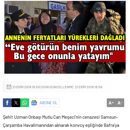
21 EKIM 2019 19:50 | SON GÜNCELLENME: 21 EKIM 2019 19:56
A
A
ABONE OL
+
-
Şehit Uzman Onbaşı Mutlu Can Meşeci’nin cenazesi Samsun-
Çarşamba Havalimanından alınarak konvoy eşliğinde Bafra’ya