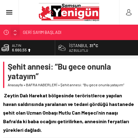
GERİ SAYIM BAŞLADI
SAMSUNSPOR’DA HEDEF 5’İNCİLİK!
İSTANBUL
31°C
ALTIN
6.660,55
‘BAFRA’YA YATIRIM YAPIN!’
AZ BULUTLU
İŞTE FINDIK FİYATI!
BİST
Şehit annesi: “Bu gece onunla
13.779,39
YÖNETİCİ SEÇERKEN YAPILAN EN BÜYÜK HATALAR
yatayım”
DOLAR
47,7111
Anasayfa
»
BAFRA HABERLERİ
»
Şehit annesi: “Bu gece onunla yatayım”
EURO
Zeytin Dalı Harekat bölgesinde teröristlerce yapılan
55,1881
havan saldırısında yaralanan ve tedavi gördüğü hastanede
şehit olan Uzman Onbaşı Mutlu Can Meşeci’nin naaşı
Bafra’da ki baba ocağını getirilirken, annesinin feryatları
yürekleri dağladı.