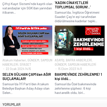
‘KADIN CİNAYETLERİ
Çiftçi Kayıt Sistemi'nde kayıtlı olan
TOPLUMSAL SORUN!..’
vatandaşlar için SGK'dan yarından
itibaren...
Samsun'da, İngilizce Öğretmeni
Saadet Çay’ın eşi tarafından
öldürülmesine kadınlar tepki...
Atakum Haberleri
,
GÜNDEM
,
SAMSUN
ASAYİŞ
,
BAFRA HABERLERİ
,
HABERLERİ
,
SİYASET
GÜNDEM
,
SAMSUN HABERLERİ
22 Ocak 2024 14:15
15 Ekim 2023 14:11
SELEN GÜLHAN ÇAM’dan AĞIR
BAKIMEVİNDE ZEHİRLENME! 1
SUÇLAMALAR!
kişi öldü…
Samsun'da İYİ Parti'den Atakum
Samsun'da Özel bakımevinde
Belediye Başkan Aday Adayı olan
zehirlenme şüphesi: 6 kişi
Selen...
hastanelik oldu, biri...
YORUMLAR