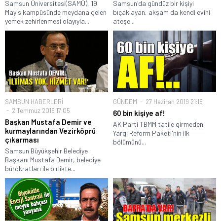
Samsun Üniversitesi(SAMÜ), 19
Samsun'da gündüz bir kişiyi
Mayıs kampüsünde meydana gelen
bıçaklayan, akşam da kendi evini
yemek zehirlenmesi olayıyla...
ateşe...
SAMSUN HABERLERİ
GÜNDEM
27 Haziran 2019 21:16
2 Temmuz 2019 17:05
60 bin kişiye af!
Başkan Mustafa Demir ve
AK Parti TBMM tatile girmeden
kurmaylarından Vezirköprü
Yargı Reform Paketi'nin ilk
çıkarması
bölümünü...
Samsun Büyükşehir Belediye
Başkanı Mustafa Demir, belediye
bürokratları ile birlikte...