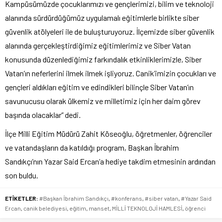
Kampüsümüzde çocuklarımızı ve gençlerimizi, bilim ve teknoloji
alanında sürdürdüğümüz uygulamalı eğitimlerle birlikte siber
güvenlik atölyeleri ile de buluşturuyoruz. İlçemizde siber güvenlik
alanında gerçekleştirdiğimiz eğitimlerimiz ve Siber Vatan
konusunda düzenlediğimiz farkındalık etkinliklerimizle, Siber
Vatan’ın neferlerini ilmek ilmek işliyoruz. Canik’imizin çocukları ve
gençleri aldıkları eğitim ve edindikleri bilinçle Siber Vatan’ın
savunucusu olarak ülkemiz ve milletimiz için her daim görev
başında olacaklar” dedi.
İlçe Milli Eğitim Müdürü Zahit Köseoğlu, öğretmenler, öğrenciler
ve vatandaşların da katıldığı program, Başkan İbrahim
Sandıkçı’nın Yazar Said Ercan’a hediye takdim etmesinin ardından
son buldu.
ETİKETLER:
#Başkan İbrahim Sandıkçı
,
#konferans
,
#siber vatan
,
#Yazar Said
Ercan
,
canik belediyesi
,
eğitim
,
manset
,
MİLLİ TEKNOLOJİ HAMLESİ
,
öğrenci