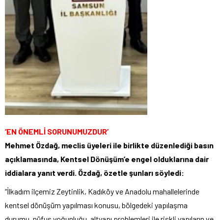
‘EN ÖNEMLİ SORUNUMUZDUR’
Mehmet Özdağ, meclis üyeleri ile birlikte düzenlediği basın
açıklamasında, Kentsel Dönüşüm’e engel olduklarına dair
iddialara yanıt verdi. Özdağ, özetle şunları söyledi:
“İlkadım ilçemiz Zeytinlik, Kadıköy ve Anadolu mahallelerinde
kentsel dönüşüm yapılması konusu, bölgedeki yapılaşma
durumu, nüfus yoğunluğu, altyapı problemleri ile riskli yapıların ve