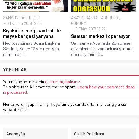
SAMSUN HABERLERİ
ASAYİŞ
,
BAFRA HABERLERİ
,
21 Kasım 2019 12:45
GÜNDEM
9 Ekim 2017 15:22
Biyokütle enerji santrali ile
meyve bahçesi yanyana
Samsun merkezli operasyon
Mecitözü Ziraat Odası Başkanı
Samsun ve Adana'da 29 adrese
Satılmış Köse: “2 yıldır çalışan
düzenlenen eş zamanlı uyuşturucu
santralden...
operasyonunda...
YORUMLAR
Yorum yapabilmek için
oturum açmalısınız
.
This site uses Akismet to reduce spam.
Learn how your comment data
is processed.
Henüz yorum yapılmamış. İlk yorumu yukarıdaki form aracılığıyla siz
yapabilirsiniz.
Anasayfa
Gizlilik Politikası