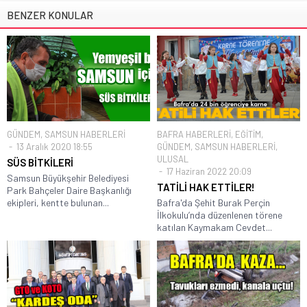
BENZER KONULAR
GÜNDEM
,
SAMSUN HABERLERİ
BAFRA HABERLERİ
,
EĞİTİM
,
13 Aralık 2020 18:55
GÜNDEM
,
SAMSUN HABERLERİ
,
ULUSAL
SÜS BİTKİLERİ
17 Haziran 2022 20:09
Samsun Büyükşehir Belediyesi
TATİLİ HAK ETTİLER!
Park Bahçeler Daire Başkanlığı
ekipleri, kentte bulunan...
Bafra'da Şehit Burak Perçin
İlkokulu’nda düzenlenen törene
katılan Kaymakam Cevdet...