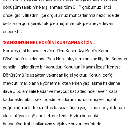
dönüşüm talebinin karşılanması tüm CHP grubumuz 1’inci
önceliğidir. İlkadım ilçe örgütümüz muhtarlarımız nezdinde de
defalarca görüşerek takip etmiştir ve takip etmeye devam
edecektir.
‘SAMSUN’UN GELECEĞİNİ KURTARMAK İÇİN…’
Karşı oy gibi basına servis edilen Kasım Ayı Meclis Kararı,
Büyükşehir sınırlarında Plan Notu oluşturulmasına ilişkin, Samsun
genelini ilgilendiren bir konudur. Konunun İlkadım İlçesi Kentsel
Dönüşümü ile uzaktan yakından ilgisi yoktur. Konun içeriği
mevcut imar plan ve yönetmelikte verilen yapılaşma haklarına
ilave 0,50 emsale kadar ve mevcut kat adedince ilave 4 kata
kadar eklenebilir şeklindedir. Bu durum nüfus artışı ve inşaat
yoğunluğu artarken, nüfus başına düşen yeşil alan, sosyal donatı
alanı ihtiyacını göz ardı etmektedir. Bizim buradaki
hassasiyetimiz halkımızın sağlık ve huzur içerisinde