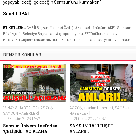
yaşayabileceği geleceğin Samsun’unu kurmaktır.”
Sibel TOPAL
ETİKETLER:
#CHP İl Başkanı Mehmet Özdağ
,
#kentsel dönüşüm
,
AKP’li Samsun
Büyükşehir Belediye Başkanları
,
Algı operasyonu
,
FETÖ'cüler
,
manset
,
Milletvekili Çiğdem Karaaslan
,
Murat Kurum
,
riskli alanlar
,
riskli yapılar
,
samsun
BENZER KONULAR
19 MAYIS HABERLERİ
,
ASAYİŞ
,
ASAYİŞ
,
İlkadım Haberleri
,
SAMSUN
SAMSUN HABERLERİ
HABERLERİ
26 Ekim 2023 17:52
21 Ocak 2022 13:37
Samsun Üniversitesi’nden
SAMSUN’DA ‘DEHŞET’
‘ÇELİŞKİLİ’ AÇIKLAMA!
ANLARI!..