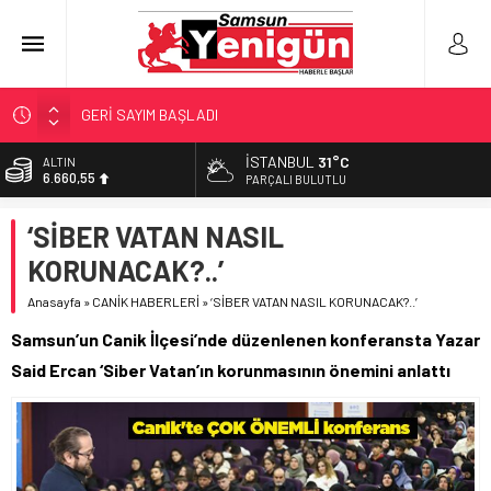
GERİ SAYIM BAŞLADI
SAMSUNSPOR’DA HEDEF 5’İNCİLİK!
İSTANBUL
31°C
ALTIN
6.660,55
‘BAFRA’YA YATIRIM YAPIN!’
PARÇALI BULUTLU
İŞTE FINDIK FİYATI!
BİST
‘SİBER VATAN NASIL
13.779,39
YÖNETİCİ SEÇERKEN YAPILAN EN BÜYÜK HATALAR
KORUNACAK?..’
DOLAR
47,7111
Anasayfa
»
CANİK HABERLERİ
»
‘SİBER VATAN NASIL KORUNACAK?..’
EURO
Samsun’un Canik İlçesi’nde düzenlenen konferansta Yazar
55,1881
Said Ercan ‘Siber Vatan’ın korunmasının önemini anlattı