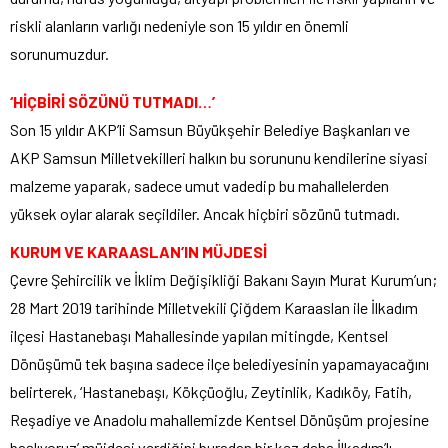
riskli alanların varlığı nedeniyle son 15 yıldır en önemli
sorunumuzdur.
‘HİÇBİRİ SÖZÜNÜ TUTMADI…’
Son 15 yıldır AKP’li Samsun Büyükşehir Belediye Başkanları ve
AKP Samsun Milletvekilleri halkın bu sorununu kendilerine siyasi
malzeme yaparak, sadece umut vadedip bu mahallelerden
yüksek oylar alarak seçildiler. Ancak hiçbiri sözünü tutmadı.
KURUM VE KARAASLAN’IN MÜJDESİ
Çevre Şehircilik ve İklim Değişikliği Bakanı Sayın Murat Kurum’un;
28 Mart 2019 tarihinde Milletvekili Çiğdem Karaaslan ile İlkadım
ilçesi Hastanebaşı Mahallesinde yapılan mitingde, Kentsel
Dönüşümü tek başına sadece ilçe belediyesinin yapamayacağını
belirterek, ‘Hastanebaşı, Kökçüoğlu, Zeytinlik, Kadıköy, Fatih,
Reşadiye ve Anadolu mahallemizde Kentsel Dönüşüm projesine
başlıyoruz’ müjdesi verdiğini buradan bir kez daha İlkadım’lı