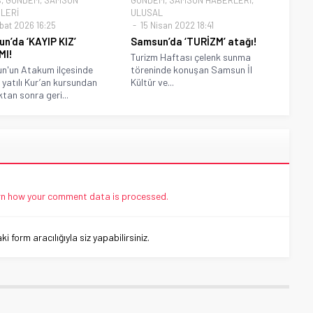
LERİ
ULUSAL
bat 2026 16:25
15 Nisan 2022 18:41
n’da ‘KAYIP KIZ’
Samsun’da ‘TURİZM’ atağı!
MI!
Turizm Haftası çelenk sunma
n'un Atakum ilçesinde
töreninde konuşan Samsun İl
ı yatılı Kur’an kursundan
Kültür ve...
ktan sonra geri...
n how your comment data is processed.
 form aracılığıyla siz yapabilirsiniz.