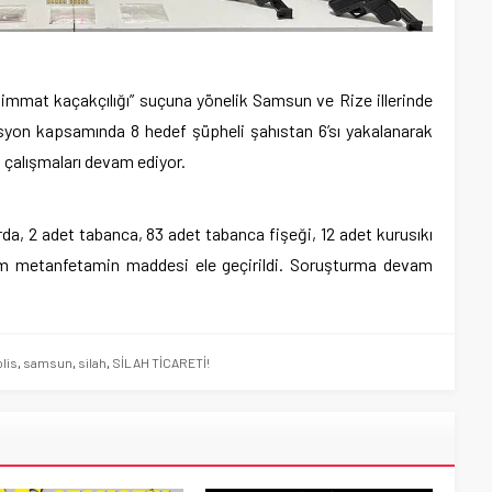
mmat kaçakçılığı” suçuna yönelik Samsun ve Rize illerinde
asyon kapsamında 8 hedef şüpheli şahıstan 6’sı yakalanarak
a çalışmaları devam ediyor.
, 2 adet tabanca, 83 adet tabanca fişeği, 12 adet kurusıkı
am metanfetamin maddesi ele geçirildi. Soruşturma devam
lis
,
samsun
,
silah
,
SİLAH TİCARETİ!