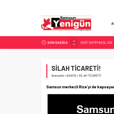
A
SON DAKİKA
GERİ SAYIM BAŞLADI
SAMSUNSPOR’DA HEDE
‘BAFRA’YA YATIRIM YAP
İŞTE FINDIK FİYATI!
SİLAH TİCARETİ!
YÖNETİCİ SEÇERKEN
Anasayfa
»
ASAYİŞ
»
SİLAH TİCARETİ!
Samsun merkezli Rize’yi de kapsayan 