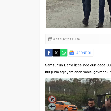
6 ARALIK 2022 14:16
ABONE OL
Samsun’un Bafra İlçesi’nde dün gece Durs
kurşunla ağır yaralanan şahıs, çevredeki v