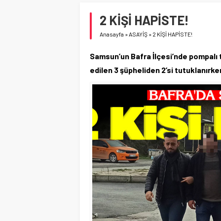
2 KİŞİ HAPİSTE!
Anasayfa
»
ASAYİŞ
»
2 KİŞİ HAPİSTE!
Samsun’un Bafra İlçesi’nde pompalı tü
edilen 3 şüpheliden 2’si tutuklanırken,