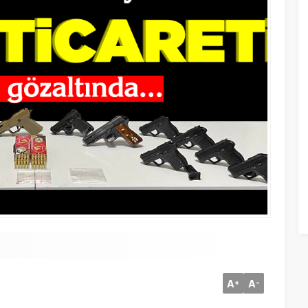
A
A
+
-