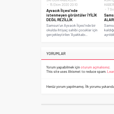
15 Ekim 2020 20:10
HABER
7 Şu
Ayvacık İlçesi’nde
istenmeyen görüntüler İYİLİK
Samsu
DEĞiL REZİLLİK
ALAR
Samsun'un Ayvacık İlçesi'nde bir
Samsu
okulda ihtiyaç sahibi çocuklar için
kaldığ
gerçekleştirilen 'Ayakkabı...
ayrıldı
YORUMLAR
Yorum yapabilmek için
oturum açmalısınız
.
This site uses Akismet to reduce spam.
Lear
Henüz yorum yapılmamış. İlk yorumu yukarıdaki