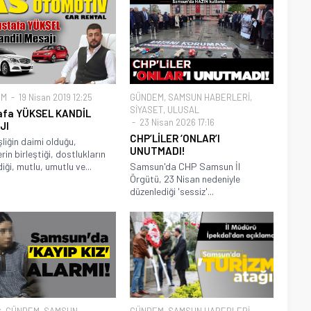
EM
19 Nisan 2019 12:25
GÜNDEM
,
SAMSUN HABERLERİ
,
SİYASET
,
ULUSAL
afa YÜKSEL KANDİL
23 Nisan 2026 17:16
JI
CHP’LİLER ‘ONLAR’I
liğin daimi olduğu,
UNUTMADI!
rin birleştiği, dostlukların
iği, mutlu, umutlu ve...
Samsun'da CHP Samsun İl
Örgütü, 23 Nisan nedeniyle
düzenlediği 'sessiz'...
Ş
,
GÜNDEM
,
SAMSUN
GÜNDEM
,
SAMSUN HABERLERİ
,