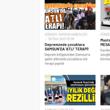
GÜNDEM
,
SAMSUN HABERLERİ
GÜND
30 Mart 2023 15:38
Must
Depremzede çocuklara
MESA
SAMSUN’DA ‘ATLI’ TERAPİ!
Kardeş
Deprem bölgesinden Samsun'a
sevgile
gelen afetzede çocuklara atlı
bitmed
terapi yapıldı
SAMSUN HABERLERİ
ASAYİ