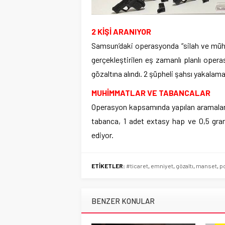
2 KİŞİ ARANIYOR
Samsun’daki operasyonda “silah ve mühi
gerçekleştirilen eş zamanlı planlı oper
gözaltına alındı. 2 şüpheli şahsı yakalam
MUHİMMATLAR VE TABANCALAR
Operasyon kapsamında yapılan aramalarda
tabanca, 1 adet extasy hap ve 0,5 gr
ediyor.
ETİKETLER:
#ticaret
,
emniyet
,
gözaltı
,
manset
,
po
BENZER KONULAR