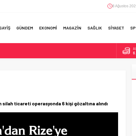
8 Ağustos 202
SAYİŞ
GÜNDEM
EKONOMİ
MAGAZİN
SAĞLIK
SİYASET
SP
A
6
F 5’İNCİLİK!
B
1
IN!’
D
47
 YAPILAN EN BÜYÜK HATALAR
E
5
silah ticareti operasyonda 6 kişi gözaltına alındı