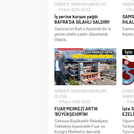
GÜNDEM
,
SAMSUN HABERLERİ
HABER
9 Ekim 2025 20:52
1 Nis
İş yerine kurşun yağdı
SAMS
BAFRA’DA SİLAHLI SALDIRI!
İHLAL
Samsun’un Bafra ilçesinde bir iş
Samsun
yerine silahlı saldırı düzenlendi.
kişini
Olayla...
GÜNDEM
,
SAMSUN HABERLERİ
,
GÜND
ULUSAL
DAKİK
4 Mayıs 2026 16:53
11 K
FUAR MERKEZİ ARTIK
İşte 
‘BÜYÜKŞEHİR’İN!
EZEL
Samsun Büyükşehir Belediyesi,
Yılpor
Tekkeköy ilçesindeki Fuar ve
Türkiy
Kongre Merkezi’ni devraldı
Turu'n