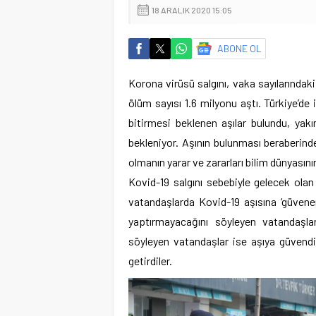
18 ARALIK 2020 15:05
ABONE OL
Korona virüsü salgını, vaka sayılarındak
ölüm sayısı 1.6 milyonu aştı. Türkiye’de 
bitirmesi beklenen aşılar bulundu, yak
bekleniyor. Aşının bulunması beraberinde
olmanın yarar ve zararları bilim dünyasın
Kovid-19 salgını sebebiyle gelecek olan 
vatandaşlarda Kovid-19 aşısına ‘güvenenl
yaptırmayacağını söyleyen vatandaşlar
söyleyen vatandaşlar ise aşıya güvendik
getirdiler.