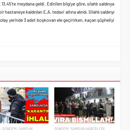
3.45’te meydana geldi. Edinilen bilgiye göre, silahlı saldırıya
 hastaneye kaldırılan E.A. tedavi altına alındı. Silahlı saldırıyı
is olay yerinde 3 adet boşkovan ele geçirirken, kaçan şüpheliyi
Ş
,
GÜNDEM
,
SAMSUN
GÜNDEM
,
SAMSUN HABERLERİ
,