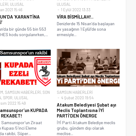
LERİ
,
ULUSAL
ULUSAL
an 2021 15:46
1 Eylül 2022 13:33
UN’DA ‘KARANTİNA
VİRA BİSMİLLAH!..
İ’
Denizlerde 15 Nisan'da başlayan
’da bir günde 55 bin 553
av yasağının 1 Eylül'de sona
n HES kodu sorgulanırken,...
ermesiyle...
EM
,
SAMSUN HABERLERİ
,
SON
SAMSUN HABERLERİ
A
,
SPOR
,
ULUSAL
4 Şubat 2020 19:54
asım 2022 15:49
Atakum Belediyesi Şubat ayı
Samsunspor’un KUPADA
Meclis Toplantısına İYİ
İ REKABET!
PARTİ’DEN ÖNERGE
t Samsunspor'un Ziraat
İYİ Parti Atakum Belediye meclis
e Kupası 5'inci Eleme
grubu, gündem dışı olarak
da rakibi, Süper...
meclise...