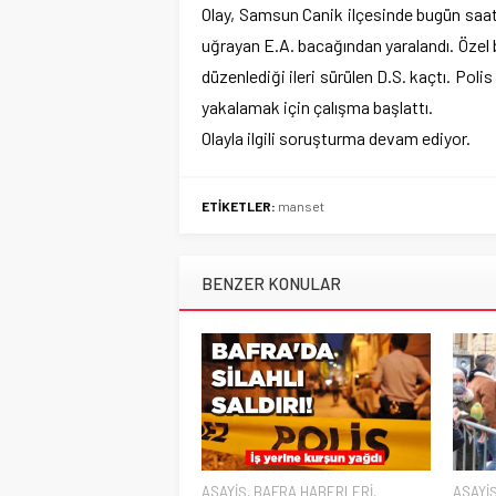
Olay, Samsun Canik ilçesinde bugün saat 1
uğrayan E.A. bacağından yaralandı. Özel bir
düzenlediği ileri sürülen D.S. kaçtı. Pol
yakalamak için çalışma başlattı.
Olayla ilgili soruşturma devam ediyor.
ETİKETLER:
manset
BENZER KONULAR
ASAYİŞ
,
BAFRA HABERLERİ
,
ASAYİ