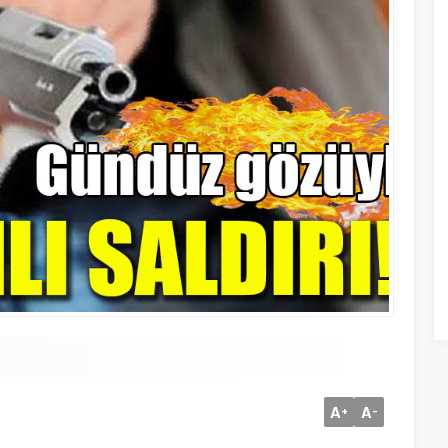
A
A
+
-