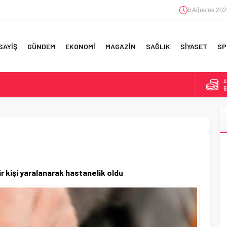
8 Ağustos 202
SAYİŞ
GÜNDEM
EKONOMİ
MAGAZİN
SAĞLIK
SİYASET
SP
A
6
F 5’İNCİLİK!
B
1
IN!’
D
4
 YAPILAN EN BÜYÜK HATALAR
E
5
ir kişi yaralanarak hastanelik oldu