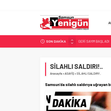
A
SON DAKİKA
GERİ SAYIM BAŞLADI
SAMSUNSPOR’DA HEDE
‘BAFRA’YA YATIRIM YAP
İŞTE FINDIK FİYATI!
SİLAHLI SALDIRI!..
YÖNETİCİ SEÇERKEN
Anasayfa
»
ASAYİŞ
»
SİLAHLI SALDIRI!..
Samsun’da silahlı saldırıya uğrayan b