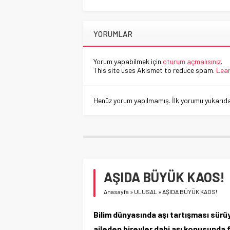
YORUMLAR
Yorum yapabilmek için
oturum açmalısınız
.
This site uses Akismet to reduce spam.
Lear
Henüz yorum yapılmamış. İlk yorumu yukarıdaki
AŞIDA BÜYÜK KAOS!
Anasayfa
»
ULUSAL
»
AŞIDA BÜYÜK KAOS!
Bilim dünyasında aşı tartışması sürü
aileden bireyler dahi aşı konusunda fa