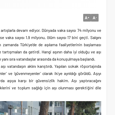
A
A
+
-
i artışlarla devam ediyor. Dünyada vaka sayısı 74 milyonu ve
ise vaka sayısı 1.9 milyonu, ölüm sayısı 17 bini geçti. Salgını
ın zamanda Türkiye’de de aşılama faaliyetlerinin başlaması
 tartışmaları da getirdi. Hangi aşının daha iyi olduğu ve aşı
ın yanı sıra vatandaşlar arasında da konuşulmaya başlandı.
aşı vatandaşın aklını karıştırdı. Yapılan sokak röportajında
er’ ve ‘güvenmeyenler’ olarak ikiye ayrıldığı görüldü. Aşıyı
da aşıya karşı bir güvensizlik hakim. Aşı yaptıracağını
lerini ve toplum sağlığı için aşı olunması gerektiğini dile