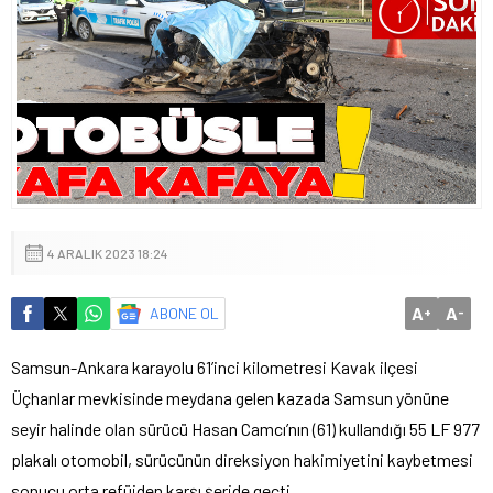
4 ARALIK 2023 18:24
A
A
ABONE OL
+
-
Samsun-Ankara karayolu 61’inci kilometresi Kavak ilçesi
Üçhanlar mevkisinde meydana gelen kazada Samsun yönüne
seyir halinde olan sürücü Hasan Camcı’nın (61) kullandığı 55 LF 977
plakalı otomobil, sürücünün direksiyon hakimiyetini kaybetmesi
sonucu orta refüjden karşı şeride geçti.