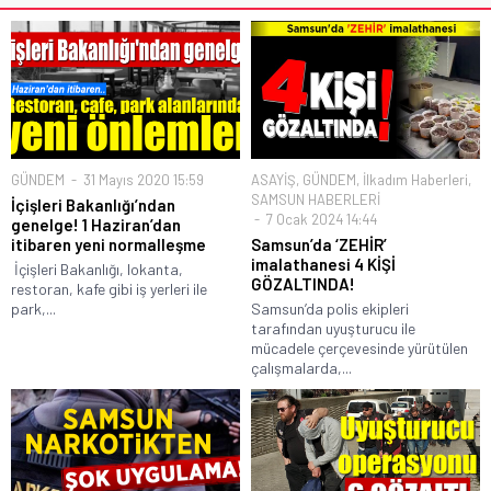
GÜNDEM
31 Mayıs 2020 15:59
ASAYİŞ
,
GÜNDEM
,
İlkadım Haberleri
,
SAMSUN HABERLERİ
İçişleri Bakanlığı’ndan
7 Ocak 2024 14:44
genelge! 1 Haziran’dan
itibaren yeni normalleşme
Samsun’da ‘ZEHİR’
imalathanesi 4 KİŞİ
İçişleri Bakanlığı, lokanta,
GÖZALTINDA!
restoran, kafe gibi iş yerleri ile
park,...
Samsun’da polis ekipleri
tarafından uyuşturucu ile
mücadele çerçevesinde yürütülen
çalışmalarda,...