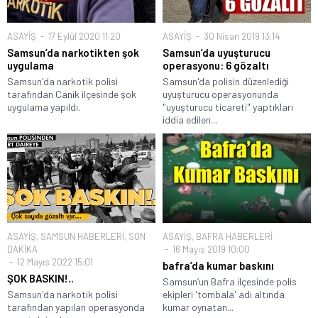
ASAYİŞ
17 Eylül 2020 11:20
ASAYİŞ
30 Nisan 2019 13:14
Samsun’da narkotikten şok
Samsun’da uyuşturucu
uygulama
operasyonu: 6 gözaltı
Samsun'da narkotik polisi
Samsun'da polisin düzenlediği
tarafından Canik ilçesinde şok
uyuşturucu operasyonunda
uygulama yapıldı.
"uyuşturucu ticareti" yaptıkları
iddia edilen...
ASAYİŞ
,
SAMSUN HABERLERİ
,
SON
ASAYİŞ
,
BAFRA HABERLERİ
DAKİKA
16 Mayıs 2019 10:00
12 Mayıs 2022 15:01
bafra’da kumar baskını
ŞOK BASKIN!..
Samsun’un Bafra ilçesinde polis
Samsun'da narkotik polisi
ekipleri 'tombala' adı altında
tarafından yapılan operasyonda
kumar oynatan...