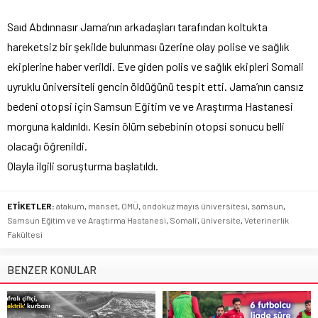
Saıd Abdınnasır Jama’nın arkadaşları tarafından koltukta
hareketsiz bir şekilde bulunması üzerine olay polise ve sağlık
ekiplerine haber verildi. Eve giden polis ve sağlık ekipleri Somali
uyruklu üniversiteli gencin öldüğünü tespit etti. Jama’nın cansız
bedeni otopsi için Samsun Eğitim ve ve Araştırma Hastanesi
morguna kaldırıldı. Kesin ölüm sebebinin otopsi sonucu belli
olacağı öğrenildi.
Olayla ilgili soruşturma başlatıldı.
ETİKETLER:
atakum
,
manset
,
OMÜ
,
ondokuz mayıs üniversitesi
,
samsun
,
Samsun Eğitim ve ve Araştırma Hastanesi
,
Somali'
,
üniversite
,
Veterinerlik
Fakültesi
BENZER KONULAR