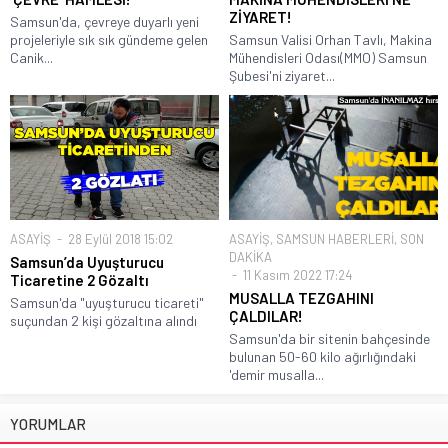
ZİYARET!
Samsun'da, çevreye duyarlı yeni
projeleriyle sık sık gündeme gelen
Samsun Valisi Orhan Tavlı, Makina
Canik...
Mühendisleri Odası(MMO) Samsun
Şubesi'ni ziyaret...
ASAYİŞ
28 Eylül 2018 15:02
ASAYİŞ
,
SAMSUN HABERLERİ
,
SON
DAKİKA
Samsun’da Uyuşturucu
11 Kasım 2022 17:24
Ticaretine 2 Gözaltı
MUSALLA TEZGAHINI
Samsun'da "uyuşturucu ticareti"
ÇALDILAR!
suçundan 2 kişi gözaltına alındı
Samsun'da bir sitenin bahçesinde
bulunan 50-60 kilo ağırlığındaki
'demir musalla...
YORUMLAR