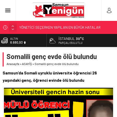
YÖNETİCİ SEÇERKEN YAPILAN EN BÜYÜK HATALAR
GERİ SAYIM BAŞLADI
İSTANBUL
30°C
ALTIN
6.680,93
SAMSUNSPOR’DA HEDEF 5’İNCİLİK!
PARÇALI BULUTLU
‘BAFRA’YA YATIRIM YAPIN!’
BİST
Somalili genç evde ölü bulundu
13.795,57
KUNDUZ’DA SKANDAL!
Anasayfa
»
ASAYİŞ
»
Somalili genç evde ölü bulundu
DOLAR
47,7189
Samsun’da Somali uyruklu üniversite öğrencisi 26
EURO
yaşındaki genç, öğrenci evinde ölü bulundu
55,2097