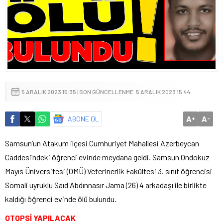
5 ARALIK 2023 15:35 | SON GÜNCELLENME: 5 ARALIK 2023 15:44
A
A
ABONE OL
+
-
Samsun’un Atakum ilçesi Cumhuriyet Mahallesi Azerbeycan
Caddesi’ndeki öğrenci evinde meydana geldi. Samsun Ondokuz
Mayıs Üniversitesi (OMÜ) Veterinerlik Fakültesi 3. sınıf öğrencisi
Somali uyruklu Saıd Abdınnasır Jama (26) 4 arkadaşı ile birlikte
kaldığı öğrenci evinde ölü bulundu.
OTOPSİ YAPILACAK