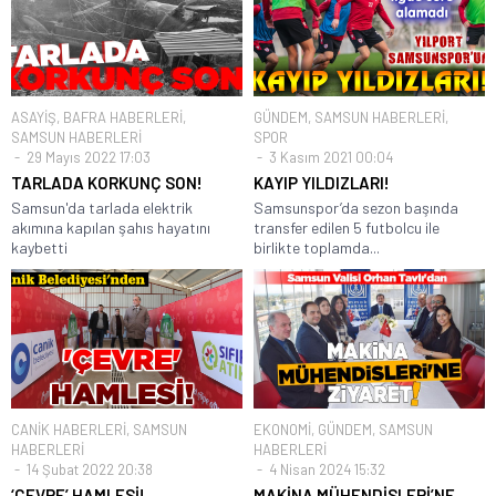
ASAYİŞ
,
BAFRA HABERLERİ
,
GÜNDEM
,
SAMSUN HABERLERİ
,
SAMSUN HABERLERİ
SPOR
29 Mayıs 2022 17:03
3 Kasım 2021 00:04
TARLADA KORKUNÇ SON!
KAYIP YILDIZLARI!
Samsun'da tarlada elektrik
Samsunspor’da sezon başında
akımına kapılan şahıs hayatını
transfer edilen 5 futbolcu ile
kaybetti
birlikte toplamda...
CANİK HABERLERİ
,
SAMSUN
EKONOMİ
,
GÜNDEM
,
SAMSUN
HABERLERİ
HABERLERİ
14 Şubat 2022 20:38
4 Nisan 2024 15:32
‘ÇEVRE’ HAMLESİ!
MAKİNA MÜHENDİSLERİ’NE