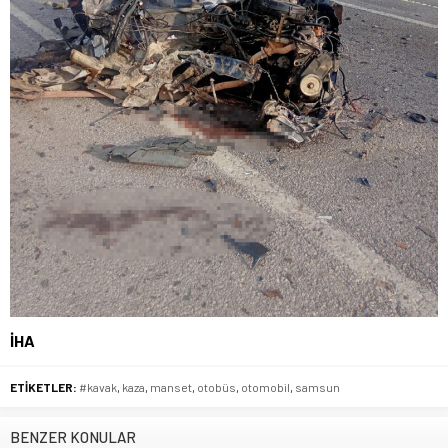
İHA
ETİKETLER:
#kavak
,
kaza
,
manset
,
otobüs
,
otomobil
,
samsun
BENZER KONULAR