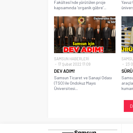
Fakültesi'nde yürütülen proje
Yavuz 
kapsamında 'organik gübre'...
ünivers
SAMSUN HABERLERİ
SAMSU
17 Şubat 2022 17:09
23 O
DEV ADIM!
SÜRÜ
Samsun Ticaret ve Sanayi Odası
Samsun
(TSO) ile Ondokuz Mayıs
araçla
Üniversitesi...
kumany
D