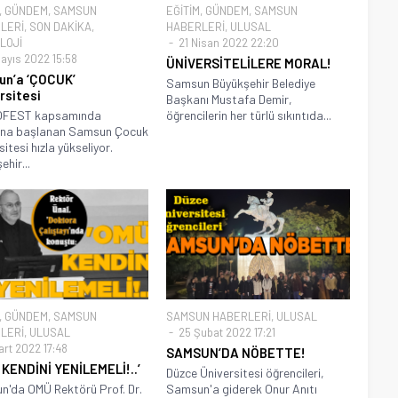
,
GÜNDEM
,
SAMSUN
EĞİTİM
,
GÜNDEM
,
SAMSUN
LERİ
,
SON DAKİKA
,
HABERLERİ
,
ULUSAL
LOJİ
21 Nisan 2022 22:20
ayıs 2022 15:58
ÜNİVERSİTELİLERE MORAL!
n’a ‘ÇOCUK’
Samsun Büyükşehir Belediye
rsitesi
Başkanı Mustafa Demir,
FEST kapsamında
öğrencilerin her türlü sıkıntıda...
ına başlanan Samsun Çocuk
itesi hızla yükseliyor.
hir...
,
GÜNDEM
,
SAMSUN
SAMSUN HABERLERİ
,
ULUSAL
LERİ
,
ULUSAL
25 Şubat 2022 17:21
art 2022 17:48
SAMSUN’DA NÖBETTE!
 KENDİNİ YENİLEMELİ!..’
Düzce Üniversitesi öğrencileri,
'da OMÜ Rektörü Prof. Dr.
Samsun'a giderek Onur Anıtı