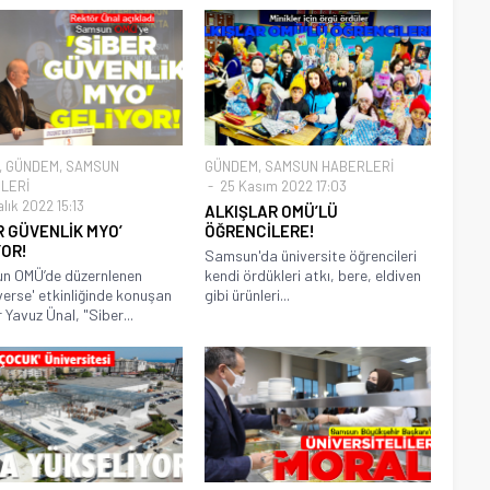
,
GÜNDEM
,
SAMSUN
GÜNDEM
,
SAMSUN HABERLERİ
LERİ
25 Kasım 2022 17:03
lık 2022 15:13
ALKIŞLAR OMÜ’LÜ
R GÜVENLİK MYO’
ÖĞRENCİLERE!
YOR!
Samsun'da üniversite öğrencileri
n OMÜ’de düzernlenen
kendi ördükleri atkı, bere, eldiven
erse' etkinliğinde konuşan
gibi ürünleri...
 Yavuz Ünal, "Siber...