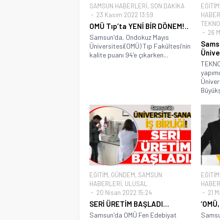
SAMSUN HABERLERİ
,
SON DAKİKA
EĞİTİM
23 Kasım 2022 13:59
HABER
TEKNO
OMÜ Tıp’ta YENİ BİR DÖNEM!..
26 M
Samsun'da, Ondokuz Mayıs
Samsu
Üniversitesi(OMÜ) Tıp Fakültesi’nin
Ünive
kalite puanı 94’e çıkarken...
TEKNO
yapım
Ünivers
Büyükşe
EĞİTİM
,
GÜNDEM
,
SAMSUN
EĞİTİM
HABERLERİ
,
ULUSAL
HABER
20 Nisan 2022 15:24
21 M
SERİ ÜRETİM BAŞLADI…
‘OMÜ,
Samsun'da OMÜ Fen Edebiyat
Samsun