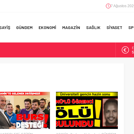
7 Ağustos 202
SAYİŞ
GÜNDEM
EKONOMİ
MAGAZİN
SAĞLIK
SİYASET
SP
E
5
F 5’İNCİLİK!
A
6
IN!’
B
1
 YAPILAN EN BÜYÜK HATALAR
D
4