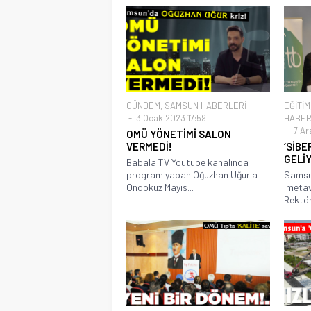
GÜNDEM
,
SAMSUN HABERLERİ
EĞİTİM
3 Ocak 2023 17:59
HABER
7 Ara
OMÜ YÖNETİMİ SALON
VERMEDİ!
‘SİBE
GELİ
Babala TV Youtube kanalında
program yapan Oğuzhan Uğur'a
Samsu
Ondokuz Mayıs...
'metav
Rektör