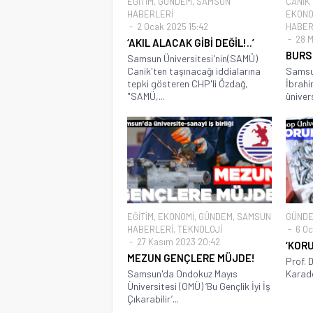
EĞİTİM
,
GÜNDEM
,
SAMSUN
CANİK
HABERLERİ
EKONO
2 Ocak 2025 15:42
HABER
28 M
‘AKIL ALACAK GİBİ DEĞİL!..’
BURS
Samsun Üniversitesi'nin(SAMÜ)
Canik'ten taşınacağı iddialarına
Samsun
tepki gösteren CHP'li Özdağ,
İbrahi
"SAMÜ,...
ünivers
EĞİTİM
,
EKONOMİ
,
GÜNDEM
,
SAMSUN
GÜND
HABERLERİ
,
TEKNOLOJİ
6 Oc
27 Kasım 2023 20:42
‘KORU
MEZUN GENÇLERE MÜJDE!
Prof. 
Samsun'da Ondokuz Mayıs
Karaden
Üniversitesi (OMÜ) ‘Bu Gençlik İyi İş
Çıkarabilir’...