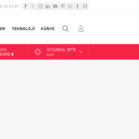
6, 02:43:16
OR
TEKNOLOJİ
KÜNYE
İSTANBUL
31°C
URO
5,0112
AÇIK
LTIN
.519,97
İST
3.798,82
OLAR
7,7025