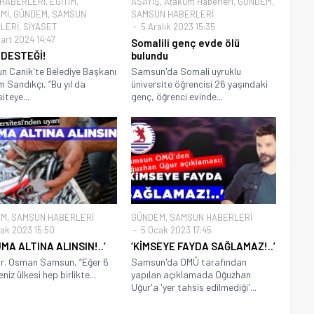
 HABERLERİ
,
EĞİTİM
,
ASAYİŞ
,
Atakum Haberleri
,
GÜNDEM
,
Mİ
,
GÜNDEM
,
SAMSUN
SAMSUN HABERLERİ
LERİ
,
SİYASET
5 Aralık 2023 15:35
art 2024 14:47
Somalili genç evde ölü
 DESTEĞİ!
bulundu
 Canik'te Belediye Başkanı
Samsun'da Somali uyruklu
m Sandıkçı, “Bu yıl da
üniversite öğrencisi 26 yaşındaki
iteye...
genç, öğrenci evinde...
EM
,
SAMSUN HABERLERİ
GÜNDEM
,
SAMSUN HABERLERİ
ak 2023 15:50
5 Ocak 2023 17:45
MA ALTINA ALINSIN!..’
‘KİMSEYE FAYDA SAĞLAMAZ!..’
Dr. Osman Samsun, “Eğer 6
Samsun'da OMÜ tarafından
iz ülkesi hep birlikte...
yapılan açıklamada Oğuzhan
Uğur'a 'yer tahsis edilmediği'...