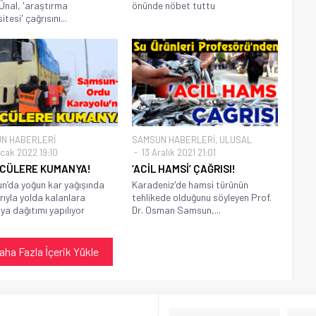
Ünal, 'araştırma
önünde nöbet tuttu
itesi' çağrısını...
N HABERLERİ
SAMSUN HABERLERİ
,
ULUSAL
cak 2022 19:10
13 Aralık 2021 21:01
CÜLERE KUMANYA!
‘ACİL HAMSİ’ ÇAĞRISI!
’da yoğun kar yağışında
Karadeniz'de hamsi türünün
rıyla yolda kalanlara
tehlikede olduğunu söyleyen Prof.
a dağıtımı yapılıyor
Dr. Osman Samsun,...
aha Fazla İçerik Yükle