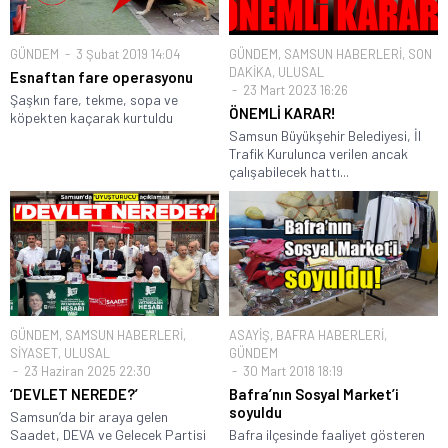
GÜNDEM
3 Şubat 2019 14:04
GÜNDEM
,
SAMSUN HABERLERİ
,
SON
DAKİKA
,
ULUSAL
Esnaftan fare operasyonu
23 Mart 2023 16:26
Şaşkın fare, tekme, sopa ve
ÖNEMLİ KARAR!
köpekten kaçarak kurtuldu
Samsun Büyükşehir Belediyesi, İl
Trafik Kurulunca verilen ancak
çalışabilecek hattı...
GÜNDEM
,
SAMSUN HABERLERİ
,
ASAYİŞ
,
BAFRA HABERLERİ
,
SİYASET
,
ULUSAL
GÜNDEM
23 Haziran 2025 22:30
30 Mart 2018 18:19
‘DEVLET NEREDE?’
Bafra’nın Sosyal Market’i
soyuldu
Samsun’da bir araya gelen
Saadet, DEVA ve Gelecek Partisi
Bafra ilçesinde faaliyet gösteren