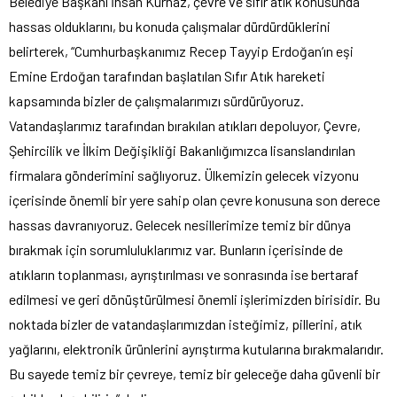
Belediye Başkanı İhsan Kurnaz, çevre ve sıfır atık konusunda
hassas olduklarını, bu konuda çalışmalar dürdürdüklerini
belirterek, “Cumhurbaşkanımız Recep Tayyip Erdoğan’ın eşi
Emine Erdoğan tarafından başlatılan Sıfır Atık hareketi
kapsamında bizler de çalışmalarımızı sürdürüyoruz.
Vatandaşlarımız tarafından bırakılan atıkları depoluyor, Çevre,
Şehircilik ve İlkim Değişikliği Bakanlığımızca lisanslandırılan
firmalara gönderimini sağlıyoruz. Ülkemizin gelecek vizyonu
içerisinde önemli bir yere sahip olan çevre konusuna son derece
hassas davranıyoruz. Gelecek nesillerimize temiz bir dünya
bırakmak için sorumluluklarımız var. Bunların içerisinde de
atıkların toplanması, ayrıştırılması ve sonrasında ise bertaraf
edilmesi ve geri dönüştürülmesi önemli işlerimizden birisidir. Bu
noktada bizler de vatandaşlarımızdan isteğimiz, pillerini, atık
yağlarını, elektronik ürünlerini ayrıştırma kutularına bırakmalarıdır.
Bu sayede temiz bir çevreye, temiz bir geleceğe daha güvenli bir