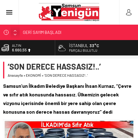
GERİ SAYIM BAŞLADI
SAMSUNSPOR’DA HEDEF 5’İNCİLİK!
İSTANBUL
33°C
ALTIN
6.660,55
‘BAFRA’YA YATIRIM YAPIN!’
PARÇALI BULUTLU
İŞTE FINDIK FİYATI!
BİST
‘SON DERECE HASSASIZ!..’
13.779,39
YÖNETİCİ SEÇERKEN YAPILAN EN BÜYÜK HATALAR
Anasayfa
»
EKONOMİ
»
‘SON DERECE HASSASIZ!..’
DOLAR
47,7111
Samsun’un İlkadım Belediye Başkanı İhsan Kurnaz, “Çevre
EURO
ve sıfır atık konusunda hassasız. Ülkemizin gelecek
55,1881
vizyonu içerisinde önemli bir yere sahip olan çevre
konusuna son derece hassas davranıyoruz” dedi