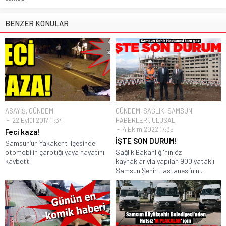
BENZER KONULAR
ASAYİŞ
,
GÜNDEM
GÜNDEM
,
SAĞLIK
,
SAMSUN
22 Eylül 2017 11:34
HABERLERİ
,
ULUSAL
4 Ekim 2022 17:35
Feci kaza!
İŞTE SON DURUM!
Samsun’un Yakakent ilçesinde
otomobilin çarptığı yaya hayatını
Sağlık Bakanlığı'nın öz
kaybetti
kaynaklarıyla yapılan 900 yataklı
Samsun Şehir Hastanesi’nin...