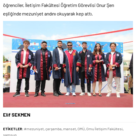
öğrenciler, İletişim Fakültesi Öğretim Görevlisi Onur Şen
eşliğinde mezuniyet andını okuyarak kep attı.
Elif SEKMEN
ETİKETLER:
#mezuniyet
,
çarşamba
,
manset
,
OMÜ
,
Omu İletişim Fakültesi
,
samsun