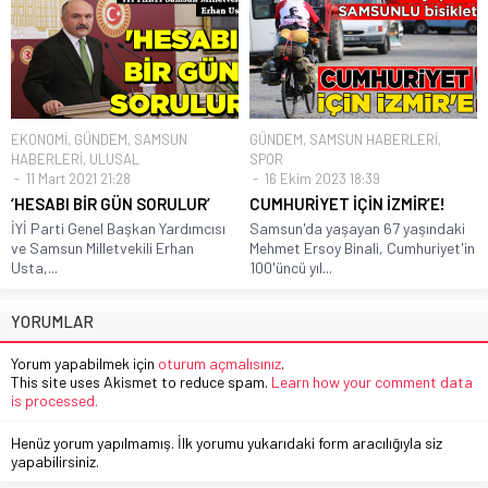
EKONOMİ
,
GÜNDEM
,
SAMSUN
GÜNDEM
,
SAMSUN HABERLERİ
,
HABERLERİ
,
ULUSAL
SPOR
11 Mart 2021 21:28
16 Ekim 2023 18:39
‘HESABI BİR GÜN SORULUR’
CUMHURİYET İÇİN İZMİR’E!
İYİ Parti Genel Başkan Yardımcısı
Samsun'da yaşayan 67 yaşındaki
ve Samsun Milletvekili Erhan
Mehmet Ersoy Binali, Cumhuriyet'in
Usta,...
100'üncü yıl...
YORUMLAR
Yorum yapabilmek için
oturum açmalısınız
.
This site uses Akismet to reduce spam.
Learn how your comment data
is processed.
Henüz yorum yapılmamış. İlk yorumu yukarıdaki form aracılığıyla siz
yapabilirsiniz.