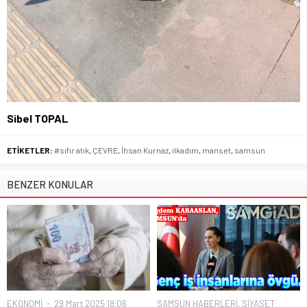
Sibel TOPAL
ETİKETLER:
#sıfır atık
,
ÇEVRE
,
İhsan Kurnaz
,
ilkadım
,
manset
,
samsun
BENZER KONULAR
EKONOMİ
29 Mart 2025 18:06
SAMSUN HABERLERİ
,
SİYASET