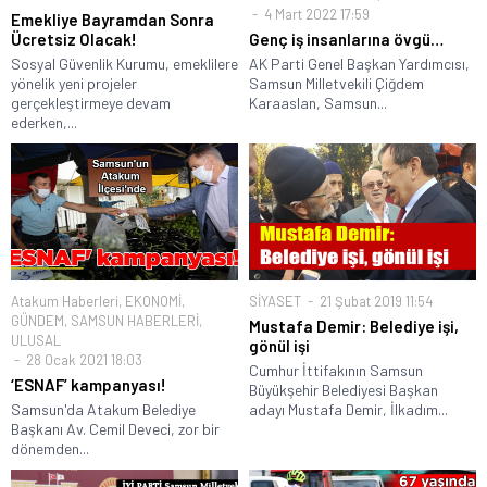
4 Mart 2022 17:59
Emekliye Bayramdan Sonra
Ücretsiz Olacak!
Genç iş insanlarına övgü…
Sosyal Güvenlik Kurumu, emeklilere
AK Parti Genel Başkan Yardımcısı,
yönelik yeni projeler
Samsun Milletvekili Çiğdem
gerçekleştirmeye devam
Karaaslan, Samsun...
ederken,...
Atakum Haberleri
,
EKONOMİ
,
SİYASET
21 Şubat 2019 11:54
GÜNDEM
,
SAMSUN HABERLERİ
,
Mustafa Demir: Belediye işi,
ULUSAL
gönül işi
28 Ocak 2021 18:03
Cumhur İttifakının Samsun
‘ESNAF’ kampanyası!
Büyükşehir Belediyesi Başkan
Samsun'da Atakum Belediye
adayı Mustafa Demir, İlkadım...
Başkanı Av. Cemil Deveci, zor bir
dönemden...