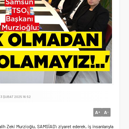
13 ŞUBAT 2025 16:52
A
A
+
-
 Zeki Murzioğlu, SAMSİAD’ı ziyaret ederek, iş insanlarıyla