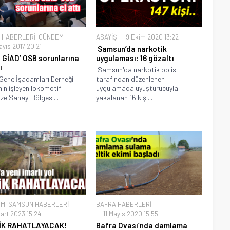
 HABERLERİ
,
GÜNDEM
ASAYİŞ
9 Ekim 2020 13:22
ayıs 2017 20:21
Samsun’da narkotik
 GİAD’ OSB sorunlarına
uygulaması: 16 gözaltı
ı
Samsun'da narkotik polisi
Genç İşadamları Derneği
tarafından düzenlenen
nın işleyen lokomotifi
uygulamada uyuşturucuyla
ze Sanayi Bölgesi...
yakalanan 16 kişi...
EM
,
SAMSUN HABERLERİ
BAFRA HABERLERİ
art 2023 15:24
11 Mayıs 2020 15:55
İK RAHATLAYACAK!
Bafra Ovası’nda damlama