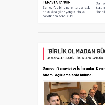
TERASTA YANGIN!
Samsun
Samsun'da bir binanın terasındaki
tarafı
odunlukta çıkan yangın itfaiye
Mahalle
tarafından söndürüldü
‘BİRLİK OLMADAN GÜÇ
Anasayfa
»
EKONOMİ
»
‘BİRLİK OLMADAN GÜÇLÜ
Samsun Sanayici ve İş İnsanları Dern
önemli açıklamalarda bulundu