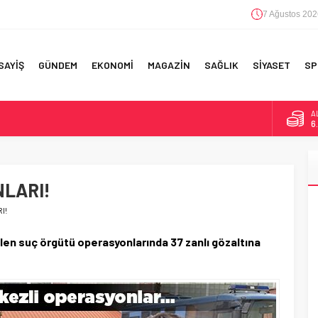
7 Ağustos 202
SAYİŞ
GÜNDEM
EKONOMİ
MAGAZİN
SAĞLIK
SİYASET
SP
A
6
F 5’İNCİLİK!
B
1
IN!’
NLARI!
D
4
 YAPILAN EN BÜYÜK HATALAR
I!
E
5
len suç örgütü operasyonlarında 37 zanlı gözaltına