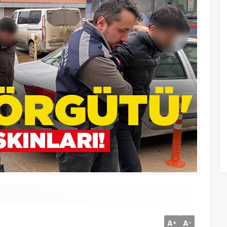
A
A
+
-