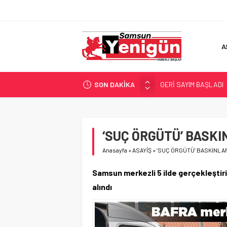
A
SON DAKİKA
GERİ SAYIM BAŞLADI
SAMSUNSPOR’DA HEDE
‘BAFRA’YA YATIRIM YAP
İŞTE FINDIK FİYATI!
‘SUÇ ÖRGÜTÜ’ BASKI
YÖNETİCİ SEÇERKEN
Anasayfa
»
ASAYİŞ
»
‘SUÇ ÖRGÜTÜ’ BASKINLAR
Samsun merkezli 5 ilde gerçekleştiri
alındı