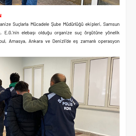
N
ganize Suçlarla Mücadele Şube Müdürlüğü ekipleri, Samsun
, E.G.’nin elebaşı olduğu organize suç örgütüne yönelik
nbul, Amasya, Ankara ve Denizli’de eş zamanlı operasyon