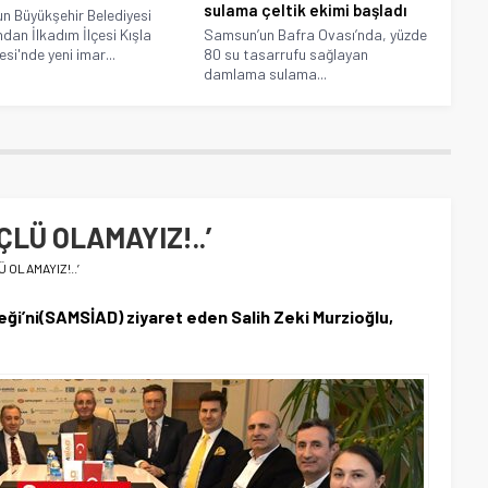
sulama çeltik ekimi başladı
 Büyükşehir Belediyesi
ndan İlkadım İlçesi Kışla
Samsun’un Bafra Ovası’nda, yüzde
si'nde yeni imar...
80 su tasarrufu sağlayan
damlama sulama...
LÜ OLAMAYIZ!..’
 OLAMAYIZ!..’
eği’ni(SAMSİAD) ziyaret eden Salih Zeki Murzioğlu,