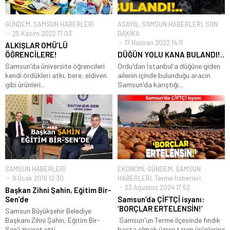
GÜNDEM
,
SAMSUN HABERLERİ
ASAYİŞ
,
SAMSUN HABERLERİ
,
SON
25 Kasım 2022 17:03
DAKİKA
17 Haziran 2022 14:11
ALKIŞLAR OMÜ’LÜ
ÖĞRENCİLERE!
DÜĞÜN YOLU KANA BULANDI!..
Samsun'da üniversite öğrencileri
Ordu'dan İstanbul'a düğüne giden
kendi ördükleri atkı, bere, eldiven
ailenin içinde bulunduğu aracın
gibi ürünleri...
Samsun'da karıştığı...
SAMSUN HABERLERİ
EKONOMİ
,
GÜNDEM
,
SAMSUN
9 Ocak 2019 12:30
HABERLERİ
,
Terme haberleri
23 Ağustos 2024 17:52
Başkan Zihni Şahin, Eğitim Bir-
Sen’de
Samsun’da ÇİFTÇİ isyanı:
‘BORÇLAR ERTELENSİN!’
Samsun Büyükşehir Belediye
Başkanı Zihni Şahin, Eğitim Bir-
Samsun'un Terme ilçesinde fındık
Sen'i ziyaret etti.
başta olmak üzere tarım ürünlerine