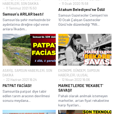
HABERLERİ
,
SON DAKİKA
11 Ocak 2020 15:58
11 Temmuz 2021 15:50
Atakum Belediyesi’ne Ödül
Samsun’u ARILAR bastı!
Samsun Gazeteciler Cemiyeti'nin
Samsun'da şehir merkezinde bir
10 Ocak Çalışan Gazeteciler
aydınlatma direğine oğul veren
Günü'nde düzenlediği "Milli...
arılara İlkadım...
ASAYİŞ
,
SAMSUN HABERLERİ
,
SON
EKONOMİ
,
GÜNDEM
,
SAMSUN
DAKİKA
HABERLERİ
,
ULUSAL
22 Haziran 2021 16:24
12 Nisan 2022 16:06
PATPAT FACİASI!
MARKETLERDE ‘REKABET’
SAVAŞI!
Samsun’da patpat diye tabir
edilen tarım aracının devrilmesi
Pahalı olarak anılmak istemeyen
sonucu meydana...
marketler, artan fiyat rekabetine
karşı fiyatları...