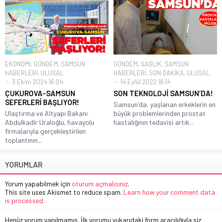
EKONOMİ
,
GÜNDEM
,
SAMSUN
GÜNDEM
,
SAĞLIK
,
SAMSUN
HABERLERİ
,
ULUSAL
HABERLERİ
,
SON DAKİKA
,
ULUSAL
3 Ekim 2024 16:04
14 Eylül 2022 16:14
ÇUKUROVA-SAMSUN
SON TEKNOLOJİ SAMSUN’DA!
SEFERLERİ BAŞLIYOR!
Samsun'da, yaşlanan erkeklerin en
Ulaştırma ve Altyapı Bakanı
büyük problemlerinden prostat
Abdulkadir Uraloğlu, havayolu
hastalığının tedavisi artık...
firmalarıyla gerçekleştirilen
toplantının...
YORUMLAR
Yorum yapabilmek için
oturum açmalısınız
.
This site uses Akismet to reduce spam.
Learn how your comment data
is processed.
Henüz yorum yapılmamış. İlk yorumu yukarıdaki form aracılığıyla siz