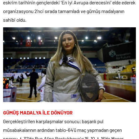
eskrim tarihinin gençlerdeki ‘En iyi Avrupa derecesini’ elde ederek
organizasyonu 2’nci sırada tamamladı ve gümüş madalyanın
sahibi oldu.
GÜMÜŞ MADALYA İLE DÖNÜYOR
Gerçekleştirilen karşılaşmalar sonucu; başarılı pul
müsabakalarının ardından tablo-64’ü maç yapmadan geçen
sporcu, t-32’de Rus Alina Pastukhova’yı 15-10, t-16’da Macar