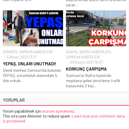
zarar...
GÜNDEM
,
SAMSUN HABERLERİ
ASAYİŞ
,
BAFRA HABERLERİ
,
5 Nisan 2023 17:27
SAMSUN HABERLERİ
30 Kasım 2021 16:07
YEPAŞ, ONLARI UNUTMADI!
KORKUNÇ ÇARPIŞMA
Genel merkezi Samsun'da bulunan
YEPAŞ, sorumluluk alanındaki 5
Samsun’un Bafra ilçesinde
ilde sokak...
meydana gelen zincirleme trafik
kazasında 2 kişi...
YORUMLAR
Yorum yapabilmek için
oturum açmalısınız
.
This site uses Akismet to reduce spam.
Learn how your comment data
is processed.