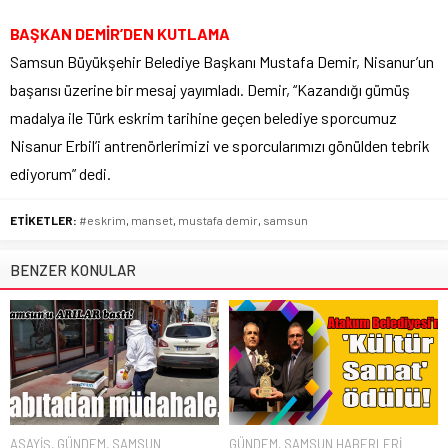
BAŞKAN DEMİR’DEN KUTLAMA
Samsun Büyükşehir Belediye Başkanı Mustafa Demir, Nisanur’un
başarısı üzerine bir mesaj yayımladı. Demir, “Kazandığı gümüş
madalya ile Türk eskrim tarihine geçen belediye sporcumuz
Nisanur Erbil’i antrenörlerimizi ve sporcularımızı gönülden tebrik
ediyorum” dedi.
ETİKETLER:
#eskrim
,
manset
,
mustafa demir
,
samsun
BENZER KONULAR
ASAYİŞ
,
GÜNDEM
,
SAMSUN
GÜNDEM
,
SAMSUN HABERLERİ