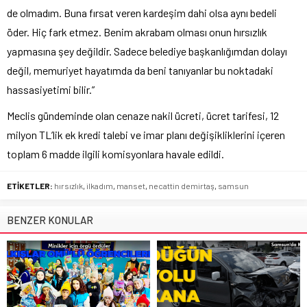
de olmadım. Buna fırsat veren kardeşim dahi olsa aynı bedeli
öder. Hiç fark etmez. Benim akrabam olması onun hırsızlık
yapmasına şey değildir. Sadece belediye başkanlığımdan dolayı
değil, memuriyet hayatımda da beni tanıyanlar bu noktadaki
hassasiyetimi bilir.”
Meclis gündeminde olan cenaze nakil ücreti, ücret tarifesi, 12
milyon TL’lik ek kredi talebi ve imar planı değişikliklerini içeren
toplam 6 madde ilgili komisyonlara havale edildi.
ETİKETLER:
hırsızlık
,
ilkadım
,
manset
,
necattin demirtaş
,
samsun
BENZER KONULAR