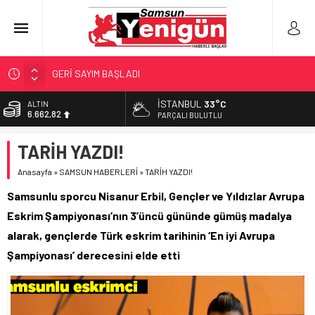
GERİ SAYIM BAŞLADI
SAMSUNSPOR’DA HEDEF 5’İNCİLİK!
İSTANBUL
33°C
ALTIN
6.662,82
‘BAFRA’YA YATIRIM YAPIN!’
PARÇALI BULUTLU
İŞTE FINDIK FİYATI!
BİST
TARİH YAZDI!
13.779,39
YÖNETİCİ SEÇERKEN YAPILAN EN BÜYÜK HATALAR
Anasayfa
»
SAMSUN HABERLERİ
»
TARİH YAZDI!
DOLAR
47,6961
Samsunlu sporcu Nisanur Erbil, Gençler ve Yıldızlar Avrupa
EURO
Eskrim Şampiyonası’nın 3’üncü gününde gümüş madalya
55,1808
alarak, gençlerde Türk eskrim tarihinin ‘En iyi Avrupa
Şampiyonası’ derecesini elde etti