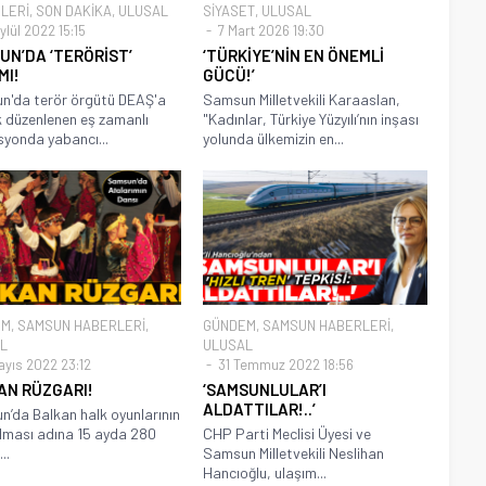
LERİ
,
SON DAKİKA
,
ULUSAL
SİYASET
,
ULUSAL
lül 2022 15:15
7 Mart 2026 19:30
UN’DA ‘TERÖRİST’
‘TÜRKİYE’NİN EN ÖNEMLİ
MI!
GÜCÜ!’
n'da terör örgütü DEAŞ'a
Samsun Milletvekili Karaaslan,
k düzenlenen eş zamanlı
"Kadınlar, Türkiye Yüzyılı’nın inşası
yonda yabancı...
yolunda ülkemizin en...
EM
,
SAMSUN HABERLERİ
,
GÜNDEM
,
SAMSUN HABERLERİ
,
L
ULUSAL
ayıs 2022 23:12
31 Temmuz 2022 18:56
AN RÜZGARI!
‘SAMSUNLULAR’I
ALDATTILAR!..’
’da Balkan halk oyunlarının
lması adına 15 ayda 280
CHP Parti Meclisi Üyesi ve
..
Samsun Milletvekili Neslihan
Hancıoğlu, ulaşım...