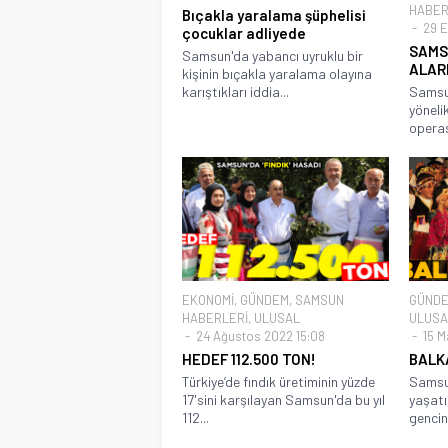
HABER
Bıçakla yaralama şüphelisi
29 Ey
çocuklar adliyede
SAMS
Samsun'da yabancı uyruklu bir
ALAR
kişinin bıçakla yaralama olayına
karıştıkları iddia...
Samsu
yöneli
operas
EKONOMİ
,
GÜNDEM
,
SAMSUN
GÜND
HABERLERİ
,
ULUSAL
ULUSA
24 Ağustos 2022 15:08
15 M
HEDEF 112.500 TON!
BALK
Türkiye’de fındık üretiminin yüzde
Samsun
17'sini karşılayan Samsun'da bu yıl
yaşatı
112...
gencin.