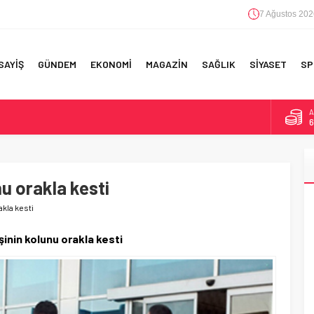
7 Ağustos 202
SAYİŞ
GÜNDEM
EKONOMİ
MAGAZİN
SAĞLIK
SİYASET
SP
A
6
F 5’İNCİLİK!
B
1
IN!’
nu orakla kesti
D
4
 YAPILAN EN BÜYÜK HATALAR
akla kesti
E
5
işinin kolunu orakla kesti