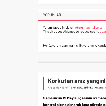
YORUMLAR
Yorum yapabilmek için
oturum açmalısınız
.
This site uses Akismet to reduce spam.
Lear
Henüz yorum yapılmamış. İlk yorumu yukarıdaki
Korkutan anız yangınl
Anasayfa
»
19 MAYIS HABERLERİ
»
Korkutan anı
Samsun’un 19 Mayıs ilçesinin iki maha
kontrol altına alınarak kısa sürede 