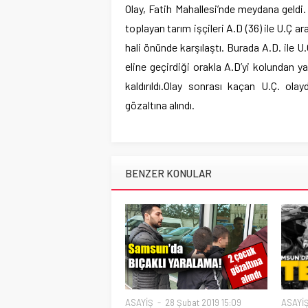
Olay, Fatih Mahallesi’nde meydana geldi.
toplayan tarım işçileri A.D (36) ile U.Ç 
hali önünde karşılaştı. Burada A.D. ile
eline geçirdiği orakla A.D’yi kolundan 
kaldırıldı.Olay sonrası kaçan U.Ç. olay
gözaltına alındı.
BENZER KONULAR
ASAYİŞ
28 Şubat 2019 15:09
ASAYİ