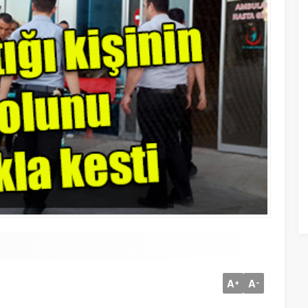
A
A
+
-