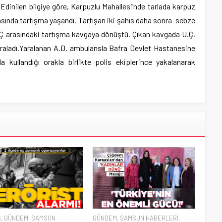
 Edinilen bilgiye göre, Karpuzlu Mahallesi’nde tarlada karpuz
arasında tartışma yaşandı. Tartışan iki şahıs daha sonra sebze
 U.Ç arasındaki tartışma kavgaya dönüştü. Çıkan kavgada U.Ç.
yaraladı.Yaralanan A.D. ambulansla Bafra Devlet Hastanesine
da kullandığı orakla birlikte polis ekiplerince yakalanarak
Ş
,
GÜNDEM
,
SAMSUN
GÜNDEM
,
SAMSUN HABERLERİ
,