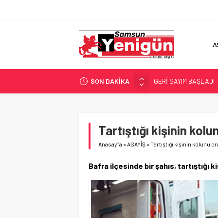
A
SON DAKİKA
GERİ SAYIM BAŞLADI
SAMSUNSPOR’DA HEDE
‘BAFRA’YA YATIRIM YAP
İŞTE FINDIK FİYATI!
Tartıştığı kişinin kolu
YÖNETİCİ SEÇERKEN
Anasayfa
»
ASAYİŞ
»
Tartıştığı kişinin kolunu or
Bafra ilçesinde bir şahıs, tartıştığı k