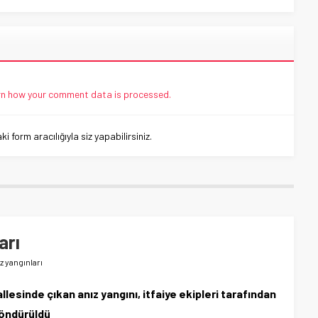
n how your comment data is processed.
 form aracılığıyla siz yapabilirsiniz.
arı
z yangınları
llesinde çıkan anız yangını, itfaiye ekipleri tarafından
söndürüldü