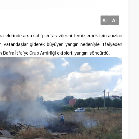
A
A
+
-
llelerinde arsa sahipleri arazilerini temizlemek için anızları
an vatandaşlar giderek büyüyen yangın nedeniyle itfaiyeden
 Bafra İtfaiye Grup Amirliği ekipleri, yangını söndürdü.