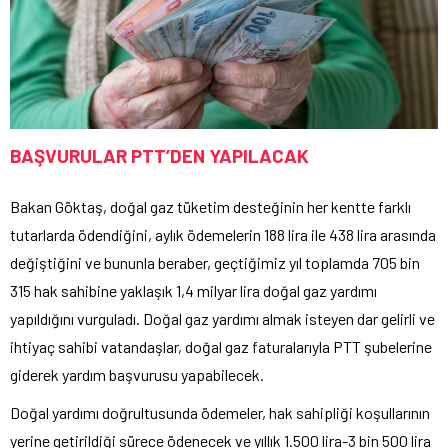
BAŞVURULAR PTT’DEN YAPILACAK
Bakan Göktaş, doğal gaz tüketim desteğinin her kentte farklı
tutarlarda ödendiğini, aylık ödemelerin 188 lira ile 438 lira arasında
değiştiğini ve bununla beraber, geçtiğimiz yıl toplamda 705 bin
315 hak sahibine yaklaşık 1,4 milyar lira doğal gaz yardımı
yapıldığını vurguladı. Doğal gaz yardımı almak isteyen dar gelirli ve
ihtiyaç sahibi vatandaşlar, doğal gaz faturalarıyla PTT şubelerine
giderek yardım başvurusu yapabilecek.
Doğal yardımı doğrultusunda ödemeler, hak sahipliği koşullarının
yerine getirildiği sürece ödenecek ve yıllık 1.500 lira-3 bin 500 lira