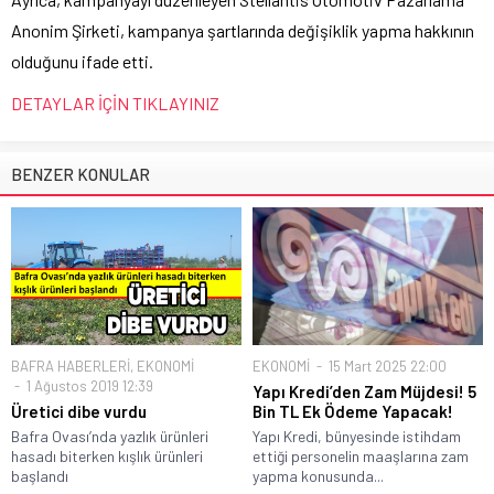
Anonim Şirketi, kampanya şartlarında değişiklik yapma hakkının
olduğunu ifade etti.
DETAYLAR İÇİN TIKLAYINIZ
BENZER KONULAR
BAFRA HABERLERİ
,
EKONOMİ
EKONOMİ
15 Mart 2025 22:00
1 Ağustos 2019 12:39
Yapı Kredi’den Zam Müjdesi! 5
Üretici dibe vurdu
Bin TL Ek Ödeme Yapacak!
Bafra Ovası’nda yazlık ürünleri
Yapı Kredi, bünyesinde istihdam
hasadı biterken kışlık ürünleri
ettiği personelin maaşlarına zam
başlandı
yapma konusunda...