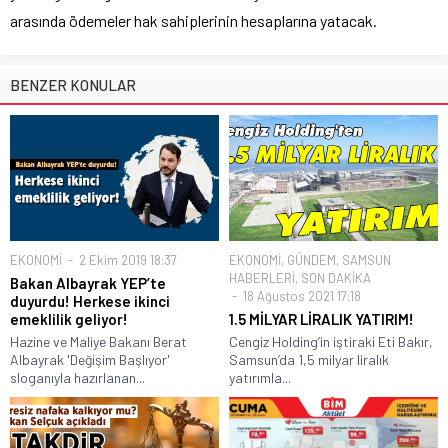
arasında ödemeler hak sahiplerinin hesaplarına yatacak.
BENZER KONULAR
EKONOMİ
2 Ekim 2019 18:37
EKONOMİ
,
GÜNDEM
,
SAMSUN
HABERLERİ
,
SON DAKİKA
Bakan Albayrak YEP’te
18 Ağustos 2021 17:18
duyurdu! Herkese ikinci
emeklilik geliyor!
1.5 MİLYAR LİRALIK YATIRIM!
Hazine ve Maliye Bakanı Berat
Cengiz Holding’in iştiraki Eti Bakır,
Albayrak 'Değişim Başlıyor'
Samsun’da 1,5 milyar liralık
sloganıyla hazırlanan...
yatırımla...