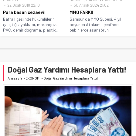
22 Ocak 2018 22:10
30 Aralık 2024 21:02
Para basan cezaevi!
MMO FARKI!
Bafra İlçesi'nde hükümlülerin
Samsun'da MMO Şubesi, 4 yıl
çalıştığı ayakkabı, marangoz,
boyunca Atakum İlçesi'nde
PVC, demir doğrama, plastik...
onbinlerce asansörün...
Doğal Gaz Yardımı Hesaplara Yattı!
Anasayfa
»
EKONOMİ
»
Doğal Gaz Yardımı Hesaplara Yattı!