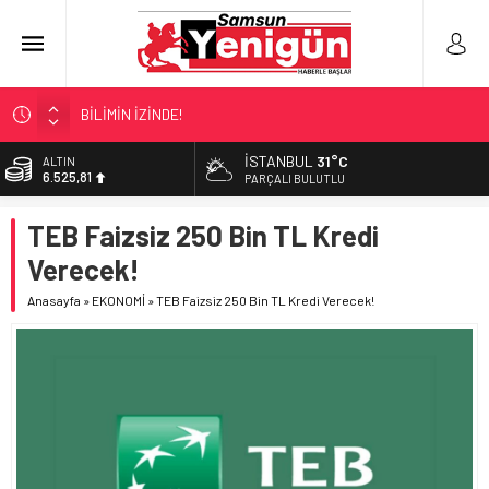
BİLİMİN İZİNDE!
TIR’A ‘ZEHİR’ BASKINI!
İSTANBUL
31°C
ALTIN
6.525,81
FECİ SON!
PARÇALI BULUTLU
UÇURUMDA CAN PAZARI!
BİST
TEB Faizsiz 250 Bin TL Kredi
13.703,13
SAMSUN YANACAK!
Verecek!
DOLAR
47,5932
Anasayfa
»
EKONOMİ
»
TEB Faizsiz 250 Bin TL Kredi Verecek!
EURO
55,0919