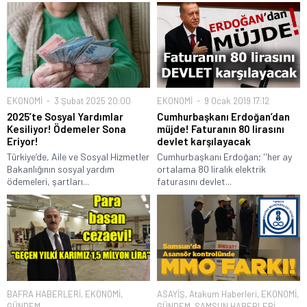
EKONOMİ
3 Şubat 2025 20:00
EKONOMİ
9 Ocak 2019 17:12
2025’te Sosyal Yardımlar
Cumhurbaşkanı Erdoğan’dan
Kesiliyor! Ödemeler Sona
müjde! Faturanın 80 lirasını
Eriyor!
devlet karşılayacak
Türkiye’de, Aile ve Sosyal Hizmetler
Cumhurbaşkanı Erdoğan; ''her ay
Bakanlığının sosyal yardım
ortalama 80 liralık elektrik
ödemeleri, şartları...
faturasını devlet...
BAFRA HABERLERİ
,
EKONOMİ
,
ASAYİŞ
,
Atakum Haberleri
,
EKONOMİ
,
GÜNDEM
GÜNDEM
,
SAMSUN HABERLERİ