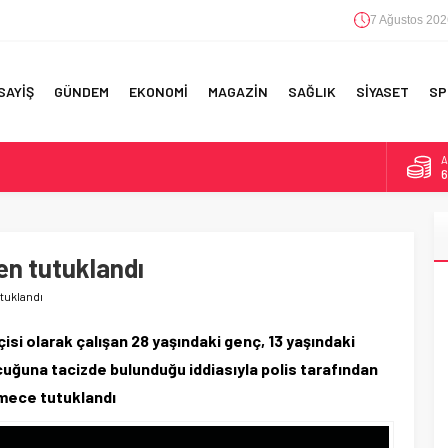
7 Ağustos 202
SAYİŞ
GÜNDEM
EKONOMİ
MAGAZİN
SAĞLIK
SİYASET
SP
A
6
F 5’İNCİLİK!
B
1
IN!’
den tutuklandı
D
4
 YAPILAN EN BÜYÜK HATALAR
utuklandı
E
5
isi olarak çalışan 28 yaşındaki genç, 13 yaşındaki
ocuğuna tacizde bulunduğu iddiasıyla polis tarafından
emece tutuklandı