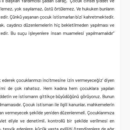
İl Başkan Yardımcısı Şadan Saraç, “Çocuk cinsel şiddet ve
ilemez, yok sayılamaz, üstü örtülemez. Ve hukuken bunların
tedir. Çünkü yaşanan çocuk istismarları bizi kahretmektedir.
k, caydırıcı düzenlemelerin hiç bekletilmeden yapılması ve
edir. Bu suçu işleyenlere insan muamelesi yapılmamalıdır”
ket ederek çocuklarımızı incitmesine izin vermeyeceğiz’ diyen
imi de çok rahatsız. Hem kadına hem çocuklara yapılan
iddetin ve istismarın gittikçe büyüdüğünü görüyoruz. Bunun
lmamasıdır. Çocuk istismarı ile ilgili kanunlar, mahkemelerin
imkan vermeyecek şekilde yeniden düzenlenmeli. Çocuklarımıza
vlet eliyle ve denetimli, kontrollü bir şekilde verilmesi en
 teşvik edenlere, küçük yaşta evliliği özendirenlere de ağır