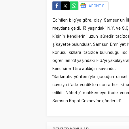
ABONE OL
Edinilen bilgiye göre, olay, Samsun’un 
meydana geldi. 13 yaşındaki N.Y. ve S.Ç. 
kişinin kendilerini uzun süredir tacizde
şikayette bulundular. Samsun Emniyet 
konusu kızlara tacizde bulunduğu iddia
öğrenilen 28 yaşındaki F.G.’yi yakalayara
kendisine iftira atıldığını savundu.
“Sarkıntılık yöntemiyle çocuğun cinse
savcıya ifade verdikten sonra her iki 
edildi. Nöbetçi mahkemeye ifade veren 
Samsun Kapalı Cezaevine gönderildi.