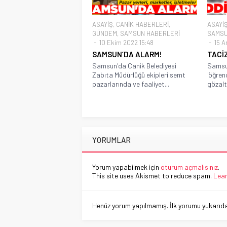
ASAYİŞ
,
CANİK HABERLERİ
,
ASAYİ
GÜNDEM
,
SAMSUN HABERLERİ
SAMSU
10 Ekim 2022 15:48
15 Ar
SAMSUN’DA ALARM!
TACİZ
Samsun'da Canik Belediyesi
Samsun
Zabıta Müdürlüğü ekipleri semt
'öğrenc
pazarlarında ve faaliyet...
gözaltı
YORUMLAR
Yorum yapabilmek için
oturum açmalısınız
.
This site uses Akismet to reduce spam.
Lear
Henüz yorum yapılmamış. İlk yorumu yukarıdaki