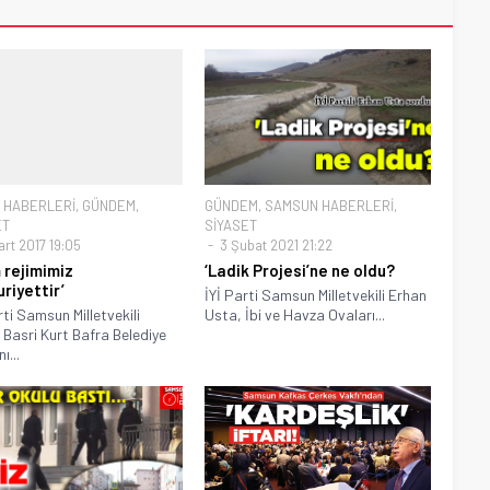
 HABERLERİ
,
GÜNDEM
,
GÜNDEM
,
SAMSUN HABERLERİ
,
ET
SİYASET
rt 2017 19:05
3 Şubat 2021 21:22
m rejimimiz
‘Ladik Projesi’ne ne oldu?
riyettir’
İYİ Parti Samsun Milletvekili Erhan
ti Samsun Milletvekili
Usta, İbi ve Havza Ovaları...
Basri Kurt Bafra Belediye
ı...