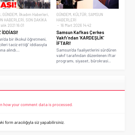
Ş
,
GÜNDEM
,
İlkadım Haberleri
,
GÜNDEM
,
KÜLTÜR
,
SAMSUN
N HABERLERİ
,
SON DAKİKA
HABERLERİ
alık 2021 16:01
16 Mart 2026 14:42
 İDDİASI!
Samsun Kafkas Çerkes
Vakfı’ndan ‘KARDEŞLİK’
’da bir ilkokul öğretmeni,
İFTARI!
ileri taciz ettiği' iddiasıyla
na alındı....
Samsun’da faaliyetlerini sürdüren
vakıf tarafından düzenlenen iftar
programı, siyaset, bürokrasi...
n how your comment data is processed.
 form aracılığıyla siz yapabilirsiniz.