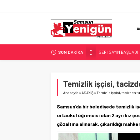
A
SON DAKİKA
GERİ SAYIM BAŞLADI
SAMSUNSPOR’DA HEDE
‘BAFRA’YA YATIRIM YAP
İŞTE FINDIK FİYATI!
Temizlik işçisi, taciz
YÖNETİCİ SEÇERKEN
Anasayfa
»
ASAYİŞ
»
Temizlik işçisi, tacizden t
Samsun’da bir belediyede temizlik işç
ortaokul öğrencisi olan 2 ayrı kız ç
gözaltına alınarak, çıkarıldığı mahk