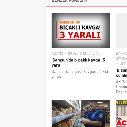
BENZER KONULAR
ASAYİŞ
28 Aralık 2018 10:48
BAFRA
SİYAS
Samsun’da bıçaklı kavga: 3
31 Ma
yaralı
‘Bizi
Samsun'da bıçaklı kavgada 3 kişi
cumhu
yaralandı.
AK Par
Hasan 
Başkan