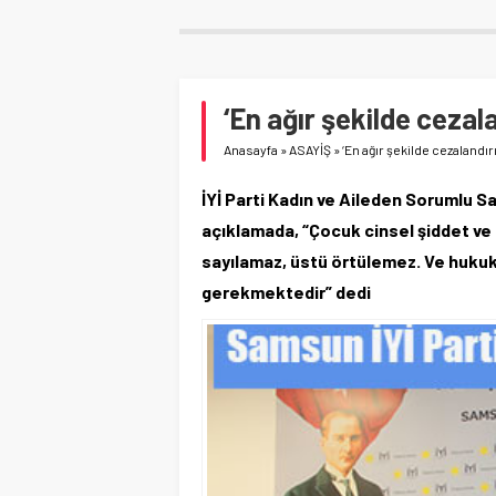
‘En ağır şekilde cezala
Anasayfa
»
ASAYİŞ
»
‘En ağır şekilde cezalandırı
İYİ Parti Kadın ve Aileden Sorumlu S
açıklamada, “Çocuk cinsel şiddet ve 
sayılamaz, üstü örtülemez. Ve hukuke
gerekmektedir” dedi