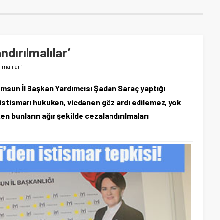
ndırılmalılar’
lmalılar’
amsun İl Başkan Yardımcısı Şadan Saraç yaptığı
istismarı hukuken, vicdanen göz ardı edilemez, yok
n bunların ağır şekilde cezalandırılmaları