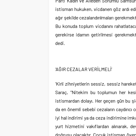
Parti Kadın ve Aileden Sorumlu Samsun 
istismarı hukuken, vicdanen göz ardı ed
ağır şekilde cezalandırılmaları gerekmek
Bu konuda toplum vicdanını rahatlataca
gerekirse idamın getirilmesi gerekmekt
dedi.
‘AĞIR CEZALAR VERİLMELİ’
‘Kirli zihniyetlerin sessiz, sessiz hare
Saraç, “Nitekim bu toplumun her kes
istismardan dolayı. Her geçen gün bu ş
da en önemli sebebi cezaların caydırıcı o
iyi hal indirimi ya da ceza indirimine 
yurt hizmetini vakıflardan alınarak, de
doğrusu olacaktır. Çocuk istismarı öven,