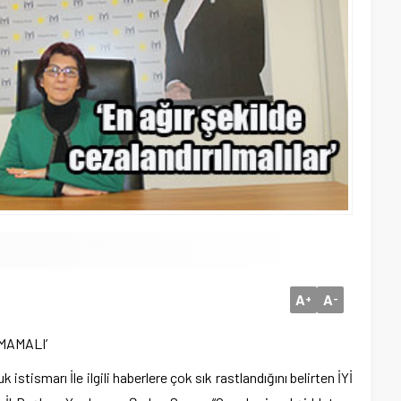
A
A
+
-
MAMALI’
ismarı İle ilgili haberlere çok sık rastlandığını belirten İYİ