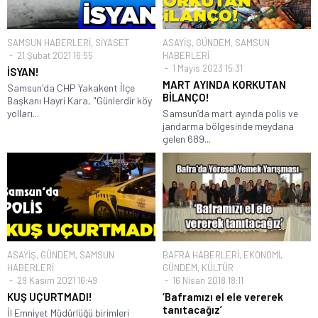
SAMSUN HABERLERİ
,
SİYASET
ASAYİŞ
,
GÜNDEM
,
SAMSUN
21 Şubat 2021 16:55
HABERLERİ
1 Mayıs 2023 15:31
İSYAN!
MART AYINDA KORKUTAN
Samsun'da CHP Yakakent İlçe
BİLANÇO!
Başkanı Hayri Kara, "Günlerdir köy
yolları...
Samsun’da mart ayında polis ve
jandarma bölgesinde meydana
gelen 689...
ASAYİŞ
,
GÜNDEM
,
SAMSUN
BAFRA HABERLERİ
,
EKONOMİ
,
HABERLERİ
GÜNDEM
,
KÜLTÜR
29 Kasım 2021 16:49
16 Nisan 2018 18:11
KUŞ UÇURTMADI!
‘Baframızı el ele vererek
tanıtacağız’
İl Emniyet Müdürlüğü birimleri