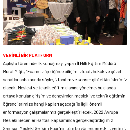
VERİMLİ BİR PLATFORM
Açılışta töreninde ilk konuşmayı yapan İl Milli Eğitim Müdürü
Murat Yiğit, “Fuarımız içeriğinde bilişim, ziraat, hukuk ve güzel
sanatlar sahalarında söyleşi, tanıtım ve konser gibi etkinliklerimiz
olacak. Mesleki ve teknik eğitim alanına yönelme, bu alanda
ortaya konulan girişim ve deneyimler, mesleki ve teknik eğitimin
öğrencilerimize hangi kapıları açacağı ile ilgili önemli
enformasyon çalışmalarımız gerçekleştirilecek. 2022 Avrupa
Mesleki Beceriler Haftası kapsamında gerçekleştirdiğimiz
Samsun Mesleki Gelişim Fuarı’nın tüm bu yönlerden etkili, verimli,