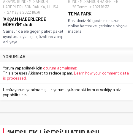
ASAYİŞ
,
GÜNDEM
,
SAMSUN
GÜNDEM
,
SAMSUN HABERLERİ
HABERLERİ
,
SON DAKİKA
,
ULUSAL
29 Temmuz 2021 19:33
27 Mayıs 2022 18:36
TEMA PARK!
‘AKŞAM HABERLERDE
Karadeniz Bölgesi’nin en uzun
GÖREYİM’ dedi!
zipline hattını ve içerisinde birçok
Samsun'da ele geçen paket paket
macera...
uyuşturucuyla ilgili gözaltına alınıp
adliyeye...
YORUMLAR
Yorum yapabilmek için
oturum açmalısınız
.
This site uses Akismet to reduce spam.
Learn how your comment data
is processed.
Henüz yorum yapılmamış. İlk yorumu yukarıdaki form aracılığıyla siz
yapabilirsiniz.
‘MESLEK LİSESİ’ HATIRASI!