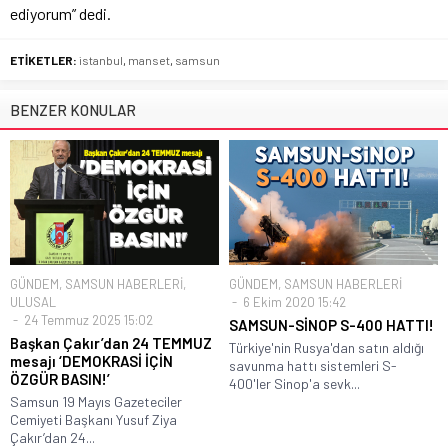
ediyorum” dedi.
ETİKETLER:
istanbul
,
manset
,
samsun
BENZER KONULAR
GÜNDEM
,
SAMSUN HABERLERİ
,
GÜNDEM
,
SAMSUN HABERLERİ
ULUSAL
6 Ekim 2020 15:42
24 Temmuz 2025 15:02
SAMSUN-SİNOP S-400 HATTI!
Başkan Çakır’dan 24 TEMMUZ
Türkiye'nin Rusya'dan satın aldığı
mesajı ‘DEMOKRASİ İÇİN
savunma hattı sistemleri S-
ÖZGÜR BASIN!’
400'ler Sinop'a sevk...
Samsun 19 Mayıs Gazeteciler
Cemiyeti Başkanı Yusuf Ziya
Çakır’dan 24...