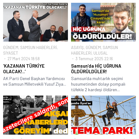
GÜNDEM
,
SAMSUN HABERLERİ
,
ASAYİŞ
,
GÜNDEM
,
SAMSUN
SİYASET
HABERLERİ
,
ULUSAL
27 Mart 2024 18:58
3 Temmuz 2025 22:16
‘KAZANAN TÜRKİYE
Samsun’da HİÇ UĞRUNA
OLACAK!..’
ÖLDÜRÜLDÜLER!
AK Parti Genel Başkan Yardımcısı
Samsun’da muhtarlık seçimi
ve Samsun Milletvekili Yusuf Ziya...
husumetinden dolayı pompalı
tüfekle 2 kardeşi öldüren...