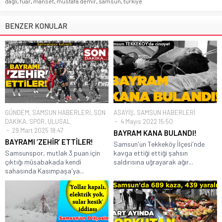
dağlı
,
fuar
,
manset
,
mustafa demir
,
samsun
,
türkiye
BENZER KONULAR
GÜNDEM
,
SAMSUN HABERLERİ
,
SON
ASAYİŞ
,
SAMSUN HABERLERİ
DAKİKA
,
SPOR
,
ULUSAL
4 Mayıs 2022 15:50
29 Mart 2025 18:47
BAYRAM KANA BULANDI!
BAYRAMI ‘ZEHİR’ ETTİLER!
Samsun'un Tekkeköy İlçesi'nde
Samsunspor, mutlak 3 puan için
kavga ettiği ettiği şahsın
çıktığı müsabakada kendi
saldırısına uğrayarak ağır...
sahasında Kasımpaşa'ya...