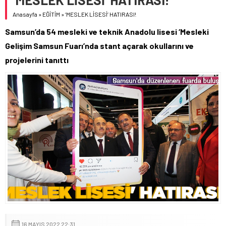
Anasayfa
»
EĞİTİM
»
‘MESLEK LİSESİ’ HATIRASI!
Samsun’da 54 mesleki ve teknik Anadolu lisesi ‘Mesleki
Gelişim Samsun Fuarı’nda stant açarak okullarını ve
projelerini tanıttı
16 MAYIS 2022 22:31