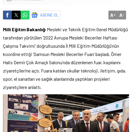
A
A
ABONE OL
+
-
Milli Eğitim Bakanlığ
ı Mesleki ve Teknik Eğitim Genel Müdürlüğü
tarafından yürütülen ‘2022 Avrupa Mesleki Beceriler Haftası
Çalışma Takvimi’ doğrultusunda İl Milli Eğitim Müdürlüğü’nün
koordine ettiği ‘Samsun Mesleki Beceriler Fuarı’ başladı. Ömer
Halis Demir Çok Amaçlı Salonu’nda düzenlenen fuar, kapılarını
ziyaretçilerine açtı. Fuara katılan okullar teknoloji, iletişim, gıda,
spor, el sanatları ve sağlık alanlarında yaptıkları projeleri
ziyaretçilere anlattı.