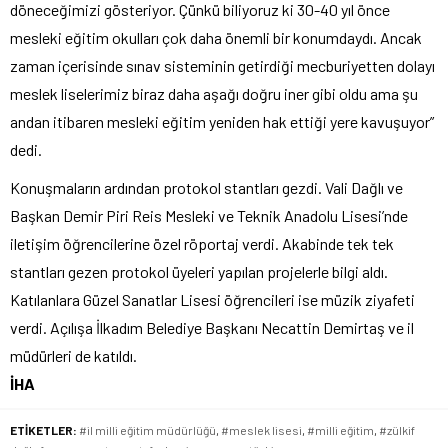
döneceğimizi gösteriyor. Çünkü biliyoruz ki 30-40 yıl önce
mesleki eğitim okulları çok daha önemli bir konumdaydı. Ancak
zaman içerisinde sınav sisteminin getirdiği mecburiyetten dolayı
meslek liselerimiz biraz daha aşağı doğru iner gibi oldu ama şu
andan itibaren mesleki eğitim yeniden hak ettiği yere kavuşuyor”
dedi.
Konuşmaların ardından protokol stantları gezdi. Vali Dağlı ve
Başkan Demir Piri Reis Mesleki ve Teknik Anadolu Lisesi’nde
iletişim öğrencilerine özel röportaj verdi. Akabinde tek tek
stantları gezen protokol üyeleri yapılan projelerle bilgi aldı.
Katılanlara Güzel Sanatlar Lisesi öğrencileri ise müzik ziyafeti
verdi. Açılışa İlkadım Belediye Başkanı Necattin Demirtaş ve il
müdürleri de katıldı.
İHA
ETİKETLER:
#il milli eğitim müdürlüğü
,
#meslek lisesi
,
#milli eğitim
,
#zülkif