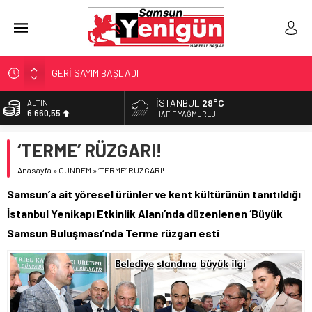
GERİ SAYIM BAŞLADI
SAMSUNSPOR’DA HEDEF 5’İNCİLİK!
İSTANBUL
29°C
ALTIN
6.660,55
‘BAFRA’YA YATIRIM YAPIN!’
HAFIF YAĞMURLU
İŞTE FINDIK FİYATI!
BİST
‘TERME’ RÜZGARI!
13.779,39
YÖNETİCİ SEÇERKEN YAPILAN EN BÜYÜK HATALAR
Anasayfa
»
GÜNDEM
»
‘TERME’ RÜZGARI!
DOLAR
47,7111
Samsun’a ait yöresel ürünler ve kent kültürünün tanıtıldığı
EURO
İstanbul Yenikapı Etkinlik Alanı’nda düzenlenen ‘Büyük
55,1881
Samsun Buluşması’nda Terme rüzgarı esti