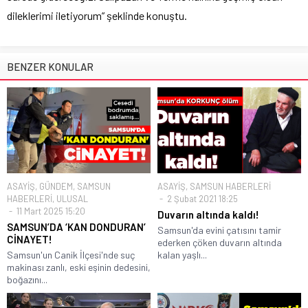
dileklerimi iletiyorum” şeklinde konuştu.
BENZER KONULAR
ASAYİŞ
,
GÜNDEM
,
SAMSUN
ASAYİŞ
,
SAMSUN HABERLERİ
HABERLERİ
,
ULUSAL
2 Şubat 2021 18:25
11 Mart 2025 15:20
Duvarın altında kaldı!
SAMSUN’DA ‘KAN DONDURAN’
Samsun'da evini çatısını tamir
CİNAYET!
ederken çöken duvarın altında
Samsun'un Canik İlçesi'nde suç
kalan yaşlı...
makinası zanlı, eski eşinin dedesini,
boğazını...