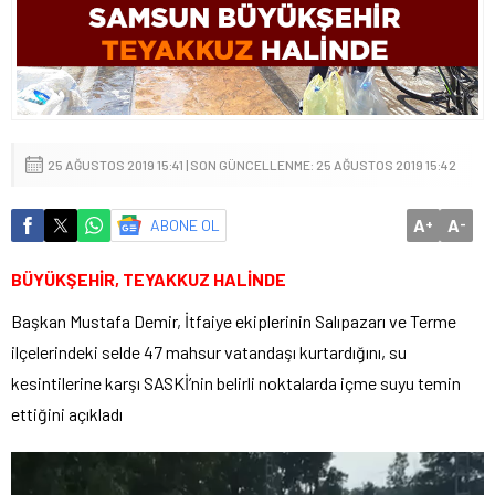
25 AĞUSTOS 2019 15:41 | SON GÜNCELLENME: 25 AĞUSTOS 2019 15:42
A
A
ABONE OL
+
-
BÜYÜKŞEHİR, TEYAKKUZ HALİNDE
Başkan Mustafa Demir, İtfaiye ekiplerinin Salıpazarı ve Terme
ilçelerindeki selde 47 mahsur vatandaşı kurtardığını, su
kesintilerine karşı SASKİ’nin belirli noktalarda içme suyu temin
ettiğini açıkladı
Video