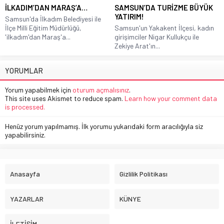
İLKADIM’DAN MARAŞ’A…
SAMSUN’DA TURİZME BÜYÜK
YATIRIM!
Samsun'da İlkadım Belediyesi ile
İlçe Milli Eğitim Müdürlüğü,
Samsun'un Yakakent İlçesi, kadın
'ilkadım'dan Maraş'a...
girişimciler Nigar Kullukçu ile
Zekiye Arat'ın...
YORUMLAR
Yorum yapabilmek için
oturum açmalısınız
.
This site uses Akismet to reduce spam.
Learn how your comment data
is processed.
Henüz yorum yapılmamış. İlk yorumu yukarıdaki form aracılığıyla siz
yapabilirsiniz.
Anasayfa
Gizlilik Politikası
YAZARLAR
KÜNYE
İLETİŞİM