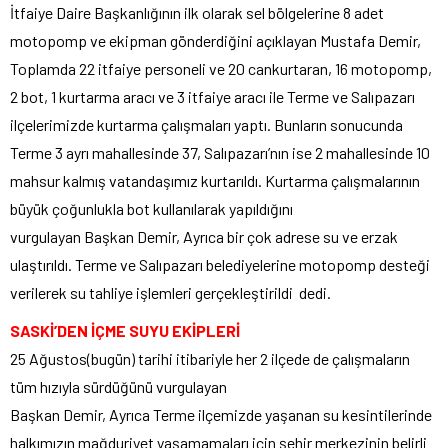
İtfaiye Daire Başkanlığının ilk olarak sel bölgelerine 8 adet
motopomp ve ekipman gönderdiğini açıklayan Mustafa Demir,
Toplamda 22 itfaiye personeli ve 20 cankurtaran, 16 motopomp,
2 bot, 1 kurtarma aracı ve 3 itfaiye aracı ile Terme ve Salıpazarı
ilçelerimizde kurtarma çalışmaları yaptı. Bunların sonucunda
Terme 3 ayrı mahallesinde 37, Salıpazarı’nın ise 2 mahallesinde 10
mahsur kalmış vatandaşımız kurtarıldı. Kurtarma çalışmalarının
büyük çoğunlukla bot kullanılarak yapıldığını
vurgulayan Başkan Demir, Ayrıca bir çok adrese su ve erzak
ulaştırıldı. Terme ve Salıpazarı belediyelerine motopomp desteği
verilerek su tahliye işlemleri gerçekleştirildi dedi.
SASKİ’DEN İÇME SUYU EKİPLERİ
25 Ağustos(bugün) tarihi itibariyle her 2 ilçede de çalışmaların
tüm hızıyla sürdüğünü vurgulayan
Başkan Demir, Ayrıca Terme ilçemizde yaşanan su kesintilerinde
halkımızın mağduriyet yaşamamaları için şehir merkezinin belirli