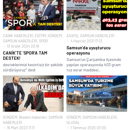
CANİK HABERLERİ
,
EĞİTİM
,
GÜNDEM
,
ASAYİŞ
,
SAMSUN HABERLERİ
SAMSUN HABERLERİ
,
SPOR
4 Haziran 2021 17:13
13 Aralık 2024 20:18
Samsun’da uyuşturucu
CANİK’TE ‘SPOR’A TAM
operasyonu
DESTEK!
Samsun'un Çarşamba ilçesinde
desteklerimizi kesintisiz bir şekilde
yapılan operasyonda 403 gram
sürdürüyoruz" dedi
toz esrar maddesi...
GÜNDEM
,
İlkadım Haberleri
,
SAMSUN
GÜNDEM
,
SAMSUN HABERLERİ
,
HABERLERİ
ULUSAL
16 Mart 2023 17:11
1 Temmuz 2025 07:00