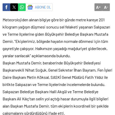
A
A
ABONE OL
+
-
Meteorolojiden alınan bilgiye göre bir günde metre kareye 201
kilogram yağışın düşmesi sonucu sel felaketi yaşanan Salıpazarı
ve Terme ilçelerine giden Büyükşehir Belediye Başkanı Mustafa
Demir, “Ekiplerimiz, bölgede hayatın normale dönmesi için tüm
gayretiyle çalışıyor. Halkımızın yaşadığı mağduriyet giderilecek,
yaralar sarılacak” açıklamasında bulundu.
Başkan Mustafa Demir, beraberinde Büyükşehir Belediyesi
Başkanvekili Nihat Soğuk, Genel Sekreter İlhan Bayram, Fen İşleri
Daire Başkanı Metin Köksal, SASKİ Genel Müdürü Fatih Yıldız ile
birlikte Salıpazarı ve Terme ilçelerinde incelemelerde bulundu.
Salıpazarı Belediye Başkanı Halil Akgül ve Terme Belediye
Başkanı Ali Kılıç’tan selin yol açtığı hasar durumuyla ilgili bilgileri
alan Başkan Mustafa Demir, tüm ekiplerin koordineli bir şekilde
çalışmalarını sürdürdüğünü ifade etti.