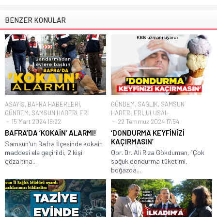
BENZER KONULAR
ASAYİŞ
,
BAFRA HABERLERİ
,
GÜNDEM
,
SAĞLIK
,
SAMSUN
GÜNDEM
,
SAMSUN HABERLERİ
HABERLERİ
,
ULUSAL
15 Mart 2024 16:22
22 Temmuz 2024 17:54
BAFRA’DA ‘KOKAİN’ ALARMI!
‘DONDURMA KEYFİNİZİ
KAÇIRMASIN’
Samsun'un Bafra İlçesinde kokain
maddesi ele geçirildi, 2 kişi
Opr. Dr. Ali Rıza Gökduman, “Çok
gözaltına...
soğuk dondurma tüketimi,
boğazda...