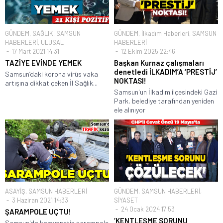
GÜNDEM
,
SAĞLIK
,
SAMSUN
GÜNDEM
,
İlkadım Haberleri
,
SAMSUN
HABERLERİ
,
ULUSAL
HABERLERİ
17 Mart 2021 14:31
12 Ekim 2025 22:46
TAZİYE EVİNDE YEMEK
Başkan Kurnaz çalışmaları
denetledi İLKADIM’A ‘PRESTİJ’
Samsun’daki korona virüs vaka
NOKTASI!
artışına dikkat çeken İl Sağlık...
Samsun'un İlkadım ilçesindeki Gazi
Park, belediye tarafından yeniden
ele alınıyor
ASAYİŞ
,
SAMSUN HABERLERİ
GÜNDEM
,
SAMSUN HABERLERİ
,
3 Haziran 2021 14:33
SİYASET
24 Ocak 2024 17:53
ŞARAMPOLE UÇTU!
‘KENTLEŞME SORUNU
Samsun'da kamyonetin şarampole