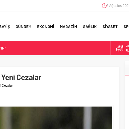
6 Ağustos 202
SAYİŞ
GÜNDEM
EKONOMİ
MAGAZİN
SAĞLIK
SİYASET
SP
A
IN!’
6
B
1
ANSFER!
IM!
 Yeni Cezalar
D
4
F 5’İNCİLİK!
i Cezalar
E
5