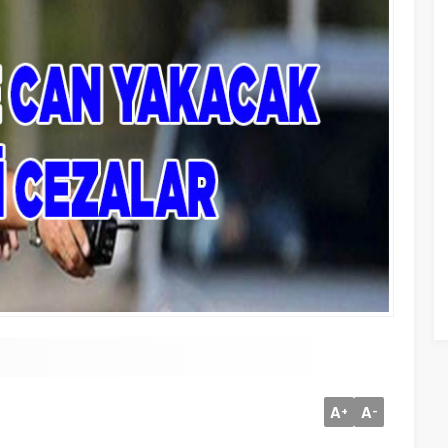
A
A
+
-