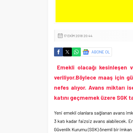
17 EKIM 2018 20:44
ABONE OL
Emekli olacağı kesinleşen 
veriliyor.
Böylece maaş için gü
nefes alıyor. Avans miktarı i
katını geçmemek üzere SGK tar
Yeni emekli olanlara sağlanan avans imk
3 katı kadar faizsiz avans alabilecek. E
Güvenlik Kurumu (SGK) önemli bir imkan