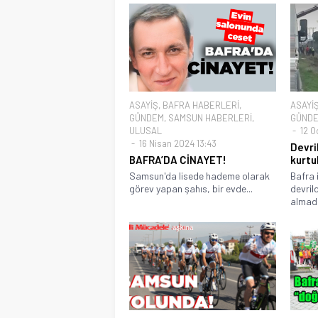
ASAYİŞ
,
BAFRA HABERLERİ
,
ASAYİ
GÜNDEM
,
SAMSUN HABERLERİ
,
GÜND
ULUSAL
12 O
16 Nisan 2024 13:43
Devri
BAFRA’DA CİNAYET!
kurtu
Samsun'da lisede hademe olarak
Bafra 
görev yapan şahıs, bir evde...
devril
almad