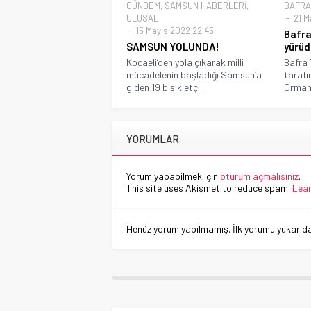
GÜNDEM
,
SAMSUN HABERLERİ
,
BAFRA
ULUSAL
21 M
15 Mayıs 2022 22:45
Bafra
SAMSUN YOLUNDA!
yürüd
Kocaeli’den yola çıkarak milli
Bafra 
mücadelenin başladığı Samsun’a
tarafı
giden 19 bisikletçi...
Ormanc
YORUMLAR
Yorum yapabilmek için
oturum açmalısınız
.
This site uses Akismet to reduce spam.
Lear
Henüz yorum yapılmamış. İlk yorumu yukarıdaki