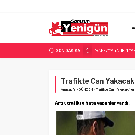
A
SON DAKİKA
‘BAFRA’YA YATIRIM YAP
İŞTE FINDIK FİYATI!
SAMSUNSPOR’DA TR
ALAÇAM’A ‘DEV’ YATIR
Trafikte Can Yakacak
SAMSUNSPOR’DA HEDE
Anasayfa
»
GÜNDEM
»
Trafikte Can Yakacak Yen
Artık trafikte hata yapanlar yandı.