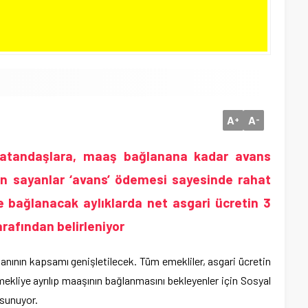
A
A
+
-
vatandaşlara, maaş bağlanana kadar avans
n sayanlar ‘avans’ ödemesi sayesinde rahat
se bağlanacak aylıklarda net asgari ücretin 3
afından belirleniyor
anının kapsamı genişletilecek. Tüm emekliler, asgari ücretin
mekliye ayrılıp maaşının bağlanmasını bekleyenler için Sosyal
 sunuyor.