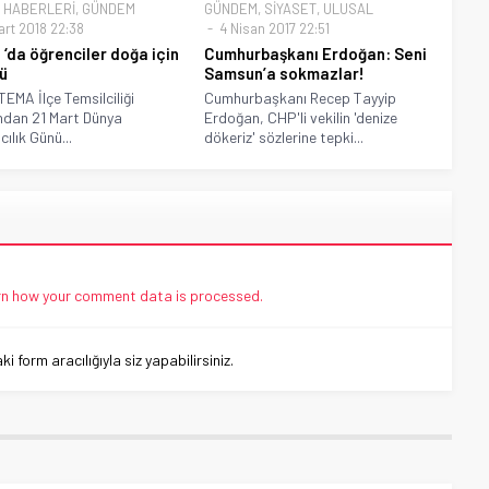
 HABERLERİ
,
GÜNDEM
GÜNDEM
,
SİYASET
,
ULUSAL
art 2018 22:38
4 Nisan 2017 22:51
 ‘da öğrenciler doğa için
Cumhurbaşkanı Erdoğan: Seni
ü
Samsun’a sokmazlar!
TEMA İlçe Temsilciliği
Cumhurbaşkanı Recep Tayyip
ndan 21 Mart Dünya
Erdoğan, CHP'li vekilin 'denize
ılık Günü...
dökeriz' sözlerine tepki...
n how your comment data is processed.
 form aracılığıyla siz yapabilirsiniz.