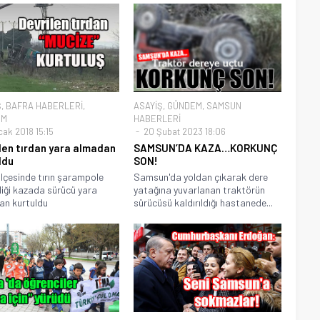
Ş
,
BAFRA HABERLERİ
,
ASAYİŞ
,
GÜNDEM
,
SAMSUN
EM
HABERLERİ
cak 2018 15:15
20 Şubat 2023 18:06
len tırdan yara almadan
SAMSUN’DA KAZA…KORKUNÇ
ldu
SON!
ilçesinde tırın şarampole
Samsun'da yoldan çıkarak dere
diği kazada sürücü yara
yatağına yuvarlanan traktörün
an kurtuldu
sürücüsü kaldırıldığı hastanede...