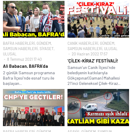
BAFRA HABERLERİ
,
GÜNDEM
,
CANİK HABERLERİ
,
GÜNDEM
,
SAMSUN HABERLERİ
,
SİYASET
,
SAMSUN HABERLERİ
,
ULUSAL
ULUSAL
20 Haziran 2022 17:57
8 Temmuz 2021 17:40
‘ÇİLEK-KİRAZ’ FESTİVALİ!
Ali Babacan, BAFRA’da
Samsun'un Canik İlçesi'nde
2 günlük Samsun programına
belediyenin katkılarıyla
Bafra İlçesi'nde esnaf turu ile
Gökçepınar(Gaman) Mahallesi
başlayan...
21'inci Geleneksel Çilek-Kiraz...
BAFRA HABERLERİ
,
GÜNDEM
,
ASAYİŞ
,
GÜNDEM
,
SAMSUN