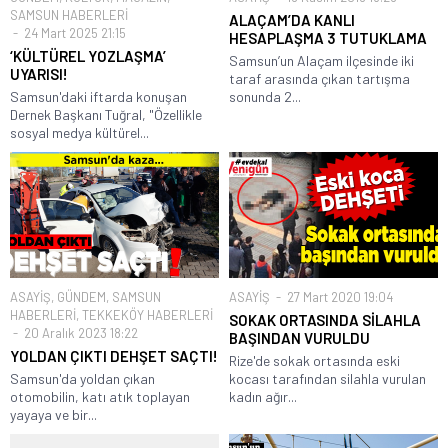
SAMSUN HABERLERİ
ALAÇAM’DA KANLI
24 Mart 2025 21:15
HESAPLAŞMA 3 TUTUKLAMA
‘KÜLTÜREL YOZLAŞMA’
Samsun’un Alaçam ilçesinde iki
UYARISI!
taraf arasında çıkan tartışma
Samsun'daki iftarda konuşan
sonunda 2...
Dernek Başkanı Tuğral, "Özellikle
sosyal medya kültürel...
ASAYİŞ
,
GÜNDEM
,
SAMSUN
ASAYİŞ
27 Mart 2020 19:04
HABERLERİ
,
TEKKEKÖY HABERLERİ
SOKAK ORTASINDA SİLAHLA
20 Aralık 2023 18:22
BAŞINDAN VURULDU
YOLDAN ÇIKTI DEHŞET SAÇTI!
Rize'de sokak ortasında eski
Samsun'da yoldan çıkan
kocası tarafından silahla vurulan
otomobilin, katı atık toplayan
kadın ağır...
yayaya ve bir...