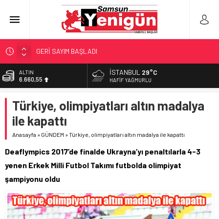
GERİ SAYIM BAŞLADI
SAMSUNSPOR’DA HEDEF 5’İNCİLİK!
İSTANBUL
29°C
ALTIN
6.660,55
‘BAFRA’YA YATIRIM YAPIN!’
HAFIF YAĞMURLU
İŞTE FINDIK FİYATI!
BİST
Türkiye, olimpiyatları altın madalya
13.779,39
YÖNETİCİ SEÇERKEN YAPILAN EN BÜYÜK HATALAR
ile kapattı
DOLAR
47,7111
Anasayfa
»
GÜNDEM
»
Türkiye, olimpiyatları altın madalya ile kapattı
EURO
Deaflympics 2017’de finalde Ukrayna’yı penaltılarla 4-3
55,1881
yenen Erkek Milli Futbol Takımı futbolda olimpiyat
şampiyonu oldu