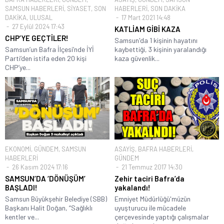
SAMSUN HABERLERİ
,
SİYASET
,
SON
HABERLERİ
,
SON DAKİKA
DAKİKA
,
ULUSAL
17 Mart 2021 14:48
27 Eylül 2024 17:43
KATLİAM GİBİ KAZA
CHP’YE GEÇTİLER!
Samsun'da 1 kişinin hayatını
Samsun’un Bafra İlçesi’nde İYİ
kaybettiği, 3 kişinin yaralandığı
Parti’den istifa eden 20 kişi
kaza güvenlik...
CHP’ye...
EKONOMİ
,
GÜNDEM
,
SAMSUN
ASAYİŞ
,
BAFRA HABERLERİ
,
HABERLERİ
GÜNDEM
26 Kasım 2024 17:16
21 Temmuz 2017 14:30
SAMSUN’DA ‘DÖNÜŞÜM’
Zehir taciri Bafra’da
BAŞLADI!
yakalandı!
Samsun Büyükşehir Belediye (SBB)
Emniyet Müdürlüğü'müzün
Başkanı Halit Doğan, “Sağlıklı
uyuşturucu ile mücadele
kentler ve...
çerçevesinde yaptığı çalışmalar