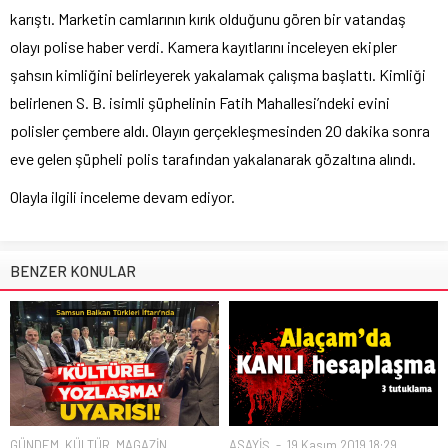
karıştı. Marketin camlarının kırık olduğunu gören bir vatandaş
olayı polise haber verdi. Kamera kayıtlarını inceleyen ekipler
şahsın kimliğini belirleyerek yakalamak çalışma başlattı. Kimliği
belirlenen S. B. isimli şüphelinin Fatih Mahallesi’ndeki evini
polisler çembere aldı. Olayın gerçekleşmesinden 20 dakika sonra
eve gelen şüpheli polis tarafından yakalanarak gözaltına alındı.
Olayla ilgili inceleme devam ediyor.
BENZER KONULAR
GÜNDEM
,
KÜLTÜR
,
MAGAZİN
,
ASAYİŞ
19 Kasım 2019 18:29