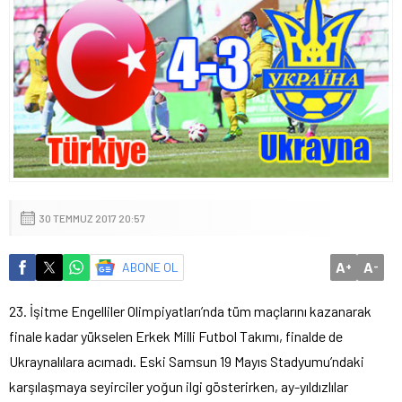
30 TEMMUZ 2017 20:57
A
A
ABONE OL
+
-
23. İşitme Engelliler Olimpiyatları’nda tüm maçlarını kazanarak
finale kadar yükselen Erkek Milli Futbol Takımı, finalde de
Ukraynalılara acımadı. Eski Samsun 19 Mayıs Stadyumu’ndaki
karşılaşmaya seyirciler yoğun ilgi gösterirken, ay-yıldızlılar