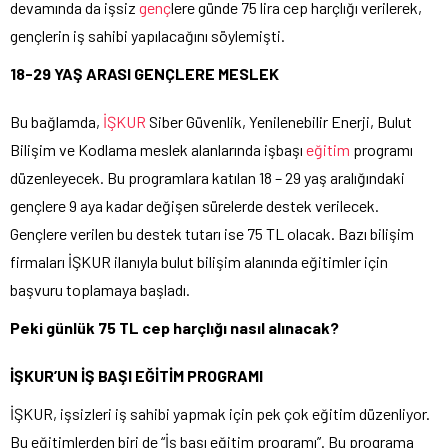
devamında da işsiz
genç
lere günde 75 lira cep harçlığı verilerek,
gençlerin iş sahibi yapılacağını söylemişti.
18-29 YAŞ ARASI GENÇLERE MESLEK
Bu bağlamda,
İŞKUR
Siber Güvenlik, Yenilenebilir Enerji, Bulut
Bilişim ve Kodlama meslek alanlarında işbaşı
eğitim
programı
düzenleyecek. Bu programlara katılan 18 – 29 yaş aralığındaki
gençlere 9 aya kadar değişen sürelerde destek verilecek.
Gençlere verilen bu destek tutarı ise 75 TL olacak. Bazı bilişim
firmaları İŞKUR ilanıyla bulut bilişim alanında eğitimler için
başvuru toplamaya başladı.
Peki günlük 75 TL cep harçlığı nasıl alınacak?
İŞKUR’UN İŞ BAŞI EĞİTİM PROGRAMI
İŞKUR, işsizleri iş sahibi yapmak için pek çok eğitim düzenliyor.
Bu eğitimlerden biri de “İş başı eğitim programı”. Bu programa