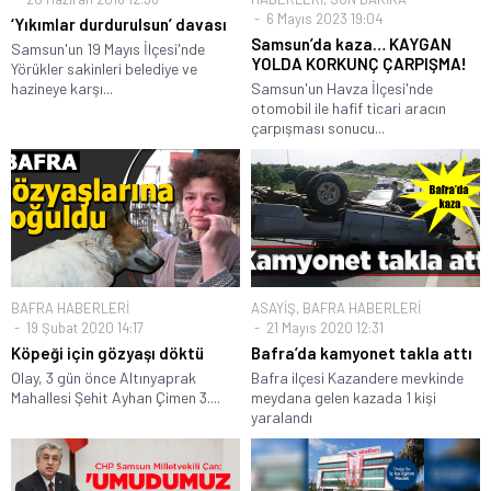
6 Mayıs 2023 19:04
‘Yıkımlar durdurulsun’ davası
Samsun’da kaza… KAYGAN
Samsun'un 19 Mayıs İlçesi'nde
YOLDA KORKUNÇ ÇARPIŞMA!
Yörükler sakinleri belediye ve
hazineye karşı...
Samsun'un Havza İlçesi'nde
otomobil ile hafif ticari aracın
çarpışması sonucu...
BAFRA HABERLERİ
ASAYİŞ
,
BAFRA HABERLERİ
19 Şubat 2020 14:17
21 Mayıs 2020 12:31
Köpeği için gözyaşı döktü
Bafra’da kamyonet takla attı
Olay, 3 gün önce Altınyaprak
Bafra ilçesi Kazandere mevkinde
Mahallesi Şehit Ayhan Çimen 3....
meydana gelen kazada 1 kişi
yaralandı