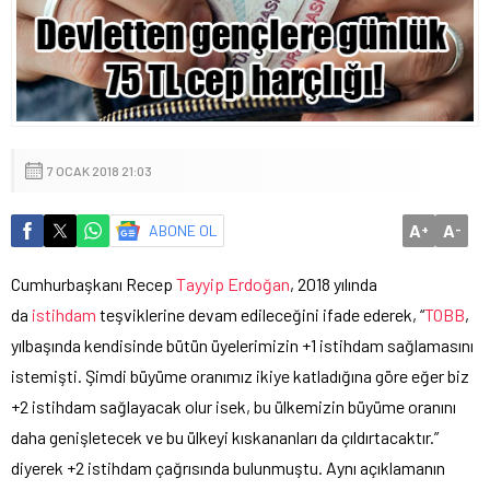
7 OCAK 2018 21:03
A
A
ABONE OL
+
-
Cumhurbaşkanı Recep
Tayyip Erdoğan
, 2018 yılında
da
istihdam
teşviklerine devam edileceğini ifade ederek, “
TOBB
,
yılbaşında kendisinde bütün üyelerimizin +1 istihdam sağlamasını
istemişti. Şimdi büyüme oranımız ikiye katladığına göre eğer biz
+2 istihdam sağlayacak olur isek, bu ülkemizin büyüme oranını
daha genişletecek ve bu ülkeyi kıskananları da çıldırtacaktır.”
diyerek +2 istihdam çağrısında bulunmuştu. Aynı açıklamanın