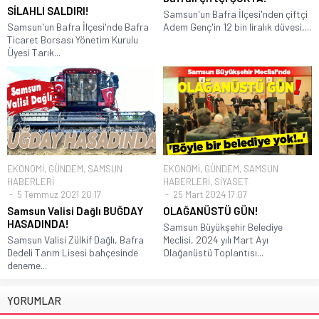
SİLAHLI SALDIRI!
Samsun'un Bafra İlçesi'nden çiftçi
Samsun'un Bafra İlçesi'nde Bafra
Adem Genç'in 12 bin liralık düvesi,...
Ticaret Borsası Yönetim Kurulu
Üyesi Tarık...
EKONOMİ
,
GÜNDEM
,
SAMSUN
EKONOMİ
,
GÜNDEM
,
SAMSUN
HABERLERİ
HABERLERİ
,
SİYASET
5 Temmuz 2021 20:17
25 Mart 2024 17:07
Samsun Valisi Dağlı BUĞDAY
OLAĞANÜSTÜ GÜN!
HASADINDA!
Samsun Büyükşehir Belediye
Samsun Valisi Zülkif Dağlı, Bafra
Meclisi, 2024 yılı Mart Ayı
Dedeli Tarım Lisesi bahçesinde
Olağanüstü Toplantısı...
deneme...
YORUMLAR