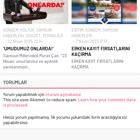
GÜNDEM
,
KÜLTÜR
,
SAMSUN
EĞİTİM
,
GÜNDEM
,
SAMSUN
HABERLERİ
,
SİYASET
,
TEKNOLOJİ
HABERLERİ
22 Nisan 2025 22:14
7 Nisan 2023 17:12
‘UMUDUMUZ ONLARDA!’
ERKEN KAYIT FIRSATLARINI
KAÇIRMA
Samsun Milletvekili Murat Çan, “23
Nisan; umutlarımız ve aydınlık
ERKEN KAYIT FIRSATLARINI
yarınlarımızın...
KAÇIRMA
YORUMLAR
Yorum yapabilmek için
oturum açmalısınız
.
This site uses Akismet to reduce spam.
Learn how your comment data
is processed.
Henüz yorum yapılmamış. İlk yorumu yukarıdaki form aracılığıyla siz
yapabilirsiniz.