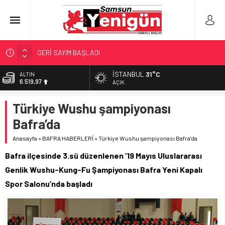
GERİ SAYIM BAŞLADI
SAMSUNSPOR’DA HEDEF 5’İNCİLİK!
İSTANBUL
31°C
ALTIN
6.519,97
‘BAFRA’YA YATIRIM YAPIN!’
AÇIK
İŞTE FINDIK FİYATI!
BİST
Türkiye Wushu şampiyonası
13.798,82
YÖNETİCİ SEÇERKEN YAPILAN EN BÜYÜK HATALAR
Bafra’da
DOLAR
47,7025
Anasayfa
»
BAFRA HABERLERİ
»
Türkiye Wushu şampiyonası Bafra’da
EURO
Bafra ilçesinde 3.sü düzenlenen ’19 Mayıs Uluslararası
55,0112
Genlik Wushu-Kung-Fu Şampiyonası Bafra Yeni Kapalı
Spor Salonu’nda başladı