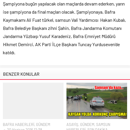
Şampiyona bugün yapılacak olan maçlarda devam ederken, yarın
ise şampiyona da final maçları olacak. Şampiyonaya, Bafra
Kaymakamı Ali Fuat türkel, samsun Vali Yardımcısı Hakan Kubalı,
Bafra Belediye Başkanı zihni Şahin, Bafra Jandarma Komutanı
Jandarma Yüzbaşı Yusuf Karadeniz, Bafra Emniyet Müdürü
Hikmet Demirci, AK Parti İLçe Başkanı Tuncay Yurduseven’de
katıldı.
BENZER KONULAR
BAFRA HABERLERİ
,
GÜNDEM
ASAYİŞ
,
GÜNDEM
,
SAMSUN
20 Haziran 2016 12:38
HABERLERİ
,
SON DAKİKA