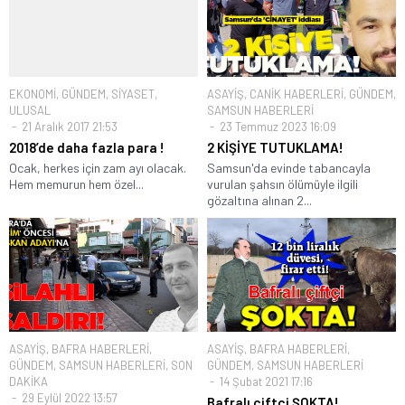
EKONOMİ
,
GÜNDEM
,
SİYASET
,
ASAYİŞ
,
CANİK HABERLERİ
,
GÜNDEM
,
ULUSAL
SAMSUN HABERLERİ
21 Aralık 2017 21:53
23 Temmuz 2023 16:09
2018’de daha fazla para !
2 KİŞİYE TUTUKLAMA!
Ocak, herkes için zam ayı olacak.
Samsun'da evinde tabancayla
Hem memurun hem özel...
vurulan şahsın ölümüyle ilgili
gözaltına alınan 2...
ASAYİŞ
,
BAFRA HABERLERİ
,
ASAYİŞ
,
BAFRA HABERLERİ
,
GÜNDEM
,
SAMSUN HABERLERİ
,
SON
GÜNDEM
,
SAMSUN HABERLERİ
DAKİKA
14 Şubat 2021 17:16
29 Eylül 2022 13:57
Bafralı çiftçi ŞOKTA!