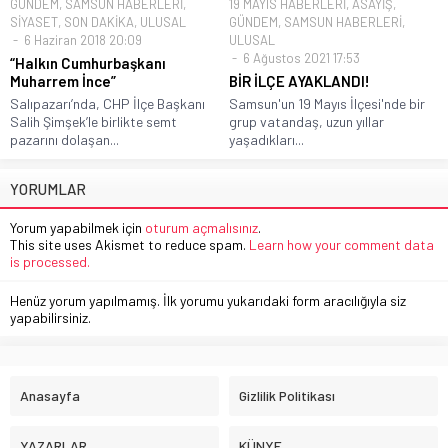
GÜNDEM
,
SAMSUN HABERLERİ
,
19 MAYIS HABERLERİ
,
ASAYİŞ
,
SİYASET
,
SON DAKİKA
,
ULUSAL
GÜNDEM
,
SAMSUN HABERLERİ
,
6 Haziran 2018 20:09
ULUSAL
6 Ağustos 2021 17:53
“Halkın Cumhurbaşkanı
Muharrem İnce”
BİR İLÇE AYAKLANDI!
Salıpazarı’nda, CHP İlçe Başkanı
Samsun'un 19 Mayıs İlçesi'nde bir
Salih Şimşek’le birlikte semt
grup vatandaş, uzun yıllar
pazarını dolaşan...
yaşadıkları...
YORUMLAR
Yorum yapabilmek için
oturum açmalısınız
.
This site uses Akismet to reduce spam.
Learn how your comment data
is processed.
Henüz yorum yapılmamış. İlk yorumu yukarıdaki form aracılığıyla siz
yapabilirsiniz.
Anasayfa
Gizlilik Politikası
YAZARLAR
KÜNYE