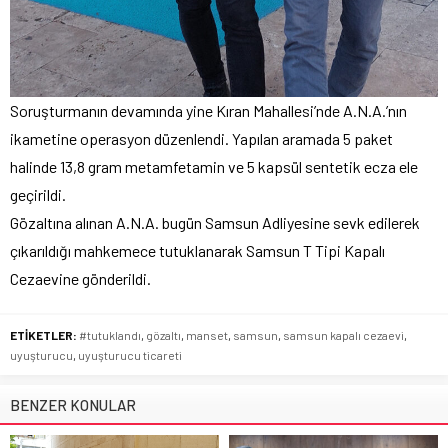
Soruşturmanın devamında yine Kıran Mahallesi’nde A.N.A.’nın
ikametine operasyon düzenlendi. Yapılan aramada 5 paket
halinde 13,8 gram metamfetamin ve 5 kapsül sentetik ecza ele
geçirildi.
Gözaltına alınan A.N.A. bugün Samsun Adliyesine sevk edilerek
çıkarıldığı mahkemece tutuklanarak Samsun T Tipi Kapalı
Cezaevine gönderildi.
ETİKETLER:
#tutuklandı
,
gözaltı
,
manset
,
samsun
,
samsun kapalı cezaevi
,
uyuşturucu
,
uyuşturucu ticareti
BENZER KONULAR