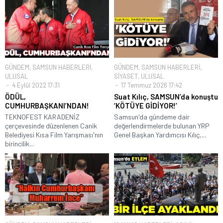
GÜNDEM
,
SAMSUN HABERLERİ
,
GÜNDEM
,
SAMSUN HABERLERİ
,
ULUSAL
SİYASET
,
ULUSAL
4 Eylül 2022 17:31
17 Temmuz 2026 17:42
ÖDÜL,
Suat Kılıç, SAMSUN’da konuştu
CUMHURBAŞKANI’NDAN!
‘KÖTÜYE GİDİYOR!’
TEKNOFEST KARADENİZ
Samsun'da gündeme dair
çerçevesinde düzenlenen Canik
değerlendirmelerde bulunan YRP
Belediyesi Kısa Film Yarışması'nın
Genel Başkan Yardımcısı Kılıç,...
birincilik...