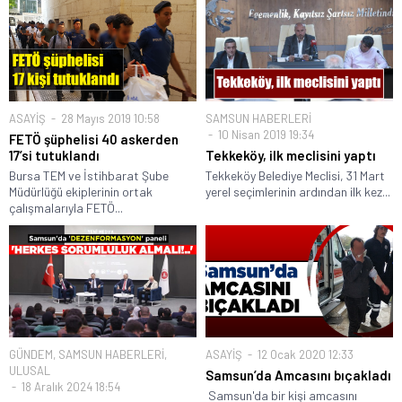
ASAYİŞ
28 Mayıs 2019 10:58
SAMSUN HABERLERİ
10 Nisan 2019 19:34
FETÖ şüphelisi 40 askerden
17’si tutuklandı
Tekkeköy, ilk meclisini yaptı
Bursa TEM ve İstihbarat Şube
Tekkeköy Belediye Meclisi, 31 Mart
Müdürlüğü ekiplerinin ortak
yerel seçimlerinin ardından ilk kez...
çalışmalarıyla FETÖ...
GÜNDEM
,
SAMSUN HABERLERİ
,
ASAYİŞ
12 Ocak 2020 12:33
ULUSAL
Samsun’da Amcasını bıçakladı
18 Aralık 2024 18:54
Samsun'da bir kişi amcasını