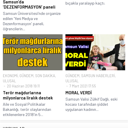
Samsun’da
bıçakla yaralayıp kaçtı.
‘DEZENFORMASYON’ paneli
Samsun Üniversitesi’nde organize
edilen 'Yeni Medya ve
Dezenformasyon' paneli,
öğrencilerin...
EKONOMİ
,
GÜNDEM
,
SON DAKİKA
,
GÜNDEM
,
SAMSUN HABERLERİ
,
ULUSAL
ULUSAL
20 Haziran 2018 19:11
7 Mart 2021 17:55
Terör mağdurlarına
MORAL VERDİ
milyonlarca liralık destek
Samsun Valisi Zülkif Dağlı, eski
Aile ve Sosyal Politikalar
kocası tarafından şiddet
Bakanlığı, terör olaylarından
uygulanan kadının...
etkilenenlere 2018'in 5...