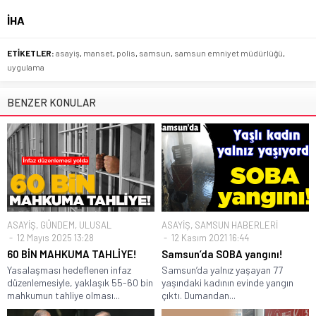
İHA
ETİKETLER:
asayiş
,
manset
,
polis
,
samsun
,
samsun emniyet müdürlüğü
,
uygulama
BENZER KONULAR
ASAYİŞ
,
GÜNDEM
,
ULUSAL
ASAYİŞ
,
SAMSUN HABERLERİ
12 Mayıs 2025 13:28
12 Kasım 2021 16:44
60 BİN MAHKUMA TAHLİYE!
Samsun’da SOBA yangını!
Yasalaşması hedeflenen infaz
Samsun’da yalnız yaşayan 77
düzenlemesiyle, yaklaşık 55-60 bin
yaşındaki kadının evinde yangın
mahkumun tahliye olması...
çıktı. Dumandan...