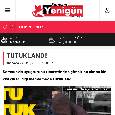
BİLİMİN İZİNDE!
TIR’A ‘ZEHİR’ BASKINI!
İSTANBUL
31°C
ALTIN
6.525,81
FECİ SON!
PARÇALI BULUTLU
UÇURUMDA CAN PAZARI!
BİST
TUTUKLANDI!
13.703,13
SAMSUN YANACAK!
Anasayfa
»
ASAYİŞ
»
TUTUKLANDI!
DOLAR
47,5932
Samsun’da uyuşturucu ticaretinden gözaltına alınan bir
EURO
kişi çıkarıldığı mahkemece tutuklandı
55,0919