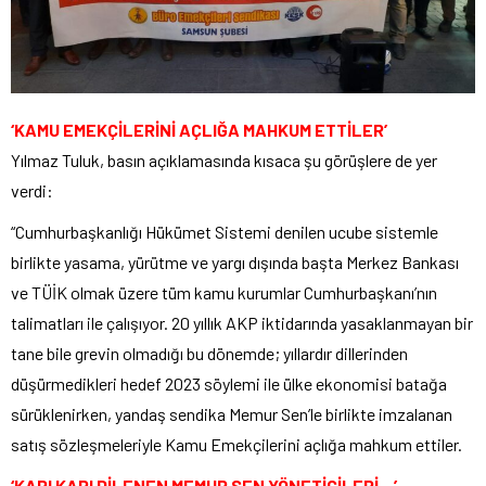
‘KAMU EMEKÇİLERİNİ AÇLIĞA MAHKUM ETTİLER’
Yılmaz Tuluk, basın açıklamasında kısaca şu görüşlere de yer
verdi:
“Cumhurbaşkanlığı Hükümet Sistemi denilen ucube sistemle
birlikte yasama, yürütme ve yargı dışında başta Merkez Bankası
ve TÜİK olmak üzere tüm kamu kurumlar Cumhurbaşkanı’nın
talimatları ile çalışıyor. 20 yıllık AKP iktidarında yasaklanmayan bir
tane bile grevin olmadığı bu dönemde; yıllardır dillerinden
düşürmedikleri hedef 2023 söylemi ile ülke ekonomisi batağa
sürüklenirken, yandaş sendika Memur Sen’le birlikte imzalanan
satış sözleşmeleriyle Kamu Emekçilerini açlığa mahkum ettiler.
‘KAPI KAPI DİLENEN MEMUR SEN YÖNETİCİLERİ…’