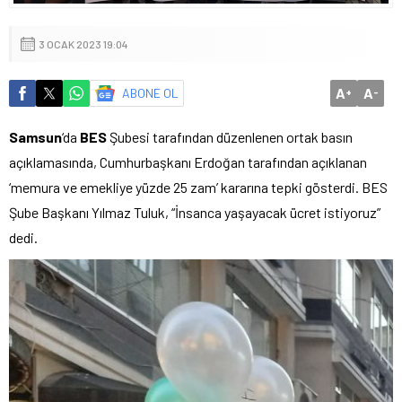
3 OCAK 2023 19:04
A
A
ABONE OL
+
-
Samsun
‘da
BES
Şubesi tarafından düzenlenen ortak basın
açıklamasında, Cumhurbaşkanı Erdoğan tarafından açıklanan
‘memura ve emekliye yüzde 25 zam’ kararına tepki gösterdi. BES
Şube Başkanı Yılmaz Tuluk, “İnsanca yaşayacak ücret istiyoruz”
dedi.