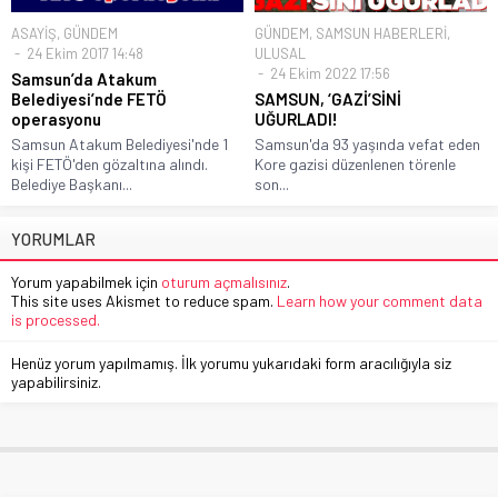
ASAYİŞ
,
GÜNDEM
GÜNDEM
,
SAMSUN HABERLERİ
,
24 Ekim 2017 14:48
ULUSAL
24 Ekim 2022 17:56
Samsun’da Atakum
Belediyesi’nde FETÖ
SAMSUN, ‘GAZİ’SİNİ
operasyonu
UĞURLADI!
Samsun Atakum Belediyesi'nde 1
Samsun'da 93 yaşında vefat eden
kişi FETÖ'den gözaltına alındı.
Kore gazisi düzenlenen törenle
Belediye Başkanı...
son...
YORUMLAR
Yorum yapabilmek için
oturum açmalısınız
.
This site uses Akismet to reduce spam.
Learn how your comment data
is processed.
Henüz yorum yapılmamış. İlk yorumu yukarıdaki form aracılığıyla siz
yapabilirsiniz.