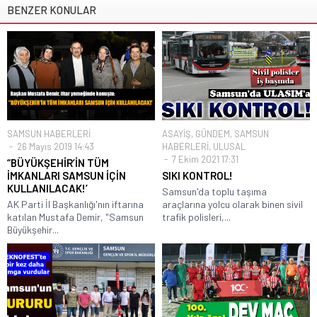
BENZER KONULAR
SAMSUN HABERLERİ
ASAYİŞ
,
GÜNDEM
,
SAMSUN
26 Mayıs 2019 14:43
HABERLERİ
,
ULUSAL
7 Ekim 2021 17:31
“BÜYÜKŞEHİR’İN TÜM
İMKANLARI SAMSUN İÇİN
SIKI KONTROL!
KULLANILACAK!’
Samsun'da toplu taşıma
AK Parti İl Başkanlığı'nın iftarına
araçlarına yolcu olarak binen sivil
katılan Mustafa Demir, "Samsun
trafik polisleri,...
Büyükşehir...