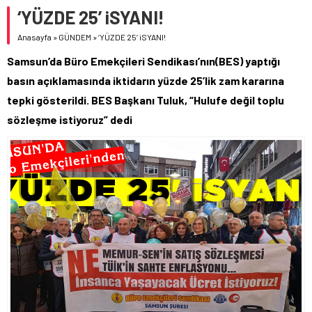
‘YÜZDE 25’ iSYANI!
Anasayfa
»
GÜNDEM
»
‘YÜZDE 25’ iSYANI!
Samsun’da Büro Emekçileri Sendikası’nın(BES) yaptığı
basın açıklamasında iktidarın yüzde 25’lik zam kararına
tepki gösterildi. BES Başkanı Tuluk, “Hulufe değil toplu
sözleşme istiyoruz” dedi