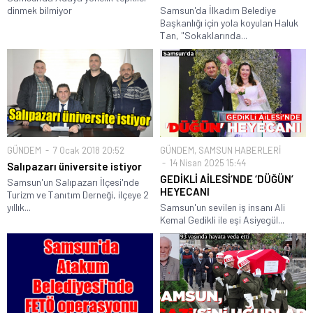
dinmek bilmiyor
Samsun'da İlkadım Belediye
Başkanlığı için yola koyulan Haluk
Tan, "Sokaklarında...
GÜNDEM
7 Ocak 2018 20:52
GÜNDEM
,
SAMSUN HABERLERİ
14 Nisan 2025 15:44
Salıpazarı üniversite istiyor
GEDİKLİ AİLESİ’NDE ‘DÜĞÜN’
Samsun'un Salıpazarı İlçesi'nde
HEYECANI
Turizm ve Tanıtım Derneği, ilçeye 2
yıllık...
Samsun'un sevilen iş insanı Ali
Kemal Gedikli ile eşi Asiyegül...