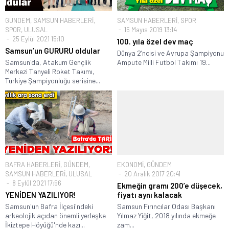
GÜNDEM
,
SAMSUN HABERLERİ
,
SAMSUN HABERLERİ
,
SPOR
SPOR
,
ULUSAL
15 Mayıs 2019 13:14
25 Eylül 2021 15:10
100. yıla özel dev maç
Samsun’un GURURU oldular
Dünya 2’ncisi ve Avrupa Şampiyonu
Samsun'da, Atakum Gençlik
Ampute Milli Futbol Takımı 19...
Merkezi Tanyeli Roket Takımı,
Türkiye Şampiyonluğu serisine...
BAFRA HABERLERİ
,
GÜNDEM
,
EKONOMİ
,
GÜNDEM
SAMSUN HABERLERİ
,
ULUSAL
20 Aralık 2017 20:41
8 Eylül 2021 17:56
Ekmeğin gramı 200’e düşecek,
YENİDEN YAZILIYOR!
fiyatı aynı kalacak
Samsun'un Bafra İlçesi'ndeki
Samsun Fırıncılar Odası Başkanı
arkeolojik açıdan önemli yerleşke
Yılmaz Yiğit, 2018 yılında ekmeğe
İkiztepe Höyüğü'nde kazı...
zam...