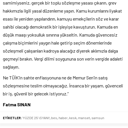
samimiyseniz, gerçek bir toplu sözleşme yasası çıkarın, grev
hakkımızla ilgili yasal düzenleme yapın. Kamu kurumlarını liyakat
esası ile yeniden yapılandırın, kamuyu emekçilerin söz ve karar
sahibi olacağı demokratik bir işleyişe kavuşturun. Kamuda en
düşük maaşı yoksulluk sınırına yükseltin. Kamuda güvencesiz
çalışma biçimlerini yaygın hale getirip seçim dönemlerinde
sözleşmeli çalışanları kadroya alacağız diyerek aklımızla dalga
geçmeyi bırakın. Vergi dilimi soygununa son verin vergide adaleti
sağlayın.
Ne TÜİK’in sahte enflasyonuna ne de Memur Sen’in satış
sözleşmesine teslim olmayacağız. İnsanca bir yaşam, güvenceli
bir iş, güvenli bir gelecek istiyoruz.”
Fatma SINAN
ETİKETLER:
'YÜZDE 25' iSYANI!
,
bes
,
haber
,
kesk
,
manset
,
samsun