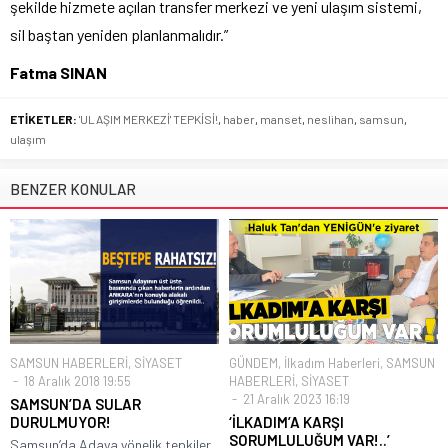
şekilde hizmete açılan transfer merkezi ve yeni ulaşım sistemi,
sil baştan yeniden planlanmalıdır.”
Fatma SINAN
ETİKETLER:
'ULAŞIM MERKEZİ' TEPKİSİ!
,
haber
,
manset
,
neslihan
,
samsun
,
ulaşım
BENZER KONULAR
SAMSUN HABERLERİ
,
SİYASET
GÜNDEM
,
İlkadım Haberleri
,
SAMSUN
18 Aralık 2018 19:55
HABERLERİ
,
SİYASET
21 Aralık 2023 16:19
SAMSUN’DA SULAR
DURULMUYOR!
‘İLKADIM’A KARŞI
SORUMLULUĞUM VAR!..’
Samsun’da Adaya yönelik tepkiler