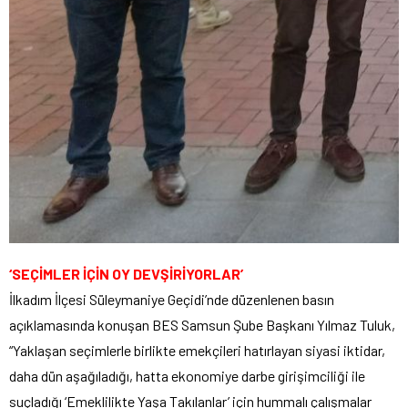
‘SEÇİMLER İÇİN OY DEVŞİRİYORLAR’
İlkadım İlçesi Süleymaniye Geçidi’nde düzenlenen basın
açıklamasında konuşan BES Samsun Şube Başkanı Yılmaz Tuluk,
“Yaklaşan seçimlerle birlikte emekçileri hatırlayan siyasi iktidar,
daha dün aşağıladığı, hatta ekonomiye darbe girişimciliği ile
suçladığı ‘Emeklilikte Yaşa Takılanlar’ için hummalı çalışmalar