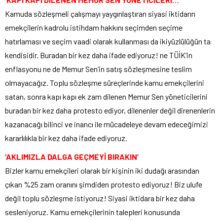
Kamuda sözleşmeli çalışmayı yaygınlaştıran siyasi iktidarın
emekçilerin kadrolu istihdam hakkını seçimden seçime
hatırlaması ve seçim vaadi olarak kullanması da ikiyüzlülüğün ta
kendisidir. Buradan bir kez daha ifade ediyoruz! ne TÜİK’in
enflasyonu ne de Memur Sen’in satış sözleşmesine teslim
olmayacağız. Toplu sözleşme süreçlerinde kamu emekçilerini
satan, sonra kapı kapı ek zam dilenen Memur Sen yöneticilerini
buradan bir kez daha protesto ediyor, dilenenler değil direnenlerin
kazanacağı bilinci ve inancı ile mücadeleye devam edeceğimizi
kararlılıkla bir kez daha ifade ediyoruz.
‘AKLIMIZLA DALGA GEÇMEYİ BIRAKIN’
Bizler kamu emekçileri olarak bir kişinin iki dudağı arasından
çıkan %25 zam oranını şimdiden protesto ediyoruz! Biz ulufe
değil toplu sözleşme istiyoruz! Siyasi iktidara bir kez daha
sesleniyoruz. Kamu emekçilerinin talepleri konusunda