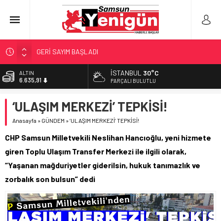
GERİ SAYIM BAŞLADI
SAMSUNSPOR’DA HEDEF 5’İNCİLİK!
İSTANBUL
30°C
ALTIN
6.635,91
‘BAFRA’YA YATIRIM YAPIN!’
PARÇALI BULUTLU
İŞTE FINDIK FİYATI!
BİST
‘ULAŞIM MERKEZİ’ TEPKİSİ!
13.779,39
YÖNETİCİ SEÇERKEN YAPILAN EN BÜYÜK HATALAR
Anasayfa
»
GÜNDEM
»
‘ULAŞIM MERKEZİ’ TEPKİSİ!
DOLAR
47,7178
CHP Samsun Milletvekili Neslihan Hancıoğlu, yeni hizmete
EURO
giren Toplu Ulaşım Transfer Merkezi ile ilgili olarak,
55,1513
“Yaşanan mağduriyetler giderilsin, hukuk tanımazlık ve
zorbalık son bulsun” dedi