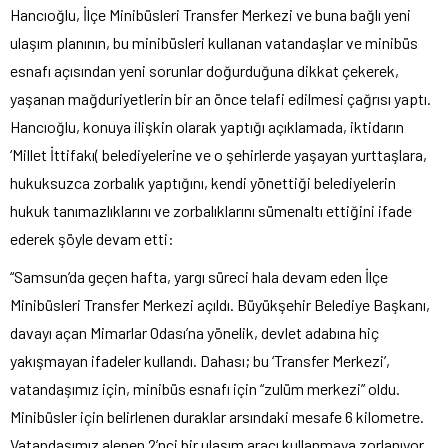
Hancıoğlu, İlçe Minibüsleri Transfer Merkezi ve buna bağlı yeni
ulaşım planının, bu minibüsleri kullanan vatandaşlar ve minibüs
esnafı açısından yeni sorunlar doğurduğuna dikkat çekerek,
yaşanan mağduriyetlerin bir an önce telafi edilmesi çağrısı yaptı.
Hancıoğlu, konuya ilişkin olarak yaptığı açıklamada, iktidarın
‘Millet İttifakı( belediyelerine ve o şehirlerde yaşayan yurttaşlara,
hukuksuzca zorbalık yaptığını, kendi yönettiği belediyelerin
hukuk tanımazlıklarını ve zorbalıklarını sümenaltı ettiğini ifade
ederek şöyle devam etti:
“Samsun’da geçen hafta, yargı süreci hala devam eden İlçe
Minibüsleri Transfer Merkezi açıldı. Büyükşehir Belediye Başkanı,
davayı açan Mimarlar Odası’na yönelik, devlet adabına hiç
yakışmayan ifadeler kullandı. Dahası; bu ‘Transfer Merkezi’,
vatandaşımız için, minibüs esnafı için “zulüm merkezi” oldu.
Minibüsler için belirlenen duraklar arsındaki mesafe 6 kilometre.
Vatandaşımız alenen 2’nci bir ulaşım aracı kullanmaya zorlanıyor.