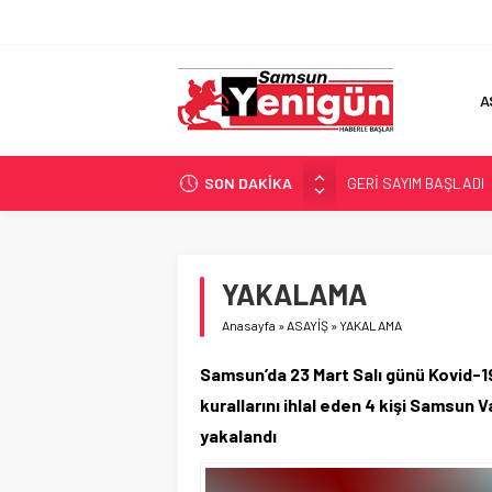
A
SON DAKİKA
GERİ SAYIM BAŞLADI
SAMSUNSPOR’DA HEDE
‘BAFRA’YA YATIRIM YAP
İŞTE FINDIK FİYATI!
YAKALAMA
YÖNETİCİ SEÇERKEN
Anasayfa
»
ASAYİŞ
»
YAKALAMA
Samsun’da 23 Mart Salı günü Kovid-19
kurallarını ihlal eden 4 kişi Samsun V
yakalandı