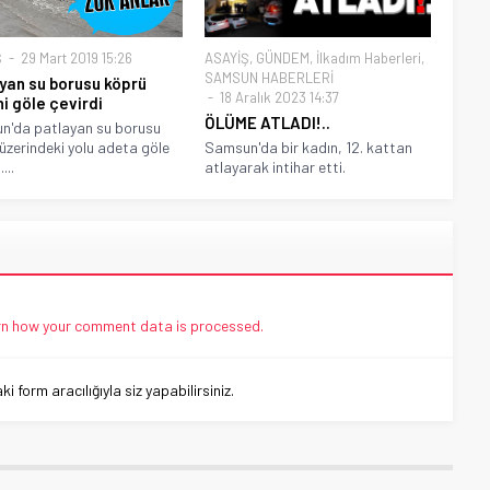
Ş
29 Mart 2019 15:26
ASAYİŞ
,
GÜNDEM
,
İlkadım Haberleri
,
SAMSUN HABERLERİ
yan su borusu köprü
18 Aralık 2023 14:37
ni göle çevirdi
ÖLÜME ATLADI!..
n'da patlayan su borusu
üzerindeki yolu adeta göle
Samsun'da bir kadın, 12. kattan
...
atlayarak intihar etti.
n how your comment data is processed.
 form aracılığıyla siz yapabilirsiniz.