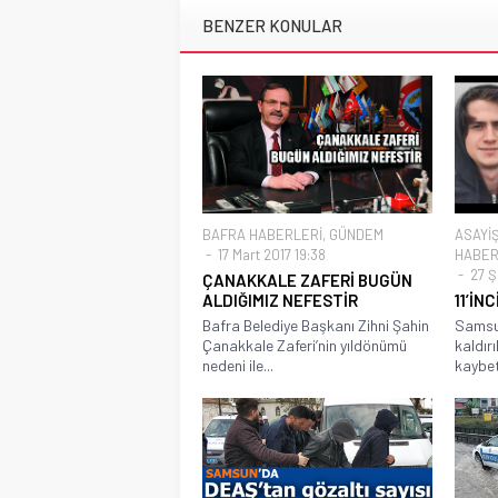
BENZER KONULAR
BAFRA HABERLERİ
,
GÜNDEM
ASAYİ
17 Mart 2017 19:38
HABER
27 Ş
ÇANAKKALE ZAFERİ BUGÜN
ALDIĞIMIZ NEFESTİR
11’İN
Bafra Belediye Başkanı Zihni Şahin
Samsun
Çanakkale Zaferi’nin yıldönümü
kaldır
nedeni ile...
kaybet