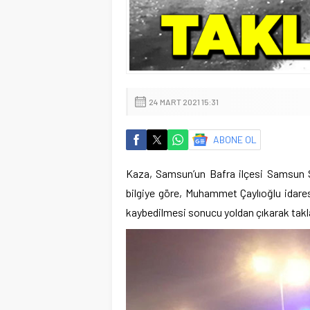
24 MART 2021 15:31
ABONE OL
Kaza, Samsun’un Bafra ilçesi Samsun S
bilgiye göre, Muhammet Çaylıoğlu idares
kaybedilmesi sonucu yoldan çıkarak takla