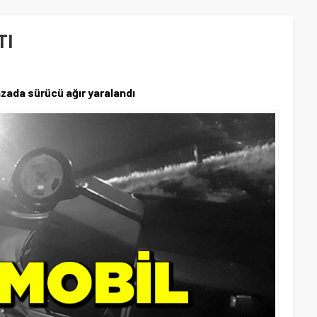
TI
zada sürücü ağır yaralandı