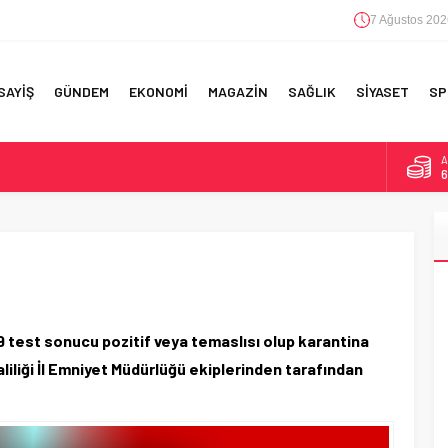
7 Ağustos 202
SAYİŞ
GÜNDEM
EKONOMİ
MAGAZİN
SAĞLIK
SİYASET
SP
A
6
F 5’İNCİLİK!
B
1
IN!’
D
4
 YAPILAN EN BÜYÜK HATALAR
E
5
 test sonucu pozitif veya temaslısı olup karantina
aliliği İl Emniyet Müdürlüğü ekiplerinden tarafından