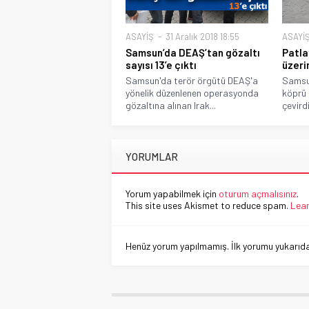
ASAYİŞ
31 Aralık 2018 18:55
ASAYİ
Samsun’da DEAŞ’tan gözaltı
Patla
sayısı 13’e çıktı
üzeri
Samsun'da terör örgütü DEAŞ'a
Samsu
yönelik düzenlenen operasyonda
köprü 
gözaltına alınan Irak...
çevirdi.
YORUMLAR
Yorum yapabilmek için
oturum açmalısınız
.
This site uses Akismet to reduce spam.
Lear
Henüz yorum yapılmamış. İlk yorumu yukarıdaki