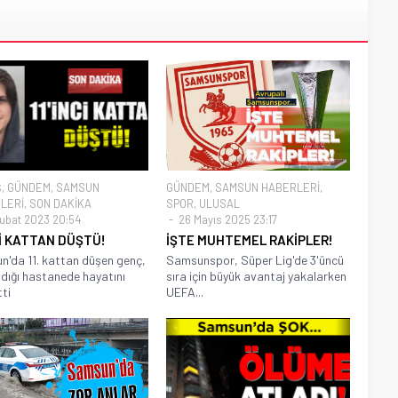
Ş
,
GÜNDEM
,
SAMSUN
GÜNDEM
,
SAMSUN HABERLERİ
,
LERİ
,
SON DAKİKA
SPOR
,
ULUSAL
ubat 2023 20:54
26 Mayıs 2025 23:17
Cİ KATTAN DÜŞTÜ!
İŞTE MUHTEMEL RAKİPLER!
'da 11. kattan düşen genç,
Samsunspor, Süper Lig'de 3'üncü
ıldığı hastanede hayatını
sıra için büyük avantaj yakalarken
ti
UEFA...