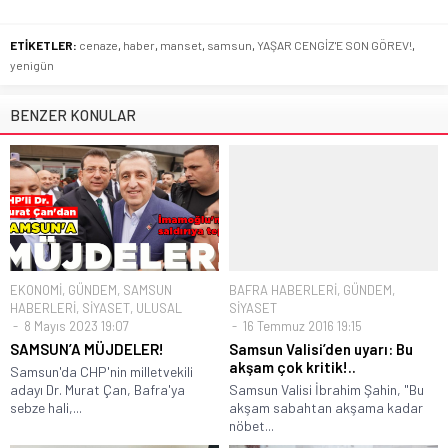
ETİKETLER:
cenaze
,
haber
,
manset
,
samsun
,
YAŞAR CENGİZ'E SON GÖREV!
,
yenigün
BENZER KONULAR
EKONOMİ
,
GÜNDEM
,
SAMSUN
BAFRA HABERLERİ
,
GÜNDEM
,
HABERLERİ
,
SİYASET
,
ULUSAL
SİYASET
8 Mayıs 2023 19:07
16 Temmuz 2016 19:15
SAMSUN’A MÜJDELER!
Samsun Valisi’den uyarı: Bu
akşam çok kritik!..
Samsun'da CHP'nin milletvekili
adayı Dr. Murat Çan, Bafra'ya
Samsun Valisi İbrahim Şahin, "Bu
sebze hali,...
akşam sabahtan akşama kadar
nöbet...