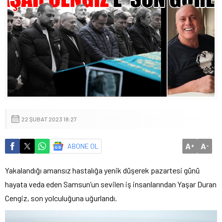
22 ŞUBAT 2023 18:27
A
A
ABONE OL
+
-
Yakalandığı amansız hastalığa yenik düşerek pazartesi günü
hayata veda eden Samsun’un sevilen iş insanlarından Yaşar Duran
Cengiz, son yolculuğuna uğurlandı.