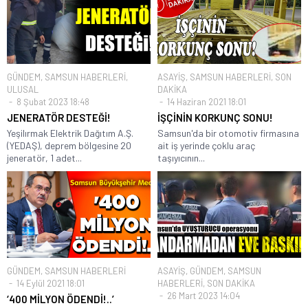
GÜNDEM
,
SAMSUN HABERLERİ
,
ASAYİŞ
,
SAMSUN HABERLERİ
,
SON
ULUSAL
DAKİKA
8 Şubat 2023 18:48
14 Haziran 2021 18:01
JENERATÖR DESTEĞİ!
İŞÇİNİN KORKUNÇ SONU!
Yeşilırmak Elektrik Dağıtım A.Ş.
Samsun'da bir otomotiv firmasına
(YEDAŞ), deprem bölgesine 20
ait iş yerinde çoklu araç
jeneratör, 1 adet...
taşıyıcının...
GÜNDEM
,
SAMSUN HABERLERİ
ASAYİŞ
,
GÜNDEM
,
SAMSUN
14 Eylül 2021 18:01
HABERLERİ
,
SON DAKİKA
26 Mart 2023 14:04
‘400 MİLYON ÖDENDİ!..’