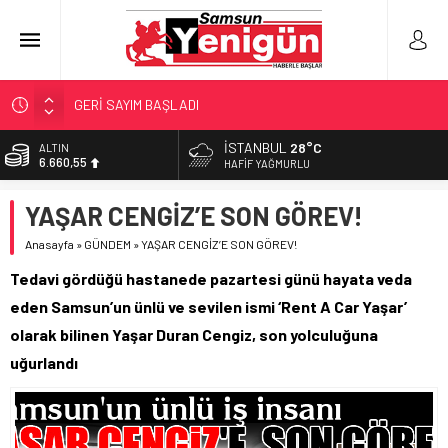
GERİ SAYIM BAŞLADI
SAMSUNSPOR’DA HEDEF 5’İNCİLİK!
İSTANBUL
28°C
ALTIN
6.660,55
‘BAFRA’YA YATIRIM YAPIN!’
HAFIF YAĞMURLU
İŞTE FINDIK FİYATI!
BİST
YAŞAR CENGİZ’E SON GÖREV!
13.779,39
YÖNETİCİ SEÇERKEN YAPILAN EN BÜYÜK HATALAR
Anasayfa
»
GÜNDEM
»
YAŞAR CENGİZ’E SON GÖREV!
DOLAR
47,7111
Tedavi gördüğü hastanede pazartesi günü hayata veda
EURO
eden Samsun’un ünlü ve sevilen ismi ‘Rent A Car Yaşar’
55,1881
olarak bilinen Yaşar Duran Cengiz, son yolculuğuna
uğurlandı