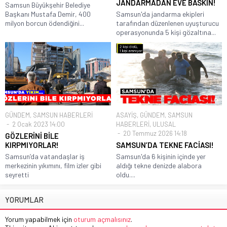
JANDARMADAN EVE BASKIN!
Samsun Büyükşehir Belediye
Başkanı Mustafa Demir, 400
Samsun'da jandarma ekipleri
milyon borcun ödendiğini...
tarafından düzenlenen uyuşturucu
operasyonunda 5 kişi gözaltına...
GÜNDEM
,
SAMSUN HABERLERİ
ASAYİŞ
,
GÜNDEM
,
SAMSUN
2 Ocak 2023 14:00
HABERLERİ
,
ULUSAL
20 Temmuz 2026 14:18
GÖZLERİNİ BİLE
KIRPMIYORLAR!
SAMSUN’DA TEKNE FACİASI!
Samsun’da vatandaşlar iş
Samsun'da 6 kişinin içinde yer
merkezinin yıkımını, film izler gibi
aldığı tekne denizde alabora
seyretti
oldu....
YORUMLAR
Yorum yapabilmek için
oturum açmalısınız
.