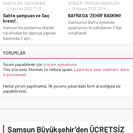
HABERLERİ
,
SON DAKİKA
GÜNDEM
,
SAMSUN HABERLERİ
2 Haziran 2022 17:23
19 Kasım 2025 22:14
Sahte şampuan ve Saç
BAFRA’DA ‘ZEHİR’ BASKINI!
kremi!..
Samsun’un Bafra ilçesinde
Samsun'da jandarma ekipleri
uyuşturucu ile yakalanan 2 kişi
tarafından bir depoya yapılan
tutuklandı
baskında 2 ayrı...
YORUMLAR
Yorum yapabilmek için
oturum açmalısınız
.
This site uses Akismet to reduce spam.
Learn how your comment data
is processed.
Henüz yorum yapılmamış. İlk yorumu yukarıdaki form aracılığıyla siz
yapabilirsiniz.
Samsun Büyükşehir’den ÜCRETSİZ