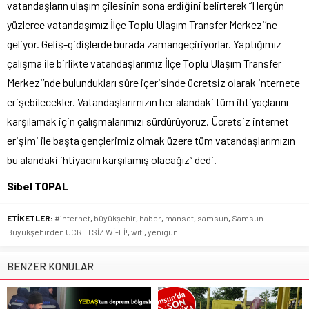
vatandaşların ulaşım çilesinin sona erdiğini belirterek “Hergün
yüzlerce vatandaşımız İlçe Toplu Ulaşım Transfer Merkezi’ne
geliyor. Geliş-gidişlerde burada zamangeçiriyorlar. Yaptığımız
çalışma ile birlikte vatandaşlarımız İlçe Toplu Ulaşım Transfer
Merkezi’nde bulundukları süre içerisinde ücretsiz olarak internete
erişebilecekler. Vatandaşlarımızın her alandaki tüm ihtiyaçlarını
karşılamak için çalışmalarımızı sürdürüyoruz. Ücretsiz internet
erişimi ile başta gençlerimiz olmak üzere tüm vatandaşlarımızın
bu alandaki ihtiyacını karşılamış olacağız” dedi.
Sibel TOPAL
ETİKETLER:
#internet
,
büyükşehir
,
haber
,
manset
,
samsun
,
Samsun
Büyükşehir'den ÜCRETSİZ Wİ-Fİ!
,
wifi
,
yenigün
BENZER KONULAR