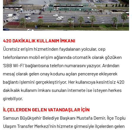
420 DAKİKALIK KULLANIM İMKANI
Ücretsiz erişim hizmetinden faydalanan yolcular, cep
telefonlarının mobil erişim ağlarında otomatik olarak gözüken
‘SBB Wi-Fi’ bağlantısına telefon numarasını yazıyor. Ardından
mesaj olarak gelen onay kodunu açılan pencereye ekleyerek
bağlantı işlemini gerçekleştiriyor. Her kullanıcıya kesintisiz 420
dakikalık kullanım imkanı sunulan internete ise isteyen herkes
girebiliyor.
İLÇELERDEN GELEN VATANDAŞLAR İÇİN
Samsun Büyükşehir Belediye Başkanı Mustafa Demir, İlçe Toplu
Ulaşım Transfer Merkezi’nin hizmete girmesiyle ilçelerden gelen