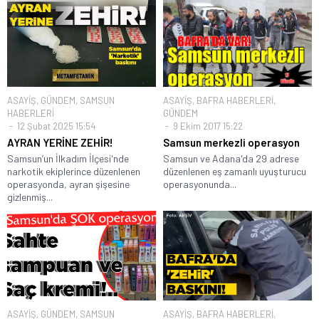
ASAYİŞ
,
GÜNDEM
,
SAMSUN
ASAYİŞ
,
BAFRA HABERLERİ
,
HABERLERİ
GÜNDEM
12 Şubat 2025 15:54
9 Ekim 2017 15:22
AYRAN YERİNE ZEHİR!
Samsun merkezli operasyon
Samsun’un İlkadım İlçesi'nde
Samsun ve Adana'da 29 adrese
narkotik ekiplerince düzenlenen
düzenlenen eş zamanlı uyuşturucu
operasyonda, ayran şişesine
operasyonunda...
gizlenmiş...
ASAYİŞ
,
GÜNDEM
,
SAMSUN
ASAYİŞ
,
BAFRA HABERLERİ
,