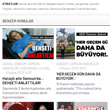
ETİKETLER:
#osb
,
Ahmet Öztürk
,
Başkan Kazım Yılmaz
,
çarşamba
,
Çarsan
Treyler
,
ekonomi
,
manset
,
samsun
,
Samsun Çarşamba Ticaret Borsası
BENZER KONULAR
ASAYİŞ
,
GÜNDEM
,
SAMSUN
GÜNDEM
,
SAMSUN HABERLERİ
HABERLERİ
,
SON DAKİKA
,
ULUSAL
9 Kasım 2022 19:02
9 Şubat 2023 15:57
‘HER GEÇEN GÜN DAHA DA
Hataylı aile Samsun’da…
BÜYÜYOR!..’
DEHŞETİ ANLATTILAR!
10 Kasım nedeniyle yapılan
Depremde 2 ferdini kaybeden aile,
açıklamada, "O’nu suikastlarla,
Samsun'da tedavi altına alındı.
ihanetlerle yok etmeye...
Depremzedeler,...