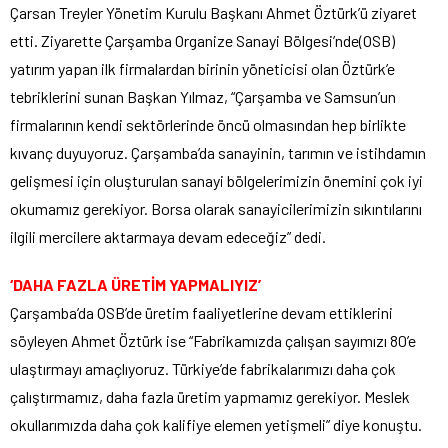
Çarsan Treyler Yönetim Kurulu Başkanı Ahmet Öztürk’ü ziyaret
etti. Ziyarette Çarşamba Organize Sanayi Bölgesi’nde(OSB)
yatırım yapan ilk firmalardan birinin yöneticisi olan Öztürk’e
tebriklerini sunan Başkan Yılmaz, “Çarşamba ve Samsun’un
firmalarının kendi sektörlerinde öncü olmasından hep birlikte
kıvanç duyuyoruz. Çarşamba’da sanayinin, tarımın ve istihdamın
gelişmesi için oluşturulan sanayi bölgelerimizin önemini çok iyi
okumamız gerekiyor. Borsa olarak sanayicilerimizin sıkıntılarını
ilgili mercilere aktarmaya devam edeceğiz” dedi.
‘DAHA FAZLA ÜRETİM YAPMALIYIZ’
Çarşamba’da OSB’de üretim faaliyetlerine devam ettiklerini
söyleyen Ahmet Öztürk ise “Fabrikamızda çalışan sayımızı 80’e
ulaştırmayı amaçlıyoruz. Türkiye’de fabrikalarımızı daha çok
çalıştırmamız, daha fazla üretim yapmamız gerekiyor. Meslek
okullarımızda daha çok kalifiye elemen yetişmeli” diye konuştu.