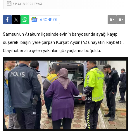
3 MAYIS 2024 17:43
A
A
ABONE OL
+
-
Samsun’un Atakum ilçesinde evinin banyosunda ayağı kayıp
düşerek, başını yere çarpan Kürşat Aydın (43), hayatını kaybetti.
Olayı haber alıp gelen yakınları gözyaşlarına boğuldu.