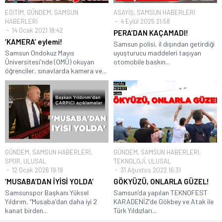
EĞİTİM
,
GÜNDEM
,
SAMSUN
ASAYİŞ
,
SAMSUN HABERLERİ
HABERLERİ
4 Eylül 2025 21:58
14 Ocak 2021 18:42
PERA’DAN KAÇAMADI!
‘KAMERA’ eylemi!
Samsun polisi, il dışından getirdiği
Samsun Ondokuz Mayıs
uyuşturucu maddeleri taşıyan
Üniversitesi'nde (OMÜ) okuyan
otomobile baskın...
öğrenciler, sınavlarda kamera ve...
GÜNDEM
,
SAMSUN HABERLERİ
,
GÜNDEM
,
SAMSUN HABERLERİ
,
SPOR
,
ULUSAL
TEKNOLOJİ
,
ULUSAL
12 Ocak 2026 19:19
31 Ağustos 2022 16:31
‘MUSABA’DAN İYİSİ YOLDA’
GÖKYÜZÜ, ONLARLA GÜZEL!
Samsunspor Başkanı Yüksel
Samsun’da yapılan TEKNOFEST
Yıldırım, “Musaba'dan daha iyi 2
KARADENİZ’de Gökbey ve Atak ile
kanat birden...
Türk Yıldızları...