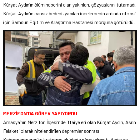
Kürşat Aydın’ın ölüm haberini alan yakınları, gözyaşlarını tutamadı.
Kürşat Aydın’ın cansız bedeni, yapılan incelemenin ardında otopsi
için Samsun Eğitim ve Araştırma Hastanesi morguna götürüldü.
MERZİFON’DA GÖREV YAPIYORDU
Amasya’nın Merzifon İlçesi’nde iftaiye eri olan Kürşat Aydın, Asrın
Felaketi olarak nitelendirilen depremler sonrası
Kahramanmaraş’ta kurtarma ekibinde görev almıştı. Aydın ve