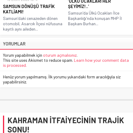
‘ÜLKÜ OCAKLARI HER
SAMSUN DÖNÜŞÜ TRAFİK
ŞEYİMİZ!..’
KATLİAMI!
Samsun'da Ülkü Ocakları İlce
Samsun'daki cenazeden dönen
Başkanlığı'nda konuşan MHP İl
otomobil, Asarcık İlçesi nüfusuna
Başkanı Burhan...
kayıtlı aynı aileden...
YORUMLAR
Yorum yapabilmek için
oturum açmalısınız
.
This site uses Akismet to reduce spam.
Learn how your comment data
is processed.
Henüz yorum yapılmamış. İlk yorumu yukarıdaki form aracılığıyla siz
yapabilirsiniz.
KAHRAMAN İTFAİYECİNİN TRAJİK
SONU!