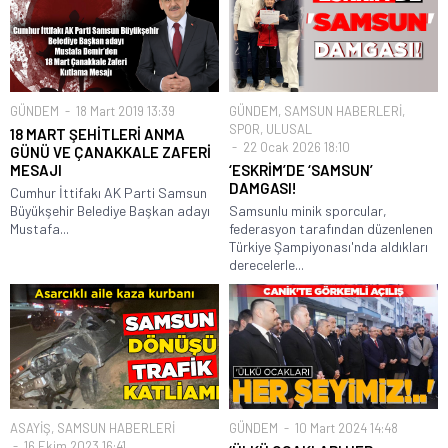
GÜNDEM
18 Mart 2019 13:39
GÜNDEM
,
SAMSUN HABERLERİ
,
SPOR
,
ULUSAL
18 MART ŞEHİTLERİ ANMA
22 Ocak 2026 18:10
GÜNÜ VE ÇANAKKALE ZAFERİ
MESAJI
‘ESKRİM’DE ‘SAMSUN’
DAMGASI!
Cumhur İttifakı AK Parti Samsun
Büyükşehir Belediye Başkan adayı
Samsunlu minik sporcular,
Mustafa...
federasyon tarafından düzenlenen
Türkiye Şampiyonası'nda aldıkları
derecelerle...
ASAYİŞ
,
SAMSUN HABERLERİ
GÜNDEM
10 Mart 2024 14:48
16 Ekim 2023 16:41