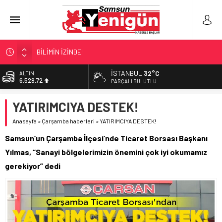
BİLİMİN İZİNDE!
TIR’A ‘ZEHİR’ BASKINI!
İSTANBUL
32°C
ALTIN
6.529,72
FECİ SON!
PARÇALI BULUTLU
UÇURUMDA CAN PAZARI!
BİST
YATIRIMCIYA DESTEK!
13.703,13
SAMSUN YANACAK!
Anasayfa
»
Çarşamba haberleri
»
YATIRIMCIYA DESTEK!
DOLAR
47,5844
Samsun’un Çarşamba İlçesi’nde Ticaret Borsası Başkanı
EURO
Yılmas, “Sanayi bölgelerimizin önemini çok iyi okumamız
55,1152
gerekiyor” dedi