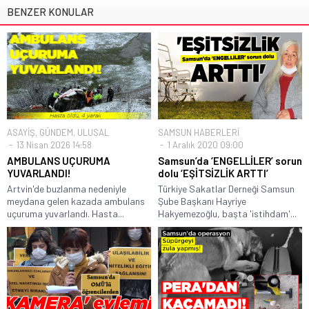
BENZER KONULAR
ASAYİŞ
,
GÜNDEM
,
ULUSAL
SAMSUN HABERLERİ
13 Nisan 2026 14:58
1 Aralık 2020 09:00
AMBULANS UÇURUMA
Samsun’da ‘ENGELLİLER’ sorun
YUVARLANDI!
dolu ‘EŞİTSİZLİK ARTTI’
Artvin'de buzlanma nedeniyle
Türkiye Sakatlar Derneği Samsun
meydana gelen kazada ambulans
Şube Başkanı Hayriye
uçuruma yuvarlandı. Hasta...
Hakyemezoğlu, başta 'istihdam'...