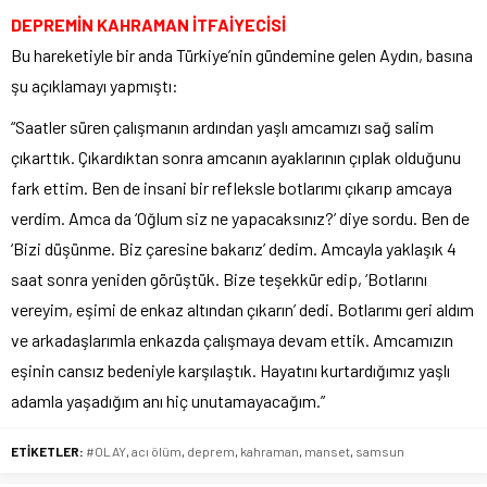
DEPREMİN KAHRAMAN İTFAİYECİSİ
Bu hareketiyle bir anda Türkiye’nin gündemine gelen Aydın, basına
şu açıklamayı yapmıştı:
“Saatler süren çalışmanın ardından yaşlı amcamızı sağ salim
çıkarttık. Çıkardıktan sonra amcanın ayaklarının çıplak olduğunu
fark ettim. Ben de insani bir refleksle botlarımı çıkarıp amcaya
verdim. Amca da ‘Oğlum siz ne yapacaksınız?’ diye sordu. Ben de
‘Bizi düşünme. Biz çaresine bakarız’ dedim. Amcayla yaklaşık 4
saat sonra yeniden görüştük. Bize teşekkür edip, ‘Botlarını
vereyim, eşimi de enkaz altından çıkarın’ dedi. Botlarımı geri aldım
ve arkadaşlarımla enkazda çalışmaya devam ettik. Amcamızın
eşinin cansız bedeniyle karşılaştık. Hayatını kurtardığımız yaşlı
adamla yaşadığım anı hiç unutamayacağım.”
ETİKETLER:
#OLAY
,
acı ölüm
,
deprem
,
kahraman
,
manset
,
samsun