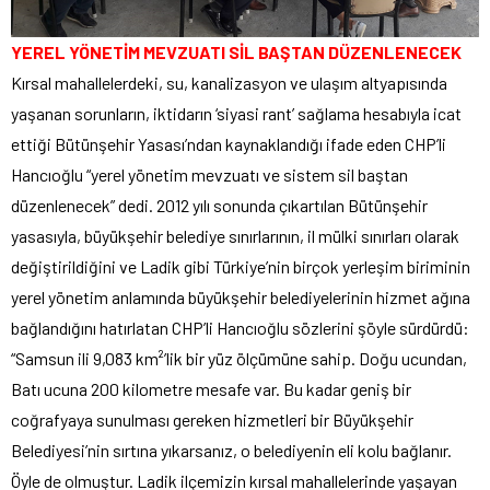
YEREL YÖNETİM MEVZUATI SİL BAŞTAN DÜZENLENECEK
Kırsal mahallelerdeki, su, kanalizasyon ve ulaşım altyapısında
yaşanan sorunların, iktidarın ‘siyasi rant’ sağlama hesabıyla icat
ettiği Bütünşehir Yasası’ndan kaynaklandığı ifade eden CHP’li
Hancıoğlu “yerel yönetim mevzuatı ve sistem sil baştan
düzenlenecek” dedi. 2012 yılı sonunda çıkartılan Bütünşehir
yasasıyla, büyükşehir belediye sınırlarının, il mülki sınırları olarak
değiştirildiğini ve Ladik gibi Türkiye’nin birçok yerleşim biriminin
yerel yönetim anlamında büyükşehir belediyelerinin hizmet ağına
bağlandığını hatırlatan CHP’li Hancıoğlu sözlerini şöyle sürdürdü:
“Samsun ili 9,083 km²’lik bir yüz ölçümüne sahip. Doğu ucundan,
Batı ucuna 200 kilometre mesafe var. Bu kadar geniş bir
coğrafyaya sunulması gereken hizmetleri bir Büyükşehir
Belediyesi’nin sırtına yıkarsanız, o belediyenin eli kolu bağlanır.
Öyle de olmuştur. Ladik ilçemizin kırsal mahallelerinde yaşayan