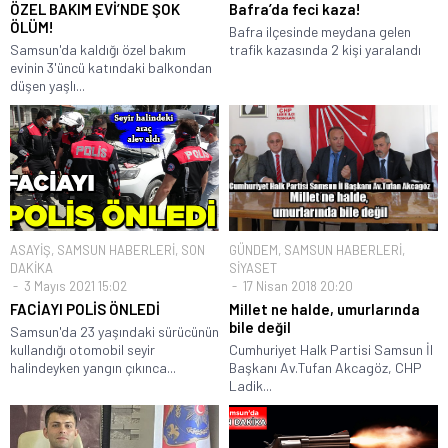
ÖZEL BAKIM EVİ’NDE ŞOK
Bafra’da feci kaza!
ÖLÜM!
Bafra ilçesinde meydana gelen
Samsun'da kaldığı özel bakım
trafik kazasında 2 kişi yaralandı
evinin 3'üncü katındaki balkondan
düşen yaşlı...
ASAYİŞ
,
SAMSUN HABERLERİ
,
SON
GÜNDEM
,
SAMSUN HABERLERİ
,
DAKİKA
SİYASET
3 Mayıs 2021 15:02
17 Nisan 2018 20:20
FACİAYI POLİS ÖNLEDİ
Millet ne halde, umurlarında
bile değil
Samsun'da 23 yaşındaki sürücünün
kullandığı otomobil seyir
Cumhuriyet Halk Partisi Samsun İl
halindeyken yangın çıkınca...
Başkanı Av.Tufan Akcagöz, CHP
Ladik...