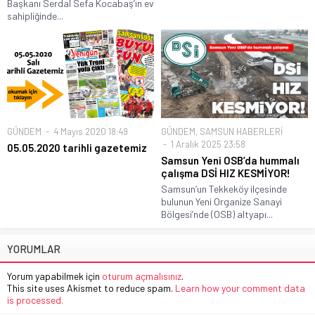
Başkanı Serdal Sefa Kocabaş’ın ev
sahipliğinde...
GÜNDEM
4 Mayıs 2020 18:49
GÜNDEM
,
SAMSUN HABERLERİ
1 Aralık 2025 23:58
05.05.2020 tarihli gazetemiz
Samsun Yeni OSB’da hummalı
çalışma DSİ HIZ KESMİYOR!
Samsun’un Tekkeköy ilçesinde
bulunun Yeni Organize Sanayi
Bölgesi’nde (OSB) altyapı...
YORUMLAR
Yorum yapabilmek için
oturum açmalısınız
.
This site uses Akismet to reduce spam.
Learn how your comment data
is processed.