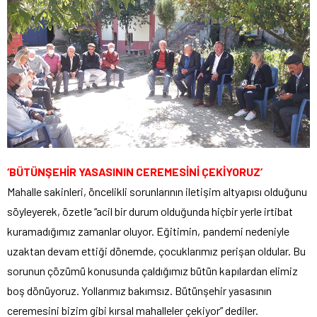
‘BÜTÜNŞEHİR YASASININ CEREMESİNİ ÇEKİYORUZ’
Mahalle sakinleri, öncelikli sorunlarının iletişim altyapısı olduğunu
söyleyerek, özetle “acil bir durum olduğunda hiçbir yerle irtibat
kuramadığımız zamanlar oluyor. Eğitimin, pandemi nedeniyle
uzaktan devam ettiği dönemde, çocuklarımız perişan oldular. Bu
sorunun çözümü konusunda çaldığımız bütün kapılardan elimiz
boş dönüyoruz. Yollarımız bakımsız. Bütünşehir yasasının
ceremesini bizim gibi kırsal mahalleler çekiyor” dediler.