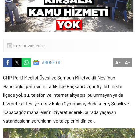
5 EYLÜL 2021 20:25
A
A
ABONE OL
+
-
CHP Parti Meclisi Üyesi ve Samsun Milletvekili Neslihan
Hancıoğlu, partisinin Ladik İlçe Başkanı Özgür Ay ile birlikte
ilçede yol, su, telefon ve internet altyapısı bulunmayan ya da
hizmet kalitesi yetersiz kalan Oymapınar, Budakdere, Şehyli ve
Kabacagöz mahallelerini ziyaret ederek, burada yaşayan
vatandaşların sorunlarını ve taleplerini dinledi.