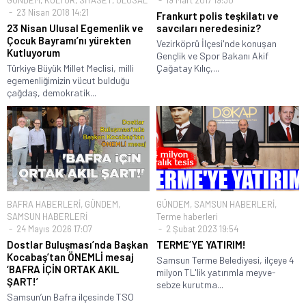
23 Nisan 2018 14:21
Frankurt polis teşkilatı ve
23 Nisan Ulusal Egemenlik ve
savcıları neredesiniz?
Çocuk Bayramı’nı yürekten
Vezirköprü İlçesi'nde konuşan
Kutluyorum
Gençlik ve Spor Bakanı Akif
Türkiye Büyük Millet Meclisi, milli
Çağatay Kılıç,...
egemenliğimizin vücut bulduğu
çağdaş, demokratik...
BAFRA HABERLERİ
,
GÜNDEM
,
GÜNDEM
,
SAMSUN HABERLERİ
,
SAMSUN HABERLERİ
Terme haberleri
24 Mayıs 2026 17:07
2 Şubat 2023 19:54
Dostlar Buluşması’nda Başkan
TERME’YE YATIRIM!
Kocabaş’tan ÖNEMLİ mesaj
Samsun Terme Belediyesi, ilçeye 4
‘BAFRA İÇİN ORTAK AKIL
milyon TL'lik yatırımla meyve-
ŞART!’
sebze kurutma...
Samsun’un Bafra ilçesinde TSO