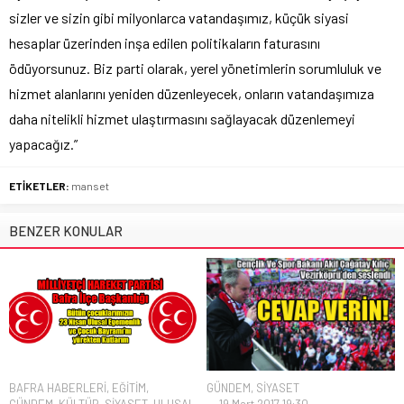
sizler ve sizin gibi milyonlarca vatandaşımız, küçük siyasi
hesaplar üzerinden inşa edilen politikaların faturasını
ödüyorsunuz. Biz parti olarak, yerel yönetimlerin sorumluluk ve
hizmet alanlarını yeniden düzenleyecek, onların vatandaşımıza
daha nitelikli hizmet ulaştırmasını sağlayacak düzenlemeyi
yapacağız.”
ETİKETLER:
manset
BENZER KONULAR
BAFRA HABERLERİ
,
EĞİTİM
,
GÜNDEM
,
SİYASET
GÜNDEM
,
KÜLTÜR
,
SİYASET
,
ULUSAL
19 Mart 2017 19:30