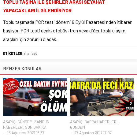
TOPLU TAŞIMA İLE ŞEHİRLER ARASI SEYAHAT
YAPACAKLARI İLGİLENDİRİYOR
Toplu taşımada PCR testi dönemi 6 Eylül Pazartesi’nden itibaren
başlıyor. PCR testi uçak, otobüs, tren veya diğer toplu ulaşım
araçları için zorunlu olacak.
ETİKETLER:
manset
BENZER KONULAR
ASAYİŞ
,
GÜNDEM
,
SAMSUN
ASAYİŞ
,
BAFRA HABERLERİ
,
HABERLERİ
,
SON DAKİKA
GÜNDEM
15 Ağustos 2021 15:37
27 Ağustos 2017 17:07