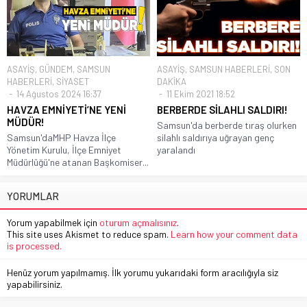
ASAYİŞ
,
GÜNDEM
,
SAMSUN
ASAYİŞ
,
SAMSUN HABERLERİ
,
SON
HABERLERİ
,
SİYASET
DAKİKA
14 Ağustos 2024 16:37
11 Ekim 2021 18:52
HAVZA EMNİYETİ’NE YENİ
BERBERDE SİLAHLI SALDIRI!
MÜDÜR!
Samsun'da berberde tıraş olurken
Samsun'daMHP Havza İlçe
silahlı saldırıya uğrayan genç
Yönetim Kurulu, İlçe Emniyet
yaralandı
Müdürlüğü'ne atanan Başkomiser...
YORUMLAR
Yorum yapabilmek için
oturum açmalısınız
.
This site uses Akismet to reduce spam.
Learn how your comment data
is processed.
Henüz yorum yapılmamış. İlk yorumu yukarıdaki form aracılığıyla siz
yapabilirsiniz.