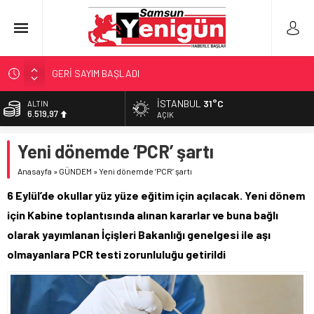
GERİ SAYIM BAŞLADI
SAMSUNSPOR’DA HEDEF 5’İNCİLİK!
İSTANBUL
31°C
ALTIN
6.519,97
‘BAFRA’YA YATIRIM YAPIN!’
AÇIK
İŞTE FINDIK FİYATI!
BİST
Yeni dönemde ‘PCR’ şartı
13.798,82
YÖNETİCİ SEÇERKEN YAPILAN EN BÜYÜK HATALAR
Anasayfa
»
GÜNDEM
»
Yeni dönemde ‘PCR’ şartı
DOLAR
47,7025
6 Eylül’de okullar yüz yüze eğitim için açılacak. Yeni dönem
EURO
için Kabine toplantısında alınan kararlar ve buna bağlı
55,0112
olarak yayımlanan İçişleri Bakanlığı genelgesi ile aşı
olmayanlara PCR testi zorunluluğu getirildi