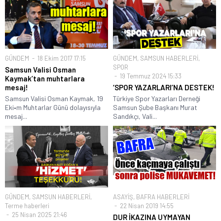
GÜNDEM
18 Ekim 2017 17:15
GÜNDEM
,
SAMSUN HABERLERİ
,
SPOR
Samsun Valisi Osman
19 Temmuz 2024 15:33
Kaymak’tan muhtarlara
mesaj!
‘SPOR YAZARLARI’NA DESTEK!
Samsun Valisi Osman Kaymak, 19
Türkiye Spor Yazarları Derneği
Eki•m Muhtarlar Günü dolayısıyla
Samsun Şube Başkanı Murat
mesaj...
Sandıkçı, Vali...
GÜNDEM
,
SAMSUN HABERLERİ
,
ASAYİŞ
,
BAFRA HABERLERİ
Terme haberleri
22 Nisan 2019 14:55
25 Nisan 2025 21:46
DUR İKAZINA UYMAYAN