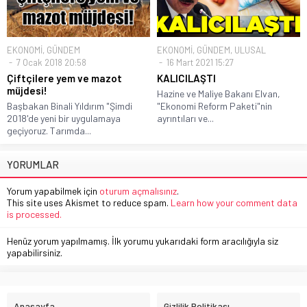
EKONOMİ
,
GÜNDEM
EKONOMİ
,
GÜNDEM
,
ULUSAL
7 Ocak 2018 20:58
16 Mart 2021 15:27
Çiftçilere yem ve mazot
KALICILAŞTI
müjdesi!
Hazine ve Maliye Bakanı Elvan,
Başbakan Binali Yıldırım "Şimdi
"Ekonomi Reform Paketi"nin
2018'de yeni bir uygulamaya
ayrıntıları ve...
geçiyoruz. Tarımda...
YORUMLAR
Yorum yapabilmek için
oturum açmalısınız
.
This site uses Akismet to reduce spam.
Learn how your comment data
is processed.
Henüz yorum yapılmamış. İlk yorumu yukarıdaki form aracılığıyla siz
yapabilirsiniz.
Anasayfa
Gizlilik Politikası