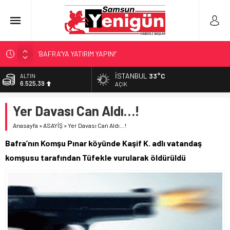
‘BAFRA’YA YATIRIM YAPIN!’
İŞTE FINDIK FİYATI!
İSTANBUL
33°C
ALTIN
6.525,39
SAMSUNSPOR’DA TRANSFER!
AÇIK
ALAÇAM’A ‘DEV’ YATIRIM!
BİST
Yer Davası Can Aldı…!
13.788,73
SAMSUNSPOR’DA HEDEF 5’İNCİLİK!
Anasayfa
»
ASAYİŞ
»
Yer Davası Can Aldı…!
DOLAR
47,5954
Bafra’nın Komşu Pınar köyünde Kaşif K. adlı vatandaş
EURO
komşusu tarafından Tüfekle vurularak öldürüldü
55,0690