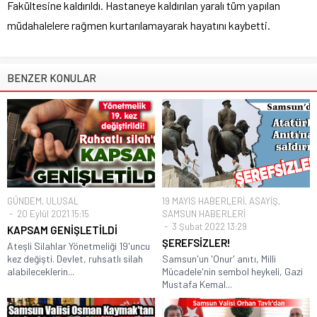
Fakültesine kaldırıldı. Hastaneye kaldırılan yaralı tüm yapılan
müdahalelere rağmen kurtarılamayarak hayatını kaybetti.
BENZER KONULAR
GÜNDEM
,
ULUSAL
19 MAYIS HABERLERİ
,
ASAYİŞ
,
20 Eylül 2021 15:15
SAMSUN HABERLERİ
3 Şubat 2022 13:29
KAPSAM GENİŞLETİLDİ
ŞEREFSİZLER!
Ateşli Silahlar Yönetmeliği 19'uncu
kez değişti. Devlet, ruhsatlı silah
Samsun'un 'Onur' anıtı, Milli
alabileceklerin...
Mücadele'nin sembol heykeli, Gazi
Mustafa Kemal...