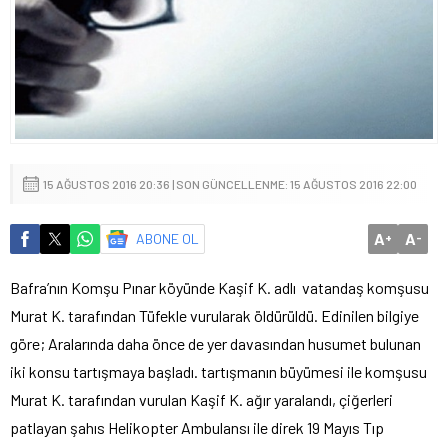
15 AĞUSTOS 2016 20:36 | SON GÜNCELLENME: 15 AĞUSTOS 2016 22:00
A
A
ABONE OL
+
-
Bafra’nın Komşu Pınar köyünde Kaşif K. adlı vatandaş komşusu
Murat K. tarafından Tüfekle vurularak öldürüldü. Edinilen bilgiye
göre; Aralarında daha önce de yer davasından husumet bulunan
iki konsu tartışmaya başladı. tartışmanın büyümesi ile komşusu
Murat K. tarafından vurulan Kaşif K. ağır yaralandı, çiğerleri
patlayan şahıs Helikopter Ambulansı ile direk 19 Mayıs Tıp