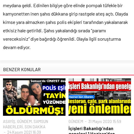
meydana geldi. Edinilen bilgiye göre elinde pompalı tüfekle bir
kamyonetten inen şahıs dükkana girip rastgele ateş açtı. Olayda
kimse yara almazken şahıs polis ekipleri tarafından yakalanarak
etkisiz hale getirildi. Şahıs yakalandığı sırada “paramı
vereceksiniz” diye bağırdığı öğrenildi. Olayla ilgili soruşturma
devam ediyor.
BENZER KONULAR
ASAYİŞ
,
GÜNDEM
,
SAMSUN
GÜNDEM
31 Mayıs 2020 15:59
HABERLERİ
,
SON DAKİKA
İçişleri Bakanlığı’ndan
24 Kasım 2021 16:39
genelge! 1 Haziran’dan