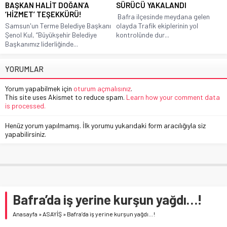
BAŞKAN HALİT DOĞAN’A
SÜRÜCÜ YAKALANDI
‘HİZMET’ TEŞEKKÜRÜ!
Bafra ilçesinde meydana gelen
Samsun'un Terme Belediye Başkanı
olayda Trafik ekiplerinin yol
Şenol Kul, “Büyükşehir Belediye
kontrolünde dur...
Başkanımız liderliğinde...
YORUMLAR
Yorum yapabilmek için
oturum açmalısınız
.
This site uses Akismet to reduce spam.
Learn how your comment data
is processed.
Henüz yorum yapılmamış. İlk yorumu yukarıdaki form aracılığıyla siz
yapabilirsiniz.
Bafra’da iş yerine kurşun yağdı…!
Anasayfa
»
ASAYİŞ
»
Bafra’da iş yerine kurşun yağdı…!