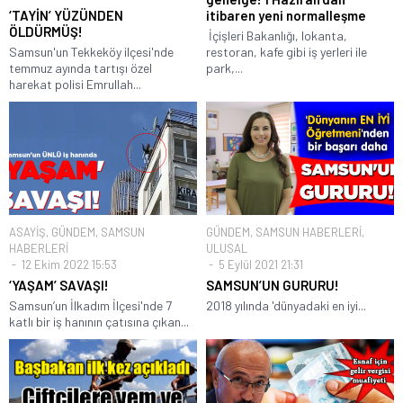
‘TAYİN’ YÜZÜNDEN
itibaren yeni normalleşme
ÖLDÜRMÜŞ!
İçişleri Bakanlığı, lokanta,
Samsun'un Tekkeköy ilçesi'nde
restoran, kafe gibi iş yerleri ile
temmuz ayında tartışı özel
park,...
harekat polisi Emrullah...
ASAYİŞ
,
GÜNDEM
,
SAMSUN
GÜNDEM
,
SAMSUN HABERLERİ
,
HABERLERİ
ULUSAL
12 Ekim 2022 15:53
5 Eylül 2021 21:31
‘YAŞAM’ SAVAŞI!
SAMSUN’UN GURURU!
Samsun’un İlkadım İlçesi'nde 7
2018 yılında 'dünyadaki en iyi...
katlı bir iş hanının çatısına çıkan...