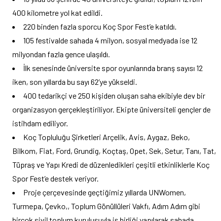
400 kilometre yol kat edildi.
220 binden fazla sporcu Koç Spor Fest’e katıldı.
105 festivalde sahada 4 milyon, sosyal medyada ise 12
milyondan fazla gence ulaşıldı.
İlk senesinde üniversite spor oyunlarında branş sayısı 12
iken, son yıllarda bu sayı 62’ye yükseldi.
400 tedarikçi ve 250 kişiden oluşan saha ekibiyle dev bir
organizasyon gerçekleştiriliyor. Ekipte üniversiteli gençler de
istihdam ediliyor.
Koç Topluluğu Şirketleri Arçelik, Avis, Aygaz, Beko,
Bilkom, Fiat, Ford, Grundig, Koçtaş, Opet, Sek, Setur, Tanı, Tat,
Tüpraş ve Yapı Kredi de düzenledikleri çeşitli etkinliklerle Koç
Spor Fest’e destek veriyor.
Proje çerçevesinde geçtiğimiz yıllarda UNWomen,
Turmepa, Çevko,, Toplum Gönüllüleri Vakfı, Adım Adım gibi
birçok sivil toplum kuruluşuyla iş birliği yapılarak sahada