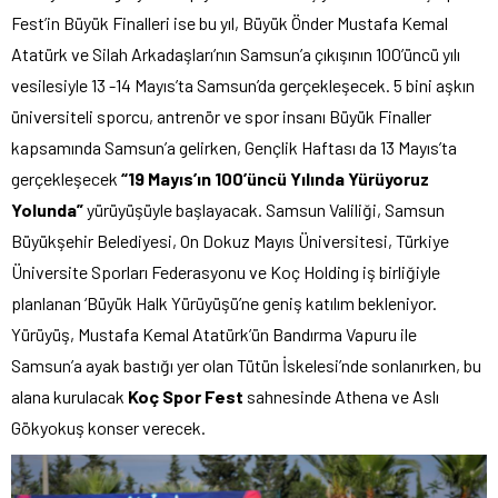
Fest’in Büyük Finalleri ise bu yıl, Büyük Önder Mustafa Kemal
Atatürk ve Silah Arkadaşları’nın Samsun’a çıkışının 100’üncü yılı
vesilesiyle 13 -14 Mayıs’ta Samsun’da gerçekleşecek. 5 bini aşkın
üniversiteli sporcu, antrenör ve spor insanı Büyük Finaller
kapsamında Samsun’a gelirken, Gençlik Haftası da 13 Mayıs’ta
gerçekleşecek
“19 Mayıs’ın 100’üncü Yılında Yürüyoruz
Yolunda”
yürüyüşüyle başlayacak. Samsun Valiliği, Samsun
Büyükşehir Belediyesi, On Dokuz Mayıs Üniversitesi, Türkiye
Üniversite Sporları Federasyonu ve Koç Holding iş birliğiyle
planlanan ‘Büyük Halk Yürüyüşü’ne geniş katılım bekleniyor.
Yürüyüş, Mustafa Kemal Atatürk’ün Bandırma Vapuru ile
Samsun’a ayak bastığı yer olan Tütün İskelesi’nde sonlanırken, bu
alana kurulacak
Koç Spor Fest
sahnesinde Athena ve Aslı
Gökyokuş konser verecek.