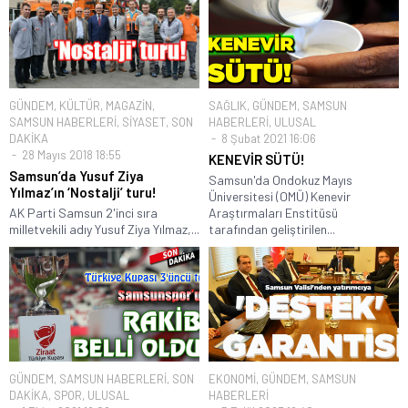
GÜNDEM
,
KÜLTÜR
,
MAGAZİN
,
SAĞLIK
,
GÜNDEM
,
SAMSUN
SAMSUN HABERLERİ
,
SİYASET
,
SON
HABERLERİ
,
ULUSAL
DAKİKA
8 Şubat 2021 16:06
28 Mayıs 2018 18:55
KENEVİR SÜTÜ!
Samsun’da Yusuf Ziya
Samsun'da Ondokuz Mayıs
Yılmaz’ın ‘Nostalji’ turu!
Üniversitesi (OMÜ) Kenevir
AK Parti Samsun 2'inci sıra
Araştırmaları Enstitüsü
milletvekili adıy Yusuf Ziya Yılmaz,...
tarafından geliştirilen...
GÜNDEM
,
SAMSUN HABERLERİ
,
SON
EKONOMİ
,
GÜNDEM
,
SAMSUN
DAKİKA
,
SPOR
,
ULUSAL
HABERLERİ