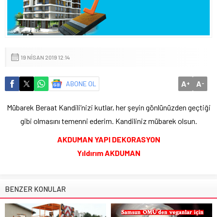
19 NISAN 2019 12:14
A
A
ABONE OL
+
-
Mübarek Beraat Kandili’nizi kutlar, her şeyin gönlünüzden geçtiği
gibi olmasını temenni ederim. Kandiliniz mübarek olsun.
AKDUMAN YAPI DEKORASYON
Yıldırım AKDUMAN
BENZER KONULAR