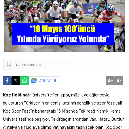
19 NISAN 2019 12:12
A
A
ABONE OL
+
-
Koç Holding
’in üniversitelileri spor, müzik ve eğlenceyle
buluşturan Türkiye’nin en geniş katılımlı gençlik ve spor festivali
Koç Spor Fest’in bahar etabı 18 Nisan’da Tekirdağ Namık Kemal
Üniversitesi’nde başlıyor. Tekirdağ’ın ardından Van, Hatay, Burdur,
Antalya ve Muğla’ya olimpiyat havasını taşıyacak olan Koç Spor