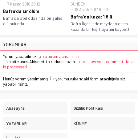
7 Kasım 2016 20:12
GÜNDEM
18 Aralık 2017 10:30
Bafra’da sır ölüm
Bafra`da kaza: 1 ölü
Bafra’da otel odasında bir şahıs
ölü bulundu
Bafra İlçesi`nde meydana gelen
kaza da bir kişi hayatını kaybetti
YORUMLAR
Yorum yapabilmek için
oturum açmalısınız
.
This site uses Akismet to reduce spam.
Learn how your comment data
is processed.
Henüz yorum yapılmamış. İlk yorumu yukarıdaki form aracılığıyla siz
yapabilirsiniz.
Anasayfa
Gizlilik Politikası
YAZARLAR
KÜNYE