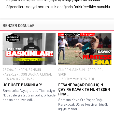
öğrencilere sosyal sorumluluk odağında farklı içerikler sunuldu.
BENZER KONULAR
ASAYİŞ
,
GÜNDEM
,
SAMSUN
GÜNDEM
,
SAMSUN HABERLERİ
,
HABERLERİ
,
SON DAKİKA
,
ULUSAL
SPOR
15 Aralık 2025 14:34
30 Temmuz 2023 17:01
ÜST ÜSTE BASKINLAR!
EFSANE YAŞAR DOĞU İÇİN
ÇAYIRA KAVAK’TA MUHTEŞEM
Samsun’da 'Uyuşturucu Ticaretiyle
FİNAL!
Mücadele'yi sürdüren polis, 3 ilçede
baskınlar düzenledi,...
Samsun Kavak'ta Yaşar Doğu
Karakucak Güreş Festivali büyük
ilgiyle izlendi....