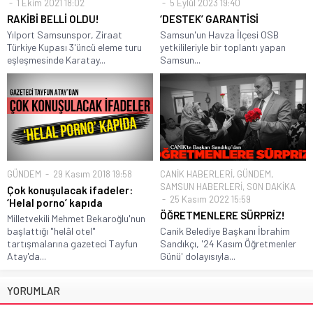
1 Ekim 2021 18:02
5 Eylül 2023 19:40
RAKİBİ BELLİ OLDU!
‘DESTEK’ GARANTİSİ
Yılport Samsunspor, Ziraat
Samsun'un Havza İlçesi OSB
Türkiye Kupası 3'üncü eleme turu
yetkilileriyle bir toplantı yapan
eşleşmesinde Karatay...
Samsun...
GÜNDEM
29 Kasım 2018 19:58
CANİK HABERLERİ
,
GÜNDEM
,
SAMSUN HABERLERİ
,
SON DAKİKA
Çok konuşulacak ifadeler:
25 Kasım 2022 15:59
‘Helal porno’ kapıda
ÖĞRETMENLERE SÜRPRİZ!
Milletvekili Mehmet Bekaroğlu'nun
başlattığı "helâl otel"
Canik Belediye Başkanı İbrahim
tartışmalarına gazeteci Tayfun
Sandıkçı, '24 Kasım Öğretmenler
Atay'da...
Günü' dolayısıyla...
YORUMLAR