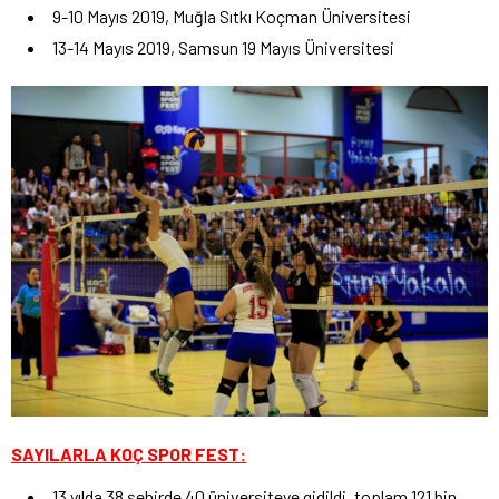
9-10 Mayıs 2019, Muğla Sıtkı Koçman Üniversitesi
13-14 Mayıs 2019, Samsun 19 Mayıs Üniversitesi
SAYILARLA KOÇ SPOR FEST:
13 yılda 38 şehirde 40 üniversiteye gidildi, toplam 121 bin