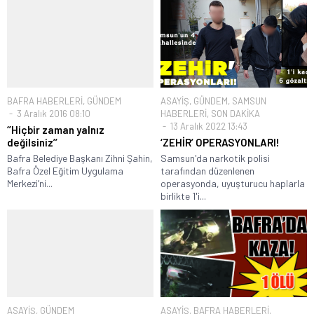
BAFRA HABERLERİ
,
GÜNDEM
ASAYİŞ
,
GÜNDEM
,
SAMSUN
3 Aralık 2016 08:10
HABERLERİ
,
SON DAKİKA
13 Aralık 2022 13:43
‘’Hiçbir zaman yalnız
değilsiniz’’
‘ZEHİR’ OPERASYONLARI!
Bafra Belediye Başkanı Zihni Şahin,
Samsun'da narkotik polisi
Bafra Özel Eğitim Uygulama
tarafından düzenlenen
Merkezi’ni...
operasyonda, uyuşturucu haplarla
birlikte 1'i...
ASAYİŞ
,
GÜNDEM
ASAYİŞ
,
BAFRA HABERLERİ
,