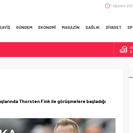
7 Ağustos 202
SAYİŞ
GÜNDEM
EKONOMİ
MAGAZİN
SAĞLIK
SİYASET
SP
B
1
F 5’İNCİLİK!
D
4
IN!’
E
5
 YAPILAN EN BÜYÜK HATALAR
A
6
şlarında Thorsten Fink ile görüşmelere başladığı