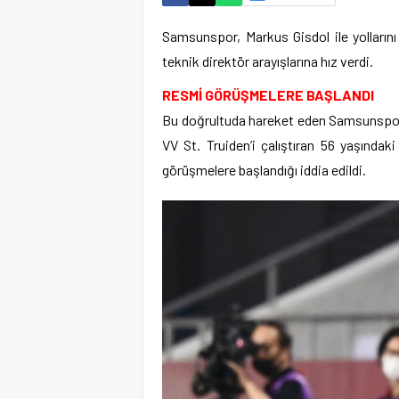
Samsunspor, Markus Gisdol ile yollarını 
teknik direktör arayışlarına hız verdi.
RESMİ GÖRÜŞMELERE BAŞLANDI
Bu doğrultuda hareket eden Samsunspor 
VV St. Truiden’i çalıştıran 56 yaşında
görüşmelere başlandığı iddia edildi.