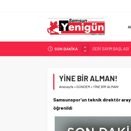
A
SON DAKİKA
GERİ SAYIM BAŞLADI
SAMSUNSPOR’DA HEDE
‘BAFRA’YA YATIRIM YAP
İŞTE FINDIK FİYATI!
YİNE BİR ALMAN!
YÖNETİCİ SEÇERKEN
Anasayfa
»
GÜNDEM
»
YİNE BİR ALMAN!
Samsunspor’un teknik direktör arayı
öğrenildi