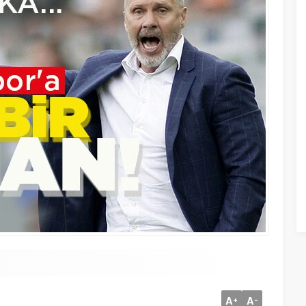
A
A
+
-