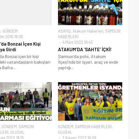
Ş
,
GÜNDEM
ASAYİŞ
,
Atakum Haberleri
,
SAMSUN
im 2016 18:35
HABERLERİ
4 Mart 2022 19:43
’da Bonzai İçen Kişi
a Girdi
ATAKUM’DA ‘SAHTE’ İÇKİ!
da Bonzai içen bir kişi
Samsun'da polis, Atakum
eki vatandaşların bakışları
İlçesi'nde bir işyeri, araç ve evde
 Bafra...
yaptığı...
,
GÜNDEM
,
SAMSUN
GÜNDEM
,
SAMSUN HABERLERİ
,
LERİ
,
ULUSAL
ULUSAL
art 2022 18:15
2 Kasım 2022 18:29