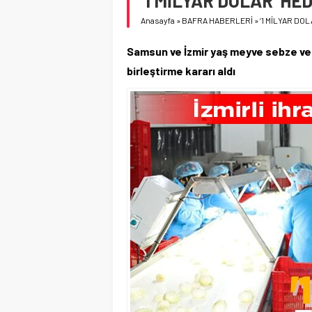
‘1 MİLYAR DOLAR’ HED
Anasayfa
»
BAFRA HABERLERİ
»
‘1 MİLYAR DOL
Samsun ve İzmir yaş meyve sebze ve
birleştirme kararı aldı