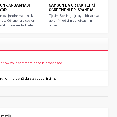
UN JANDARMASI
SAMSUN’DA ORTAK TEPKİ
YOR!
ÖĞRETMENLER İSYANDA!
n'da jandarma trafik
Eğitim Sen’in çağrısıyla bir araya
ince, öğrencilere seyyar
gelen 14 eğitim sendikasının
eğitim parkında trafik...
ortak...
n how your comment data is processed.
 form aracılığıyla siz yapabilirsiniz.