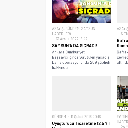
ASAYİŞ
,
GÜNDEM
,
SAMSUN
ASAYİ
HABERLERİ
6 Ek
13 Aralık 2022 16:42
Bafra
SAMSUN’A DA SIÇRADI!
Komay
Ankara Cumhuriyet
Bafra'
Başsavcılığınca yürütülen yasadışı
çevred
bahis operasyonunda 209 şüpheli
altında
hakkında...
GÜNDEM
11 Şubat 2016 20:16
EĞİTİM
HABER
Uyuşturucu Ticaretine 12.5 Yıl
24 M