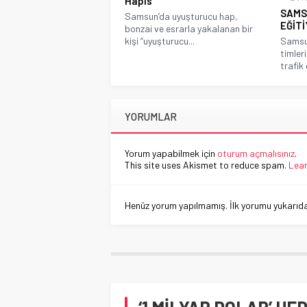
Hapis
SAMS
Samsun’da uyuşturucu hap,
EĞİTİ
bonzai ve esrarla yakalanan bir
kişi “uyuşturucu...
Samsu
timler
trafik 
YORUMLAR
Yorum yapabilmek için
oturum açmalısınız
.
This site uses Akismet to reduce spam.
Lear
Henüz yorum yapılmamış. İlk yorumu yukarıdaki