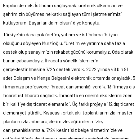
kapıları demek. İstihdam sağlayarak, üreterek ülkemizin ve
şehrimizin büyümesine katkı sağlayan tüm işletmelerimizi
kutluyorum. Başarıları daim olsun” diye konuştu.
Türkiye’nin daha çok üretim, yatırım ve istihdama ihtiyacı
olduğunu söyleyen Murzioğlu, “Üretim ve yatırıma daha fazla
destek olup sanayimizin rekabet gücünü korumalıyız. Oda olarak
bunun çabasındayız. İhracata yönelik işlemlerin
gerçekleştirilmesine 7/24 destek verdik. 2022 yılında 48 bin 91
adet Dolaşım ve Menşe Belgesini elektronik ortamda onayladık. 5
firmamıza profesyonel ihracat danışmanlığı verdik. 13 firmaya dış
ticaret istihbaratı sağladık. İhracatta en önemli eksiklerimizden
biri kalifiye dış ticaret elemanı idi. Üç farklı projeyle 112 dış ticaret
elemanı yetiştirdik. Kısacası, ortak akıl toplantılarımızla, master
planlarımızla, hibe projelerimizle, eğitimlerimizle,
danışmanlıklarımızla, 7/24 kesintisiz belge hizmetimizle ve
yetiştirdiğimiz dış ticaret uzmanlarımızla şehrimizin ihracatını