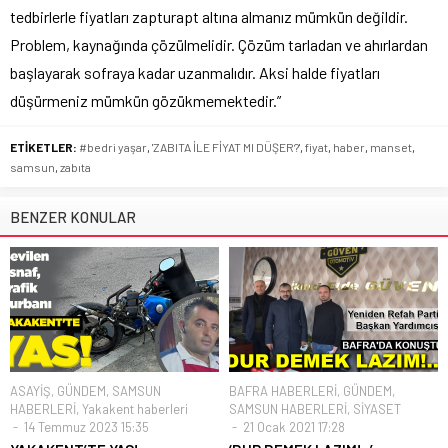
tedbirlerle fiyatları zapturapt altına almanız mümkün değildir.
Problem, kaynağında çözülmelidir. Çözüm tarladan ve ahırlardan
başlayarak sofraya kadar uzanmalıdır. Aksi halde fiyatları
düşürmeniz mümkün gözükmemektedir.”
ETİKETLER:
#bedri yaşar
,
'ZABITA İLE FİYAT MI DÜŞER?'
,
fiyat
,
haber
,
manset
,
samsun
,
zabıta
BENZER KONULAR
ASAYİŞ
,
GÜNDEM
,
SAMSUN
BAFRA HABERLERİ
,
GÜNDEM
,
HABERLERİ
,
Yakakent haberleri
SAMSUN HABERLERİ
,
SİYASET
14 Temmuz 2023 15:35
21 Ocak 2021 17:28