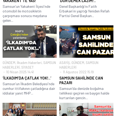
YAKAKENT’TE YAS!
‘DUR DEMEK LAZIM!..’
Samsun'un Yakakent İlçesi'nde
Genel Başkanlığı'nı Fatih
otomobil ile motosikletin
Erbakan'ın yaptığı Yeniden Refah
çarpışması sonucu meydana
Partisi Genel Başkan...
gelen...
GÜNDEM
,
İlkadım Haberleri
,
SAMSUN
ASAYİŞ
,
GÜNDEM
,
SAMSUN
HABERLERİ
,
SİYASET
HABERLERİ
10 Nisan 2025 14:41
11 Ağustos 2022 15:19
‘İLKADIM’DA ÇATLAK YOK!..’
SAMSUN SAHİLİNDE CAN
PAZARI
Samsun'un İlkadım Belediyesi'nde
cumhur ittifakının çatladığına dair
Samsun'da denizde boğulma
iddialar yanıt MHP...
tehlikesi geçiren ve baygın halde
kurtarılan gencin...