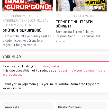
EĞİTİM
,
GÜNDEM
,
SAMSUN
GÜNDEM
8 Eylül 2024 16:15
HABERLERİ
,
TEKNOLOJİ
,
ULUSAL
TERME’DE MUHTEŞEM
19 Ekim 2024 19:16
SÜNNET!
OMÜ’NÜN ‘GURUR’GÜNÜ!
Samsun'da Terme Belediye
Samsun'da OMÜ’ye gurur yaşatan
Başkanı Şenol Kul ile Nuran Kul
akademisyen ve öğrencilere
çifti,...
teşekkür belgesi verildi
YORUMLAR
Yorum yapabilmek için
oturum açmalısınız
.
This site uses Akismet to reduce spam.
Learn how your comment data
is processed.
Henüz yorum yapılmamış. İlk yorumu yukarıdaki form aracılığıyla siz
yapabilirsiniz.
Anasayfa
Gizlilik Politikası