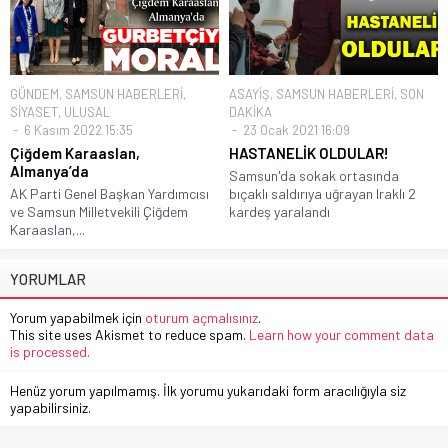
GÜNDEM
,
SAMSUN HABERLERİ
,
ASAYİŞ
,
SAMSUN HABERLERİ
,
SON
SİYASET
,
ULUSAL
DAKİKA
6 Kasım 2022 15:35
23 Ocak 2021 16:09
Çiğdem Karaaslan,
HASTANELİK OLDULAR!
Almanya’da
Samsun'da sokak ortasında
AK Parti Genel Başkan Yardımcısı
bıçaklı saldırıya uğrayan Iraklı 2
ve Samsun Milletvekili Çiğdem
kardeş yaralandı
Karaaslan,...
YORUMLAR
Yorum yapabilmek için
oturum açmalısınız
.
This site uses Akismet to reduce spam.
Learn how your comment data
is processed.
Henüz yorum yapılmamış. İlk yorumu yukarıdaki form aracılığıyla siz
yapabilirsiniz.