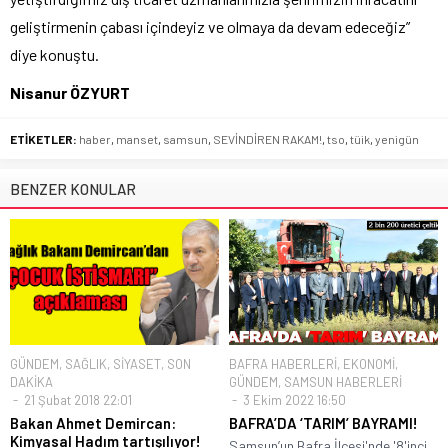
geliştirmenin çabası içindeyiz ve olmaya da devam edeceğiz”
diye konuştu.
Nisanur ÖZYURT
ETİKETLER:
haber
,
manset
,
samsun
,
SEVİNDİREN RAKAM!
,
tso
,
tüik
,
yenigün
BENZER KONULAR
GÜNDEM
,
SAĞLIK
,
SİYASET
,
SON
BAFRA HABERLERİ
,
EKONOMİ
,
DAKİKA
GÜNDEM
,
SAMSUN HABERLERİ
21 Şubat 2018 22:01
3 Ekim 2022 16:50
Bakan Ahmet Demircan:
BAFRA’DA ‘TARIM’ BAYRAMI!
Kimyasal Hadım tartışılıyor!
Samsun’un Bafra İlçesi'nde '8'inci