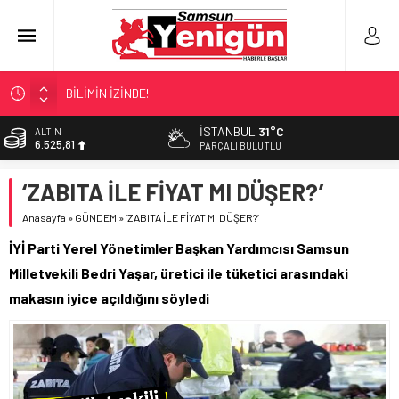
BİLİMİN İZİNDE!
TIR’A ‘ZEHİR’ BASKINI!
İSTANBUL
31°C
ALTIN
6.525,81
FECİ SON!
PARÇALI BULUTLU
UÇURUMDA CAN PAZARI!
BİST
‘ZABITA İLE FİYAT MI DÜŞER?’
13.703,13
SAMSUN YANACAK!
Anasayfa
»
GÜNDEM
»
‘ZABITA İLE FİYAT MI DÜŞER?’
DOLAR
47,5932
İYİ Parti Yerel Yönetimler Başkan Yardımcısı Samsun
EURO
Milletvekili Bedri Yaşar, üretici ile tüketici arasındaki
55,0919
makasın iyice açıldığını söyledi