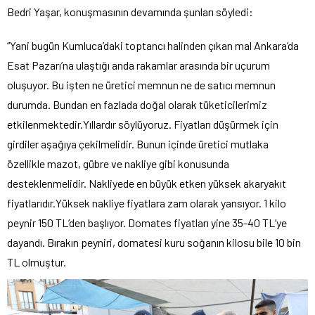
Bedri Yaşar, konuşmasının devamında şunları söyledi:
“Yani bugün Kumluca’daki toptancı halinden çıkan mal Ankara’da
Esat Pazarı’na ulaştığı anda rakamlar arasında bir uçurum
oluşuyor. Bu işten ne üretici memnun ne de satıcı memnun
durumda. Bundan en fazlada doğal olarak tüketicilerimiz
etkilenmektedir.Yıllardır söylüyoruz. Fiyatları düşürmek için
girdiler aşağıya çekilmelidir. Bunun içinde üretici mutlaka
özellikle mazot, gübre ve nakliye gibi konusunda
desteklenmelidir. Nakliyede en büyük etken yüksek akaryakıt
fiyatlarıdır.Yüksek nakliye fiyatlara zam olarak yansıyor. 1 kilo
peynir 150 TL’den başlıyor. Domates fiyatları yine 35-40 TL’ye
dayandı. Bırakın peyniri, domatesi kuru soğanın kilosu bile 10 bin
TL olmuştur.