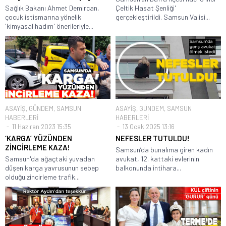
Sağlık Bakanı Ahmet Demircan,
Çeltik Hasat Şenliği'
çocuk istismarına yönelik
gerçekleştirildi. Samsun Valisi...
'kimyasal hadım' önerileriyle...
ASAYİŞ
,
GÜNDEM
,
SAMSUN
ASAYİŞ
,
GÜNDEM
,
SAMSUN
HABERLERİ
HABERLERİ
11 Haziran 2023 15:35
13 Ocak 2025 13:16
‘KARGA’ YÜZÜNDEN
NEFESLER TUTULDU!
ZİNCİRLEME KAZA!
Samsun’da bunalıma giren kadın
Samsun'da ağaçtaki yuvadan
avukat, 12. kattaki evlerinin
düşen karga yavrusunun sebep
balkonunda intihara...
olduğu zincirleme trafik...