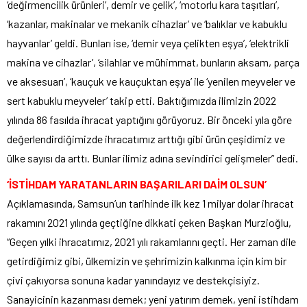
‘değirmencilik ürünleri’, demir ve çelik’, ‘motorlu kara taşıtları’,
‘kazanlar, makinalar ve mekanik cihazlar’ ve ‘balıklar ve kabuklu
hayvanlar’ geldi. Bunları ise, ‘demir veya çelikten eşya’, ‘elektrikli
makina ve cihazlar’, ‘silahlar ve mühimmat, bunların aksam, parça
ve aksesuarı’, ‘kauçuk ve kauçuktan eşya’ ile ‘yenilen meyveler ve
sert kabuklu meyveler’ takip etti. Baktığımızda ilimizin 2022
yılında 86 fasılda ihracat yaptığını görüyoruz. Bir önceki yıla göre
değerlendirdiğimizde ihracatımız arttığı gibi ürün çeşidimiz ve
ülke sayısı da arttı. Bunlar ilimiz adına sevindirici gelişmeler” dedi.
‘İSTİHDAM YARATANLARIN BAŞARILARI DAİM OLSUN’
Açıklamasında, Samsun’un tarihinde ilk kez 1 milyar dolar ihracat
rakamını 2021 yılında geçtiğine dikkati çeken Başkan Murzioğlu,
“Geçen yılki ihracatımız, 2021 yılı rakamlarını geçti. Her zaman dile
getirdiğimiz gibi, ülkemizin ve şehrimizin kalkınma için kim bir
çivi çakıyorsa sonuna kadar yanındayız ve destekçisiyiz.
Sanayicinin kazanması demek; yeni yatırım demek, yeni istihdam