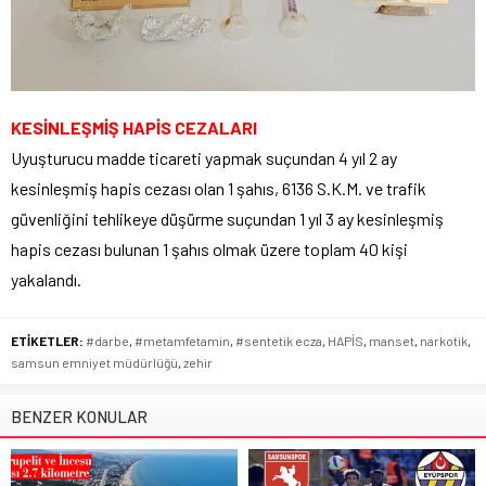
KESİNLEŞMİŞ HAPİS CEZALARI
Uyuşturucu madde ticareti yapmak suçundan 4 yıl 2 ay
kesinleşmiş hapis cezası olan 1 şahıs, 6136 S.K.M. ve trafik
güvenliğini tehlikeye düşürme suçundan 1 yıl 3 ay kesinleşmiş
hapis cezası bulunan 1 şahıs olmak üzere toplam 40 kişi
yakalandı.
ETİKETLER:
#darbe
,
#metamfetamin
,
#sentetik ecza
,
HAPİS
,
manset
,
narkotik
,
samsun emniyet müdürlüğü
,
zehir
BENZER KONULAR