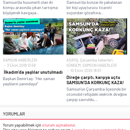
Samsun’da husumetli olan iki
Samsun'da bonzai ile yakalanan
komşu arasında çıkan tartışma
bir kişi uyuşturucu ticareti
büyüyerek kavgaya...
suçundan gözaltına...
SAMSUN HABERLERİ
ASAYİŞ
,
Çarşamba haberleri
,
3 Ekim 2019 13:58
GÜNDEM
,
SAMSUN HABERLERİ
10 Ekim 2025 18:57
İlkadım’da yaşlılar unutulmadı
Direğe çarptı, karşıya uçtu
Başkan Demirtaş: “Her zaman
SAMSUN’DA KORKUNÇ KAZA!
yaşlıların yanındayız”
Samsun’un Çarşamba ilçesinde bir
otomobil refüjdeki elektrik direğine
çarpıp savruldu,...
YORUMLAR
Yorum yapabilmek için
oturum açmalısınız
.
This site uses Akismet to reduce spam.
Learn how your comment data