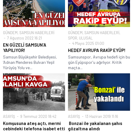
GÜNDEM
,
SAMSUN HABERLERİ
GÜNDEM
,
SAMSUN HABERLERİ
,
7 Ağustos 2022 16:21
SPOR
,
ULUSAL
4 Mayıs 2025 01:00
EN GÜZELİ SAMSUN’A
YAPILIYOR!
HEDEF AVRUPA RAKİP EYÜP!
Samsun Büyükşehir Belediyesi,
Samsunspor, Avrupa hedefi için bu
‘Adnan Menderes Bulvarı Yeşil
gün Eyüpspor'u ağırlıyor. Kritik
Yürüyüş Yolu ve...
maçta...
ASAYİŞ
9 Temmuz 2020 18:42
ASAYİŞ
13 Haziran 2019 11:16
Komşusuna ateş açtı, mermi
Bonzai ile yakalanan şahıs
cebindeki telefona isabet etti
gözaltına alındı