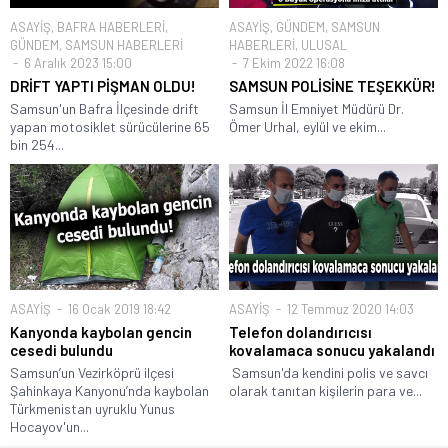
ASAYİŞ
,
BAFRA HABERLERİ
,
ASAYİŞ
,
GÜNDEM
,
SAMSUN
GÜNDEM
,
SAMSUN HABERLERİ
HABERLERİ
,
ULUSAL
6 Aralık 2023 15:00
7 Ekim 2022 16:08
DRİFT YAPTI PİŞMAN OLDU!
SAMSUN POLİSİNE TEŞEKKÜR!
Samsun'un Bafra İlçesinde drift
Samsun İl Emniyet Müdürü Dr.
yapan motosiklet sürücülerine 65
Ömer Urhal, eylül ve ekim...
bin 254...
ASAYİŞ
16 Ocak 2019 18:42
ASAYİŞ
12 Temmuz 2020 14:03
Kanyonda kaybolan gencin
Telefon dolandırıcısı
cesedi bulundu
kovalamaca sonucu yakalandı
Samsun’un Vezirköprü ilçesi
Samsun'da kendini polis ve savcı
Şahinkaya Kanyonu’nda kaybolan
olarak tanıtan kişilerin para ve...
Türkmenistan uyruklu Yunus
Hocayov'un...