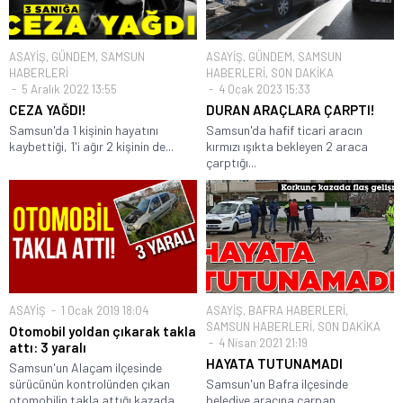
ASAYİŞ
,
GÜNDEM
,
SAMSUN
ASAYİŞ
,
GÜNDEM
,
SAMSUN
HABERLERİ
HABERLERİ
,
SON DAKİKA
5 Aralık 2022 13:55
4 Ocak 2023 15:33
CEZA YAĞDI!
DURAN ARAÇLARA ÇARPTI!
Samsun'da 1 kişinin hayatını
Samsun'da hafif ticari aracın
kaybettiği, 1'i ağır 2 kişinin de...
kırmızı ışıkta bekleyen 2 araca
çarptığı...
ASAYİŞ
1 Ocak 2019 18:04
ASAYİŞ
,
BAFRA HABERLERİ
,
SAMSUN HABERLERİ
,
SON DAKİKA
Otomobil yoldan çıkarak takla
4 Nisan 2021 21:19
attı: 3 yaralı
HAYATA TUTUNAMADI
Samsun'un Alaçam ilçesinde
sürücünün kontrolünden çıkan
Samsun'un Bafra ilçesinde
otomobilin takla attığı kazada...
belediye aracına çarpan