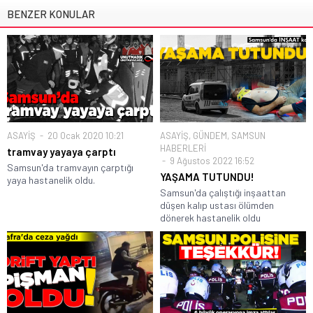
BENZER KONULAR
ASAYİŞ
20 Ocak 2020 10:21
ASAYİŞ
,
GÜNDEM
,
SAMSUN
HABERLERİ
tramvay yayaya çarptı
9 Ağustos 2022 16:52
Samsun'da tramvayın çarptığı
YAŞAMA TUTUNDU!
yaya hastanelik oldu.
Samsun'da çalıştığı inşaattan
düşen kalıp ustası ölümden
dönerek hastanelik oldu