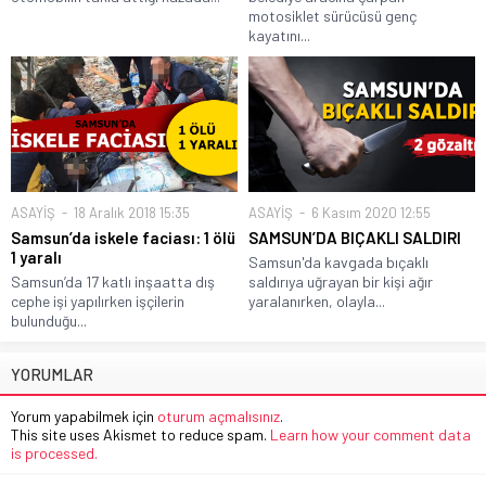
motosiklet sürücüsü genç
kayatını...
ASAYİŞ
18 Aralık 2018 15:35
ASAYİŞ
6 Kasım 2020 12:55
Samsun’da iskele faciası: 1 ölü
SAMSUN’DA BIÇAKLI SALDIRI
1 yaralı
Samsun'da kavgada bıçaklı
Samsun’da 17 katlı inşaatta dış
saldırıya uğrayan bir kişi ağır
cephe işi yapılırken işçilerin
yaralanırken, olayla...
bulunduğu...
YORUMLAR
Yorum yapabilmek için
oturum açmalısınız
.
This site uses Akismet to reduce spam.
Learn how your comment data
is processed.