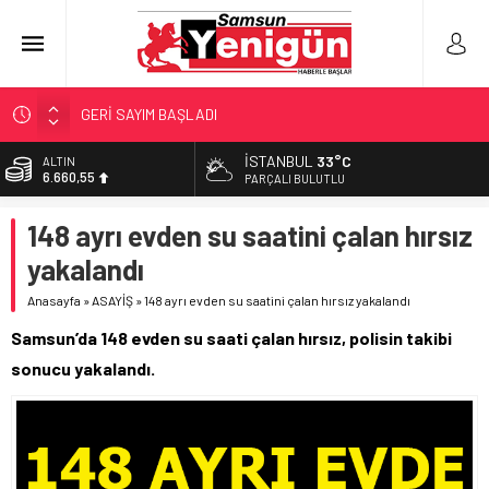
GERİ SAYIM BAŞLADI
SAMSUNSPOR’DA HEDEF 5’İNCİLİK!
İSTANBUL
33°C
ALTIN
6.660,55
‘BAFRA’YA YATIRIM YAPIN!’
PARÇALI BULUTLU
İŞTE FINDIK FİYATI!
BİST
148 ayrı evden su saatini çalan hırsız
13.779,39
YÖNETİCİ SEÇERKEN YAPILAN EN BÜYÜK HATALAR
yakalandı
DOLAR
47,7111
Anasayfa
»
ASAYİŞ
»
148 ayrı evden su saatini çalan hırsız yakalandı
EURO
Samsun’da 148 evden su saati çalan hırsız, polisin takibi
55,1881
sonucu yakalandı.