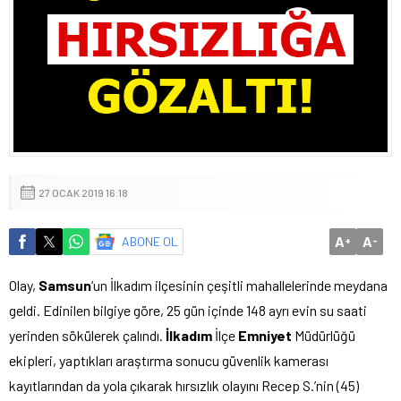
27 OCAK 2019 16:18
A
A
ABONE OL
+
-
Olay,
Samsun
‘un İlkadım ilçesinin çeşitli mahallelerinde meydana
geldi. Edinilen bilgiye göre, 25 gün içinde 148 ayrı evin su saati
yerinden sökülerek çalındı.
İlkadım
İlçe
Emniyet
Müdürlüğü
ekipleri, yaptıkları araştırma sonucu güvenlik kamerası
kayıtlarından da yola çıkarak hırsızlık olayını Recep S.’nin (45)