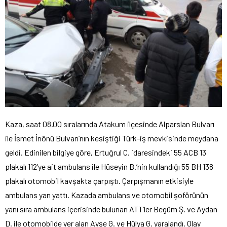
Kaza, saat 08.00 sıralarında Atakum ilçesinde Alparslan Bulvarı
ile İsmet İnönü Bulvarı’nın kesiştiği Türk-iş mevkisinde meydana
geldi. Edinilen bilgiye göre, Ertuğrul C. idaresindeki 55 ACB 13
plakalı 112’ye ait ambulans ile Hüseyin B.’nin kullandığı 55 BH 138
plakalı otomobil kavşakta çarpıştı. Çarpışmanın etkisiyle
ambulans yan yattı. Kazada ambulans ve otomobil şoförünün
yanı sıra ambulans içerisinde bulunan ATT’ler Begüm Ş. ve Aydan
D. ile otomobilde yer alan Ayşe G. ve Hülya G. yaralandı. Olay