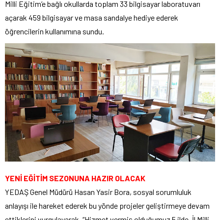
Milli Eğitim’e bağlı okullarda toplam 33 bilgisayar laboratuvarı
açarak 459 bilgisayar ve masa sandalye hediye ederek
öğrencilerin kullanımına sundu.
YENİ EĞİTİM SEZONUNA HAZIR OLACAK
YEDAŞ Genel Müdürü Hasan Yasir Bora, sosyal sorumluluk
anlayışı ile hareket ederek bu yönde projeler geliştirmeye devam
ettiklerini vurgulayarak, “Hizmet vermiş olduğumuz 5 ilde, İl Milli