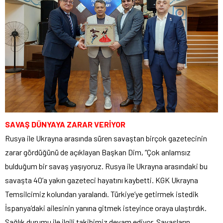
SAVAŞ DÜNYAYA ZARAR VERİYOR
Rusya ile Ukrayna arasında süren savaştan birçok gazetecinin
zarar gördüğünü de açıklayan Başkan Dim, “Çok anlamsız
bulduğum bir savaş yaşıyoruz. Rusya ile Ukrayna arasındaki bu
savaşta 40’a yakın gazeteci hayatını kaybetti. KGK Ukrayna
Temsilcimiz kolundan yaralandı. Türkiye’ye getirmek istedik
İspanya’daki ailesinin yanına gitmek isteyince oraya ulaştırdık.
Sağlık durumu ile ilgili takibimiz devam ediyor. Savaşların