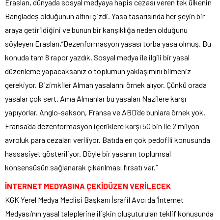
Eraslan, dünyada sosyal medyaya hapis cezası veren tek ülkenin
Bangladeş olduğunun altını çizdi. Yasa tasarısında her şeyin bir
araya getirildiğini ve bunun bir karışıklığa neden olduğunu
söyleyen Eraslan,”Dezenformasyon yasası torba yasa olmuş. Bu
konuda tam 8 rapor yazdık. Sosyal medya ile ilgili bir yasal
düzenleme yapacaksanız o toplumun yaklaşımını bilmeniz
gerekiyor. Bizimkiler Alman yasalarını örnek alıyor. Çünkü orada
yasalar çok sert. Ama Almanlar bu yasaları Nazilere karşı
yapıyorlar. Anglo-sakson, Fransa ve ABD’de bunlara örnek yok.
Fransa’da dezenformasyon içeriklere karşı 50 bin ile 2 milyon
avroluk para cezaları veriliyor. Batıda en çok pedofili konusunda
hassasiyet gösteriliyor. Böyle bir yasanın toplumsal
konsensüsün sağlanarak çıkarılması fırsatı var.”
İNTERNET MEDYASINA ÇEKİDÜZEN VERİLECEK
KGK Yerel Medya Meclisi Başkanı İsrafil Avcı da ‘İnternet
Medyası’nın yasal taleplerine ilişkin oluşuturulan teklif konusunda