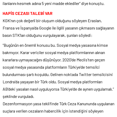
ilanlarını kesmek adına 5 yeni madde eklediler” diye konuştu.
HAPİS CEZASI TALEBİ VAR
KGK’nın çok değerli bir oluşum olduğunu söyleyen Eraslan,
Fransa ve İspanya’da Google ile ilglili yasanın çıkmasını sağlayanın
basın STK’ları olduğunu vurgulayarak, şunları söyledi:
“Bugünün en önemli konusu bu. Sosyal medya yasasına kimse
bakmıyor. Karar vericiler sosyal medya platformlarının alınan
kararlara uymayacağını düşünüyor. 2020’de Meclis’ten geçen
sosyal medya yasasında platformların Türkiye’de temsilci
bulundurması şartı koşuldu. Gelinen noktada Twitter temsilcisini
Londra’da yaşayan bir Türk oldu. Sosyal medya platformları
AB’deki yasaları nasıl uyguluyorsa Türkiye’de de aynen uygulamalı.”
şeklinde vurguladı.
Dezenformasyon yasa teklifinde Türk Ceza Kanununda uygulanan
suçlara verilen cezaların habercilik için istendiğini söyleyen