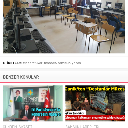
ETİKETLER:
#laboratuvar
,
manset
,
samsun
,
yedaş
BENZER KONULAR
GÜNDEM
,
SİYASET
SAMSUN HABERLERİ