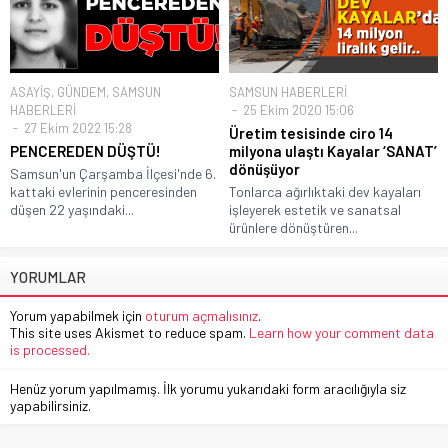
ASAYİŞ
,
GÜNDEM
,
SAMSUN
SAMSUN HABERLERİ
HABERLERİ
25 Ekim 2020 15:06
27 Ekim 2022 15:28
Üretim tesisinde ciro 14
PENCEREDEN DÜŞTÜ!
milyona ulaştı Kayalar ‘SANAT’
dönüşüyor
Samsun'un Çarşamba İlçesi'nde 6.
kattaki evlerinin penceresinden
Tonlarca ağırlıktaki dev kayaları
düşen 22 yaşındaki...
işleyerek estetik ve sanatsal
ürünlere dönüştüren...
YORUMLAR
Yorum yapabilmek için
oturum açmalısınız
.
This site uses Akismet to reduce spam.
Learn how your comment data
is processed.
Henüz yorum yapılmamış. İlk yorumu yukarıdaki form aracılığıyla siz
yapabilirsiniz.