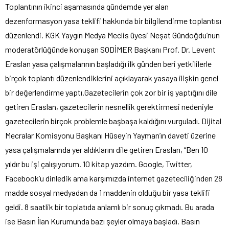
Toplantının ikinci aşamasında gündemde yer alan
dezenformasyon yasa teklifi hakkında bir bilgilendirme toplantısı
düzenlendi. KGK Yaygın Medya Meclis üyesi Neşat Gündoğdu’nun
moderatörlüğünde konuşan SODİMER Başkanı Prof. Dr. Levent
Eraslan yasa çalışmalarının başladığı ilk günden beri yetkililerle
birçok toplantı düzenlendiklerini açıklayarak yasaya ilişkin genel
bir değerlendirme yaptı.Gazetecilerin çok zor bir iş yaptığını dile
getiren Eraslan, gazetecilerin nesnellik gerektirmesi nedeniyle
gazetecilerin birçok problemle başbaşa kaldığını vurguladı. Dijital
Mecralar Komisyonu Başkanı Hüseyin Yayman’ın daveti üzerine
yasa çalışmalarında yer aldıklarını dile getiren Eraslan, “Ben 10
yıldır bu işi çalışıyorum. 10 kitap yazdım. Google, Twitter,
Facebook’u dinledik ama karşımızda internet gazeteciliğinden 28
madde sosyal medyadan da 1 maddenin olduğu bir yasa teklifi
geldi. 8 saatlik bir toplatıda anlamlı bir sonuç çıkmadı. Bu arada
ise Basın İlan Kurumunda bazı şeyler olmaya başladı. Basın