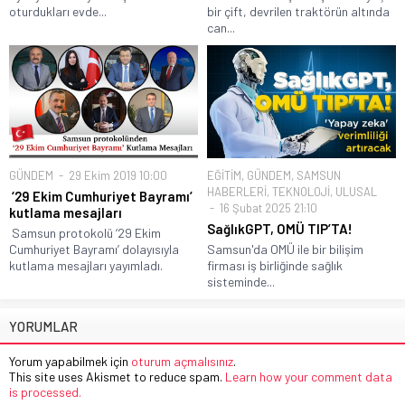
oturdukları evde...
bir çift, devrilen traktörün altında
can...
GÜNDEM
29 Ekim 2019 10:00
EĞİTİM
,
GÜNDEM
,
SAMSUN
HABERLERİ
,
TEKNOLOJİ
,
ULUSAL
‘29 Ekim Cumhuriyet Bayramı’
16 Şubat 2025 21:10
kutlama mesajları
SağlıkGPT, OMÜ TIP’TA!
Samsun protokolü ‘29 Ekim
Cumhuriyet Bayramı’ dolayısıyla
Samsun'da OMÜ ile bir bilişim
kutlama mesajları yayımladı.
firması iş birliğinde sağlık
sisteminde...
YORUMLAR
Yorum yapabilmek için
oturum açmalısınız
.
This site uses Akismet to reduce spam.
Learn how your comment data
is processed.