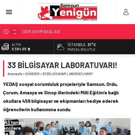
GERİ SAYIM BAŞLADI
SAMSUNSPOR’DA HEDEF 5’İNCİLİK!
İSTANBUL
31°C
BİST
‘BAFRA’YA YATIRIM YAPIN!’
13.889,75
PARÇALI BULUTLU
İŞTE FINDIK FİYATI!
DOLAR
33 BİLGİSAYAR LABORATUVARI!
YÖNETİCİ SEÇERKEN YAPILAN EN BÜYÜK HATALAR
47,7046
Anasayfa
»
GÜNDEM
»
33 BİLGİSAYAR LABORATUVARI!
EURO
55,0051
YEDAŞ sosyal sorumluluk projeleriyle Samsun, Ordu,
ALTIN
Çorum, Amasya ve Sinop illerindeki Milli Eğitim’e bağlı
6.584,66
okullara 459 bilgisayar ve ekipmanları hediye ederek
öğrencilerin kullanımına sundu