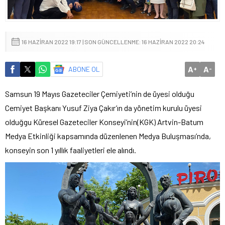
16 HAZIRAN 2022 19:17 | SON GÜNCELLENME: 16 HAZIRAN 2022 20:24
A
A
ABONE OL
+
-
Samsun 19 Mayıs Gazeteciler Çemiyeti’nin de üyesi olduğu
Cemiyet Başkanı Yusuf Ziya Çakır’ın da yönetim kurulu üyesi
olduğgu Küresel Gazeteciler Konseyi’nin(KGK) Artvin-Batum
Medya Etkinliği kapsamında düzenlenen Medya Buluşması’nda,
konseyin son 1 yıllık faaliyetleri ele alındı.