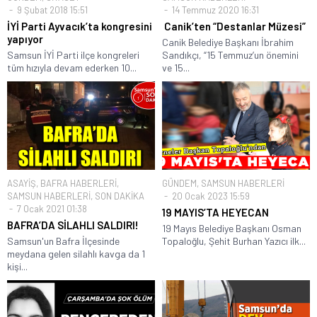
9 Şubat 2018 15:51
14 Temmuz 2020 16:31
İYİ Parti Ayvacık’ta kongresini
Canik’ten “Destanlar Müzesi”
yapıyor
Canik Belediye Başkanı İbrahim
Samsun İYİ Parti ilçe kongreleri
Sandıkçı, “15 Temmuz’un önemini
tüm hızıyla devam ederken 10...
ve 15...
ASAYİŞ
,
BAFRA HABERLERİ
,
GÜNDEM
,
SAMSUN HABERLERİ
SAMSUN HABERLERİ
,
SON DAKİKA
20 Ocak 2023 15:59
7 Ocak 2021 01:38
19 MAYIS’TA HEYECAN
BAFRA’DA SİLAHLI SALDIRI!
19 Mayıs Belediye Başkanı Osman
Samsun'un Bafra İlçesinde
Topaloğlu, Şehit Burhan Yazıcı ilk...
meydana gelen silahlı kavga da 1
kişi...