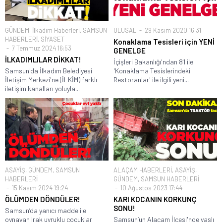
GÜNDEM
,
İlkadım Haberleri
,
SAMSUN
ULUSAL
29 Kasım 2020 16:31
HABERLERİ
,
SİYASET
Konaklama Tesisleri için YENİ
7 Temmuz 2024 16:53
GENELGE
İLKADIMLILAR DİKKAT!
İçişleri Bakanlığı'ndan 81 ile
Samsun'da İlkadım Belediyesi
'Konaklama Tesislerindeki
İletişim Merkezi'ne (İLKİM) farklı
Restoranlar' ile ilgili yeni...
iletişim kanalları yoluyla...
ASAYİŞ
,
GÜNDEM
,
SAMSUN
ALAÇAM HABERLERİ
,
ASAYİŞ
,
HABERLERİ
GÜNDEM
,
SAMSUN HABERLERİ
15 Kasım 2024 19:24
10 Ağustos 2023 17:44
ÖLÜMDEN DÖNDÜLER!
KARI KOCANIN KORKUNÇ
SONU!
Samsun’da yanıcı madde ile
oynayan Irak uyruklu çocuklar
Samsun’un Alaçam İlçesi'nde yaşlı