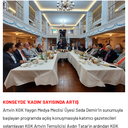
KONSEYDE ‘KADIN’ SAYISINDA ARTIŞ
Artvin KGK Yaygın Medya Meclisi Üyesi Seda Demir’in sunumuyla
başlayan programda açılış konuşmasıyla katımcı gazetecileri
selamlayan KGK Artvin Temsilcisi Aydın Tatar’ın ardından KGK