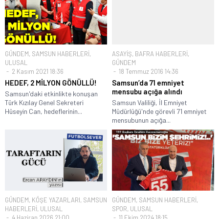
GÜNDEM
,
SAMSUN HABERLERİ
,
ASAYİŞ
,
BAFRA HABERLERİ
,
ULUSAL
GÜNDEM
2 Kasım 2021 18:36
18 Temmuz 2016 14:36
HEDEF, 2 MİLYON GÖNÜLLÜ!
Samsun’da 71 emniyet
mensubu açığa alındı
Samsun'daki etkinlikte konuşan
Türk Kızılay Genel Sekreteri
Samsun Valiliği, İl Emniyet
Hüseyin Can, hedeflerinin...
Müdürlüğü'nde görevli 71 emniyet
mensubunun açığa...
GÜNDEM
,
KÖŞE YAZARLARI
,
SAMSUN
GÜNDEM
,
SAMSUN HABERLERİ
,
HABERLERİ
,
ULUSAL
SPOR
,
ULUSAL
4 Haziran 2026 21:00
11 Ekim 2024 18:15