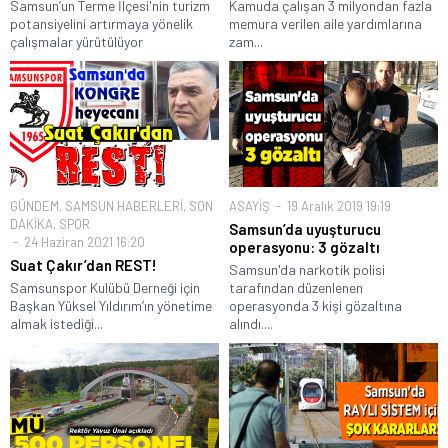
Samsun’un Terme İlçesi'nin turizm
Kamuda çalışan 3 milyondan fazla
potansiyelini artırmaya yönelik
memura verilen aile yardımlarına
çalışmalar yürütülüyor
zam...
GÜNDEM
,
SAMSUN HABERLERİ
,
SON
ASAYİŞ
19 Aralık 2019 19:19
DAKİKA
,
SPOR
Samsun’da uyuşturucu
24 Haziran 2021 16:20
operasyonu: 3 gözaltı
Suat Çakır’dan REST!
Samsun'da narkotik polisi
Samsunspor Kulübü Derneği için
tarafından düzenlenen
Başkan Yüksel Yıldırım’ın yönetime
operasyonda 3 kişi gözaltına
almak istediği...
alındı....