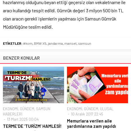
hazırlanmış olduğunu beyan ettiği geçersiz olan vekaletname ile
aracı kullandığı tespit edildi. Gümrük değeri 3 milyon 500 bin TL
olan aracın gerekli işlemlerin yapılması için Samsun Gümrük
Müdürlüğüne teslim edildi.
ETİKETLER:
#kom
,
BMW X5
,
jandarma
,
manset
,
samsun
BENZER KONULAR
EKONOMİ
,
GÜNDEM
,
SAMSUN
EKONOMİ
,
GÜNDEM
,
ULUSAL
HABERLERİ
10 Aralık 2017 22:45
13 Mart 2025 00:04
Memurlara verilen aile
TERME’DE ‘TURİZM’ HAMLESİ!
yardımlarına zam yapıldı