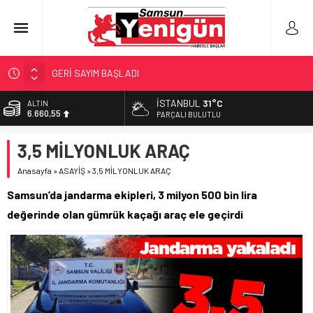
GERİ SAYIM BAŞLADI
SAMSUNSPOR’DA HEDEF 5’İNCİLİK!
İSTANBUL
31°C
ALTIN
6.660,55
‘BAFRA’YA YATIRIM YAPIN!’
PARÇALI BULUTLU
İŞTE FINDIK FİYATI!
BİST
3,5 MİLYONLUK ARAÇ
13.779,39
YÖNETİCİ SEÇERKEN YAPILAN EN BÜYÜK HATALAR
Anasayfa
»
ASAYİŞ
»
3,5 MİLYONLUK ARAÇ
DOLAR
47,7111
Samsun’da jandarma ekipleri, 3 milyon 500 bin lira
EURO
değerinde olan gümrük kaçağı araç ele geçirdi
55,1881