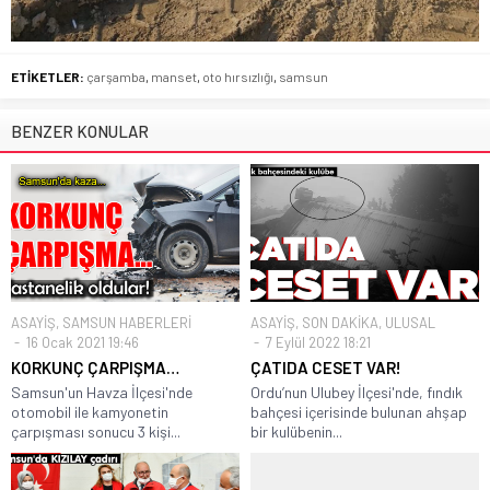
ETİKETLER:
çarşamba
,
manset
,
oto hırsızlığı
,
samsun
BENZER KONULAR
ASAYİŞ
,
SAMSUN HABERLERİ
ASAYİŞ
,
SON DAKİKA
,
ULUSAL
16 Ocak 2021 19:46
7 Eylül 2022 18:21
KORKUNÇ ÇARPIŞMA…
ÇATIDA CESET VAR!
Samsun'un Havza İlçesi'nde
Ordu’nun Ulubey İlçesi'nde, fındık
otomobil ile kamyonetin
bahçesi içerisinde bulunan ahşap
çarpışması sonucu 3 kişi...
bir kulübenin...