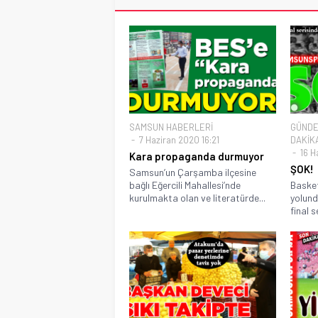
SAMSUN HABERLERİ
GÜND
7 Haziran 2020 16:21
DAKİK
16 H
Kara propaganda durmuyor
ŞOK!
Samsun’un Çarşamba ilçesine
bağlı Eğercili Mahallesi’nde
Basket
kurulmakta olan ve literatürde...
yolund
final s