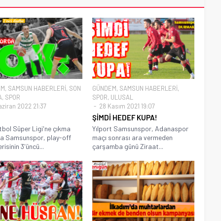
EM
,
SAMSUN HABERLERİ
,
SON
GÜNDEM
,
SAMSUN HABERLERİ
,
A
,
SPOR
SPOR
,
ULUSAL
aziran 2022 21:37
28 Kasım 2021 19:07
ŞİMDİ HEDEF KUPA!
bol Süper Ligi'ne çıkma
Yılport Samsunspor, Adanaspor
a Samsunspor, play-off
maçı sonrası ara vermeden
erisinin 3'üncü...
çarşamba günü Ziraat...