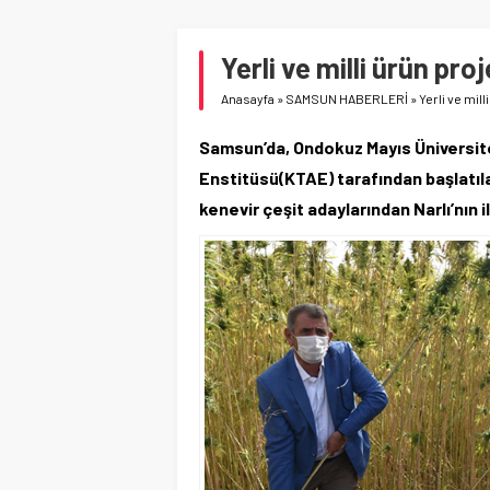
Yerli ve milli ürün p
Anasayfa
»
SAMSUN HABERLERİ
»
Yerli ve mi
Samsun’da, Ondokuz Mayıs Üniversit
Enstitüsü(KTAE) tarafından başlatılan 
kenevir çeşit adaylarından Narlı’nın i