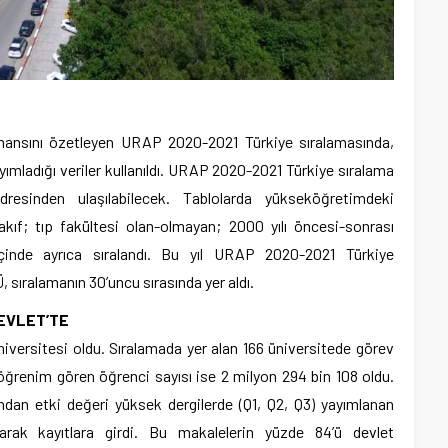
rmansını özetleyen URAP 2020-2021 Türkiye sıralamasında,
yımladığı veriler kullanıldı. URAP 2020-2021 Türkiye sıralama
 adresinden ulaşılabilecek. Tablolarda yükseköğretimdeki
vakıf; tıp fakültesi olan-olmayan; 2000 yılı öncesi-sonrası
 içinde ayrıca sıralandı. Bu yıl URAP 2020-2021 Türkiye
, sıralamanın 30’uncu sırasında yer aldı.
EVLET’TE
 üniversitesi oldu. Sıralamada yer alan 166 üniversitede görev
öğrenim gören öğrenci sayısı ise 2 milyon 294 bin 108 oldu.
ından etki değeri yüksek dergilerde (Q1, Q2, Q3) yayımlanan
rak kayıtlara girdi. Bu makalelerin yüzde 84’ü devlet