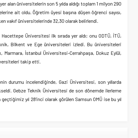
yer alan üniversitelerin son 5 yılda aldığı toplam 1 milyon 290
telerine ait oldu. Öğretim üyesi başına düşen öğrenci sayısı,
en vakıf üniversitelerinde 32,30 olarak belirlendi.
acettepe Üniversitesi ilk sırada yer aldı; onu ODTÜ, İTÜ,
ik, Bilkent ve Ege üniversiteleri izledi. Bu üniversiteleri
ürk, Marmara, İstanbul Üniversitesi-Cerrahpaşa, Dokuz Eylül,
rsiteleri takip etti.
enin durumu incelendiğinde, Gazi Üniversitesi, son yıllarda
ükseldi. Gebze Teknik Üniversitesi de son dönemde ilerleme
a geçtiğimiz yıl 28’inci olarak görülen Samsun OMÜ ise bu yıl