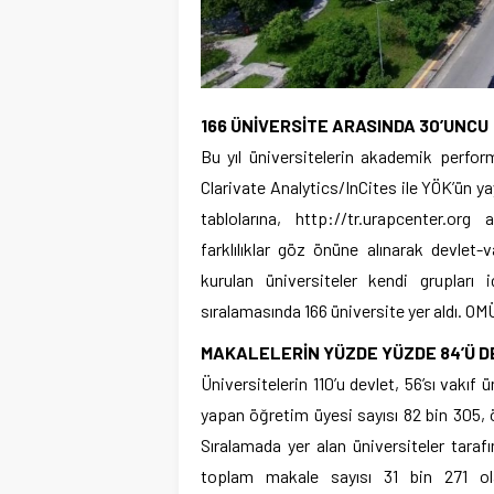
166 ÜNİVERSİTE ARASINDA 30’UNCU
Bu yıl üniversitelerin akademik perfo
Clarivate Analytics/InCites ile YÖK’ün ya
tablolarına, http://tr.urapcenter.org
farklılıklar göz önüne alınarak devlet-
kurulan üniversiteler kendi grupları
sıralamasında 166 üniversite yer aldı. OMÜ
MAKALELERİN YÜZDE YÜZDE 84’Ü D
Üniversitelerin 110’u devlet, 56’sı vakıf
yapan öğretim üyesi sayısı 82 bin 305, 
Sıralamada yer alan üniversiteler taraf
toplam makale sayısı 31 bin 271 ola