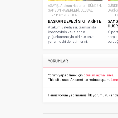
ASAYİŞ
,
Atakum Haberleri
,
GÜNDEM
,
GÜND
SAMSUN HABERLERİ
,
ULUSAL
DAKİK
23 Mart 2021 18:45
19 Ey
BAŞKAN DEVECİ SIKI TAKİPTE
SAMS
HÜSR
Atakum Belediyesi, Samsun’da
koronavirüs vakalarının
Yılpor
yoğunlaşmasıyla birlikte pazar
karşıs
yerlerindeki denetimlerini...
bulduğu
YORUMLAR
Yorum yapabilmek için
oturum açmalısınız
.
This site uses Akismet to reduce spam.
Lear
Henüz yorum yapılmamış. İlk yorumu yukarıdaki