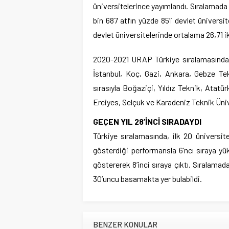
üniversitelerince yayımlandı. Sıralamada 
bin 687 atfın yüzde 85’i devlet üniversi
devlet üniversitelerinde ortalama 26,71 ik
2020-2021 URAP Türkiye sıralamasında H
İstanbul, Koç, Gazi, Ankara, Gebze Tekn
sırasıyla Boğaziçi, Yıldız Teknik, Atat
Erciyes, Selçuk ve Karadeniz Teknik Ünive
GEÇEN YIL 28’İNCİ SIRADAYDI
Türkiye sıralamasında, ilk 20 üniversit
gösterdiği performansla 6’ncı sıraya y
göstererek 8’inci sıraya çıktı. Sıralamad
30’uncu basamakta yer bulabildi.
BENZER KONULAR