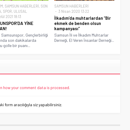
EM
,
SAMSUN HABERLERİ
,
SON
SAMSUN HABERLERİ
A
,
SPOR
,
ULUSAL
3 Nisan 2020 13:22
lül 2021 18:13
İlkadım’da muhtarlardan “Bir
UNSPOR’DA YİNE
ekmek de benden olsun
AN!
kampanyası”
t Samsunspor, Gençlerbirliği
Samsun İli ve İlkadım Muhtarlar
ında son dakikalarda
Derneği, El Veren İnsanlar Derneği...
 golle bir puanı...
n how your comment data is processed.
 form aracılığıyla siz yapabilirsiniz.