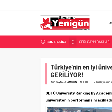
A
SON DAKİKA
GERİ SAYIM BAŞLADI
SAMSUNSPOR’DA HEDE
‘BAFRA’YA YATIRIM YAP
İŞTE FINDIK FİYATI!
Türkiye’nin en iyi üni
YÖNETİCİ SEÇERKEN
GERİLİYOR!
Anasayfa
»
SAMSUN HABERLERİ
»
Türkiye’nin
ODTÜ University Ranking by Academi
üniversitenin performansını açıkladı