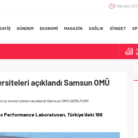
8 Ağustos 202
SAYİŞ
GÜNDEM
EKONOMİ
MAGAZİN
SAĞLIK
SİYASET
SP
A
6
F 5’İNCİLİK!
B
1
IN!’
versiteleri açıklandı Samsun OMÜ
D
4
 YAPILAN EN BÜYÜK HATALAR
E
5
 en iyi üniversiteleri açıklandı Samsun OMÜ GERİLİYOR!
c Performance Laboratuvarı, Türkiye’deki 166