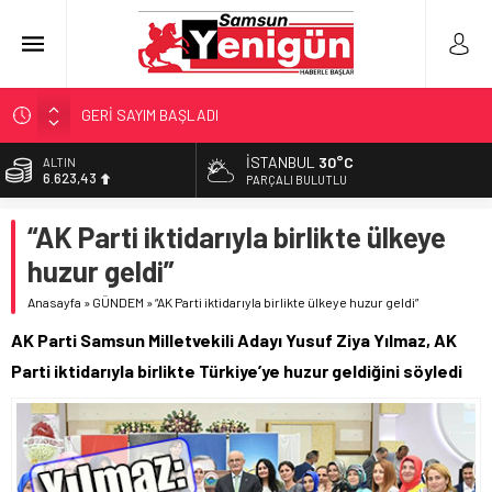
GERİ SAYIM BAŞLADI
SAMSUNSPOR’DA HEDEF 5’İNCİLİK!
İSTANBUL
30°C
ALTIN
6.623,43
‘BAFRA’YA YATIRIM YAPIN!’
PARÇALI BULUTLU
İŞTE FINDIK FİYATI!
BİST
“AK Parti iktidarıyla birlikte ülkeye
13.785,25
YÖNETİCİ SEÇERKEN YAPILAN EN BÜYÜK HATALAR
huzur geldi”
DOLAR
47,7048
Anasayfa
»
GÜNDEM
»
“AK Parti iktidarıyla birlikte ülkeye huzur geldi”
EURO
AK Parti Samsun Milletvekili Adayı Yusuf Ziya Yılmaz, AK
55,0748
Parti iktidarıyla birlikte Türkiye’ye huzur geldiğini söyledi