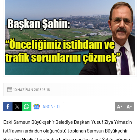
10 HAZIRAN 2018 16:16
A
A
ABONE OL
+
-
Eski Samsun Büyükşehir Belediye Başkanı Yusuf Ziya Yılmaz’ın
istifasının ardından olağanüstü toplanan Samsun Büyükşehir
Belediye Meclisi tarafından başkan seçilen Zihni Şahin, göreve