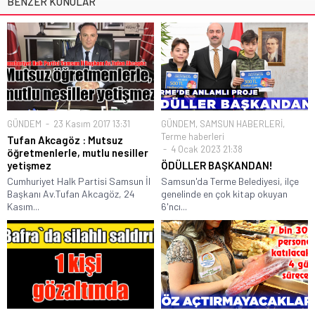
BENZER KONULAR
GÜNDEM
23 Kasım 2017 13:31
GÜNDEM
,
SAMSUN HABERLERİ
,
Terme haberleri
Tufan Akcagöz : Mutsuz
4 Ocak 2023 21:38
öğretmenlerle, mutlu nesiller
yetişmez
ÖDÜLLER BAŞKANDAN!
Cumhuriyet Halk Partisi Samsun İl
Samsun'da Terme Belediyesi, ilçe
Başkanı Av.Tufan Akcagöz, 24
genelinde en çok kitap okuyan
Kasım...
6'ncı...