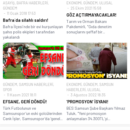
ASAYİŞ
,
BAFRA HABERLERİ
,
EKONOMİ
,
GÜNDEM
,
ULUSAL
GÜNDEM
25 Ekim 2021 15:58
11 Ocak 2018 17:53
GÖZ AÇTIRMAYACAKLAR!
Bafra`da silahlı saldırı!
Tarım ve Orman Bakanı
Bafra İlçesi`nde bir evi kurşunlayan
Pakdemirli, "Gıda denetim
şahıs polis ekipleri tarafından
sonuçlarını şeffaf bir...
yakalandı
GÜNDEM
,
SAMSUN HABERLERİ
,
EKONOMİ
,
GÜNDEM
,
SAMSUN
SPOR
HABERLERİ
,
ULUSAL
11 Kasım 2021 18:11
3 Ağustos 2022 18:35
EFSANE, GERİ DÖNDÜ!
‘PROMOSYON’ İSYANI!
Türk Futbolunun ve
BES Samsun Şube Başkanı Yılmaz
Samsunspor’un eski golcülerinden
Tuluk, "Yeni promosyon
Cenk İşler, Samsunspor’da ‘genel...
anlaşmaları 34.300TL’yi...