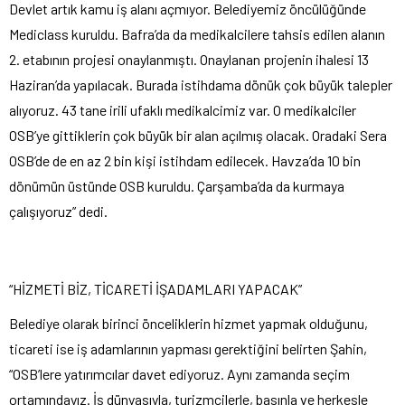
Devlet artık kamu iş alanı açmıyor. Belediyemiz öncülüğünde
Mediclass kuruldu. Bafra’da da medikalcilere tahsis edilen alanın
2. etabının projesi onaylanmıştı. Onaylanan projenin ihalesi 13
Haziran’da yapılacak. Burada istihdama dönük çok büyük talepler
alıyoruz. 43 tane irili ufaklı medikalcimiz var. O medikalciler
OSB’ye gittiklerin çok büyük bir alan açılmış olacak. Oradaki Sera
OSB’de de en az 2 bin kişi istihdam edilecek. Havza’da 10 bin
dönümün üstünde OSB kuruldu. Çarşamba’da da kurmaya
çalışıyoruz” dedi.
“HİZMETİ BİZ, TİCARETİ İŞADAMLARI YAPACAK”
Belediye olarak birinci önceliklerin hizmet yapmak olduğunu,
ticareti ise iş adamlarının yapması gerektiğini belirten Şahin,
“OSB’lere yatırımcılar davet ediyoruz. Aynı zamanda seçim
ortamındayız. İş dünyasıyla, turizmcilerle, basınla ve herkesle