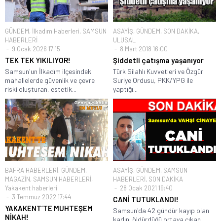
GÜNDEM
,
İlkadım Haberleri
,
SAMSUN
ASAYİŞ
,
GÜNDEM
,
SON DAKİKA
,
HABERLERİ
ULUSAL
9 Ocak 2026 17:15
8 Mart 2018 16:00
TEK TEK YIKILIYOR!
Şiddetli çatışma yaşanıyor
Samsun'un İlkadım ilçesindeki
Türk Silahlı Kuvvetleri ve Özgür
mahallelerde güvenlik ve çevre
Suriye Ordusu, PKK/YPG ile
riski oluşturan, estetik...
yaptığı...
BAFRA HABERLERİ
,
GÜNDEM
,
ASAYİŞ
,
GÜNDEM
,
SAMSUN
MAGAZİN
,
SAMSUN HABERLERİ
,
HABERLERİ
,
SON DAKİKA
Yakakent haberleri
28 Ocak 2021 19:40
3 Temmuz 2022 17:44
CANİ TUTUKLANDI!
YAKAKENT’TE MUHTEŞEM
Samsun'da 42 gündür kayıp olan
NİKAH!
kadını öldürdüğü ortaya çıkan