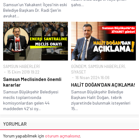
Samsun'un Yakakent İlçesi'nin eski
şahıs...
Belediye Başkanı Dr. Radi Şen'in
avukat...
SAMSUN HABERLERİ
GÜNDEM
,
SAMSUN HABERLERİ
,
15 Ekim 2019 19:22
SİYASET
16 Nisan 2024 16:06
Samsun Meclisinden önemli
kararlar
HALİT DOĞAN’DAN AÇIKLAMA!
Samsun Büyükşehir Belediyesi
Samsun Büyükşehir Belediye
meclis toplantısında
Başkanı Halit Doğan, tebrik
komisyonlardan gelen 44
ziyaretinde bulunmak isteyenleri
maddeden 42'si oy...
15...
YORUMLAR
Yorum yapabilmek için
oturum açmalısınız
.