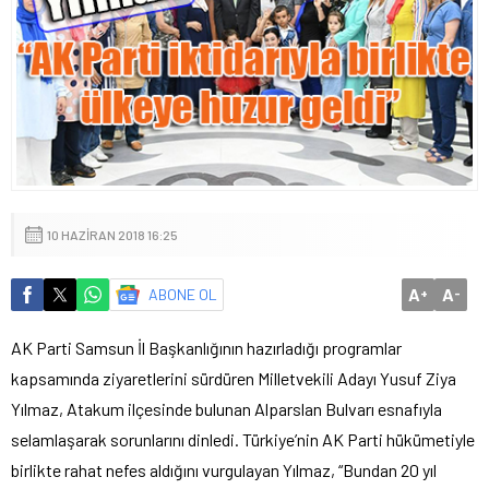
10 HAZIRAN 2018 16:25
A
A
ABONE OL
+
-
AK Parti Samsun İl Başkanlığının hazırladığı programlar
kapsamında ziyaretlerini sürdüren Milletvekili Adayı Yusuf Ziya
Yılmaz, Atakum ilçesinde bulunan Alparslan Bulvarı esnafıyla
selamlaşarak sorunlarını dinledi. Türkiye’nin AK Parti hükümetiyle
birlikte rahat nefes aldığını vurgulayan Yılmaz, “Bundan 20 yıl