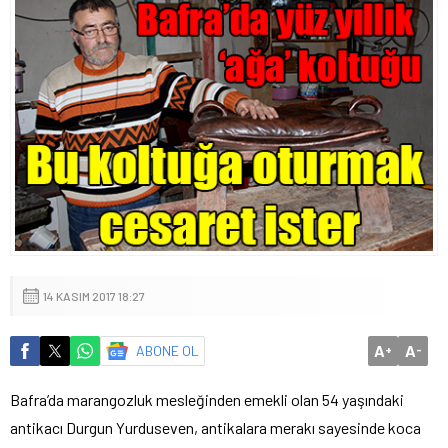
14 KASIM 2017 18:27
A
A
ABONE OL
+
-
Bafra’da marangozluk mesleğinden emekli olan 54 yaşındaki
antikacı Durgun Yurduseven, antikalara merakı sayesinde koca