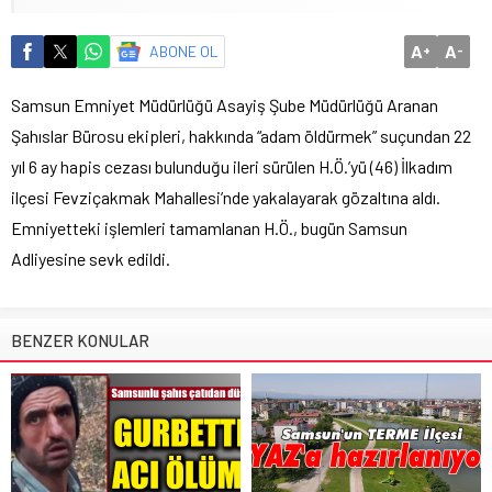
A
A
ABONE OL
+
-
Samsun Emniyet Müdürlüğü Asayiş Şube Müdürlüğü Aranan
Şahıslar Bürosu ekipleri, hakkında “adam öldürmek” suçundan 22
yıl 6 ay hapis cezası bulunduğu ileri sürülen H.Ö.’yü (46) İlkadım
ilçesi Fevziçakmak Mahallesi’nde yakalayarak gözaltına aldı.
Emniyetteki işlemleri tamamlanan H.Ö., bugün Samsun
Adliyesine sevk edildi.
BENZER KONULAR