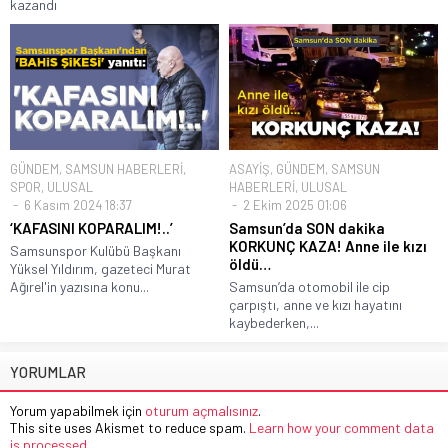
kazandı
GÜNDEM
,
SAMSUN HABERLERİ
,
ASAYİŞ
,
GÜNDEM
,
SAMSUN
SPOR
,
ULUSAL
HABERLERİ
,
ULUSAL
6 Kasım 2024 18:37
2 Ekim 2025 01:06
‘KAFASINI KOPARALIM!..’
Samsun’da SON dakika
KORKUNÇ KAZA! Anne ile kızı
Samsunspor Kulübü Başkanı
öldü…
Yüksel Yıldırım, gazeteci Murat
Ağırel'in yazısına konu...
Samsun’da otomobil ile cip
çarpıştı, anne ve kızı hayatını
kaybederken,...
YORUMLAR
Yorum yapabilmek için
oturum açmalısınız
.
This site uses Akismet to reduce spam.
Learn how your comment data
is processed.