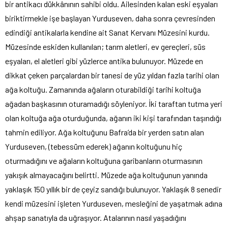
bir antikacı dükkânının sahibi oldu. Ailesinden kalan eski eşyaları
biriktirmekle işe başlayan Yurduseven, daha sonra çevresinden
edindiği antikalarla kendine ait Sanat Kervanı Müzesini kurdu.
Müzesinde eskiden kullanılan; tarım aletleri, ev gereçleri, süs
eşyaları, el aletleri gibi yüzlerce antika bulunuyor. Müzede en
dikkat çeken parçalardan bir tanesi de yüz yıldan fazla tarihi olan
ağa koltuğu. Zamanında ağaların oturabildiği tarihi koltuğa
ağadan başkasının oturamadığı söyleniyor. İki taraftan tutma yeri
olan koltuğa ağa oturduğunda, ağanın iki kişi tarafından taşındığı
tahmin ediliyor. Ağa koltuğunu Bafra’da bir yerden satın alan
Yurduseven, (tebessüm ederek) ağanın koltuğunu hiç
oturmadığını ve ağaların koltuğuna garibanların oturmasının
yakışık almayacağını belirtti. Müzede ağa koltuğunun yanında
yaklaşık 150 yıllık bir de çeyiz sandığı bulunuyor. Yaklaşık 8 senedir
kendi müzesini işleten Yurduseven, mesleğini de yaşatmak adına
ahşap sanatıyla da uğraşıyor. Atalarının nasıl yaşadığını