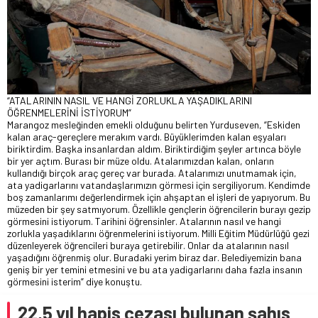
“ATALARININ NASIL VE HANGİ ZORLUKLA YAŞADIKLARINI
ÖĞRENMELERİNİ İSTİYORUM”
Marangoz mesleğinden emekli olduğunu belirten Yurduseven, “Eskiden
kalan araç-gereçlere merakım vardı. Büyüklerimden kalan eşyaları
biriktirdim. Başka insanlardan aldım. Biriktirdiğim şeyler artınca böyle
bir yer açtım. Burası bir müze oldu. Atalarımızdan kalan, onların
kullandığı birçok araç gereç var burada. Atalarımızı unutmamak için,
ata yadigarlarını vatandaşlarımızın görmesi için sergiliyorum. Kendimde
boş zamanlarımı değerlendirmek için ahşaptan el işleri de yapıyorum. Bu
müzeden bir şey satmıyorum. Özellikle gençlerin öğrencilerin burayı gezip
görmesini istiyorum. Tarihini öğrensinler. Atalarının nasıl ve hangi
zorlukla yaşadıklarını öğrenmelerini istiyorum. Milli Eğitim Müdürlüğü gezi
düzenleyerek öğrencileri buraya getirebilir. Onlar da atalarının nasıl
yaşadığını öğrenmiş olur. Buradaki yerim biraz dar. Belediyemizin bana
geniş bir yer temini etmesini ve bu ata yadigarlarını daha fazla insanın
görmesini isterim” diye konuştu.
22,5 yıl hapis cezası bulunan şahıs