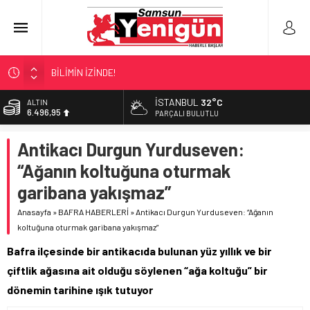
BİLİMİN İZİNDE!
TIR’A ‘ZEHİR’ BASKINI!
İSTANBUL
32°C
BİST
13.703,13
FECİ SON!
PARÇALI BULUTLU
UÇURUMDA CAN PAZARI!
DOLAR
Antikacı Durgun Yurduseven:
47,5639
SAMSUN YANACAK!
“Ağanın koltuğuna oturmak
EURO
54,9859
garibana yakışmaz”
ALTIN
Anasayfa
»
BAFRA HABERLERİ
»
Antikacı Durgun Yurduseven: “Ağanın
6.496,95
koltuğuna oturmak garibana yakışmaz”
Bafra ilçesinde bir antikacıda bulunan yüz yıllık ve bir
çiftlik ağasına ait olduğu söylenen “ağa koltuğu” bir
dönemin tarihine ışık tutuyor