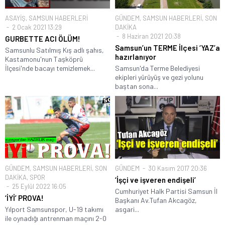
ASAYİŞ
,
SAMSUN HABERLERİ
GÜNDEM
,
SAMSUN HABERLERİ
,
SON
2 Ocak 2021 13:29
DAKİKA
8 Haziran 2021 20:38
GURBETTE ACI ÖLÜM!
Samsun’un TERME İlçesi ‘YAZ’a
Samsunlu Satılmış Kış adlı şahıs,
hazırlanıyor
Kastamonu'nun Taşköprü
İlçesi'nde bacayı temizlemek...
Samsun'da Terme Belediyesi
ekipleri yürüyüş ve gezi yolunu
baştan sona...
GÜNDEM
,
SAMSUN HABERLERİ
,
SON
GÜNDEM
30 Kasım 2017 20:36
DAKİKA
,
SPOR
‘İşçi ve işveren endişeli’
25 Eylül 2022 16:05
Cumhuriyet Halk Partisi Samsun İl
‘İYİ’ PROVA!
Başkanı Av.Tufan Akcagöz,
Yılport Samsunspor, U-19 takımı
asgari...
ile oynadığı antrenman maçını 2-0